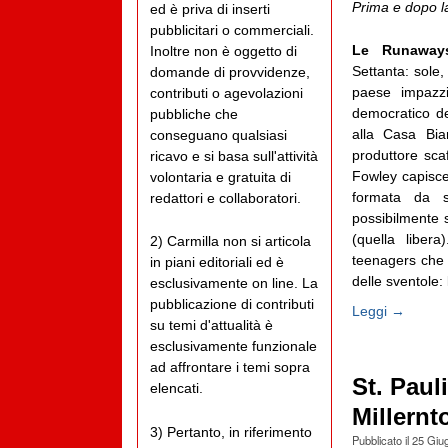
Prima e dopo l
ed è priva di inserti
pubblicitari o commerciali.
Le Runawa
Inoltre non è oggetto di
Settanta: sole, 
domande di provvidenze,
paese impazz
contributi o agevolazioni
democratico d
pubbliche che
alla Casa Bi
conseguano qualsiasi
produttore sca
ricavo e si basa sull'attività
Fowley capisce
volontaria e gratuita di
formata da s
redattori e collaboratori.
possibilmente 
(quella libera
2) Carmilla non si articola
teenagers che
in piani editoriali ed è
delle sventole: 
esclusivamente on line. La
pubblicazione di contributi
Leggi →
su temi d'attualità è
esclusivamente funzionale
ad affrontare i temi sopra
St. Pauli
elencati.
Millernt
3) Pertanto, in riferimento
Pubblicato il
25 Giu