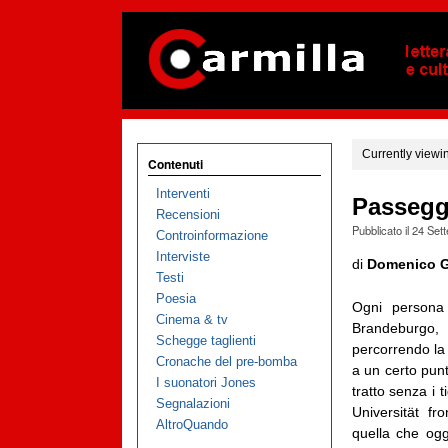
Currently viewi
Contenuti
Interventi
Passeggi
Recensioni
Pubblicato il
24 Set
Controinformazione
Interviste
di
Domenico G
Testi
Poesia
Ogni persona 
Cinema & tv
Brandeburgo, 
Schegge taglienti
percorrendo la 
Cronache del pre-bomba
a un certo punt
I suonatori Jones
tratto senza i t
Segnalazioni
Universität fr
AltroQuando
quella che ogg