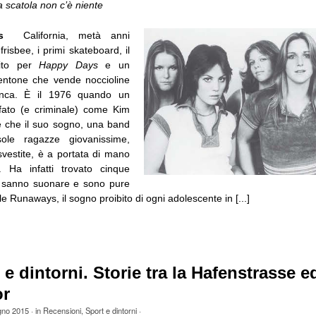
a scatola non c’è niente
ys
California, metà anni
frisbee, i primi skateboard, il
ito per
Happy Days
e un
entone che vende noccioline
anca. È il 1976 quando un
fato (e criminale) come Kim
 che il suo sogno, una band
ole ragazze giovanissime,
svestite, è a portata di mano
). Ha infatti trovato cinque
 sanno suonare e sono pure
le Runaways, il sogno proibito di ogni adolescente in [...]
 e dintorni. Storie tra la Hafenstrasse ed
or
gno 2015
· in
Recensioni
,
Sport e dintorni
·