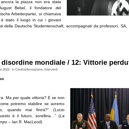
ancora la piazza non era stata
ugust Bebel, il fondatore del
ische Arbeiterpartei, si chiamava
è stato il luogo in cui i giovani
isti della Deutsche Studentenschaft, accompagnati da professori, SA, 
 disordine mondiale / 12: Vittorie perdu
le 2022
· in
Controinformazione
,
Interventi
·
so
ra. Ma per quale vittoria? E se non
come potremo stabilire se avremo
o, quando mai finirà?” (Lucio
uesto è il futuro, sorellina…” (
La
empo
– Ian R. MacLeod)