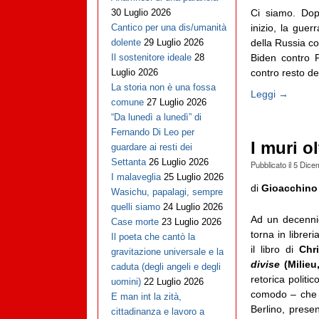
Ci siamo. Dop
30 Luglio 2026
inizio, la guer
Cantico per una dis/umanità
della Russia co
dolente
29 Luglio 2026
Biden contro P
Il sostenitore ideale
28
contro resto del 
Luglio 2026
La storia non è una fossa
Leggi →
comune
27 Luglio 2026
“Da lunedì a lunedì” di
Fernando Di Leo per
I muri o
guardare ai resti dei
Settanta
26 Luglio 2026
Pubblicato il
5 Dice
I malaveglia
25 Luglio 2026
di
Gioacchino
Wasichu, papalagi, sempre
quelli siamo
24 Luglio 2026
Ad un decennio
Case morte
23 Luglio 2026
torna in libreri
Il poeta che cantò la
il libro di
Chr
gravitazione universale e la
divise
(Milieu
caduta (degli angeli e degli
retorica polit
uomini)
22 Luglio 2026
comodo – che c
E man int la zità,
Berlino, prese
cittadinanza e lavoro a