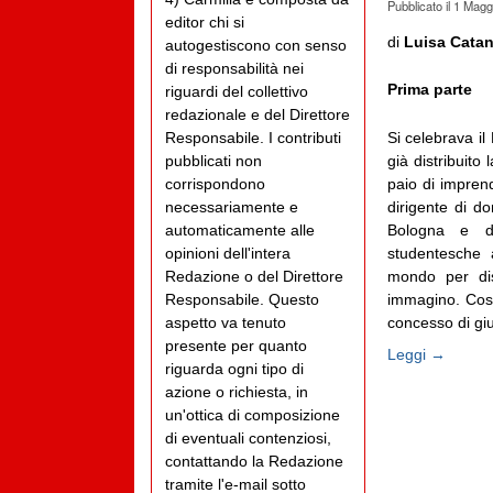
Pubblicato il
1 Magg
editor chi si
di
Luisa Cata
autogestiscono con senso
di responsabilità nei
Prima parte
riguardi del collettivo
redazionale e del Direttore
Si celebrava il
Responsabile. I contributi
già distribuito
pubblicati non
paio di imprend
corrispondono
dirigente di d
necessariamente e
Bologna e din
automaticamente alle
studentesche 
opinioni dell'intera
mondo per dis
Redazione o del Direttore
immagino. Cosa
Responsabile. Questo
concesso di giu
aspetto va tenuto
presente per quanto
Leggi →
riguarda ogni tipo di
azione o richiesta, in
un'ottica di composizione
di eventuali contenziosi,
contattando la Redazione
tramite l'e-mail sotto