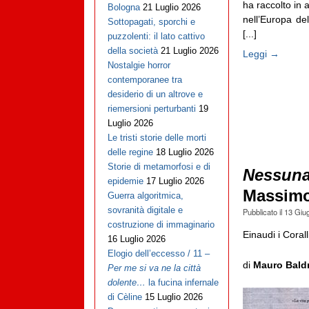
ha raccolto in 
Bologna
21 Luglio 2026
nell’Europa del
Sottopagati, sporchi e
[...]
puzzolenti: il lato cattivo
della società
21 Luglio 2026
Leggi →
Nostalgie horror
contemporanee tra
desiderio di un altrove e
riemersioni perturbanti
19
Luglio 2026
Le tristi storie delle morti
delle regine
18 Luglio 2026
Storie di metamorfosi e di
Nessuna 
epidemie
17 Luglio 2026
Massim
Guerra algoritmica,
sovranità digitale e
Pubblicato il
13 Giu
costruzione di immaginario
Einaudi i Coral
16 Luglio 2026
Elogio dell’eccesso / 11 –
di
Mauro Baldr
Per me si va ne la città
dolente…
la fucina infernale
di Cèline
15 Luglio 2026