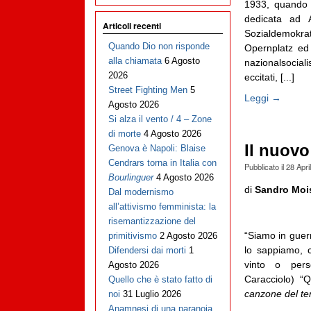
1933, quando 
dedicata ad A
Articoli recenti
Sozialdemokrat
Quando Dio non risponde
Opernplatz ed 
alla chiamata
6 Agosto
nazionalsocial
2026
eccitati, [...]
Street Fighting Men
5
Leggi →
Agosto 2026
Si alza il vento / 4 – Zone
di morte
4 Agosto 2026
Il nuovo
Genova è Napoli: Blaise
Cendrars torna in Italia con
Pubblicato il
28 Apri
Bourlinguer
4 Agosto 2026
di
Sandro Moi
Dal modernismo
all’attivismo femminista: la
risemantizzazione del
“Siamo in guer
primitivismo
2 Agosto 2026
lo sappiamo, 
Difendersi dai morti
1
vinto o pers
Agosto 2026
Caracciolo) “Q
Quello che è stato fatto di
canzone del t
noi
31 Luglio 2026
Anamnesi di una paranoia