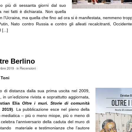
o più di sessanta giorni dal suo
ra nei fatti è dichiarata. Non quella
n l’Ucraina, ma quella che fino ad ora si è manifestata, nemmeno tropp
utin, Nato contro Russia e contro gli alleati recalcitranti, Occident
[...]
ltre Berlino
mbre 2019
· in
Recensioni
·
 Toni
 di distanza dalla sua prima uscita nel 2009,
a, in un’edizione rivista e soprattutto aggiornata,
istian Elia
Oltre i muri. Storie di comunità
, 2019)
. La pubblicazione esce nel pieno della
ico-mediatica – più o meno miope, più o meno di
elebra l’anniversario della caduta del muro di
ntando materiale e testimonianze che l’autore