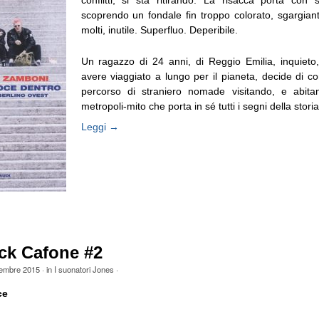
conflitti, si sta ritirando. La risacca porta con s
scoprendo un fondale fin troppo colorato, sgargiant
molti, inutile. Superfluo. Deperibile.
Un ragazzo di 24 anni, di Reggio Emilia, inquieto
avere viaggiato a lungo per il pianeta, decide di co
percorso di straniero nomade visitando, e abita
metropoli-mito che porta in sé tutti i segni della storia:
Leggi →
ck Cafone #2
tembre 2015
· in
I suonatori Jones
·
ce