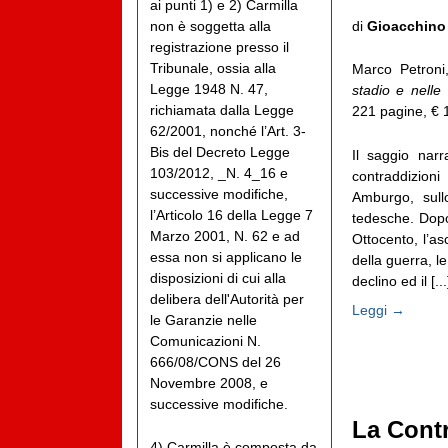
ai punti 1) e 2) Carmilla
di
Gioacchino
non è soggetta alla
registrazione presso il
Tribunale, ossia alla
Marco Petron
Legge 1948 N. 47,
stadio e nelle
richiamata dalla Legge
221 pagine, € 
62/2001, nonché l’Art. 3-
Bis del Decreto Legge
Il saggio narra
103/2012, _N. 4_16 e
contraddizion
successive modifiche,
Amburgo, sullo
l’Articolo 16 della Legge 7
tedesche. Dopo 
Marzo 2001, N. 62 e ad
Ottocento, l’as
essa non si applicano le
della guerra, le
disposizioni di cui alla
declino ed il [...
delibera dell'Autorità per
Leggi →
le Garanzie nelle
Comunicazioni N.
666/08/CONS del 26
Novembre 2008, e
successive modifiche.
La Cont
4) Carmilla è composta da