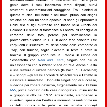
genio dove il rock incontrava tempi dispari, nuovi
strumenti e contaminazioni coraggiose. Tra i pionieri di
questa musica, nel bene e nel male, prima con singoli
smielati poi con un’opera epocale, ci sono gli Aphrodite’s
Child, trio di figli d’Afrodite che nasce nella Grecia dei
Colonnelli e subito si trasferisce a Londra. Vi consiglio di
cercarne delle foto, perché per sottolinearne la
provenienza ellenica un P.R. in acido fece conciare i tre
corpulenti e irsutissimi musicisti come delle comparse di
Troy
, con tuniche, foglie d’acanto in testa e cetre in
braccio. Il gruppo conquista la Francia in rivolta del
Sessantotto con
Rain and Tears
, singolo con più di
un’assonanza con
A Whiter Shade of Pale
. Anche questa
è una rilettura di un’aria barocca (là Bach, qui Pachelbel;
e – scoop! –gli stessi accordi di
Albachiara
!) e l’effetto in
classifica è immediato. Dopo altri singoli pop di successo,
si decide per l’opera definitiva, turgidamente rock: l’album
666
, prima bloccato dalla casa discografica, infine uscito
a gruppo sciolto nel 1972. Affascinante, eterogeneo e
inventivo, spazia dai Beatles a momenti pesanti come un
capitello dorico sulle palle: è un sinistro
concept