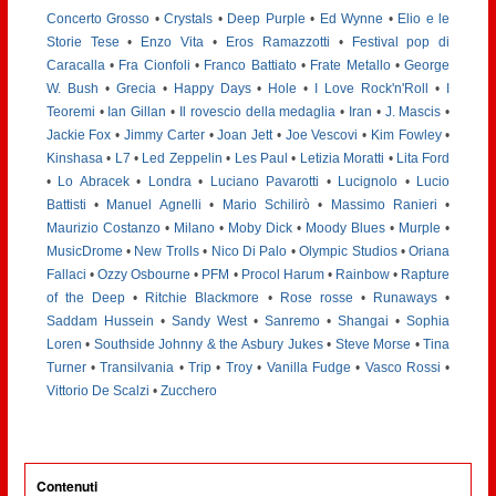
Concerto Grosso
•
Crystals
•
Deep Purple
•
Ed Wynne
•
Elio e le
Storie Tese
•
Enzo Vita
•
Eros Ramazzotti
•
Festival pop di
Caracalla
•
Fra Cionfoli
•
Franco Battiato
•
Frate Metallo
•
George
W. Bush
•
Grecia
•
Happy Days
•
Hole
•
I Love Rock'n'Roll
•
I
Teoremi
•
Ian Gillan
•
Il rovescio della medaglia
•
Iran
•
J. Mascis
•
Jackie Fox
•
Jimmy Carter
•
Joan Jett
•
Joe Vescovi
•
Kim Fowley
•
Kinshasa
•
L7
•
Led Zeppelin
•
Les Paul
•
Letizia Moratti
•
Lita Ford
•
Lo Abracek
•
Londra
•
Luciano Pavarotti
•
Lucignolo
•
Lucio
Battisti
•
Manuel Agnelli
•
Mario Schilirò
•
Massimo Ranieri
•
Maurizio Costanzo
•
Milano
•
Moby Dick
•
Moody Blues
•
Murple
•
MusicDrome
•
New Trolls
•
Nico Di Palo
•
Olympic Studios
•
Oriana
Fallaci
•
Ozzy Osbourne
•
PFM
•
Procol Harum
•
Rainbow
•
Rapture
of the Deep
•
Ritchie Blackmore
•
Rose rosse
•
Runaways
•
Saddam Hussein
•
Sandy West
•
Sanremo
•
Shangai
•
Sophia
Loren
•
Southside Johnny & the Asbury Jukes
•
Steve Morse
•
Tina
Turner
•
Transilvania
•
Trip
•
Troy
•
Vanilla Fudge
•
Vasco Rossi
•
Vittorio De Scalzi
•
Zucchero
Contenuti