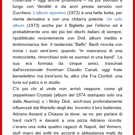
chitarrista – oggi anche produttore – ha poi suonato a
lungo con Venditti e da anni presta servizio con
Zucchero.
L’album eponimo
(1972) è una bella botta, per
niente derivativo e con una chitarra potente.
Un solo
album
(1973) anche per il Biglietto per l’inferno ed è
probabilmente uno dei più bei dischi italiani di sempre,
ripubblicato recentemente con Dvd, album inedito e
testimonianza
live
. Il tastierista “Baffo” Banfi ricorda con
ironia i suoi vent’anni, quando “In mancanza di una
motocicletta, rimorchiavi solo se suonavi in una band”. La
sua era formata da cinque amici, trascinati
dall’eccezionale
frontman
Claudio Canali, oggi frate
benedettino ma trent’anni fa, altro che Fra Cionfoli: una
furia sul palco e in studio.
C’è poi chi al vinile non arrivò neppure, come gli
zeppeliniani Crystals (album del 1974 stampato solo ora
dalla Akarma) o i Moby Dick, anch’essi profondamente
influenzati dal Martello degli dei. Incontro il loro batterista,
Adriano Assanti a Chiasso (e dove, se no, per parlare di
hard rock?) e davanti a una pizza Adriano ricorda:
c’erano una volta quattro ragazzi di Napoli, del Vomero,
stufi marci dei soliti tre accordi e abbastanza matti da