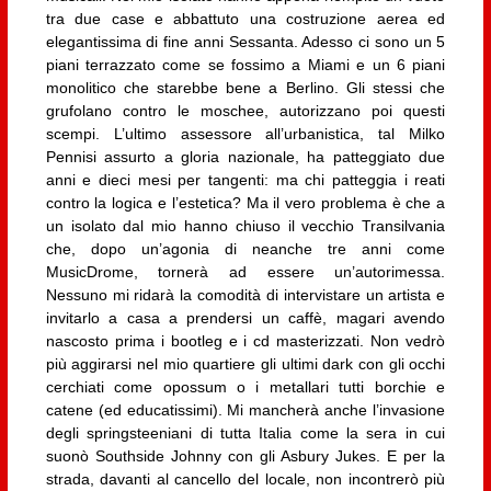
tra due case e abbattuto una costruzione aerea ed
elegantissima di fine anni Sessanta. Adesso ci sono un 5
piani terrazzato come se fossimo a Miami e un 6 piani
monolitico che starebbe bene a Berlino. Gli stessi che
grufolano contro le moschee, autorizzano poi questi
scempi. L’ultimo assessore all’urbanistica, tal Milko
Pennisi assurto a gloria nazionale, ha patteggiato due
anni e dieci mesi per tangenti: ma chi patteggia i reati
contro la logica e l’estetica? Ma il vero problema è che a
un isolato dal mio hanno chiuso il vecchio Transilvania
che, dopo un’agonia di neanche tre anni come
MusicDrome, tornerà ad essere un’autorimessa.
Nessuno mi ridarà la comodità di intervistare un artista e
invitarlo a casa a prendersi un caffè, magari avendo
nascosto prima i bootleg e i cd masterizzati. Non vedrò
più aggirarsi nel mio quartiere gli ultimi dark con gli occhi
cerchiati come opossum o i metallari tutti borchie e
catene (ed educatissimi). Mi mancherà anche l’invasione
degli springsteeniani di tutta Italia come la sera in cui
suonò Southside Johnny con gli Asbury Jukes. E per la
strada, davanti al cancello del locale, non incontrerò più