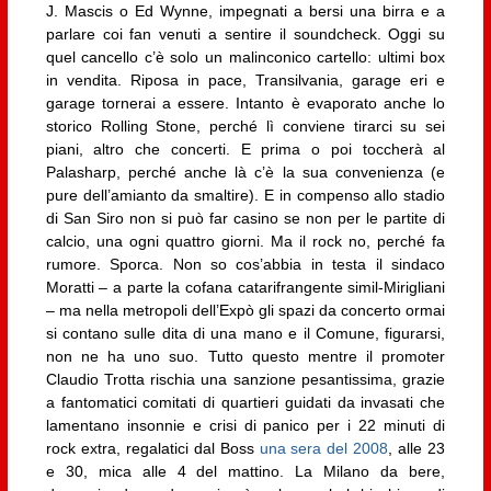
J. Mascis o Ed Wynne, impegnati a bersi una birra e a
parlare coi fan venuti a sentire il soundcheck. Oggi su
quel cancello c’è solo un malinconico cartello: ultimi box
in vendita. Riposa in pace, Transilvania, garage eri e
garage tornerai a essere. Intanto è evaporato anche lo
storico Rolling Stone, perché lì conviene tirarci su sei
piani, altro che concerti. E prima o poi toccherà al
Palasharp, perché anche là c’è la sua convenienza (e
pure dell’amianto da smaltire). E in compenso allo stadio
di San Siro non si può far casino se non per le partite di
calcio, una ogni quattro giorni. Ma il rock no, perché fa
rumore. Sporca. Non so cos’abbia in testa il sindaco
Moratti – a parte la cofana catarifrangente simil-Mirigliani
– ma nella metropoli dell’Expò gli spazi da concerto ormai
si contano sulle dita di una mano e il Comune, figurarsi,
non ne ha uno suo. Tutto questo mentre il promoter
Claudio Trotta rischia una sanzione pesantissima, grazie
a fantomatici comitati di quartieri guidati da invasati che
lamentano insonnie e crisi di panico per i 22 minuti di
rock extra, regalatici dal Boss
una sera del 2008
, alle 23
e 30, mica alle 4 del mattino. La Milano da bere,