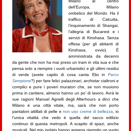
Milano al centro
dell’Europa, Milano
ombelico del Mondo. Ha il
traffico di Calcutta,
l’inquinamento di Shangai,
l’allegria di Bucarest e i
servizi di Kinshasa. Senza
offesa (per gli abitanti di
Kinshasa, ovvio). È
amministrata da decenni
da gente che non ha mai preso un tram in vita sua e che
pensa solo a riempire i vuoti urbanistici e gli ultimi residui
di verde (avete capito di cosa canta Elio in
Parco
Sempione
?) per fare felici palazzinari,
archistar
cialtroni e
complici e pure i poveri muratori che, se non muoiono
prima in cantiere, almeno hanno un po’ di lavoro. Avrà le
sue ragioni Manuel Agnelli degli Afterhours a dirci che
Milano è una città vitale, ma, sarà che non porto
pantaloni attillati di pelle e
non uso creme di bellezza
, io
l’unica vitalità che vedo è quella del sacco edilizio
continuo di questa metropoli. A scapito di spazi, anche
musicali. Nel mio isolato hanno appena riempito un vuoto