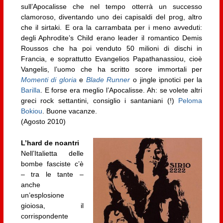
sull’Apocalisse che nel tempo otterrà un successo
clamoroso, diventando uno dei capisaldi del prog, altro
che il sirtaki. E ora la carrambata per i meno avveduti:
degli Aphrodite’s Child erano leader il romantico Demis
Roussos che ha poi venduto 50 milioni di dischi in
Francia, e soprattutto Evangelios Papathanassiou, cioè
Vangelis, l’uomo che ha scritto score immortali per
Momenti di gloria
e
Blade Runner
o jingle ipnotici per la
Barilla
. E forse era meglio l’Apocalisse. Ah: se volete altri
greci rock settantini, consiglio i santaniani (!)
Peloma
Bokiou
. Buone vacanze.
(Agosto 2010)
L’hard de noantri
Nell’Italietta delle
bombe fasciste c’è
– tra le tante –
anche
un’esplosione
gioiosa, il
corrispondente