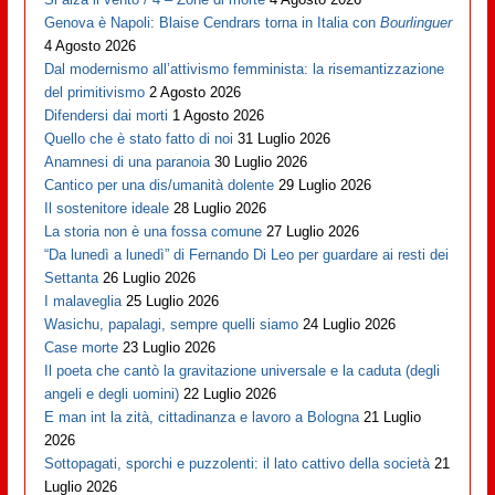
Genova è Napoli: Blaise Cendrars torna in Italia con
Bourlinguer
4 Agosto 2026
Dal modernismo all’attivismo femminista: la risemantizzazione
del primitivismo
2 Agosto 2026
Difendersi dai morti
1 Agosto 2026
Quello che è stato fatto di noi
31 Luglio 2026
Anamnesi di una paranoia
30 Luglio 2026
Cantico per una dis/umanità dolente
29 Luglio 2026
Il sostenitore ideale
28 Luglio 2026
La storia non è una fossa comune
27 Luglio 2026
“Da lunedì a lunedì” di Fernando Di Leo per guardare ai resti dei
Settanta
26 Luglio 2026
I malaveglia
25 Luglio 2026
Wasichu, papalagi, sempre quelli siamo
24 Luglio 2026
Case morte
23 Luglio 2026
Il poeta che cantò la gravitazione universale e la caduta (degli
angeli e degli uomini)
22 Luglio 2026
E man int la zità, cittadinanza e lavoro a Bologna
21 Luglio
2026
Sottopagati, sporchi e puzzolenti: il lato cattivo della società
21
Luglio 2026