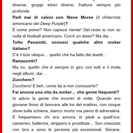
diverse, gruppi etnici diversi, fratture sempre più
profonde.
Parli mai di calcio con Steve Morse
(
il chitarrista
americano dei Deep Purple
)
?
E come potrei? Non capisce niente! Del resto io non so
nulla di football americano. Cos’è un
down
? Ma dai…
Tolto Pavarotti, conosci qualche altro rocker
italiano?
C’è il tizio ubiquo… quello che ha fatto dei duetti…
Ramazzotti?
Ma no, quello che è sempre in giro con tutti e li invita
negli album, dai…
Zucchero?
Zucchero! E beh, come fai a non conoscerlo?
Fai ancora una vita da
rocker
… che gente frequenti?
Io adoro la gente che incontri di notte. Quando ero
giovane finivo di lavorare alle tre del mattino, con cinque
show sulla schiena, stanco morto ma pieno di adrenalina.
E frequentavo chi era ancora in piedi a quell’ora:
camerieri, ballerine, strippers e prostitute… Son cresciuto
con loro e sono le persone più eccezionali. Sincere,