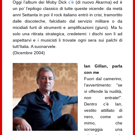
Oggi l’album dei Moby Dick
c’è
(di nuovo Akarma) ed è
un po’ l’epilogo classico di tutte queste vicende: da metà
anni Settanta in poi il rock italiano entrò in crisi, tramortito
dalle discoteche, falcidiato dal servizio militare o da
micidiali furti di strumenti e amplificazioni (giuro). Ma fu
solo una ritirata strategica, credetemi: i dischi son lì ad
aspettarvi e i musicisti li trovate ogni sera sui palchi di
tutt’Italia. A suonarvele.
(Dicembre 2004)
Ian Gillan, parla
con me
Fuori dal camerino,
l’avvertimento: “se
vi offende la nudità,
non entrate!”.
Dentro c’è Ian,
vestito attillato di
nero, come un
mimo, che
sorseggia una