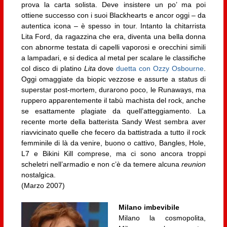
prova la carta solista. Deve insistere un po’ ma poi
ottiene successo con i suoi Blackhearts e ancor oggi – da
autentica icona – è spesso in tour. Intanto la chitarrista
Lita Ford, da ragazzina che era, diventa una bella donna
con abnorme testata di capelli vaporosi e orecchini simili
a lampadari, e si dedica al metal per scalare le classifiche
col disco di platino
Lita
dove
duetta con Ozzy Osbourne
.
Oggi omaggiate da biopic vezzose e assurte a status di
superstar post-mortem, durarono poco, le Runaways, ma
ruppero apparentemente il tabù machista del rock, anche
se esattamente plagiate da quell’atteggiamento. La
recente morte della batterista Sandy West sembra aver
riavvicinato quelle che fecero da battistrada a tutto il rock
femminile di là da venire, buono o cattivo, Bangles, Hole,
L7 e Bikini Kill comprese, ma ci sono ancora troppi
scheletri nell’armadio e non c’è da temere alcuna
reunion
nostalgica.
(Marzo 2007)
Milano imbevibile
Milano la cosmopolita,