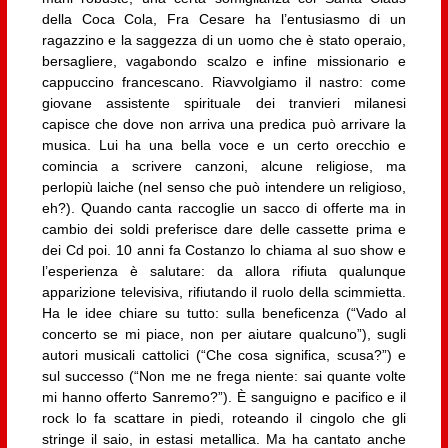
della Coca Cola, Fra Cesare ha l’entusiasmo di un
ragazzino e la saggezza di un uomo che è stato operaio,
bersagliere, vagabondo scalzo e infine missionario e
cappuccino francescano. Riavvolgiamo il nastro: come
giovane assistente spirituale dei tranvieri milanesi
capisce che dove non arriva una predica può arrivare la
musica. Lui ha una bella voce e un certo orecchio e
comincia a scrivere canzoni, alcune religiose, ma
perlopiù laiche (nel senso che può intendere un religioso,
eh?). Quando canta raccoglie un sacco di offerte ma in
cambio dei soldi preferisce dare delle cassette prima e
dei Cd poi. 10 anni fa Costanzo lo chiama al suo show e
l’esperienza è salutare: da allora rifiuta qualunque
apparizione televisiva, rifiutando il ruolo della scimmietta.
Ha le idee chiare su tutto: sulla beneficenza (“Vado al
concerto se mi piace, non per aiutare qualcuno”), sugli
autori musicali cattolici (“Che cosa significa, scusa?”) e
sul successo (“Non me ne frega niente: sai quante volte
mi hanno offerto Sanremo?”). È sanguigno e pacifico e il
rock lo fa scattare in piedi, roteando il cingolo che gli
stringe il saio, in estasi metallica. Ma ha cantato anche