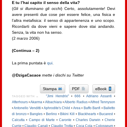
E tu l’hai capito il senso della vita?
(
Gli si illuminano gli occhi
) Certo, assolutamente! Devi
avere presenti due cose per essere felice, una fisica e
l’altra metafisica: il senso di appartenenza e uno scopo.
Ricordarti da dove vieni e sapere dove stai andando.
Senza, la vita non ha senso.
(2 marzo 2006)
(Continua – 2)
La prima puntata è
qui
.
@DzigaCacace
mette i dischi su Twitter
Stampa
PDF
eBook
"Jimi Hendrix"
•
666
•
Adriano Assanti
•
TAGGED WITH →
Afterhours
•
Akarma
•
Albachiara
•
Alberto Radius
•
Alfred Tennyson
•
Antonello Venditti
•
Aphrodite's Child
•
Area
•
Baffo Banfi
•
Balletto
di bronzo
•
Bangles
•
Berlino
•
Bikini Kill
•
Blackhearts
•
Bucarest
•
Calcutta
•
Campo di Marte
•
Caronte
•
Charles Darwin
•
Cherie
Currie
•
Claudio Canali
•
Claudio Trotta
•
Coca Cola
•
Colosseum
•