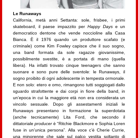
Le Runaways
California, metà anni Settanta: sole, frisbee, i primi
skateboard, il paese impazzito per
Happy Days
e un
democratico dentone che vende noccioline alla Casa
Bianca. È il 1976 quando un produttore scafato (e
criminale) come Kim Fowley capisce che il suo sogno,
una band formata da sole ragazze giovanissime,
possibilmente svestite, è a portata di mano (quella
libera). Ha infatti trovato cinque teenagers che sanno
suonare e sono pure delle sventole: le Runaways, il
sogno proibito di ogni adolescente in tempesta ormonale.
E non solo: etero e omo, rimangono tutti soggiogati dallo
sguardo strafottente e dai corpi in fiore della band, in
un’epoca in cui la maggiore età non era considerata un
vincolo sessuale. Dopo gli assestamenti iniziali le
Runaways presentano in formazione la superdotata
(anche tecnicamente) Lita Ford, che secondo il
dittatoriale
producer
è “Ritchie Blackmore e Sophia Loren
fuse in un’unica persona”. Alla voce c’è Cherie Currie,
una minorenne che sale sul palco vestita soltanto di