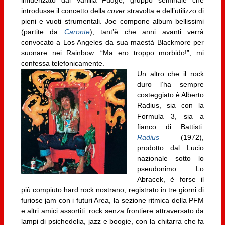
influenzato dai Vanilla Fudge, gruppo seminale che
introdusse il concetto della
cover
stravolta e dell’utilizzo di
pieni e vuoti strumentali. Joe compone album bellissimi
(partite da
Caronte
), tant’è che anni avanti verrà
convocato a Los Angeles da sua maestà Blackmore per
suonare nei Rainbow. “Ma ero troppo morbido!”, mi
confessa telefonicamente.
Un altro che il rock
duro l’ha sempre
costeggiato è Alberto
Radius, sia con la
Formula 3, sia a
fianco di Battisti.
Radius
(1972),
prodotto dal Lucio
nazionale sotto lo
pseudonimo Lo
Abracek, è forse il
più compiuto hard rock nostrano, registrato in tre giorni di
furiose jam con i futuri Area, la sezione ritmica della PFM
e altri amici assortiti: rock senza frontiere attraversato da
lampi di psichedelia, jazz e boogie, con la chitarra che fa