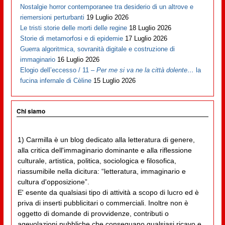
Nostalgie horror contemporanee tra desiderio di un altrove e
riemersioni perturbanti
19 Luglio 2026
Le tristi storie delle morti delle regine
18 Luglio 2026
Storie di metamorfosi e di epidemie
17 Luglio 2026
Guerra algoritmica, sovranità digitale e costruzione di
immaginario
16 Luglio 2026
Elogio dell’eccesso / 11 –
Per me si va ne la città dolente…
la
fucina infernale di Cèline
15 Luglio 2026
Chi siamo
1) Carmilla è un blog dedicato alla letteratura di genere,
alla critica dell'immaginario dominante e alla riflessione
culturale, artistica, politica, sociologica e filosofica,
riassumibile nella dicitura: “letteratura, immaginario e
cultura d'opposizione”.
E' esente da qualsiasi tipo di attività a scopo di lucro ed è
priva di inserti pubblicitari o commerciali. Inoltre non è
oggetto di domande di provvidenze, contributi o
agevolazioni pubbliche che conseguano qualsiasi ricavo e