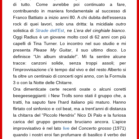
di tutto. Come avrebbe poi continuato a fare,
contribuendo in maniera fondamentale al successo di
Franco Battiato a inizio anni 80. A chi dubita dell’essenza
rock di quei lavori, solo una dritta: la micidiale
outro
solistica di
Strade dell’Est
, ne
L’era del cinghiale bianco
.
Oggi Radius è un giovane molto cool di 62 anni con più
capelli di Tina Turner. Lo incontro nel suo studio e mi
presenta
Please My Guitar
, il suo ultimo disco. Lo
definisce “Un album stradale!”. Mi fa sentire alcune
tracce: canzoni solide, senza troppi assoli; per
l’improvvisazione c’è tempo dal vivo e del resto Alberto si
fa oltre un centinaio di concerti ogni anno, con la Formula
3 o con la Notte delle Chitarre.
Ora dimenticate certe recenti oxate o alcuni coretti
beegeeseggianti: i New Trolls sono stati il gruppo che, a
tratti, ha saputo fare l’hard italiano più maturo. Hanno
flirtato col sinfonico e col beat, ma a trent’anni di distanza
la chitarra del “Piccolo Hendrix” Nico Di Palo e la furiosa
carica del gruppo genovese bruciano ancora. L’apice
improvvisativo è nel lato
live
del
Concerto grosso
(1971)
quando i nostri eroi fan profumare di basilico il verbo dei