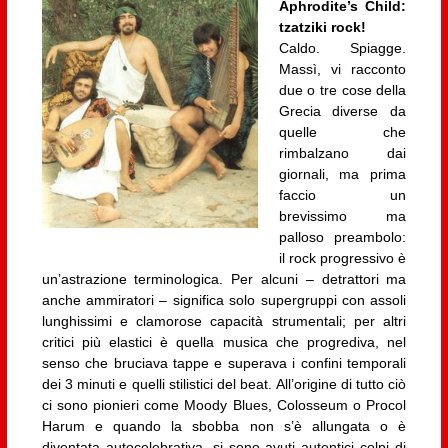
Aphrodite’s Child:
tzatziki rock!
Caldo. Spiagge.
Massì, vi racconto
due o tre cose della
Grecia diverse da
quelle che
rimbalzano dai
giornali, ma prima
faccio un
brevissimo ma
palloso preambolo:
il rock progressivo è
un’astrazione terminologica. Per alcuni – detrattori ma
anche ammiratori – significa solo supergruppi con assoli
lunghissimi e clamorose capacità strumentali; per altri
critici più elastici è quella musica che progrediva, nel
senso che bruciava tappe e superava i confini temporali
dei 3 minuti e quelli stilistici del beat. All’origine di tutto ciò
ci sono pionieri come Moody Blues, Colosseum o Procol
Harum e quando la sbobba non s’è allungata o è
diventata autocelebrativa, si sono avuti autentici colpi di