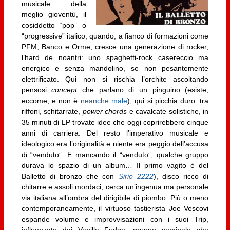
musicale della
meglio gioventù, il
cosiddetto “pop” o
“progressive” italico, quando, a fianco di formazioni come
PFM, Banco e Orme, cresce una generazione di rocker,
l’hard de noantri: uno spaghetti-rock casereccio ma
energico e senza mandolino, se non pesantemente
elettrificato. Qui non si rischia l’orchite ascoltando
pensosi
concept
che parlano di un pinguino (esiste,
eccome, e non è
neanche male
); qui si picchia duro: tra
riffoni, schitarrate,
power chords
e cavalcate solistiche, in
35 minuti di LP trovate idee che oggi coprirebbero cinque
anni di carriera. Del resto l’imperativo musicale e
ideologico era l’originalità e niente era peggio dell’accusa
di “venduto”. E mancando il “venduto”, qualche gruppo
durava lo spazio di un album… Il primo vagito è del
Balletto di bronzo che con
Sirio 2222
), disco ricco di
chitarre e assoli mordaci, cerca un’ingenua ma personale
via italiana all’ombra del dirigibile di piombo. Più o meno
contemporaneamente, il virtuoso tastierista Joe Vescovi
espande volume e improvvisazioni con i suoi Trip,