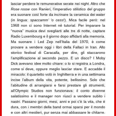
lasciar perdere le remunerative serate nei night. Altro che
Rose rosse
con Ranieri, l’imperativo stilistico del gruppo
era suonare così forte da incrinare la ceramica dei water
(in lingua:
spaccamm’ ‘o cess!
). Mica facile però: nel
1968 non ci sono Internet né tutorial. Per imparare la
“nuova” musica devi svegliarti alle tre di notte, captare
Radio Luxembourg e il giorno dopo affidarti alla memoria.
Ma suonare i Led Zep nell’Italia del 1970, è come
provare a vendere oggi i libri della Fallaci in Iran. Allo
storico festival di Caracalla, per dire, gli staccarono
l’amplificazione al secondo pezzo. E un disco? I Moby
Dick avevano idee molto chiare: o lo si registra a Londra,
come si deve, oppure meglio lasciar stare. E accadde il
miracolo: il quartetto volò in Inghilterra e in una settimana
incise l’album della vita, potente, bellissimo. Solo che
l’abitudine di arrangiarsi e farsi prestare gli strumenti,
all’Olympic Studios non funzionava: il conto divenne
salatissimo e il manager non riuscì a vendere subito i
nastri. Passano giorni, mesi, anni e poi c’è la vita, che è
dura, con i membri della band ormai sparsi per il mondo
e con altri mestieri, pur senza mai abbassare le chitarre.