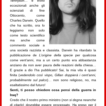
Tennyson… e trovo
eccezionali anche gli
scienziati di fine
Ottocento, come
Charles Darwin. Quello
che ha scritto, ora lo
leggiamo non solo
come testo scientifico
ma anche come
commento sociale a
una società razzista e classista. Darwin ha ritardato la
pubblicazione de
L’origine della specie
per qualcosa
come vent’anni, ma a un certo punto era abbastanza
anziano da non aver paura delle reazioni della chiesa…
E grazie a dio l’ha pubblicato! Sai, la mia vita è quasi
finita (
vedendolo così vispo, Gillan doppierà i cent’anni,
probabilmente sul palco
)… non sono religioso, no, ma
esaltatissimo dal futuro!
Senti, ti posso chiedere cosa pensi della guerra in
Iraq?
Credo che il nostro primo ministro (
non si degna neanche
di citarlo
) dovrebbe essere processato. Ha preso per il