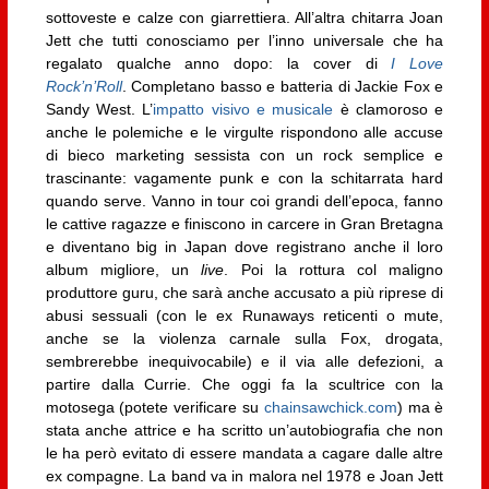
sottoveste e calze con giarrettiera. All’altra chitarra Joan
Jett che tutti conosciamo per l’inno universale che ha
regalato qualche anno dopo: la cover di
I Love
Rock’n’Roll
. Completano basso e batteria di Jackie Fox e
Sandy West. L’
impatto visivo e musicale
è clamoroso e
anche le polemiche e le virgulte rispondono alle accuse
di bieco marketing sessista con un rock semplice e
trascinante: vagamente punk e con la schitarrata hard
quando serve. Vanno in tour coi grandi dell’epoca, fanno
le cattive ragazze e finiscono in carcere in Gran Bretagna
e diventano big in Japan dove registrano anche il loro
album migliore, un
live
. Poi la rottura col maligno
produttore guru, che sarà anche accusato a più riprese di
abusi sessuali (con le ex Runaways reticenti o mute,
anche se la violenza carnale sulla Fox, drogata,
sembrerebbe inequivocabile) e il via alle defezioni, a
partire dalla Currie. Che oggi fa la scultrice con la
motosega (potete verificare su
chainsawchick.com
) ma è
stata anche attrice e ha scritto un’autobiografia che non
le ha però evitato di essere mandata a cagare dalle altre
ex compagne. La band va in malora nel 1978 e Joan Jett