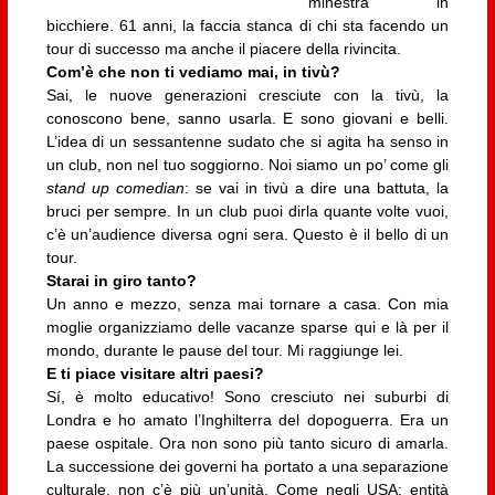
minestra in
bicchiere. 61 anni, la faccia stanca di chi sta facendo un
tour di successo ma anche il piacere della rivincita.
Com’è che non ti vediamo mai, in tivù?
Sai, le nuove generazioni cresciute con la tivù, la
conoscono bene, sanno usarla. E sono giovani e belli.
L’idea di un sessantenne sudato che si agita ha senso in
un club, non nel tuo soggiorno. Noi siamo un po’ come gli
stand up comedian
: se vai in tivù a dire una battuta, la
bruci per sempre. In un club puoi dirla quante volte vuoi,
c’è un’audience diversa ogni sera. Questo è il bello di un
tour.
Starai in giro tanto?
Un anno e mezzo, senza mai tornare a casa. Con mia
moglie organizziamo delle vacanze sparse qui e là per il
mondo, durante le pause del tour. Mi raggiunge lei.
E ti piace visitare altri paesi?
Sí, è molto educativo! Sono cresciuto nei suburbi di
Londra e ho amato l’Inghilterra del dopoguerra. Era un
paese ospitale. Ora non sono più tanto sicuro di amarla.
La successione dei governi ha portato a una separazione
culturale, non c’è più un’unità. Come negli USA: entità