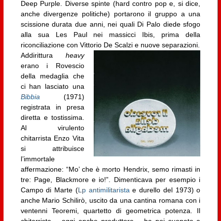
Deep Purple. Diverse spinte (hard contro pop e, si dice,
anche divergenze politiche) portarono il gruppo a una
scissione durata due anni, nei quali Di Palo diede sfogo
alla sua Les Paul nei massicci Ibis, prima della
riconciliazione con Vittorio De Scalzi e nuove separazioni.
Addirittura
heavy
erano i Rovescio
della medaglia che
ci han lasciato una
Bibbia
(1971)
registrata in presa
diretta e tostissima.
Al virulento
chitarrista Enzo Vita
si attribuisce
l’immortale
affermazione: “Mo’ che è morto Hendrix, semo rimasti in
tre: Page, Blackmore e io!”. Dimenticava per esempio i
Campo di Marte (
Lp antimilitarista
e durello del 1973) o
anche Mario Schilirò, uscito da una cantina romana con i
ventenni Teoremi, quartetto di geometrica potenza. Il