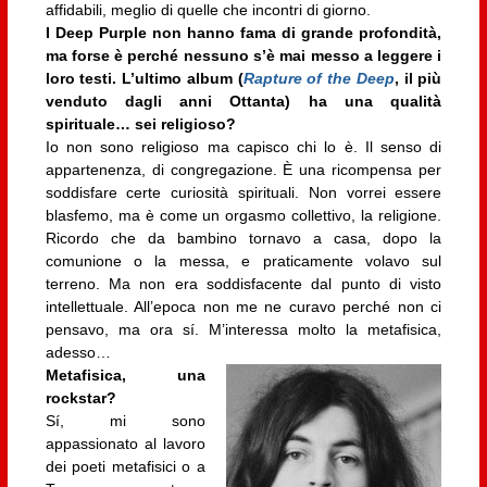
affidabili, meglio di quelle che incontri di giorno.
I Deep Purple non hanno fama di grande profondità,
ma forse è perché nessuno s’è mai messo a leggere i
loro testi. L’ultimo album (
Rapture of the Deep
, il più
venduto dagli anni Ottanta) ha una qualità
spirituale… sei religioso?
Io non sono religioso ma capisco chi lo è. Il senso di
appartenenza, di congregazione. È una ricompensa per
soddisfare certe curiosità spirituali. Non vorrei essere
blasfemo, ma è come un orgasmo collettivo, la religione.
Ricordo che da bambino tornavo a casa, dopo la
comunione o la messa, e praticamente volavo sul
terreno. Ma non era soddisfacente dal punto di visto
intellettuale. All’epoca non me ne curavo perché non ci
pensavo, ma ora sí. M’interessa molto la metafisica,
adesso…
Metafisica, una
rockstar?
Sí, mi sono
appassionato al lavoro
dei poeti metafisici o a