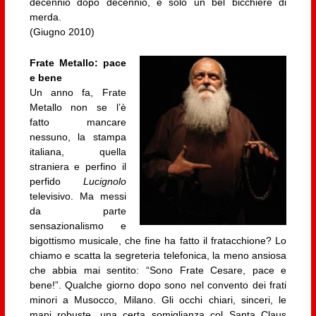
decennio dopo decennio, è solo un bel bicchiere di
merda.
(Giugno 2010)
Frate Metallo: pace
e bene
Un anno fa, Frate
Metallo non se l’è
fatto mancare
nessuno, la stampa
italiana, quella
straniera e perfino il
perfido
Lucignolo
televisivo. Ma messi
da parte
sensazionalismo e
bigottismo musicale, che fine ha fatto il fratacchione? Lo
chiamo e scatta la segreteria telefonica, la meno ansiosa
che abbia mai sentito: “Sono Frate Cesare, pace e
bene!”. Qualche giorno dopo sono nel convento dei frati
minori a Musocco, Milano. Gli occhi chiari, sinceri, le
mani robuste, una certa somiglianza col Santa Claus