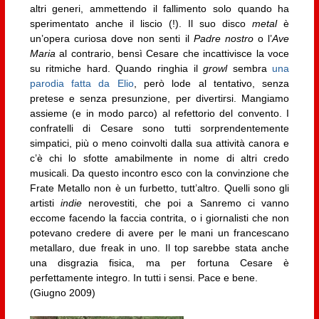
altri generi, ammettendo il fallimento solo quando ha
sperimentato anche il liscio (!). Il suo disco
metal
è
un’opera curiosa dove non senti il
Padre nostro
o l’
Ave
Maria
al contrario, bensì Cesare che incattivisce la voce
su ritmiche hard. Quando ringhia il
growl
sembra
una
parodia fatta da Elio
, però lode al tentativo, senza
pretese e senza presunzione, per divertirsi. Mangiamo
assieme (e in modo parco) al refettorio del convento. I
confratelli di Cesare sono tutti sorprendentemente
simpatici, più o meno coinvolti dalla sua attività canora e
c’è chi lo sfotte amabilmente in nome di altri credo
musicali. Da questo incontro esco con la convinzione che
Frate Metallo non è un furbetto, tutt’altro. Quelli sono gli
artisti
indie
nerovestiti, che poi a Sanremo ci vanno
eccome facendo la faccia contrita, o i giornalisti che non
potevano credere di avere per le mani un francescano
metallaro, due freak in uno. Il top sarebbe stata anche
una disgrazia fisica, ma per fortuna Cesare è
perfettamente integro. In tutti i sensi. Pace e bene.
(Giugno 2009)