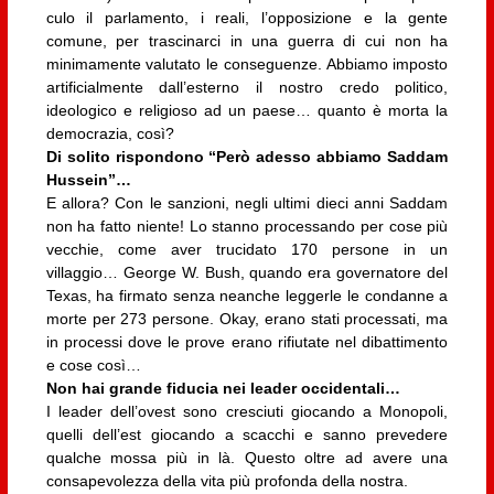
culo il parlamento, i reali, l’opposizione e la gente
comune, per trascinarci in una guerra di cui non ha
minimamente valutato le conseguenze. Abbiamo imposto
artificialmente dall’esterno il nostro credo politico,
ideologico e religioso ad un paese… quanto è morta la
democrazia, così?
Di solito rispondono “Però adesso abbiamo Saddam
Hussein”…
E allora? Con le sanzioni, negli ultimi dieci anni Saddam
non ha fatto niente! Lo stanno processando per cose più
vecchie, come aver trucidato 170 persone in un
villaggio… George W. Bush, quando era governatore del
Texas, ha firmato senza neanche leggerle le condanne a
morte per 273 persone. Okay, erano stati processati, ma
in processi dove le prove erano rifiutate nel dibattimento
e cose così…
Non hai grande fiducia nei leader occidentali…
I leader dell’ovest sono cresciuti giocando a Monopoli,
quelli dell’est giocando a scacchi e sanno prevedere
qualche mossa più in là. Questo oltre ad avere una
consapevolezza della vita più profonda della nostra.