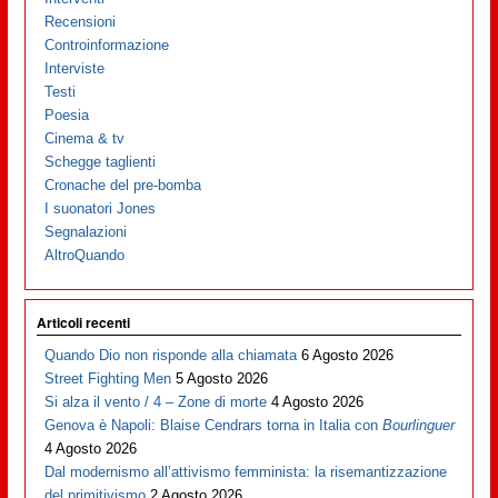
Recensioni
Controinformazione
Interviste
Testi
Poesia
Cinema & tv
Schegge taglienti
Cronache del pre-bomba
I suonatori Jones
Segnalazioni
AltroQuando
Articoli recenti
Quando Dio non risponde alla chiamata
6 Agosto 2026
Street Fighting Men
5 Agosto 2026
Si alza il vento / 4 – Zone di morte
4 Agosto 2026
Genova è Napoli: Blaise Cendrars torna in Italia con
Bourlinguer
4 Agosto 2026
Dal modernismo all’attivismo femminista: la risemantizzazione
del primitivismo
2 Agosto 2026