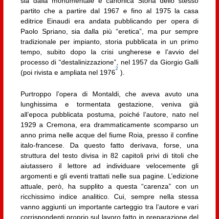
sia dalla monumentale e canonica Storia dello stesso
partito che a partire dal 1967 e fino al 1975 la casa
editrice Einaudi era andata pubblicando per opera di
Paolo Spriano, sia dalla più “eretica”, ma pur sempre
tradizionale per impianto, storia pubblicata in un primo
tempo, subito dopo la crisi ungherese e l’avvio del
processo di “destalinizzazione”, nel 1957 da Giorgio Galli
2
(poi rivista e ampliata nel 1976
).
Purtroppo l’opera di Montaldi, che aveva avuto una
lunghissima e tormentata gestazione, veniva già
all’epoca pubblicata postuma, poiché l’autore, nato nel
1929 a Cremona, era drammaticamente scomparso un
anno prima nelle acque del fiume Roia, presso il confine
italo-francese. Da questo fatto derivava, forse, una
struttura del testo divisa in 82 capitoli privi di titoli che
aiutassero il lettore ad individuare velocemente gli
argomenti e gli eventi trattati nelle sua pagine. L’edizione
attuale, però, ha supplito a questa “carenza” con un
ricchissimo indice analitico. Cui, sempre nella stessa
vanno aggiunti un importante carteggio tra l’autore e vari
corrispondenti proprio sul lavoro fatto in preparazione del