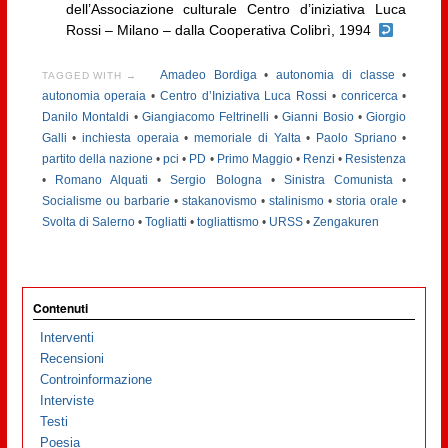
dell’Associazione culturale Centro d’iniziativa Luca
Rossi – Milano – dalla Cooperativa Colibrì, 1994
Amadeo Bordiga
•
autonomia di classe
•
TAGGED WITH →
autonomia operaia
•
Centro d’Iniziativa Luca Rossi
•
conricerca
•
Danilo Montaldi
•
Giangiacomo Feltrinelli
•
Gianni Bosio
•
Giorgio
Galli
•
inchiesta operaia
•
memoriale di Yalta
•
Paolo Spriano
•
partito della nazione
•
pci
•
PD
•
Primo Maggio
•
Renzi
•
Resistenza
•
Romano Alquati
•
Sergio Bologna
•
Sinistra Comunista
•
Socialisme ou barbarie
•
stakanovismo
•
stalinismo
•
storia orale
•
Svolta di Salerno
•
Togliatti
•
togliattismo
•
URSS
•
Zengakuren
Contenuti
Interventi
Recensioni
Controinformazione
Interviste
Testi
Poesia