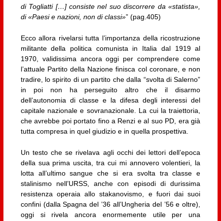
di Togliatti […] consiste nel suo discorrere da «statista»,
di «Paesi e nazioni, non di classi»
” (pag.405)
Ecco allora rivelarsi tutta l’importanza della ricostruzione
militante della politica comunista in Italia dal 1919 al
1970, validissima ancora oggi per comprendere come
l’attuale Partito della Nazione finisca col coronare, e non
tradire, lo spirito di un partito che dalla “svolta di Salerno”
in poi non ha perseguito altro che il disarmo
dell’autonomia di classe e la difesa degli interessi del
capitale nazionale e sovranazionale. La cui la traiettoria,
che avrebbe poi portato fino a Renzi e al suo PD, era già
tutta compresa in quel giudizio e in quella prospettiva.
Un testo che se rivelava agli occhi dei lettori dell’epoca
della sua prima uscita, tra cui mi annovero volentieri, la
lotta all’ultimo sangue che si era svolta tra classe e
stalinismo nell’URSS, anche con episodi di durissima
resistenza operaia allo stakanovismo, e fuori dai suoi
confini (dalla Spagna del ’36 all’Ungheria del ’56 e oltre),
oggi si rivela ancora enormemente utile per una