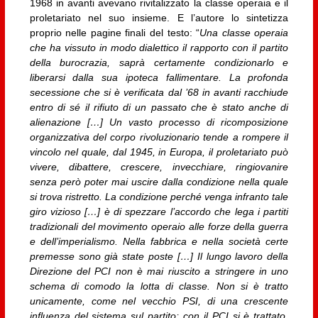
1968 in avanti avevano rivitalizzato la classe operaia e il
proletariato nel suo insieme. E l’autore lo sintetizza
proprio nelle pagine finali del testo: “
Una classe operaia
che ha vissuto in modo dialettico il rapporto con il partito
della burocrazia, saprà certamente condizionarlo e
liberarsi dalla sua ipoteca fallimentare. La profonda
secessione che si è verificata dal ’68 in avanti racchiude
entro di sé il rifiuto di un passato che è stato anche di
alienazione […] Un vasto processo di ricomposizione
organizzativa del corpo rivoluzionario tende a rompere il
vincolo nel quale, dal 1945, in Europa, il proletariato può
vivere, dibattere, crescere, invecchiare, ringiovanire
senza però poter mai uscire dalla condizione nella quale
si trova ristretto. La condizione perché venga infranto tale
giro vizioso […] è di spezzare l’accordo che lega i partiti
tradizionali del movimento operaio alle forze della guerra
e dell’imperialismo. Nella fabbrica e nella società certe
premesse sono già state poste […] Il lungo lavoro della
Direzione del PCI non è mai riuscito a stringere in uno
schema di comodo la lotta di classe. Non si è tratto
unicamente, come nel vecchio PSI, di una crescente
influenza del sistema sul partito; con il PCI si è trattato,