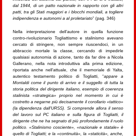
dal 1944, di un patto nazionale in rapporto con gli altri
patti, tra gli Stati maggiori e i blocchi mondiali, a togliere
indipendenza e autonomi a al proletariato
” (pag. 346)
Nella interpretazione dell’autore in quella funzione
contro-rivoluzionario Togliattismo e stalinismo avevano
cercato di stringere, non sempre riuscendoci, in un
abbraccio mortale la classe, cercando di impedirle
qualsiasi autonomia di azione, tanto da far dire a Nicola
Gallerano, nella nota introduttiva alla prima edizione,
riportata anche nell’attuale, che il memoriale di Yalta,
autentico testamento politico di Togliatti, “
appare a
Montaldi come il punto di arrivo e il suggello di tutta la
storia politica del dirigente italiano, esempio di coerenza
stalinista «strategica» proprio nel momento in cui è
costretto a negarne più decisamente il corollario «tattico»
(la dipendenza dall’URSS). Si comprende allora il senso
del lavoro sul PC italiano e sulla figura di Togliatti, il
dirigente che ne ha segnato di più profondamente il ruolo
politico. «Stalinismo cosciente», «nazionale e statale» è
quello di Togliatti; e la «continuità», la «staticità», anche,