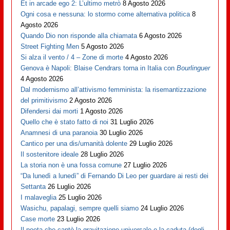
Et in arcade ego 2: L’ultimo metrò
8 Agosto 2026
Ogni cosa e nessuna: lo stormo come alternativa politica
8
Agosto 2026
Quando Dio non risponde alla chiamata
6 Agosto 2026
Street Fighting Men
5 Agosto 2026
Si alza il vento / 4 – Zone di morte
4 Agosto 2026
Genova è Napoli: Blaise Cendrars torna in Italia con
Bourlinguer
4 Agosto 2026
Dal modernismo all’attivismo femminista: la risemantizzazione
del primitivismo
2 Agosto 2026
Difendersi dai morti
1 Agosto 2026
Quello che è stato fatto di noi
31 Luglio 2026
Anamnesi di una paranoia
30 Luglio 2026
Cantico per una dis/umanità dolente
29 Luglio 2026
Il sostenitore ideale
28 Luglio 2026
La storia non è una fossa comune
27 Luglio 2026
“Da lunedì a lunedì” di Fernando Di Leo per guardare ai resti dei
Settanta
26 Luglio 2026
I malaveglia
25 Luglio 2026
Wasichu, papalagi, sempre quelli siamo
24 Luglio 2026
Case morte
23 Luglio 2026
Il poeta che cantò la gravitazione universale e la caduta (degli