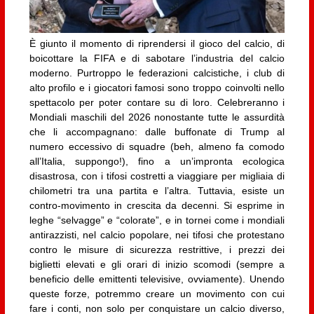
È giunto il momento di riprendersi il gioco del calcio, di
boicottare la FIFA e di sabotare l’industria del calcio
moderno. Purtroppo le federazioni calcistiche, i club di
alto profilo e i giocatori famosi sono troppo coinvolti nello
spettacolo per poter contare su di loro. Celebreranno i
Mondiali maschili del 2026 nonostante tutte le assurdità
che li accompagnano: dalle buffonate di Trump al
numero eccessivo di squadre (beh, almeno fa comodo
all’Italia, suppongo!), fino a un’impronta ecologica
disastrosa, con i tifosi costretti a viaggiare per migliaia di
chilometri tra una partita e l’altra. Tuttavia, esiste un
contro-movimento in crescita da decenni. Si esprime in
leghe “selvagge” e “colorate”, e in tornei come i mondiali
antirazzisti, nel calcio popolare, nei tifosi che protestano
contro le misure di sicurezza restrittive, i prezzi dei
biglietti elevati e gli orari di inizio scomodi (sempre a
beneficio delle emittenti televisive, ovviamente). Unendo
queste forze, potremmo creare un movimento con cui
fare i conti, non solo per conquistare un calcio diverso,