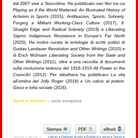
dal 2007 vive a Stoccolma. Ha pubblicato vari libri tra cui
Playing as if the World Mattered: An Illustrated History of
Activism in Sports
(2015),
Antifascism, Sports, Sobriety:
Forging a Militant Working-Class Culture
(2017),
X:
Straight Edge and Radical Sobriety
(2019) e
Liberating
Sápmi: Indigenous Resistance in Europe’s Far North
(2020). Ha inoltre curato le antologie di scritti politici di
Gustav Landauer
Revolution and Other Writings
(2010) e
di Erich Mühsam
Liberating Society from the State and
Other Writings
(2011), oltre a una raccolta di documenti
sulla rivoluzione tedesca del 1918-1919
All Power to the
Councils!
(2012). Per elèuthera ha pubblicaro
La vita
all’ombra del Jolly Roger
(2018) e
Un calcio al potere.
Gioco e lotta sociale
(2026).
Sport e dintorni
– serie completa
Stampa
PDF
eBook
calcio
•
Gabriel Kuhn
•
Politica
•
sport
•
Sport e
TAGGED WITH →