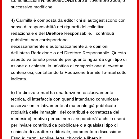
Comunicazioni N. 666/08/CONS del 26 Novembre 2008, e
successive modifiche.
4) Carmilla è composta da editor chi si autogestiscono con
senso di responsabilità nei riguardi del collettivo
redazionale e del Direttore Responsabile. I contributi
pubblicati non corrispondono
necessariamente e automaticamente alle opinioni
dell'intera Redazione o del Direttore Responsabile. Questo
aspetto va tenuto presente per quanto riguarda ogni tipo di
azione o richiesta, in un'ottica di composizione di eventuali
contenziosi, contattando la Redazione tramite l'e-mail sotto
indicata.
5) L’indirizzo e-mail ha una funzione esclusivamente
tecnica, di interfaccia con quanti intendano comunicare
osservazioni relativamente al materiale già pubblicato
(titolarità delle immagini, dei contributi e correttezza dei
medesimi), motivo per cui non si risponderà' a chi lo userà
per inviare contributi da pubblicare o a qualsiasi tipo di
richiesta di carattere editoriale, commento o discussione.
Esso è: carmillaonline_legal chiocciola libero.it