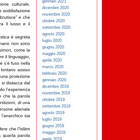
gennaio 2021
ione culturale,
dicembre 2020
e soddisfazione
novembre 2020
bbrutisce” e che
ottobre 2020
za il lusso e il
settembre 2020
agosto 2020
istica è segreta
luglio 2020
 umano non sono
giugno 2020
simori, come la
maggio 2020
e il linguaggio,
aprile 2020
e s’è fuso nella
marzo 2020
 lontano assiso
febbraio 2020
e una proiezione
gennaio 2020
 si distacca dal
dicembre 2019
ndo l’esperienza
novembre 2019
e che la parola
ottobre 2019
stizioni, di una
settembre 2019
persone alienate
agosto 2019
 l’anarchico sia
luglio 2019
giugno 2019
dere che l’Islām
maggio 2019
a quarta parola
aprile 2019