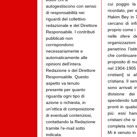
cui poggio la
autogestiscono con senso
ricordato, per 
di responsabilità nei
Hakim Bey in
riguardi del collettivo
cercano di inf
redazionale e del Direttore
proprio come i r
Responsabile. I contributi
nelle sfere d
pubblicati non
organizzazioni 
corrispondono
penetrino l’ist
necessariamente e
che continuare
automaticamente alle
proposito di m
opinioni dell'intera
nel 1904-1905 L
Redazione o del Direttore
cristiani] si 
Responsabile. Questo
cristiana. Il se
aspetto va tenuto
sono arrivati i
presente per quanto
divisione dei
riguarda ogni tipo di
spendendo tutt
azione o richiesta, in
pronti in quals
un'ottica di composizione
più: essi han
di eventuali contenziosi,
cristiani che s
contattando la Redazione
completa non so
tramite l'e-mail sotto
Mi è venuto in 
indicata.