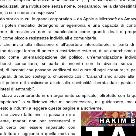
pecializzati, una rivoluzione senza nome, preparando, nella clandestinit
ni, la sua coerenza esplosiva”.
do storico in cui le grandi corporation – da Apple a Microsoft da Ama
i poteri mediatici detengono un’egemonia e una capacità di contr
 forme di resistenza non si manifestano come grandi ideali o proget
nsì come piccole resistenze individuali e comunitarie.
 che invita alla riflessione e all’apertura interculturale, si parla 
ano da ogni forma di potere o costrizione esterna, di un anarchism
isto come un’emancipazione dal politico, un’emancipazione indi
a, bensì comunitaria; si parla di incontri con la divinità senza
i, di incontri che possono verificarsi nel cuore di ogni creatura; si parl
 uguali, di mutuo sostegno, chiudendo così: “L’anarchismo allude alla p
del potere e il misticismo allude alla spiritualità liberata dalle pastoie 
intesi di entrambi”.
stavo avventurando in un argomento complicato, oltretutto con la qu
mpetenze” a sufficienza che mi sostenessero, mi guidassero, ma c
uesto a indurmi a leggere queste pagine e a scriverne.
 che avevo fatto mio in passato mi è
mente, magari non per sostenermi o
di certo per essere impastato con
ia lettura e aggiunto a quella malta su