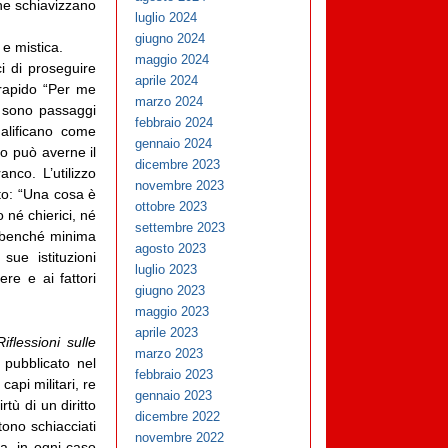
 che schiavizzano
luglio 2024
giugno 2024
 e mistica.
maggio 2024
i di proseguire
aprile 2024
 rapido “Per me
marzo 2024
a sono passaggi
febbraio 2024
alificano come
gennaio 2024
to può averne il
dicembre 2023
nco. L’utilizzo
novembre 2023
sto: “Una cosa è
ottobre 2023
 né chierici, né
settembre 2023
la benché minima
agosto 2023
sue istituzioni
luglio 2023
re e ai fattori
giugno 2023
maggio 2023
aprile 2023
Riflessioni sulle
marzo 2023
pubblicato nel
febbraio 2023
capi militari, re
gennaio 2023
tù di un diritto
dicembre 2022
tono schiacciati
novembre 2022
a, in ogni caso