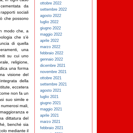
ottobre 2022
 cementata da
settembre 2022
 rapporti sociali
agosto 2022
ciò che possono
luglio 2022
giugno 2022
 un modo che, a
maggio 2022
eologia che s’è
aprile 2022
ncia di quella
marzo 2022
heramenti, una
febbraio 2022
 miti su cui uno
gennaio 2022
ale, religione,
dicembre 2021
edica una forma
novembre 2021
na visione del
ottobre 2021
ntegrata della
settembre 2021
titute, eccetera
agosto 2021
ì come non fa un
luglio 2021
asi suo simile e
giugno 2021
i numerosi mali,
maggio 2021
a maggioranza e
aprile 2021
a dittatura del
marzo 2021
ché, benché sia
febbraio 2021
icolo mediante il