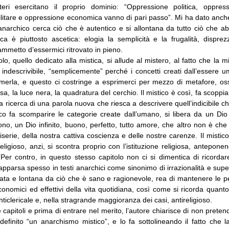
teri esercitano il proprio dominio: “Oppressione politica, oppress
litare e oppressione economica vanno di pari passo”. Mi ha dato anch
anarchico cerca ciò che è autentico e si allontana da tutto ciò che a
ica è piuttosto ascetica: elogia la semplicità e la frugalità, disprez
 ammetto d’essermici ritrovato in pieno.
olo, quello dedicato alla mistica, si allude al mistero, al fatto che la m
 indescrivibile, “semplicemente” perché i concetti creati dall’essere
imerla, e questo ci costringe a esprimerci per mezzo di metafore, os
sa, la luce nera, la quadratura del cerchio. Il mistico è così, fa scoppiar
la ricerca di una parola nuova che riesca a descrivere quell’indicibile ch
tico fa scomparire le categorie create dall’umano, si libera da un Dio
no, un Dio infinito, buono, perfetto, tutto amore, che altro non è ch
erie, della nostra cattiva coscienza e delle nostre carenze. Il mistico
eligioso, anzi, si scontra proprio con l’istituzione religiosa, antepone
 Per contro, in questo stesso capitolo non ci si dimentica di ricordar
apparsa spesso in testi anarchici come sinonimo di irrazionalità e super
ltata e lontana da ciò che è sano e ragionevole, rea di mantenere le 
onomici ed effettivi della vita quotidiana, così come si ricorda quanto
ticlericale e, nella stragrande maggioranza dei casi, antireligioso.
 capitoli e prima di entrare nel merito, l’autore chiarisce di non preten
efinito “un anarchismo mistico”, e lo fa sottolineando il fatto che l