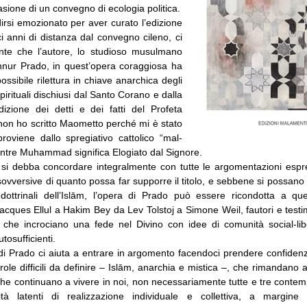
casione di un convegno di ecologia politica.
dirsi emozionato per aver curato l’edizione
ci anni di distanza dal convegno cileno, ci
nte che l’autore, lo studioso musulmano
nur Prado, in quest’opera coraggiosa ha
ssibile rilettura in chiave anarchica degli
irituali dischiusi dal Santo Corano e dalla
izione dei detti e dei fatti del Profeta
n ho scritto Maometto perché mi è stato
roviene dallo spregiativo cattolico “mal-
tre Muhammad significa Elogiato dal Signore.
si debba concordare integralmente con tutte le argomentazioni esp
ovversive di quanto possa far supporre il titolo, e sebbene si possan
i dottrinali dell’Islām, l’opera di Prado può essere ricondotta a que
acques Ellul a Hakim Bey da Lev Tolstoj a Simone Weil, fautori e testi
i che incrociano una fede nel Divino con idee di comunità social-libe
utosufficienti.
di Prado ci aiuta a entrare in argomento facendoci prendere confidenz
role difficili da definire – Islām, anarchia e mistica –, che rimandano a
che continuano a vivere in noi, non necessariamente tutte e tre cont
ità latenti di realizzazione individuale e collettiva, a margine d