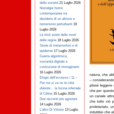
della società
21 Luglio 2026
Nostalgie horror
contemporanee tra
desiderio di un altrove e
riemersioni perturbanti
19
Luglio 2026
Le tristi storie delle morti
delle regine
18 Luglio 2026
Storie di metamorfosi e di
epidemie
17 Luglio 2026
Guerra algoritmica,
sovranità digitale e
costruzione di immaginario
16 Luglio 2026
natura, che abb
Elogio dell’eccesso / 11 –
– considerandol
Per me si va ne la città
plissé leggere 
dolente…
la fucina infernale
che per questo 
di Cèline
15 Luglio 2026
un canale attr
Due racconti pre agostani
che tutto ciò 
14 Luglio 2026
proletariato, 
L’altro Di Vittorio
13 Luglio
indubbio che alc