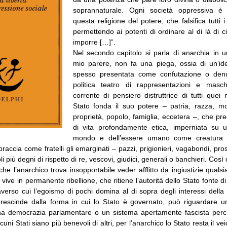
soprannaturale. Ogni società oppressiva è
questa religione del potere, che falsifica tutti i
permettendo ai potenti di ordinare al di là di 
imporre […]”.
Nel secondo capitolo si parla di anarchia in
mio parere, non fa una piega, ossia di un’id
spesso presentata come confutazione o denu
politica teatro di rappresentazioni e masc
corrente di pensiero distruttrice di tutti quei
Stato fonda il suo potere – patria, razza, mor
proprietà, popolo, famiglia, eccetera –, che pr
di vita profondamente etica, imperniata su u
mondo e dell’essere umano come creatura i
raccia come fratelli gli emarginati – pazzi, prigionieri, vagabondi, pros
i più degni di rispetto di re, vescovi, giudici, generali o banchieri. Cos
che l’anarchico trova insopportabile veder afflitto da ingiustizie qualsi
vive in permanente ribellione, che ritiene l’autorità dello Stato fonte d
averso cui l’egoismo di pochi domina al di sopra degli interessi dell
prescinde dalla forma in cui lo Stato è governato, può riguardare un
una democrazia parlamentare o un sistema apertamente fascista per
uni Stati siano più benevoli di altri, per l’anarchico lo Stato resta il ve