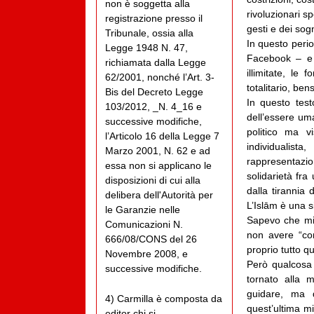
non è soggetta alla
rivoluzionari s
registrazione presso il
gesti e dei sog
Tribunale, ossia alla
In questo perio
Legge 1948 N. 47,
Facebook – e 
richiamata dalla Legge
illimitate, le
62/2001, nonché l’Art. 3-
totalitario, be
Bis del Decreto Legge
In questo testo
103/2012, _N. 4_16 e
dell’essere um
successive modifiche,
politico ma v
l’Articolo 16 della Legge 7
individualist
Marzo 2001, N. 62 e ad
rappresentazion
essa non si applicano le
solidarietà fra
disposizioni di cui alla
dalla tirannia 
delibera dell'Autorità per
L’Islām è una s
le Garanzie nelle
Sapevo che mi 
Comunicazioni N.
non avere “co
666/08/CONS del 26
proprio tutto q
Novembre 2008, e
Però qualcosa
successive modifiche.
tornato alla 
guidare, ma 
4) Carmilla è composta da
quest’ultima m
editor chi si