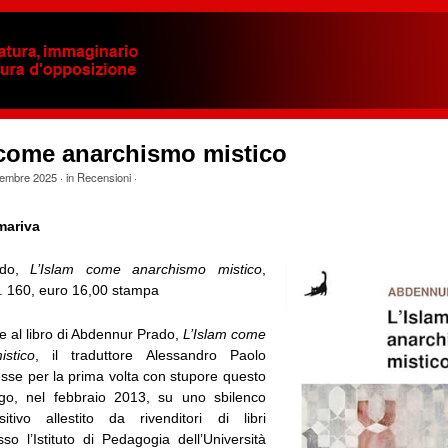
 come anarchismo mistico
embre 2025
· in
Recensioni
·
ariva
ado,
L’Islam come anarchismo mistico
,
. 160, euro 16,00 stampa
e al libro di Abdennur Prado,
L’Islam come
stico
, il traduttore Alessandro Paolo
esse per la prima volta con stupore questo
ago, nel febbraio 2013, su uno sbilenco
itivo allestito da rivenditori di libri
sso l’Istituto di Pedagogia dell’Università