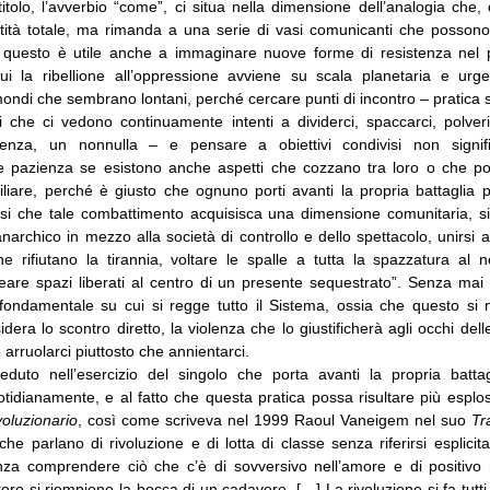
itolo, l’avverbio “come”, ci situa nella dimensione dell’analogia che
tità totale, ma rimanda a una serie di vasi comunicanti che possono 
o questo è utile anche a immaginare nuove forme di resistenza nel 
ui la ribellione all’oppressione avviene su scala planetaria e urg
mondi che sembrano lontani, perché cercare punti di incontro – pratica
i che ci vedono continuamente intenti a dividerci, spaccarci, polver
enza, un nonnulla – e pensare a obiettivi condivisi non signif
 e pazienza se esistono anche aspetti che cozzano tra loro o che po
nciliare, perché è giusto che ognuno porti avanti la propria battagli
si che tale combattimento acquisisca una dimensione comunitaria, si in
archico in mezzo alla società di controllo e dello spettacolo, unirsi a
he rifiutano la tirannia, voltare le spalle a tutta la spazzatura al 
reare spazi liberati al centro di un presente sequestrato”. Senza mai
 fondamentale su cui si regge tutto il Sistema, ossia che questo si n
idera lo scontro diretto, la violenza che lo giustificherà agli occhi de
 arruolarci piuttosto che annientarci.
uto nell’esercizio del singolo che porta avanti la propria battag
otidianamente, e al fatto che questa pratica possa risultare più esplos
voluzionario
, così come scriveva nel 1999 Raoul Vaneigem nel suo
Tr
 che parlano di rivoluzione e di lotta di classe senza riferirsi esplicit
nza comprendere ciò che c’è di sovversivo nell’amore e di positivo ne
toro si riempiono la bocca di un cadavere. […] La rivoluzione si fa tutti 