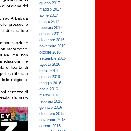
giugno 2017
à quotidiana dei
maggio 2017
aprile 2017
zon ad Alibaba a
marzo 2017
ollo pressoché
febbraio 2017
ti di carattere
gennaio 2017
dicembre 2016
di emancipazione
novembre 2016
o non meramente
ottobre 2016
viduale ma non
settembre 2016
 mediazioni né
agosto 2016
a di libertà, di
luglio 2016
olitica liberata
giugno 2016
delle religione.
maggio 2016
aprile 2016
asi certezza di
marzo 2016
redo sia stato
febbraio 2016
gennaio 2016
dicembre 2015
novembre 2015
ottobre 2015