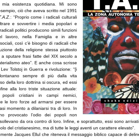
 mia esistenza quotidiana. Mi sono
esempio, ciò che aveva scritto nel 1991
T.A.Z.
: “Proprio come i radicali culturali
iltrare e sovvertire i media popolari e
adicali politici producono simili funzioni
el lavoro, nella Famiglia e in altre
sociali, così c’è bisogno di radicali che
ituzione della religione stessa piuttosto
 a sputare frasi fatte del XIX secolo a
aterialismo ateo”. E anche cosa scrisse
ev Tolstoj in Guerra e rivoluzione: “[i
allontanano sempre di più dalla vita
nso della loro dottrina si oscura, ed essi
nfine alla loro triste situazione attuale:
 popoli cristiani in campi nemici,
e le loro forze ad armarsi per essere
iasi momento a dilaniarsi tra di loro. In
no provocato l’odio dei popoli non
i sollevano da ora contro di loro. Infine, e soprattutto, essi sono arrivat
lo del cristianesimo, ma di tutte le leggi aventi un carattere elevato”.
mente Jacques Ellul che riteneva il messaggio biblico capace di delin