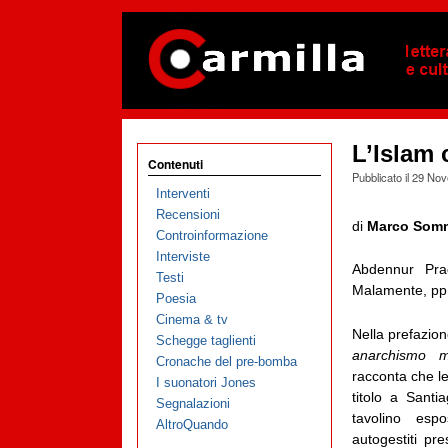
L’Islam
Contenuti
Pubblicato il
29 Nov
Interventi
Recensioni
di
Marco Somm
Controinformazione
Interviste
Abdennur Pr
Testi
Malamente, pp
Poesia
Cinema & tv
Nella prefazion
Schegge taglienti
anarchismo mi
Cronache del pre-bomba
racconta che l
I suonatori Jones
titolo a Santi
Segnalazioni
tavolino espos
AltroQuando
autogestiti pre