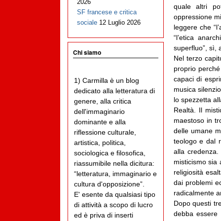
2026
quale altri po
SF francese e critica
oppressione mi
sociale
12 Luglio 2026
leggere che “l’
“l’etica anarch
superfluo”, sì,
Chi siamo
Nel terzo capit
proprio perché
capaci di espr
1) Carmilla è un blog
musica silenzio
dedicato alla letteratura di
lo spezzetta al
genere, alla critica
Realtà. Il mis
dell'immaginario
maestoso in tro
dominante e alla
delle umane mis
riflessione culturale,
teologo e dal r
artistica, politica,
alla credenza.
sociologica e filosofica,
misticismo sia 
riassumibile nella dicitura:
religiosità esa
“letteratura, immaginario e
dai problemi ec
cultura d'opposizione”.
radicalmente an
E' esente da qualsiasi tipo
Dopo questi tre
di attività a scopo di lucro
debba essere d
ed è priva di inserti