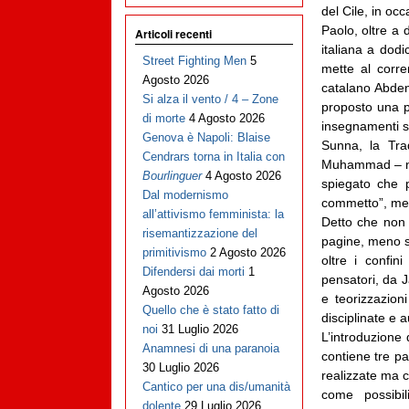
del Cile, in oc
Paolo, oltre a 
Articoli recenti
italiana a dodi
Street Fighting Men
5
mette al corre
Agosto 2026
catalano Abden
Si alza il vento / 4 – Zone
proposto una po
di morte
4 Agosto 2026
insegnamenti sp
Genova è Napoli: Blaise
Sunna, la Trad
Cendrars torna in Italia con
Muhammad – no
Bourlinguer
4 Agosto 2026
spiegato che p
Dal modernismo
commetto”, men
all’attivismo femminista: la
Detto che non 
risemantizzazione del
pagine, meno s
primitivismo
2 Agosto 2026
oltre i confin
Difendersi dai morti
1
pensatori, da J
Agosto 2026
e teorizzazion
Quello che è stato fatto di
disciplinate e a
noi
31 Luglio 2026
L’introduzione 
Anamnesi di una paranoia
contiene tre pa
30 Luglio 2026
realizzate ma 
Cantico per una dis/umanità
come possibil
dolente
29 Luglio 2026