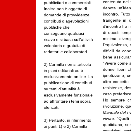
contenuta nel t
pubblicitari o commerciali.
denota un’iden
Inoltre non è oggetto di
incontro. Tutt
domande di provvidenze,
frangente in c
contributi o agevolazioni
d’incontro fra 
pubbliche che
di questi temp
conseguano qualsiasi
minima diverg
ricavo e si basa sull'attività
l’equivalenza,
volontaria e gratuita di
difficili da co
redattori e collaboratori.
bene assicurar
“Vivere come an
2) Carmilla non si articola
donne liberi c
in piani editoriali ed è
ipnotizzano, c
esclusivamente on line. La
altro concetto
pubblicazione di contributi
resistenze, des
su temi d'attualità è
caso preferisce
esclusivamente funzionale
Ho sempre cred
ad affrontare i temi sopra
rivoluzione, qu
elencati.
Manuale del ri
vivere
: “Quelli
3) Pertanto, in riferimento
quotidiana, se
ai punti 1) e 2) Carmilla
costrizioni, cos