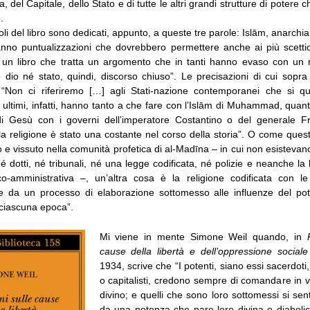
ta, del Capitale, dello Stato e di tutte le altri grandi strutture di potere
.
toli del libro sono dedicati, appunto, a queste tre parole: Islām, anarchia
anno puntualizzazioni che dovrebbero permettere anche ai più scettic
di un libro che tratta un argomento che in tanti hanno evaso con un
é dio né stato, quindi, discorso chiuso”. Le precisazioni di cui sopr
“Non ci riferiremo […] agli Stati-nazione contemporanei che si qu
i ultimi, infatti, hanno tanto a che fare con l’Islām di Muhammad, quan
di Gesù con i governi dell’imperatore Costantino o del generale Fra
la religione è stato una costante nel corso della storia”. O come que
to e vissuto nella comunità profetica di al-Madīna – in cui non esistevano
né dotti, né tribunali, né una legge codificata, né polizie e neanche 
tico-amministrativa –, un’altra cosa è la religione codificata con le 
rte da un processo di elaborazione sottomesso alle influenze del pote
 ciascuna epoca”.
Mi viene in mente Simone Weil quando, in
cause della libertà e dell’oppressione sociale
1934, scrive che “I potenti, siano essi sacerdoti, 
o capitalisti, credono sempre di comandare in vir
divino; e quelli che sono loro sottomessi si sen
da una potenza che pare loro divina o diabolic