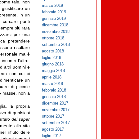
, come tale, non
marzo 2019
giustificare un
febbraio 2019
presente, in un
gennaio 2019
e cercare punti
dicembre 2018
 sempre più rara
novembre 2018
izzarci per una
ottobre 2018
ica pretendere
settembre 2018
ssono risultare
agosto 2018
a personale ma è
luglio 2018
contri l’altro:
giugno 2018
d altri uomini e
maggio 2018
neon con cui ci
aprile 2018
 dimenticare un
marzo 2018
utre di piccole
febbraio 2018
lle masse, non a
gennaio 2018
dicembre 2017
lia, la propria
novembre 2017
iva di qualsiasi
ottobre 2017
attato del saper
settembre 2017
amente alla vita
agosto 2017
l rifiuto delle
luglio 2017
i giorni contro i