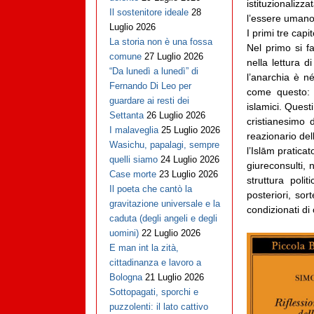
istituzionalizza
Il sostenitore ideale
28
l’essere umano
Luglio 2026
I primi tre capi
La storia non è una fossa
Nel primo si f
comune
27 Luglio 2026
nella lettura 
“Da lunedì a lunedì” di
l’anarchia è n
Fernando Di Leo per
come questo: 
guardare ai resti dei
islamici. Quest
Settanta
26 Luglio 2026
cristianesimo 
I malaveglia
25 Luglio 2026
reazionario del
Wasichu, papalagi, sempre
l’Islām pratica
quelli siamo
24 Luglio 2026
giureconsulti, 
Case morte
23 Luglio 2026
struttura poli
Il poeta che cantò la
posteriori, so
gravitazione universale e la
condizionati di
caduta (degli angeli e degli
uomini)
22 Luglio 2026
E man int la zità,
cittadinanza e lavoro a
Bologna
21 Luglio 2026
Sottopagati, sporchi e
puzzolenti: il lato cattivo