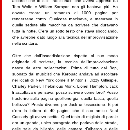
accorse che lo stile tradizionale che aveva appreso da
Tom Wolfe e William Saroyan non gli bastava più. Ha
dovuto creare un romanzo di 1000 pagine per
rendersene conto. Qualcosa macinava, e maturava in
quelle sedute alla macchina da scrivere che duravano
tutta la notte. C’era un sotto testo che stava sbocciando,
che avrebbe dato luogo alla tecnica dell’improvvisazione
nella scrittura.
Oltre che dall’insoddisfazione rispetto al suo modo
originario di scrivere, la tecnica dell’improvvisazione
nasce da altre sollecitazioni. Prima di tutto dal Bop,
suonato dai musicisti che Kerouac andava ad ascoltare
nei locali di New York come il Minton’s: Dizzy Gillespie,
Charley Parker, Thelonious Monk, Lionel Hampton. Jack
li ascoltava e pensava: posso scrivere come loro? Posso
trasferire sulla pagina quell’energia, quella fatica, quella
bellezza? Presto divenne per Jack un’ossessione. E poi
c’era la lettera di 40 pagine che il suo amico Neal
Cassady gli aveva scritto. Quel testo di migliaia di parole
era un grande, unico paragrafo che parlava della strada,
delle sale da biliardo, delle camere d’albergo e delle