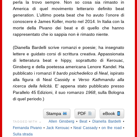
perla la trovo sempre. Non so cosa sia rimasto in
America di quel movimento letterario definito beat
generation. L’ultimo poeta beat che ho avuto l’onore di
conoscere è James Koller, morto nel 2014. In Italia con la
morte della Pivano dei beat e di quello che hanno
rappresentato che io sappia non è rimasto niente.
(Dianella Bardelli scrive romanzi e poesie; ha insegnato
lettere e guidato corsi di scrittura creativa. Appassionata
di letteratura beat e hippy, soprattutto di Kerouac,
Ginsberg e della poetessa americana Lenore Kandel. Ha
pubblicato i romanzi
Il bardo psichedelico di Neal
, ispirato
alla figura di Neal Cassidy e
Verso Kathmandu alla
ricerca della felicità
. E’ appena stato pubblicato presso
Parallelo 45 Edizioni, il suo romanzo
1968
, sulla Bologna
di quel periodo.)
Stampa
PDF
eBook
Allen Ginsberg
•
Beat
•
Dianella Bardelli
•
TAGGED WITH →
Fernanda Pivano
•
Jack Kerouac
•
Neal Cassady
•
on the road
•
Sulla strada