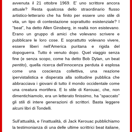
avvenuta il 21 ottobre 1969. E’ uno scrittore ancora
attuale? Resta qualcosa dello straordinario flusso
artistico-letterario che ha finito per essere uno stile di
vita, un tipo di contestazione soprattutto esistenziale? I
“beat”, ha detto Allen Ginsberg, in realtà non esistevano.
Erano un gruppo di amici che volevano scrivere e
pubblicare le loro cose. E soprattutto volevano vivere,
essere liberi nell’America puritana e rigida del
dopoguerra. Tutto è venuto dopo. Quel viaggio senza
fine (e senza scopo, come ha detto Bob Dylan, un beat
pentito
), quella ricerca dell’innocenza perduta è esplosa
come una coscienza collettiva, una reazione
ipervistalistica e disperata alla solitudine pubblica che
abbracciava i giovani di tutto il mondo occidentale come
una creatura mortifera. E lo stile di Kerouac, che, non
dimentichiamolo, era un letterato finissimo, ha “spaccato”
gli stili di intere generazioni di scrittori. Basta leggere
alcuni libri di Tondelli.
Sull’attualità, e l’inattualità, di Jack Kerouac pubblichiamo
la testimonianza di una delle ultime scrittrici beat italiane,