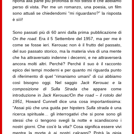
riporta alla parte più profonda di noi stessi e che abbiamo
perso di vista. Per me un romanzo, una poesia, un film
sono attuali se chiedendomi “mi riguardano?” la risposta
è
sììì
!
Sono passati più di 60 anni dalla prima pubblicazione di
On the road
. Era il 5 Settembre del 1957, ma per me è
come se fosse ieri. Kerouac non è il frutto del passato,
del suo passato storico, ma la materia viva di una mente
che ha attraversato indenne i decenni, e ne attraverserà
ancora molti altri. Perché? Perché il suo è il racconto
epico dei tempi moderni e per quanto mi riguarda punto
di riferimento di quel “rimaniamo umani” di cui abbiamo
così bisogno oggi. Nel saggio
Jack Kerouac e la
composizione di Sulla Strada
che appare come
introduzione in
Jack Kerouac/On the road – il rotolo del
1951
, Howard Cunnell dice una cosa importantissima:
“Assai più che una guida per hipsters
Sulla strada
è una
ricerca spirituale… gli interrogativi che si pone sono gli
stessi che ci tengono svegli la notte e scandiscono i
nostri giorni. Che cos’è la vita? Cosa significa essere vivi
mentre la morte è ai nostri calcagni? Potrà la gioia