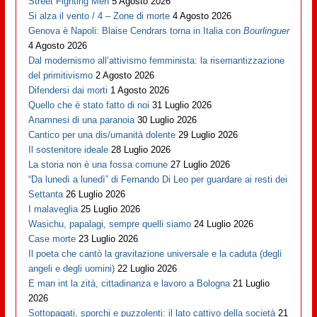
Street Fighting Men
5 Agosto 2026
Si alza il vento / 4 – Zone di morte
4 Agosto 2026
Genova è Napoli: Blaise Cendrars torna in Italia con
Bourlinguer
4 Agosto 2026
Dal modernismo all’attivismo femminista: la risemantizzazione
del primitivismo
2 Agosto 2026
Difendersi dai morti
1 Agosto 2026
Quello che è stato fatto di noi
31 Luglio 2026
Anamnesi di una paranoia
30 Luglio 2026
Cantico per una dis/umanità dolente
29 Luglio 2026
Il sostenitore ideale
28 Luglio 2026
La storia non è una fossa comune
27 Luglio 2026
“Da lunedì a lunedì” di Fernando Di Leo per guardare ai resti dei
Settanta
26 Luglio 2026
I malaveglia
25 Luglio 2026
Wasichu, papalagi, sempre quelli siamo
24 Luglio 2026
Case morte
23 Luglio 2026
Il poeta che cantò la gravitazione universale e la caduta (degli
angeli e degli uomini)
22 Luglio 2026
E man int la zità, cittadinanza e lavoro a Bologna
21 Luglio
2026
Sottopagati, sporchi e puzzolenti: il lato cattivo della società
21