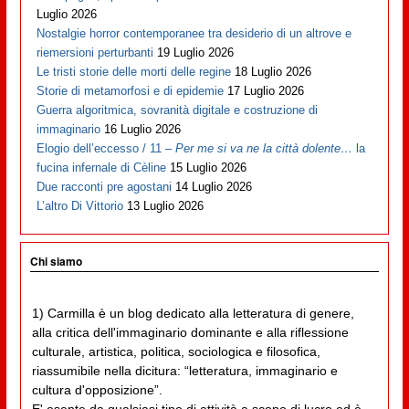
Luglio 2026
Nostalgie horror contemporanee tra desiderio di un altrove e
riemersioni perturbanti
19 Luglio 2026
Le tristi storie delle morti delle regine
18 Luglio 2026
Storie di metamorfosi e di epidemie
17 Luglio 2026
Guerra algoritmica, sovranità digitale e costruzione di
immaginario
16 Luglio 2026
Elogio dell’eccesso / 11 –
Per me si va ne la città dolente…
la
fucina infernale di Cèline
15 Luglio 2026
Due racconti pre agostani
14 Luglio 2026
L’altro Di Vittorio
13 Luglio 2026
Chi siamo
1) Carmilla è un blog dedicato alla letteratura di genere,
alla critica dell'immaginario dominante e alla riflessione
culturale, artistica, politica, sociologica e filosofica,
riassumibile nella dicitura: “letteratura, immaginario e
cultura d'opposizione”.
E' esente da qualsiasi tipo di attività a scopo di lucro ed è