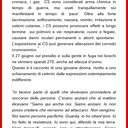
cronaca, i gas CS sono considerati arma chimica in
tempo di guerra, ma usati tranquillamente sui
manifestanti in tempo di ‘pace’. Oltre alla forte
lacrimazione, soffocamento, nausea, vomito, irritazione e
ustioni cutanee, i CS possono provocare effetti a lungo
termine sui polmoni e vie respiratorie, cuore e fegato,
causare danni oculari permanenti o aborti spontanei.
L’esposizione ai CS può generare alterazioni del corredo
4
cromosomico.
Il 27 giugno sul presidio e sulla gente in fuga nei boschi
ne vennero sparati 270, anche ad altezza d’uomo.
Questo è il racconto di una giovane donna, rivolto a uno
schieramento di celerini dalle espressioni ostentatamente
indifferenti:
“
Io facevo parte di quelli che dovevano provvedere al
soccorso delle persone. C’erano anziani che al mattino
dicevano “Siamo qui anche noi. Siamo anziani. Io non
posso credere che verranno ad attaccarci. Non vengono.
Noi siamo persone pacifiche. Guarda, io ho ottant’anni. Io
ho fatto la resistenza. Io sono qui, difendo la mia terra.