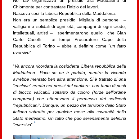
No Tav organizzava un presidio alla Maddalena di
Chiomonte per contrastare l’inizio dei lavori.
Nasceva così la Libera Repubblica della Maddalena.
Non era un semplice presidio. Migliaia di persone –
valligiani e solidali di ogni età, compagni di ogni credo,
intellettuali, artisti – sperimentarono quello che Gian
Carlo Caselli – ai tempi Procuratore Capo della
Repubblica di Torino – ebbe a definire come “
un fatto
eversivo
”.
“
Va ancora ricordata la cosiddetta ‘Libera repubblica della
Maddalena’. Poco se ne è parlato, mentre la vicenda
avrebbe meritato ben altra attenzione. Si è trattato di una
“enclave” creata nei pressi del cantiere, con tanto di posti
di blocco valicabili soltanto da coloro (forze dell’ordine
comprese) che ottenevano il permesso dei sedicenti
“repubblicani”. Dunque, un pezzo del territorio dello Stato
italiano sottratto per qualche mese alla sovranità dello
Stato medesimo. Un fatto che può serenamente definirsi
1
“eversivo
”.