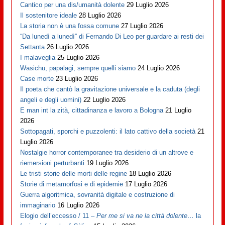
Cantico per una dis/umanità dolente
29 Luglio 2026
Il sostenitore ideale
28 Luglio 2026
La storia non è una fossa comune
27 Luglio 2026
“Da lunedì a lunedì” di Fernando Di Leo per guardare ai resti dei
Settanta
26 Luglio 2026
I malaveglia
25 Luglio 2026
Wasichu, papalagi, sempre quelli siamo
24 Luglio 2026
Case morte
23 Luglio 2026
Il poeta che cantò la gravitazione universale e la caduta (degli
angeli e degli uomini)
22 Luglio 2026
E man int la zità, cittadinanza e lavoro a Bologna
21 Luglio
2026
Sottopagati, sporchi e puzzolenti: il lato cattivo della società
21
Luglio 2026
Nostalgie horror contemporanee tra desiderio di un altrove e
riemersioni perturbanti
19 Luglio 2026
Le tristi storie delle morti delle regine
18 Luglio 2026
Storie di metamorfosi e di epidemie
17 Luglio 2026
Guerra algoritmica, sovranità digitale e costruzione di
immaginario
16 Luglio 2026
Elogio dell’eccesso / 11 –
Per me si va ne la città dolente…
la