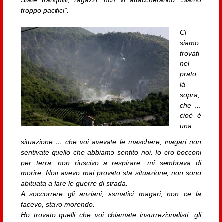
State tranquilli, ragazzi, non vi attaccheranno. Siamo
troppo pacifici”.
Ci
siamo
trovati
nel
prato,
là
sopra,
che …
cioè è
una
situazione … che voi avevate le maschere, magari non
sentivate quello che abbiamo sentito noi. Io ero bocconi
per terra, non riuscivo a respirare, mi sembrava di
morire. Non avevo mai provato sta situazione, non sono
abituata a fare le guerre di strada.
A soccorrere gli anziani, asmatici magari, non ce la
facevo, stavo morendo.
Ho trovato quelli che voi chiamate insurrezionalisti, gli