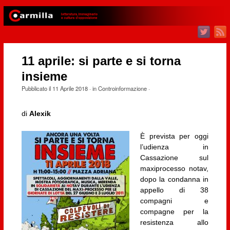
11 aprile: si parte e si torna
insieme
Pubblicato il
11 Aprile 2018
· in
Controinformazione
·
di
Alexik
È prevista per oggi
l’udienza in
Cassazione sul
maxiprocesso notav,
dopo la condanna in
appello di 38
compagni e
compagne per la
resistenza allo