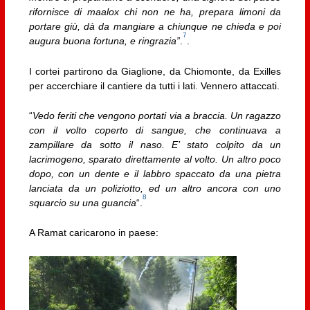
rifornisce di maalox chi non ne ha, prepara limoni da
portare giù, dà da mangiare a chiunque ne chieda e poi
7
augura buona fortuna, e ringrazia”
.
.
I cortei partirono da Giaglione, da Chiomonte, da Exilles
per accerchiare il cantiere da tutti i lati. Vennero attaccati.
“
Vedo feriti che vengono portati via a braccia. Un ragazzo
con il volto coperto di sangue, che continuava a
zampillare da sotto il naso. E’ stato colpito da un
lacrimogeno, sparato direttamente al volto. Un altro poco
dopo, con un dente e il labbro spaccato da una pietra
lanciata da un poliziotto, ed un altro ancora con uno
8
squarcio su una guancia
“.
A Ramat caricarono in paese: