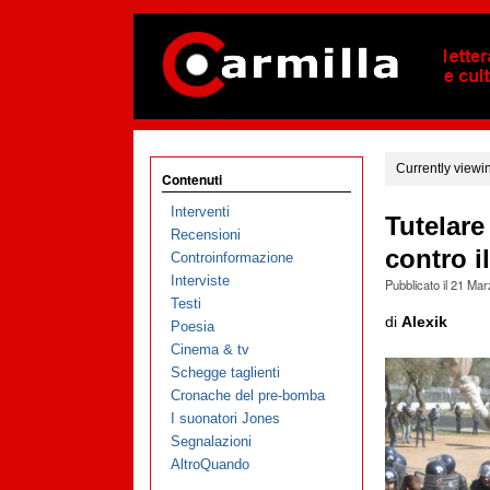
Currently viewi
Contenuti
Interventi
Tutelare 
Recensioni
contro 
Controinformazione
Interviste
Pubblicato il
21 Mar
Testi
di
Alexik
Poesia
Cinema & tv
Schegge taglienti
Cronache del pre-bomba
I suonatori Jones
Segnalazioni
AltroQuando