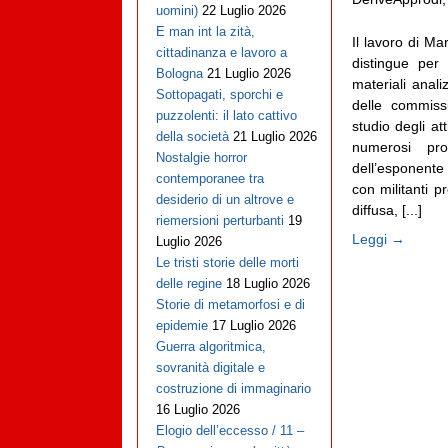
uomini)
22 Luglio 2026
E man int la zità,
Il lavoro di Ma
cittadinanza e lavoro a
distingue per
Bologna
21 Luglio 2026
materiali anali
Sottopagati, sporchi e
delle commiss
puzzolenti: il lato cattivo
studio degli att
della società
21 Luglio 2026
numerosi pro
Nostalgie horror
dell’esponente 
contemporanee tra
con militanti p
desiderio di un altrove e
diffusa, [...]
riemersioni perturbanti
19
Leggi →
Luglio 2026
Le tristi storie delle morti
delle regine
18 Luglio 2026
Storie di metamorfosi e di
epidemie
17 Luglio 2026
Guerra algoritmica,
sovranità digitale e
costruzione di immaginario
16 Luglio 2026
Elogio dell’eccesso / 11 –