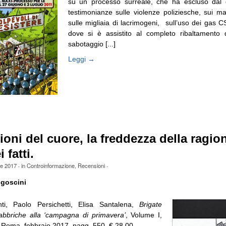
su un processo surreale, che ha escluso dal d
testimonianze sulle violenze poliziesche, sui mani
sulle migliaia di lacrimogeni, sull’uso dei gas 
dove si è assistito al completo ribaltamento d
sabotaggio [...]
Leggi →
oni del cuore, la freddezza della ragion
 fatti.
le 2017
· in
Controinformazione
,
Recensioni
·
goscini
i, Paolo Persichetti, Elisa Santalena,
Brigate
abbriche alla ‘campagna di primavera’
, Volume I,
 Roma, febbraio 2017, pagg. 550, € 28,00