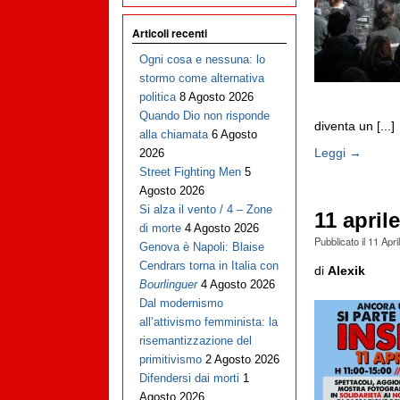
Articoli recenti
Ogni cosa e nessuna: lo
stormo come alternativa
politica
8 Agosto 2026
Quando Dio non risponde
diventa un [...]
alla chiamata
6 Agosto
Leggi →
2026
Street Fighting Men
5
Agosto 2026
Si alza il vento / 4 – Zone
11 aprile
di morte
4 Agosto 2026
Pubblicato il
11 Apri
Genova è Napoli: Blaise
Cendrars torna in Italia con
di
Alexik
Bourlinguer
4 Agosto 2026
Dal modernismo
all’attivismo femminista: la
risemantizzazione del
primitivismo
2 Agosto 2026
Difendersi dai morti
1
Agosto 2026