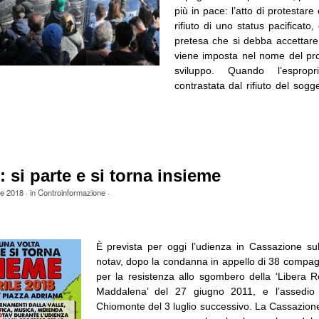
più in pace: l’atto di protestare è
rifiuto di uno status pacificato, è
pretesa che si debba accettar
viene imposta nel nome del pr
sviluppo. Quando l’espropr
contrastata dal rifiuto del sogge
: si parte e si torna insieme
le 2018
· in
Controinformazione
·
È prevista per oggi l’udienza in Cassazione s
notav, dopo la condanna in appello di 38 comp
per la resistenza allo sgombero della ‘Libera R
Maddalena’ del 27 giugno 2011, e l’assedio 
Chiomonte del 3 luglio successivo. La Cassazion