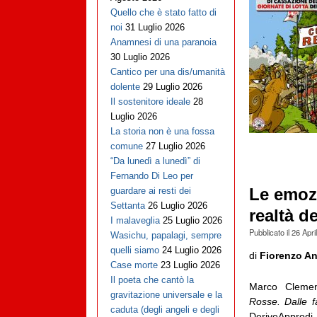
Quello che è stato fatto di
noi
31 Luglio 2026
Anamnesi di una paranoia
30 Luglio 2026
Cantico per una dis/umanità
dolente
29 Luglio 2026
Il sostenitore ideale
28
Luglio 2026
La storia non è una fossa
comune
27 Luglio 2026
“Da lunedì a lunedì” di
Fernando Di Leo per
Le emozi
guardare ai resti dei
Settanta
26 Luglio 2026
realtà dei
I malaveglia
25 Luglio 2026
Pubblicato il
26 Apri
Wasichu, papalagi, sempre
quelli siamo
24 Luglio 2026
di
Fiorenzo An
Case morte
23 Luglio 2026
Il poeta che cantò la
Marco Clement
gravitazione universale e la
Rosse. Dalle f
caduta (degli angeli e degli
DeriveApprodi,