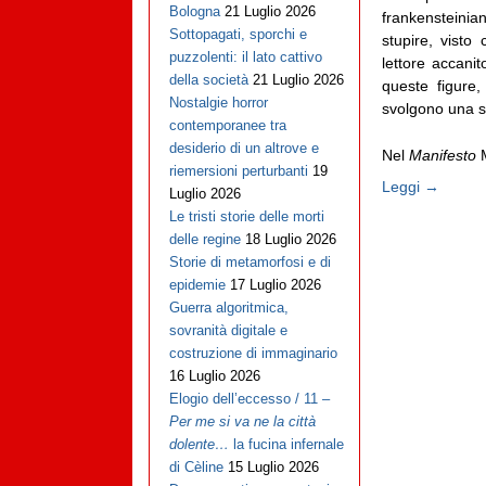
Bologna
21 Luglio 2026
frankensteini
Sottopagati, sporchi e
stupire, visto
puzzolenti: il lato cattivo
lettore accanit
della società
21 Luglio 2026
queste figure,
Nostalgie horror
svolgono una sp
contemporanee tra
desiderio di un altrove e
Nel
Manifesto
M
riemersioni perturbanti
19
Leggi →
Luglio 2026
Le tristi storie delle morti
delle regine
18 Luglio 2026
Storie di metamorfosi e di
epidemie
17 Luglio 2026
Guerra algoritmica,
sovranità digitale e
costruzione di immaginario
16 Luglio 2026
Elogio dell’eccesso / 11 –
Per me si va ne la città
dolente…
la fucina infernale
di Cèline
15 Luglio 2026