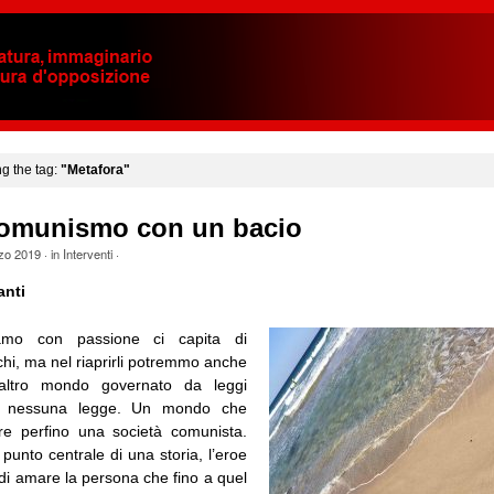
ng the tag:
"Metafora"
 comunismo con un bacio
zo 2019
· in
Interventi
·
anti
mo con passione ci capita di
chi, ma nel riaprirli potremmo anche
altro mondo governato da leggi
a nessuna legge. Un mondo che
re perfino una società comunista.
il punto centrale di una storia, l’eroe
di amare la persona che fino a quel