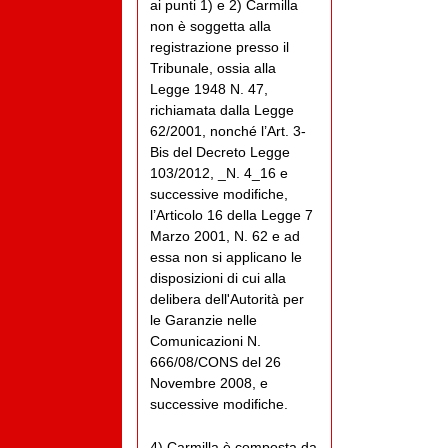
ai punti 1) e 2) Carmilla
non è soggetta alla
registrazione presso il
Tribunale, ossia alla
Legge 1948 N. 47,
richiamata dalla Legge
62/2001, nonché l’Art. 3-
Bis del Decreto Legge
103/2012, _N. 4_16 e
successive modifiche,
l’Articolo 16 della Legge 7
Marzo 2001, N. 62 e ad
essa non si applicano le
disposizioni di cui alla
delibera dell'Autorità per
le Garanzie nelle
Comunicazioni N.
666/08/CONS del 26
Novembre 2008, e
successive modifiche.
4) Carmilla è composta da