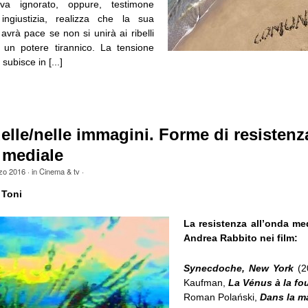
a ignorato, oppure, testimone
 ingiustizia, realizza che la sua
vrà pace se non si unirà ai ribelli
o un potere tirannico. La tensione
ubisce in [...]
 delle/nelle immagini. Forme di resistenz
 mediale
zo 2016
· in
Cinema & tv
·
 Toni
La resistenza all’onda m
Andrea Rabbito nei film:
Synecdoche, New York
(2
Kaufman,
La Vénus à la fou
Roman Polański,
Dans la m