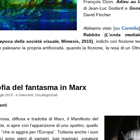
François Ozon,
Adieu au 
di Jean-Luc Godard e
Gone
David Fincher
Abbiamo visto [
su Carmilla
Rabbito (
L’onda media
’epoca della società visuale,
Mimesis, 2015)
, indichi con finzione te
 palesano la propria artificiosità, quando la finzione, la resa di un Olt
ofia del fantasma in Marx
gio 2015
· in
Interventi
,
Uncategorized
·
anti
mosa, diffusa e tradotta di Marx, il
Manifesto del
ta
, si apre con l’apparizione di uno spettro, quello
che si aggira per l’Europa”. Tuttavia anche i suoi
rici sono pieni di vampiri, lupi mannari, creature