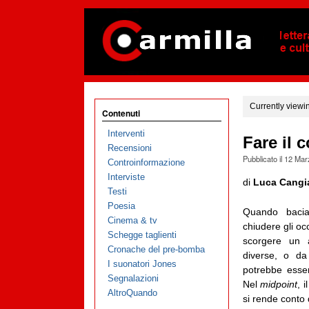
Currently viewi
Contenuti
Interventi
Fare il
Recensioni
Pubblicato il
12 Mar
Controinformazione
Interviste
di
Luca Cangi
Testi
Poesia
Quando bacia
Cinema & tv
chiudere gli oc
Schegge taglienti
scorgere un 
Cronache del pre-bomba
diverse, o d
I suonatori Jones
potrebbe esse
Segnalazioni
Nel
midpoint
, 
AltroQuando
si rende conto 