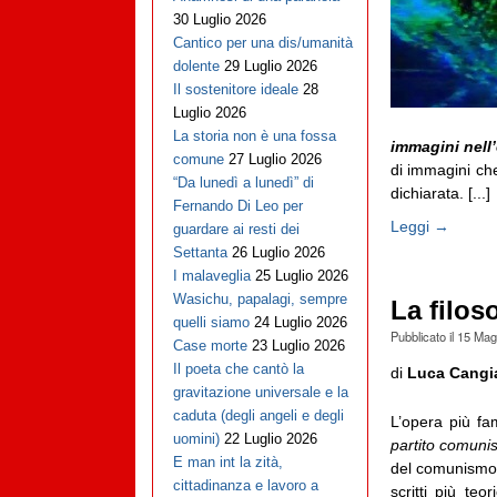
30 Luglio 2026
Cantico per una dis/umanità
dolente
29 Luglio 2026
Il sostenitore ideale
28
Luglio 2026
La storia non è una fossa
immagini nell
comune
27 Luglio 2026
di immagini che
“Da lunedì a lunedì” di
dichiarata. [...]
Fernando Di Leo per
Leggi →
guardare ai resti dei
Settanta
26 Luglio 2026
I malaveglia
25 Luglio 2026
Wasichu, papalagi, sempre
La filos
quelli siamo
24 Luglio 2026
Pubblicato il
15 Mag
Case morte
23 Luglio 2026
Il poeta che cantò la
di
Luca Cangi
gravitazione universale e la
caduta (degli angeli e degli
L’opera più fa
uomini)
22 Luglio 2026
partito comunis
E man int la zità,
del comunismo “
cittadinanza e lavoro a
scritti più teo