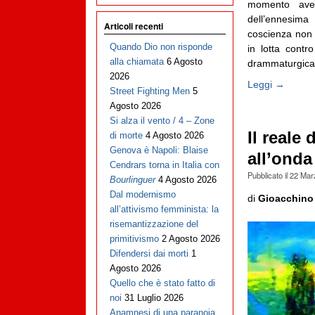
momento avev
dell’ennesima
Articoli recenti
coscienza non a
Quando Dio non risponde
in lotta contr
alla chiamata
6 Agosto
drammaturgica s
2026
Leggi →
Street Fighting Men
5
Agosto 2026
Si alza il vento / 4 – Zone
Il reale
di morte
4 Agosto 2026
Genova è Napoli: Blaise
all’onda
Cendrars torna in Italia con
Pubblicato il
22 Mar
Bourlinguer
4 Agosto 2026
Dal modernismo
di
Gioacchino
all’attivismo femminista: la
risemantizzazione del
primitivismo
2 Agosto 2026
Difendersi dai morti
1
Agosto 2026
Quello che è stato fatto di
noi
31 Luglio 2026
Anamnesi di una paranoia