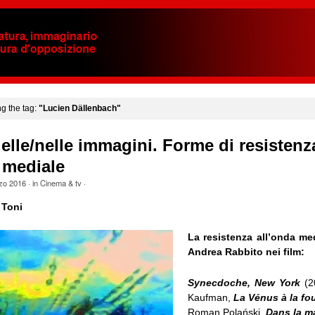
ng the tag:
"Lucien Dällenbach"
 delle/nelle immagini. Forme di resistenz
 mediale
zo 2016
· in
Cinema & tv
·
 Toni
La resistenza all’onda m
Andrea Rabbito nei film:
Synecdoche, New York
(2
Kaufman,
La Vénus à la fou
Roman Polański,
Dans la m