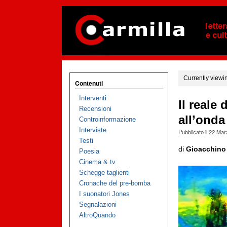
Currently viewi
Contenuti
Interventi
Il reale
Recensioni
all’onda
Controinformazione
Interviste
Pubblicato il
22 Mar
Testi
di
Gioacchino
Poesia
Cinema & tv
Schegge taglienti
Cronache del pre-bomba
I suonatori Jones
Segnalazioni
AltroQuando