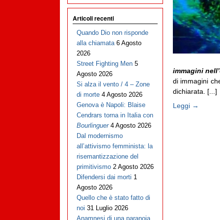
Articoli recenti
Quando Dio non risponde
alla chiamata
6 Agosto
2026
Street Fighting Men
5
immagini nell
Agosto 2026
di immagini che
Si alza il vento / 4 – Zone
dichiarata. [...]
di morte
4 Agosto 2026
Genova è Napoli: Blaise
Leggi →
Cendrars torna in Italia con
Bourlinguer
4 Agosto 2026
Dal modernismo
all’attivismo femminista: la
risemantizzazione del
primitivismo
2 Agosto 2026
Difendersi dai morti
1
Agosto 2026
Quello che è stato fatto di
noi
31 Luglio 2026
Anamnesi di una paranoia