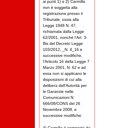
ai punti 1) e 2) Carmilla
non è soggetta alla
registrazione presso il
Tribunale, ossia alla
Legge 1948 N. 47,
richiamata dalla Legge
62/2001, nonché l’Art. 3-
Bis del Decreto Legge
103/2012, _N. 4_16 e
successive modifiche,
l’Articolo 16 della Legge 7
Marzo 2001, N. 62 e ad
essa non si applicano le
disposizioni di cui alla
delibera dell'Autorità per
le Garanzie nelle
Comunicazioni N.
666/08/CONS del 26
Novembre 2008, e
successive modifiche.
4) Carmilla è composta da