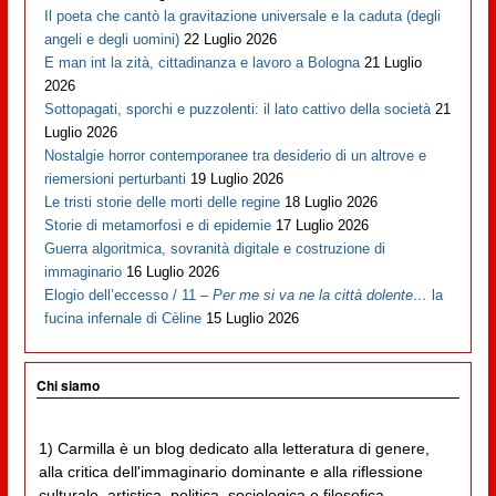
Il poeta che cantò la gravitazione universale e la caduta (degli
angeli e degli uomini)
22 Luglio 2026
E man int la zità, cittadinanza e lavoro a Bologna
21 Luglio
2026
Sottopagati, sporchi e puzzolenti: il lato cattivo della società
21
Luglio 2026
Nostalgie horror contemporanee tra desiderio di un altrove e
riemersioni perturbanti
19 Luglio 2026
Le tristi storie delle morti delle regine
18 Luglio 2026
Storie di metamorfosi e di epidemie
17 Luglio 2026
Guerra algoritmica, sovranità digitale e costruzione di
immaginario
16 Luglio 2026
Elogio dell’eccesso / 11 –
Per me si va ne la città dolente…
la
fucina infernale di Cèline
15 Luglio 2026
Chi siamo
1) Carmilla è un blog dedicato alla letteratura di genere,
alla critica dell'immaginario dominante e alla riflessione
culturale, artistica, politica, sociologica e filosofica,