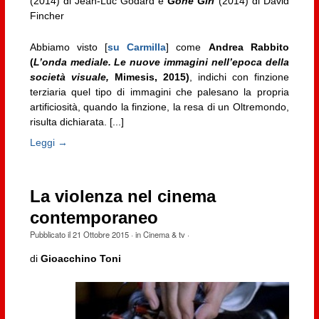
(2014) di Jean-Luc Godard e
Gone Girl
(2014) di David
Fincher
Abbiamo visto [
su Carmilla
] come
Andrea Rabbito
(
L’onda mediale. Le nuove immagini nell’epoca della
società visuale,
Mimesis, 2015)
, indichi con finzione
terziaria quel tipo di immagini che palesano la propria
artificiosità, quando la finzione, la resa di un Oltremondo,
risulta dichiarata. [...]
Leggi →
La violenza nel cinema
contemporaneo
Pubblicato il
21 Ottobre 2015
· in
Cinema & tv
·
di
Gioacchino Toni