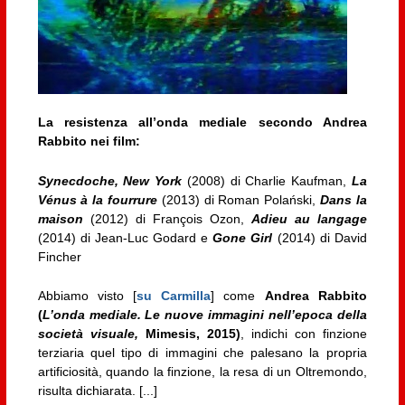
La resistenza all’onda mediale secondo Andrea
Rabbito nei film:
Synecdoche, New York
(2008) di Charlie Kaufman,
La
Vénus à la fourrure
(2013) di Roman Polański,
Dans la
maison
(2012) di François Ozon,
Adieu au langage
(2014) di Jean-Luc Godard e
Gone Girl
(2014) di David
Fincher
Abbiamo visto [
su Carmilla
] come
Andrea Rabbito
(
L’onda mediale. Le nuove immagini nell’epoca della
società visuale,
Mimesis, 2015)
, indichi con finzione
terziaria quel tipo di immagini che palesano la propria
artificiosità, quando la finzione, la resa di un Oltremondo,
risulta dichiarata. [...]