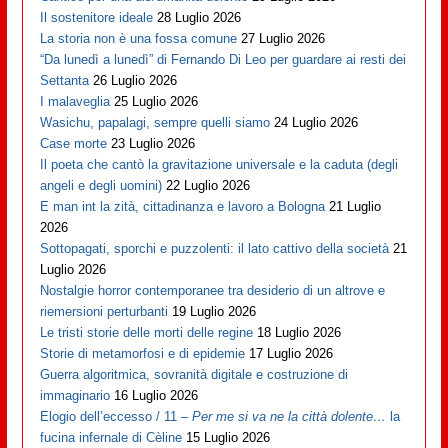
Il sostenitore ideale
28 Luglio 2026
La storia non è una fossa comune
27 Luglio 2026
“Da lunedì a lunedì” di Fernando Di Leo per guardare ai resti dei
Settanta
26 Luglio 2026
I malaveglia
25 Luglio 2026
Wasichu, papalagi, sempre quelli siamo
24 Luglio 2026
Case morte
23 Luglio 2026
Il poeta che cantò la gravitazione universale e la caduta (degli
angeli e degli uomini)
22 Luglio 2026
E man int la zità, cittadinanza e lavoro a Bologna
21 Luglio
2026
Sottopagati, sporchi e puzzolenti: il lato cattivo della società
21
Luglio 2026
Nostalgie horror contemporanee tra desiderio di un altrove e
riemersioni perturbanti
19 Luglio 2026
Le tristi storie delle morti delle regine
18 Luglio 2026
Storie di metamorfosi e di epidemie
17 Luglio 2026
Guerra algoritmica, sovranità digitale e costruzione di
immaginario
16 Luglio 2026
Elogio dell’eccesso / 11 –
Per me si va ne la città dolente…
la
fucina infernale di Cèline
15 Luglio 2026