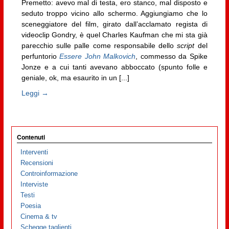
Premetto: avevo mal di testa, ero stanco, mal disposto e
seduto troppo vicino allo schermo. Aggiungiamo che lo
sceneggiatore del film, girato dall’acclamato regista di
videoclip Gondry, è quel Charles Kaufman che mi sta già
parecchio sulle palle come responsabile dello
script
del
perfuntorio
Essere John Malkovich
, commesso da Spike
Jonze e a cui tanti avevano abboccato (spunto folle e
geniale, ok, ma esaurito in un [...]
Leggi →
Contenuti
Interventi
Recensioni
Controinformazione
Interviste
Testi
Poesia
Cinema & tv
Schegge taglienti