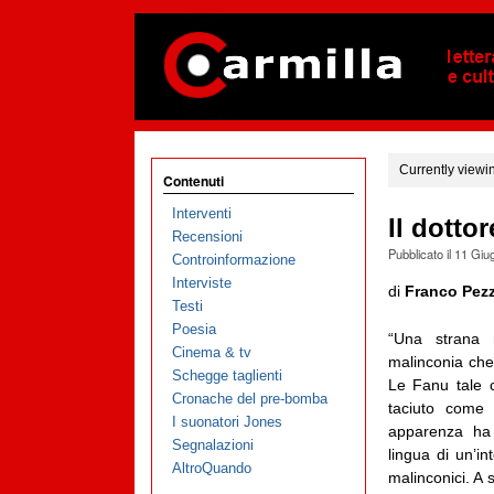
Currently viewi
Contenuti
Interventi
Il dottor
Recensioni
Pubblicato il
11 Giu
Controinformazione
Interviste
di
Franco Pezz
Testi
Poesia
“Una strana 
Cinema & tv
malinconia che
Schegge taglienti
Le Fanu tale 
Cronache del pre-bomba
taciuto come 
I suonatori Jones
apparenza ha 
Segnalazioni
lingua di un’i
AltroQuando
malinconici. A s