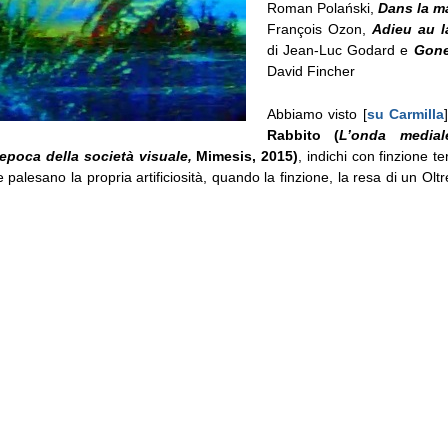
Roman Polański,
Dans la m
François Ozon,
Adieu au 
di Jean-Luc Godard e
Gone
David Fincher
Abbiamo visto [
su Carmilla
Rabbito (
L’onda media
’epoca della società visuale,
Mimesis, 2015)
, indichi con finzione te
 palesano la propria artificiosità, quando la finzione, la resa di un Olt