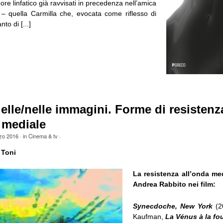
ore linfatico già ravvisati in precedenza nell’amica
a – quella Carmilla che, evocata come riflesso di
to di [...]
 delle/nelle immagini. Forme di resistenz
 mediale
zo 2016
· in
Cinema & tv
·
 Toni
La resistenza all’onda m
Andrea Rabbito nei film:
Synecdoche, New York
(2
Kaufman,
La Vénus à la fou