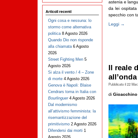
astenia e langu
da lei ospitat
Articoli recenti
specchio con tan
Ogni cosa e nessuna: lo
Leggi →
stormo come alternativa
politica
8 Agosto 2026
Quando Dio non risponde
alla chiamata
6 Agosto
2026
Street Fighting Men
5
Agosto 2026
Il reale
Si alza il vento / 4 – Zone
all’onda
di morte
4 Agosto 2026
Pubblicato il
22 Mar
Genova è Napoli: Blaise
Cendrars torna in Italia con
di
Gioacchino
Bourlinguer
4 Agosto 2026
Dal modernismo
all’attivismo femminista: la
risemantizzazione del
primitivismo
2 Agosto 2026
Difendersi dai morti
1
Agosto 2026