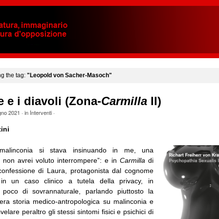
ng the tag:
"Leopold von Sacher-Masoch"
e e i diavoli (Zona-
Carmilla
II)
gno 2021
· in
Interventi
·
ini
malinconia si stava insinuando in me, una
 non avrei voluto interrompere”: e in
Carmilla
di
confessione di Laura, protagonista dal cognome
in un caso clinico a tutela della privacy, in
poco di sovrannaturale, parlando piuttosto la
ntera storia medico-antropologica su malinconia e
velare peraltro gli stessi sintomi fisici e psichici di