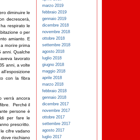
marzo 2019
febbraio 2019
ero diminuire le
gennaio 2019
on decrescerà,
dicembre 2018
ha respirato le
novembre 2018
abitazione o per
ottobre 2018
mento amianto. E
settembre 2018
o a morire prima
agosto 2018
5 anni. Qualche
luglio 2018
aveva lavorato
giugno 2018
35 anni, a volte
maggio 2018
ll’esposizione
aprile 2018
o con la fibra
marzo 2018
febbraio 2018
gennaio 2018
co verrà ancora
dicembre 2017
fibre. Perché il
novembre 2017
tante persone è
ottobre 2017
ldi per fare le
settembre 2017
nno prescritto.
agosto 2017
le cifre vadano
luglio 2017
i, dove rischiano