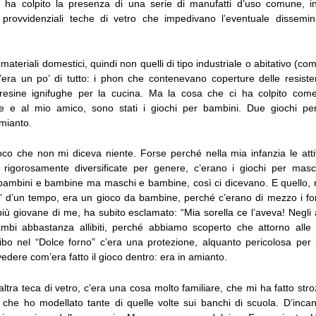
 ha colpito la presenza di una serie di manufatti d’uso comune, i
o provvidenziali teche di vetro che impedivano l’eventuale dissemin
materiali domestici, quindi non quelli di tipo industriale o abitativo (co
 C’era un po’ di tutto: i phon che contenevano coperture delle resist
presine ignifughe per la cucina. Ma la cosa che ci ha colpito come
 e al mio amico, sono stati i giochi per bambini. Due giochi per 
mianto.
co che non mi diceva niente. Forse perché nella mia infanzia le attiv
rigorosamente diversificate per genere, c’erano i giochi per masc
ambini e bambine ma maschi e bambine, così ci dicevano. E quello, n
” d’un tempo, era un gioco da bambine, perché c’erano di mezzo i forn
più giovane di me, ha subito esclamato: “Mia sorella ce l’aveva! Negli
mbi abbastanza allibiti, perché abbiamo scoperto che attorno alle
ibo nel “Dolce forno” c’era una protezione, alquanto pericolosa per
edere com’era fatto il gioco dentro: era in amianto.
altra teca di vetro, c’era una cosa molto familiare, che mi ha fatto stroz
 che ho modellato tante di quelle volte sui banchi di scuola. D’inca