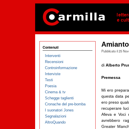
Amianto
Contenuti
Pubblicato il
25 Nov
Interventi
Recensioni
di
Alberto Prun
Controinformazione
Interviste
Premessa
Testi
Poesia
Mi ero prepara
Cinema & tv
questa data pe
Schegge taglienti
ero preso qualc
Cronache del pre-bomba
recuperare luc
I suonatori Jones
Afeva e Voci d
Segnalazioni
avrebbero ragg
AltroQuando
Greater Manche