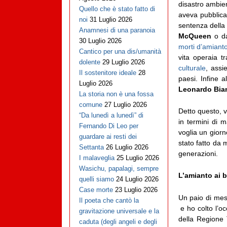
disastro ambien
Quello che è stato fatto di
aveva pubblic
noi
31 Luglio 2026
sentenza della 
Anamnesi di una paranoia
McQueen
o da
30 Luglio 2026
morti d’amiant
Cantico per una dis/umanità
vita operaia t
dolente
29 Luglio 2026
culturale
, assi
Il sostenitore ideale
28
paesi. Infine a
Luglio 2026
Leonardo Bia
La storia non è una fossa
comune
27 Luglio 2026
Detto questo, v
“Da lunedì a lunedì” di
in termini di 
Fernando Di Leo per
voglia un gior
guardare ai resti dei
stato fatto da 
Settanta
26 Luglio 2026
generazioni.
I malaveglia
25 Luglio 2026
Wasichu, papalagi, sempre
L’amianto ai 
quelli siamo
24 Luglio 2026
Case morte
23 Luglio 2026
Un paio di mes
Il poeta che cantò la
e ho colto l’oc
gravitazione universale e la
della Regione 
caduta (degli angeli e degli