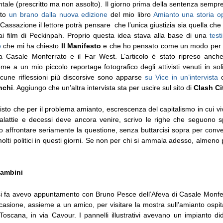
tale (prescritto ma non assolto). Il giorno prima della sentenza sempr
ato
un brano dalla nuova edizione
del mio libro
Amianto una storia o
Cassazione il lettore potrà pensare che l’unica giustizia sia quella ch
i film di Peckinpah. Proprio questa idea stava alla base di una
test
o
che mi ha chiesto
Il Manifesto
e che ho pensato come un modo per 
ra Casale Monferrato e il Far West. L’articolo è stato ripreso anch
eme a un mio piccolo reportage fotografico degli attivisti venuti in soli
lcune riflessioni più discorsive sono apparse
su Vice in un’intervista
c
nchi
. Aggiungo che un’altra intervista sta per uscire sul sito di
Clash Ci
isto che per il problema amianto, escrescenza del capitalismo in cui vi
malattie e decessi deve ancora venire, scrivo le righe che seguono 
no affrontare seriamente la questione, senza buttarcisi sopra per con
molti politici in questi giorni. Se non per chi si ammala adesso, almeno
bambini
i fa avevo appuntamento con Bruno Pesce dell’Afeva di Casale Monfe
casione, assieme a un amico, per visitare la mostra sull’amianto ospi
Toscana, in via Cavour. I pannelli illustrativi avevano un impianto di