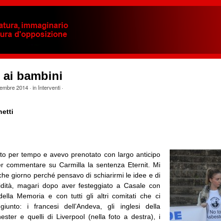
 ai bambini
embre 2014
· in
Interventi
·
etti
to per tempo e avevo prenotato con largo anticipo
r commentare su Carmilla la sentenza Eternit. Mi
he giorno perché pensavo di schiarirmi le idee e di
idità, magari dopo aver festeggiato a Casale con
ella Memoria e con tutti gli altri comitati che ci
iunto: i francesi dell’Andeva, gli inglesi della
ster e quelli di Liverpool (nella foto a destra), i