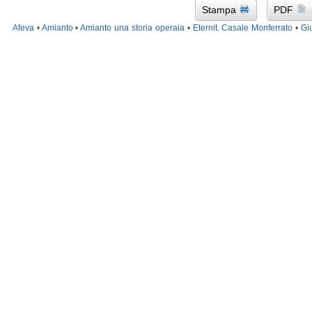
Stampa
PDF
Afeva
•
Amianto
•
Amianto una storia operaia
•
Eternit. Casale Monferrato
•
Giu