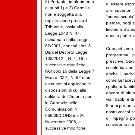
3) Pertanto, in riferimento
di essere espos
ai punti 1) e 2) Carmilla
alle superiori
non è soggetta alla
“buona scuola” 
registrazione presso il
pietose, oggi s
Tribunale, ossia alla
linoleum d’ami
Legge 1948 N. 47,
questo può rovi
richiamata dalla Legge
62/2001, nonché l’Art. 3-
Ci aspettiamo d
Bis del Decreto Legge
programma pe
103/2012, _N. 4_16 e
prescrive. Sta
successive modifiche,
scuole italiane
l’Articolo 16 della Legge 7
anche il padro
Marzo 2001, N. 62 e ad
come lui faceva 
essa non si applicano le
spalle ai famil
disposizioni di cui alla
ancora di più s
delibera dell'Autorità per
via i babbi e di
le Garanzie nelle
9 anni per un c
Comunicazioni N.
nostri vecchi s
666/08/CONS del 26
di impegno pol
Novembre 2008, e
scriveremo sui m
successive modifiche.