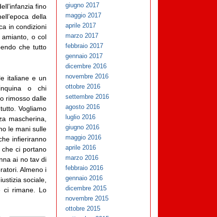
giugno 2017
ll’infanzia fino
maggio 2017
ell’epoca della
aprile 2017
ca in condizioni
marzo 2017
i amianto, o col
febbraio 2017
pendo che tutto
gennaio 2017
dicembre 2016
novembre 2016
le italiane e un
ottobre 2016
inquina o chi
settembre 2016
o rimosso dalle
agosto 2016
 tutto. Vogliamo
luglio 2016
nza mascherina,
giugno 2016
ono le mani sulle
maggio 2016
che infieriranno
aprile 2016
i che ci portano
marzo 2016
anna ai no tav di
febbraio 2016
ratori. Almeno i
gennaio 2016
ustizia sociale,
dicembre 2015
e ci rimane. Lo
novembre 2015
ottobre 2015