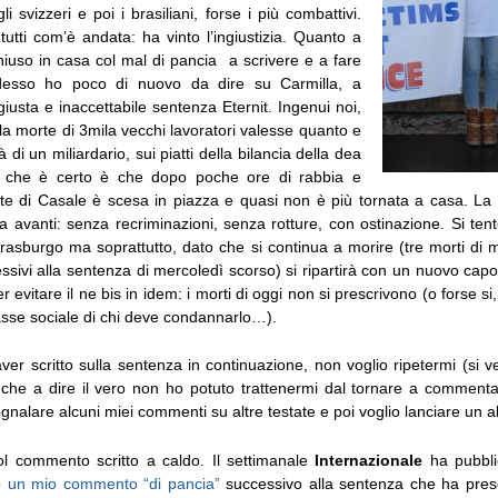
li svizzeri e poi i brasiliani, forse i più combattivi.
utti com’è andata: ha vinto l’ingiustizia. Quanto a
iuso in casa col mal di pancia a scrivere e a fare
adesso ho poco di nuovo da dire su Carmilla, a
ngiusta e inaccettabile sentenza Eternit. Ingenui noi,
a morte di 3mila vecchi lavoratori valesse quanto e
à di un miliardario, sui piatti della bilancia della dea
 che è certo è che dopo poche ore di rabbia e
nte di Casale è scesa in piazza e quasi non è più tornata a casa. La 
a avanti: senza recriminazioni, senza rotture, con ostinazione. Si tent
trasburgo ma soprattutto, dato che si continua a morire (tre morti di
essivi alla sentenza di mercoledì scorso) si ripartirà con un nuovo capo
r evitare il ne bis in idem: i morti di oggi non si prescrivono (o forse si
asse sociale di chi deve condannarlo…).
ver scritto sulla sentenza in continuazione, non voglio ripetermi (si ve
che a dire il vero non ho potuto trattenermi dal tornare a commentar
gnalare alcuni miei commenti su altre testate e poi voglio lanciare un a
l commento scritto a caldo. Il settimanale
Internazionale
ha pubbli
b
un mio commento “di pancia”
successivo alla sentenza che ha prescr