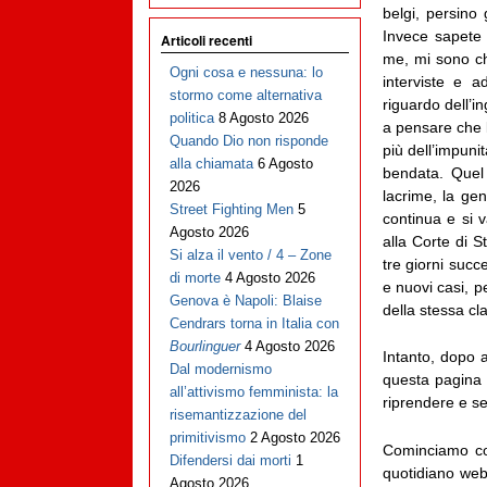
belgi, persino g
Invece sapete t
Articoli recenti
me, mi sono ch
Ogni cosa e nessuna: lo
interviste e 
stormo come alternativa
riguardo dell’i
politica
8 Agosto 2026
a pensare che l
Quando Dio non risponde
più dell’impunit
alla chiamata
6 Agosto
bendata. Quel
2026
lacrime, la ge
Street Fighting Men
5
continua e si v
Agosto 2026
alla Corte di S
Si alza il vento / 4 – Zone
tre giorni succ
di morte
4 Agosto 2026
e nuovi casi, pe
Genova è Napoli: Blaise
della stessa cl
Cendrars torna in Italia con
Bourlinguer
4 Agosto 2026
Intanto, dopo a
Dal modernismo
questa pagina 
all’attivismo femminista: la
riprendere e se
risemantizzazione del
primitivismo
2 Agosto 2026
Cominciamo co
Difendersi dai morti
1
quotidiano we
Agosto 2026