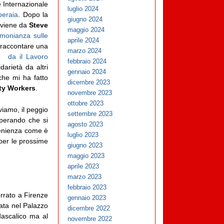
e Internazionale
luglio 2024
peraia
. Dopo la
giugno 2024
e viene da
Steve
maggio 2024
imonianza sulle
aprile 2024
raccontare una
marzo 2024
e
da il Lavoro
febbraio 2024
darietà da altri
gennaio 2024
he mi ha fatto
dicembre 2023
ty Workers
.
novembre 2023
ottobre 2023
viamo, il peggio
settembre 2023
sperando che si
agosto 2023
venienza come è
luglio 2023
 per le prossime
giugno 2023
maggio 2023
aprile 2023
marzo 2023
febbraio 2023
rrato a Firenze
gennaio 2023
tata nel Palazzo
dicembre 2022
dascalico ma al
novembre 2022