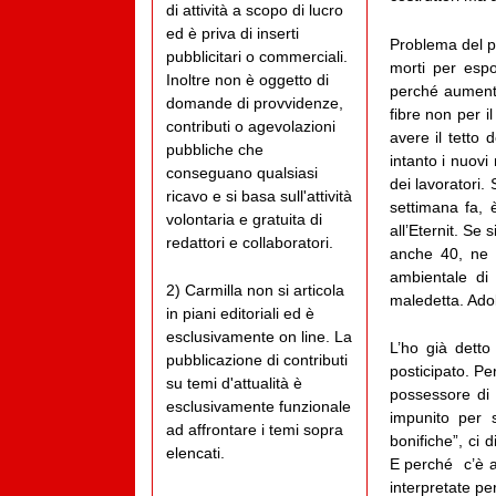
di attività a scopo di lucro
ed è priva di inserti
Problema del pr
pubblicitari o commerciali.
morti per esp
Inoltre non è oggetto di
perché aumente
domande di provvidenze,
fibre non per i
contributi o agevolazioni
avere il tetto 
pubbliche che
intanto i nuovi
conseguano qualsiasi
dei lavoratori
ricavo e si basa sull'attività
settimana fa,
volontaria e gratuita di
all’Eternit. Se
redattori e collaboratori.
anche 40, ne 
ambientale di
2) Carmilla non si articola
maledetta. Adol
in piani editoriali ed è
esclusivamente on line. La
L’ho già detto
pubblicazione di contributi
posticipato. Pe
su temi d'attualità è
possessore di 
esclusivamente funzionale
impunito per s
ad affrontare i temi sopra
bonifiche”, ci
elencati.
E perché c’è a
interpretate per