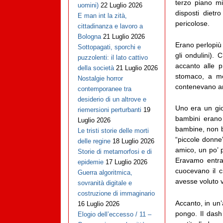
terzo piano mi
uomini)
22 Luglio 2026
disposti dietr
E man int la zità,
pericolose.
cittadinanza e lavoro a
Bologna
21 Luglio 2026
Erano perlopiù 
Sottopagati, sporchi e
gli ondulini).
puzzolenti: il lato cattivo
accanto alle 
della società
21 Luglio 2026
stomaco, a me
Nostalgie horror
contenevano a
contemporanee tra
desiderio di un altrove e
Uno era un gio
riemersioni perturbanti
19
bambini erano 
Luglio 2026
bambine, non b
Le tristi storie delle morti
“piccole donne
delle regine
18 Luglio 2026
amico, un po’ 
Storie di metamorfosi e di
Eravamo entra
epidemie
17 Luglio 2026
cuocevano il c
Guerra algoritmica,
avesse voluto v
sovranità digitale e
costruzione di immaginario
Accanto, in un’
16 Luglio 2026
pongo. Il dash
Elogio dell’eccesso / 11 –