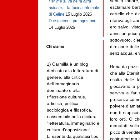
sentito l’odor
Per me si va ne la città
esclamare barb
dolente…
la fucina infernale
cartello che di
di Cèline
15 Luglio 2026
riferiva agli a
Due racconti pre agostani
ero salvo, vis
14 Luglio 2026
amici un poco p
sottovuoto, c’
Chi siamo
direzione dell
senz’acqua, era
1) Carmilla è un blog
Roba da pazzi. 
dedicato alla letteratura di
che alla Eternit
genere, alla critica
risulta delle 
dell'immaginario
giocavano a p
dominante e alla
serviva a far 
riflessione culturale,
presenza come 
artistica, politica,
polvere d’amian
sociologica e filosofica,
non ti stupisci
riassumibile nella dicitura:
loro orti. O c
“letteratura, immaginario e
manufatti sulla
cultura d'opposizione”.
picco di vendit
E' esente da qualsiasi tipo
costruttori ma 