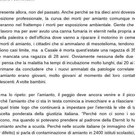
esente allora, non del passato. Anche perché se tra dieci anni dovess
osizione professionale, la curva dei morti per amianto comunque n
ranno nel frattempo i morti per esposizione ambientale. Gente che 
l lavoro ma per aver avuto una canna fumaria in eternit nella propria 
della palestra o dell’officina dove vanno a riparare il motorino in ce
 morti di amianto, i cittadini che si ammalano di mesotelioma, tendon
. Sono casi limite, ma a Casale è morta quest’estate una ragazza di 3
 è mancata una ragazza di 28 anni. Ovviamente nessuna delle due 
 si pensa che la malattia ha tempi di incubazione molto lunghi, dai 20 ai 
rimane da concludere che i nuovi ammalati da patologie correlate a
 amianto erano giovani, molto giovani al momento del loro contatt
escenti. A volte bambini.
 ma lo ripeto: per l’amianto, il peggio deve ancora venire e il pic
rché l’amianto che ci sta in testa comincia a invecchiare e a rilasciare 
quel triste logo che continuerà a impestare per l’eternità le vite di 
celta ponderata della giustizia italiana. “Perché non ci sono i so
 dicono, ma quando si potevano prendere al padrone della Eternit lo ha
mianto anche a scuola. Perché nelle scuole italiane (e immagino che 
 difetto) si parla di contaminazione di amianto in 2400 istituti scolastic