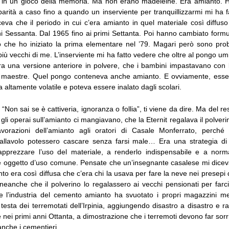
e, in un gioco della memoria. Ma non erano madeleine. Era amianto. 
arità a caso fino a quando un inserviente per tranquillizzarmi mi ha f
ceva che il periodo in cui c’era amianto in quel materiale così diffuso
nni Sessanta. Dal 1965 fino ai primi Settanta. Poi hanno cambiato for
to che ho iniziato la prima elementare nel ’79. Magari però sono prob
iù vecchi di me. L’inserviente mi ha fatto vedere che oltre al pongo u
era una versione anteriore in polvere, che i bambini impastavano con l
e maestre. Quel pongo conteneva anche amianto. E ovviamente, esse
 altamente volatile e poteva essere inalato dagli scolari.
“Non sai se è cattiveria, ignoranza o follia”, ti viene da dire. Ma del re
 gli operai sull’amianto ci mangiavano, che la Eternit regalava il polveri
lavorazioni dell’amianto agli oratori di Casale Monferrato, perch
allavolo potessero cascare senza farsi male… Era una strategia di
apprezzare l’uso del materiale, a renderlo indispensabile e a norm
oggetto d’uso comune. Pensate che un’insegnante casalese mi diceva 
to era così diffusa che c’era chi la usava per fare la neve nei presepi d
 neanche che il polverino lo regalassero ai vecchi pensionati per farci 
he l’industria del cemento amianto ha svuotato i propri magazzini me
 testa dei terremotati dell’Irpinia, aggiungendo disastro a disastro e
e nei primi anni Ottanta, a dimostrazione che i terremoti devono far sorr
anche i cementieri.