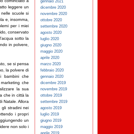
Ho cominciato a
gennaio 2021
atto leggere un
dicembre 2020
 nelle scuole si
novembre 2020
mula e, insomma,
ottobre 2020
lemi per i miei
settembre 2020
mido, conservato
agosto 2020
’acqua sotto la
luglio 2020
ndo in polvere,
giugno 2020
maggio 2020
aprile 2020
sto, se si pensa
marzo 2020
no, la polvere di
febbraio 2020
é i bambini che
gennaio 2020
 marketing che
dicembre 2019
alizzare la sua
novembre 2019
che in città la
ottobre 2019
i Natale. Allora
settembre 2019
gli stradini nei
agosto 2019
ttendo i propri
luglio 2019
 raggiungendo un
giugno 2019
idere non solo i
maggio 2019
aprile 2019