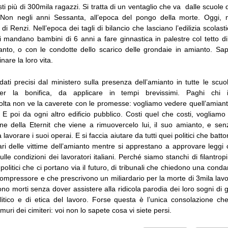
ti più di 300mila ragazzi. Si tratta di un ventaglio che va dalle scuole de
. Non negli anni Sessanta, all’epoca del pongo della morte. Oggi, n
di Renzi. Nell’epoca dei tagli di bilancio che lasciano l’edilizia scolasti
i mandano bambini di 6 anni a fare ginnastica in palestre col tetto d
anto, o con le condotte dello scarico delle grondaie in amianto. Sa
nare la loro vita.
ati precisi dal ministero sulla presenza dell’amianto in tutte le scuo
r la bonifica, da applicare in tempi brevissimi. Paghi chi 
volta non ve la caverete con le promesse: vogliamo vedere quell’amiant
. E poi da ogni altro edificio pubblico. Costi quel che costi, vogliamo
ne della Eternit che viene a rimuovercelo lui, il suo amianto, e se
lavorare i suoi operai. E si faccia aiutare da tutti quei politici che batt
iari delle vittime dell’amianto mentre si apprestano a approvare leggi 
ulle condizioni dei lavoratori italiani. Perché siamo stanchi di filantrop
 politici che ci portano via il futuro, di tribunali che chiedono una cond
ompressore e che prescrivono un miliardario per la morte di 3mila lavo
ono morti senza dover assistere alla ridicola parodia dei loro sogni di gi
itico e di etica del lavoro. Forse questa è l’unica consolazione ch
uri dei cimiteri: voi non lo sapete cosa vi siete persi.