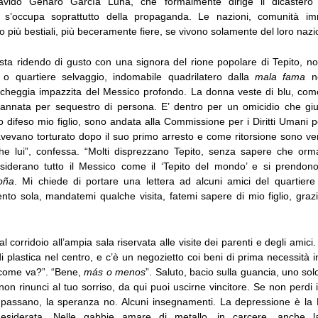
mpavido Genaro García Luna, che formalmente dirige il dicastero 
 s’occupa soprattutto della propaganda. Le nazioni, comunità im
 più bestiali, più beceramente fiere, se vivono solamente del loro nazi
 sta ridendo di gusto con una signora del rione popolare di Tepito, 
 o quartiere selvaggio, indomabile quadrilatero dalla
mala fama
ne
scheggia impazzita del Messico profondo. La donna veste di blu, co
annata per sequestro di persona. E’ dentro per un omicidio che gi
difeso mio figlio, sono andata alla Commissione per i Diritti Umani p
l’avevano torturato dopo il suo primo arresto e come ritorsione sono v
e lui”, confessa. “Molti disprezzano Tepito, senza sapere che orm
siderano tutto il Messico come il ‘Tepito del mondo’ e si prendono
oña
. Mi chiede di portare una lettera ad alcuni amici del quartiere
nto sola, mandatemi qualche visita, fatemi sapere di mio figlio, graz
l corridoio all’ampia sala riservata alle visite dei parenti e degli amici.
 di plastica nel centro, e c’è un negozietto coi beni di prima necessità 
 come va?”. “Bene,
más o menos
”. Saluto, bacio sulla guancia, uno so
non rinunci al tuo sorriso, da qui puoi uscirne vincitore. Se non perdi i
i passano, la speranza no. Alcuni insegnamenti. La depressione è la
siderata. Nelle gabbie amare di metallo, in carcere, anche l