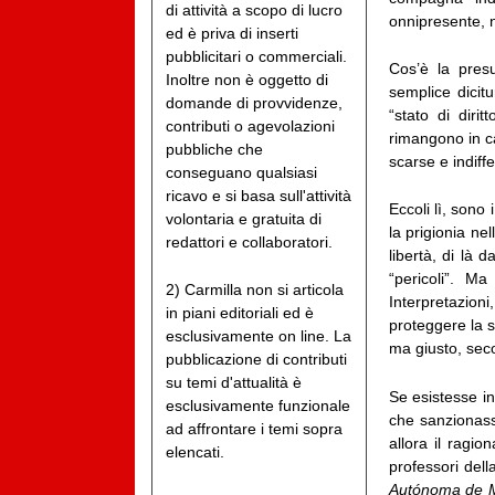
di attività a scopo di lucro
onnipresente, n
ed è priva di inserti
pubblicitari o commerciali.
Cos’è la pres
Inoltre non è oggetto di
semplice dicit
domande di provvidenze,
“stato di diri
contributi o agevolazioni
rimangono in ca
pubbliche che
scarse e indiff
conseguano qualsiasi
ricavo e si basa sull'attività
Eccoli lì, sono
volontaria e gratuita di
la prigionia ne
redattori e collaboratori.
libertà, di là 
“pericoli”. M
2) Carmilla non si articola
Interpretazion
in piani editoriali ed è
proteggere la s
esclusivamente on line. La
ma giusto, seco
pubblicazione di contributi
su temi d'attualità è
Se esistesse i
esclusivamente funzionale
che sanzionasse
ad affrontare i temi sopra
allora il ragi
elencati.
professori dell
Autónoma de 