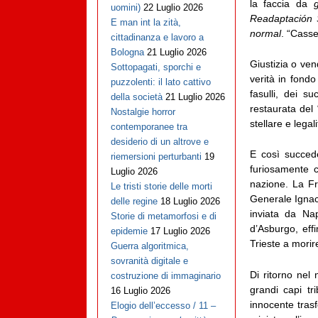
la faccia da
uomini)
22 Luglio 2026
Readaptación 
E man int la zità,
normal
. “Casse
cittadinanza e lavoro a
Bologna
21 Luglio 2026
Giustizia o ven
Sottopagati, sporchi e
verità in fondo
puzzolenti: il lato cattivo
fasulli, dei su
della società
21 Luglio 2026
restaurata del
Nostalgie horror
stellare e legali
contemporanee tra
desiderio di un altrove e
E così succede
riemersioni perturbanti
19
furiosamente c
Luglio 2026
nazione. La Fra
Le tristi storie delle morti
Generale Ignaci
delle regine
18 Luglio 2026
inviata da Na
Storie di metamorfosi e di
d’Asburgo, eff
epidemie
17 Luglio 2026
Trieste a morire
Guerra algoritmica,
sovranità digitale e
Di ritorno nel 
costruzione di immaginario
grandi capi tr
16 Luglio 2026
innocente trasf
Elogio dell’eccesso / 11 –