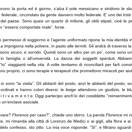
prono la porta ed è giorno, s’alza il sole messicano e stridono le sba
 federale, circondato da gente davvero molto federale. E’ uno dei tristi 
 del paese. Sono quasi un quarto di milione, gli oblii stipati, cioè le 
er “essersi comportate male”, forse.
o permesso di soggiorno e l’agente uniformato ripone la mia identità i
a imprigiona nella polvere, in pasto alle termiti. Gli andrà di traverso l
e sono sicuro, e sorrido. Quindi sono un altro per un po’, come sono un 
 in famiglia o all’università. La danza dei soggetti sperduti. Abbia
 “Io” viaggianti nella vita. A volte tentiamo di riconciliarli per farli co
no proprio, ci sono terapie e terapeuti che promettono miracoli per aiut
 sono “la visita”. Gli abitanti del posto, anzi le abitanti del posto, s
 ordinali e hanno colori diversi: le
beige
attendono un giudizio, le
bl
 i t i v a m e n t e. Oggi partecipo anch’io del cosiddetto “reinserimento
in un’enclave asociale.
rovare?
Florence
per caso?”, chiede uno sbirro. La parola
Florence
mi ri
, mi rimanda alla città di Lorenzo de Medici o ai gigli, alla flora e ai
lielo confesso, sto zitto. La mia voce risponde: “Sì”, e filtrano sguardi