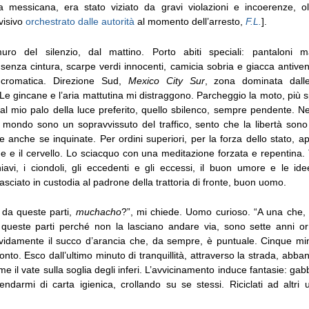
 messicana, era stato viziato da gravi violazioni e incoerenze, o
visivo
orchestrato dalle autorità
al momento dell’arresto,
F.L.
].
ro del silenzio, dal mattino. Porto abiti speciali: pantaloni ma
enza cintura, scarpe verdi innocenti, camicia sobria e giacca antivent
 cromatica. Direzione Sud,
Mexico City Sur
, zona dominata dall
Le gincane e l’aria mattutina mi distraggono. Parcheggio la moto, più 
 al mio palo della luce preferito, quello sbilenco, sempre pendente. Ne
 mondo sono un sopravvissuto del traffico, sento che la libertà sono 
e anche se inquinate. Per ordini superiori, per la forza dello stato, a
e e il cervello. Lo sciacquo con una meditazione forzata e repentina. Tut
hiavi, i ciondoli, gli eccedenti e gli eccessi, il buon umore e le id
asciato in custodia al padrone della trattoria di fronte, buon uomo.
ta da queste parti,
muchacho
?”, mi chiede. Uomo curioso. “A una che, 
queste parti perché non la lasciano andare via, sono sette anni or
vidamente il succo d’arancia che, da sempre, è puntuale. Cinque min
onto. Esco dall’ultimo minuto di tranquillità, attraverso la strada, ab
e il vate sulla soglia degli inferi. L’avvicinamento induce fantasie: gab
ndarmi di carta igienica, crollando su se stessi. Riciclati ad altri us