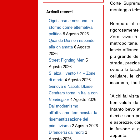
Corte Suprema
montaggio tele
Articoli recenti
Ogni cosa e nessuna: lo
Rompere il mu
stormo come alternativa
rigorosamente s
politica
8 Agosto 2026
Zero vivacità
Quando Dio non risponde
metropolitane. 
alla chiamata
6 Agosto
lascio affianco
2026
più grande del
Street Fighting Men
5
strada, prezios
Agosto 2026
svuoto le tasch
Si alza il vento / 4 – Zone
cellulare, le c
di morte
4 Agosto 2026
insomma, l’ho l
Genova è Napoli: Blaise
Cendrars torna in Italia con
“A chi fai visi
Bourlinguer
4 Agosto 2026
ben voluta da 
Dal modernismo
Intanto bevo a
all’attivismo femminista: la
dieci e sono pr
risemantizzazione del
e asprezze, com
primitivismo
2 Agosto 2026
in fusione e ge
Difendersi dai morti
1
appunto.
Agosto 2026