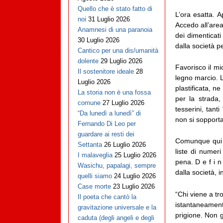
Quello che è stato fatto di
L’ora esatta. A
noi
31 Luglio 2026
Accedo all’area
Anamnesi di una paranoia
dei dimenticati
30 Luglio 2026
dalla società p
Cantico per una dis/umanità
dolente
29 Luglio 2026
Favorisco il mi
Il sostenitore ideale
28
legno marcio. L
Luglio 2026
plastificata, n
La storia non è una fossa
per la strada,
comune
27 Luglio 2026
tesserini, tanti
“Da lunedì a lunedì” di
non si sopporta
Fernando Di Leo per
guardare ai resti dei
Comunque qui io
Settanta
26 Luglio 2026
liste di numeri
I malaveglia
25 Luglio 2026
pena. D e f i n
Wasichu, papalagi, sempre
dalla società, 
quelli siamo
24 Luglio 2026
Case morte
23 Luglio 2026
“Chi viene a t
Il poeta che cantò la
istantaneamente
gravitazione universale e la
prigione. Non g
caduta (degli angeli e degli