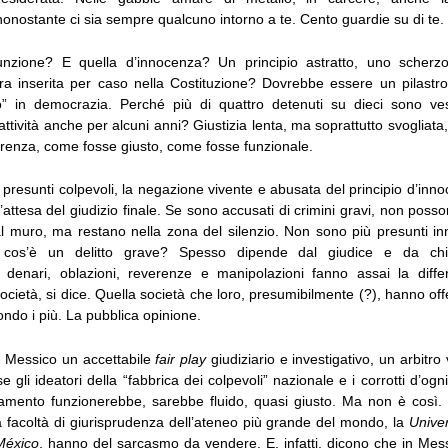
onostante ci sia sempre qualcuno intorno a te. Cento guardie su di te.
unzione? E quella d’innocenza? Un principio astratto, uno scherz
ura inserita per caso nella Costituzione? Dovrebbe essere un pilastro
tto” in democrazia. Perché più di quattro detenuti su dieci sono ves
ttività anche per alcuni anni? Giustizia lenta, ma soprattutto svogliata,
erenza, come fosse giusto, come fosse funzionale.
 i presunti colpevoli, la negazione vivente e abusata del principio d’inn
ll’attesa del giudizio finale. Se sono accusati di crimini gravi, non posso
dal muro, ma restano nella zona del silenzio. Non sono più presunti i
a cos’è un delitto grave? Spesso dipende dal giudice e da chi
i, denari, oblazioni, reverenze e manipolazioni fanno assai la diff
ocietà, si dice. Quella società che loro, presumibilmente (?), hanno offe
ndo i più. La pubblica opinione.
n Messico un accettabile
fair play
giudiziario e investigativo, un arbitro 
 gli ideatori della “fabbrica dei colpevoli” nazionale e i corrotti d’ogni 
onamento funzionerebbe, sarebbe fluido, quasi giusto. Ma non è così. G
a facoltà di giurisprudenza dell’ateneo più grande del mondo, la
Unive
México
, hanno del sarcasmo da vendere. E, infatti, dicono che in Mess