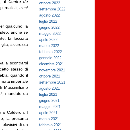
, il
Centro de
ottobre 2022
iornalisti,
c’est
settembre 2022
agosto 2022
luglio 2022
per qualcuno, la
giugno 2022
 video, anche se
maggio 2022
nte, la facciata
aprile 2022
glia, sicurezza
marzo 2022
febbraio 2022
gennaio 2022
va a scontrarsi
dicembre 2021
cetto stesso di
novembre 2021
uebla, quando il
ottobre 2021
armata imperiale
settembre 2021
i Massimiliano
agosto 2021
867, mandato da
luglio 2021
giugno 2021
maggio 2021
zy e Calderón. I
aprile 2021
me, la presunta
marzo 2021
televisivi di un
febbraio 2021