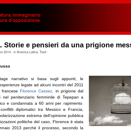
a. Storie e pensieri da una prigione me
zo 2014
· in
America Latina
,
Testi
·
russo
tage narrativo si basa sugli appunti, le
e esperienze legate ad alcuni incontri del 2011
a francese
Florence Cassez
, in prigione dal
 nel penitenziario femminile di Tepepan a
sico e condannata a 60 anni per rapimento.
onflitti diplomatici tra Messico e Francia,
polarizzazione estrema dell’opinione pubblica
izzazioni politiche del caso, Florence è stata
ennaio 2013 perché il processo, secondo la