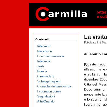
La visit
Contenuti
Pubblicato il
19 Mar
Interventi
Recensioni
di
Fabrizio Lo
Controinformazione
Interviste
[Questo repor
Testi
riflessioni e l
Poesia
e 2012 con l
Cinema & tv
dicembre 2005
Schegge taglienti
Città del Mes
Cronache del pre-bomba
Dopo anni di c
I suonatori Jones
nonostante la 
Segnalazioni
e le strumental
AltroQuando
liberata nel g