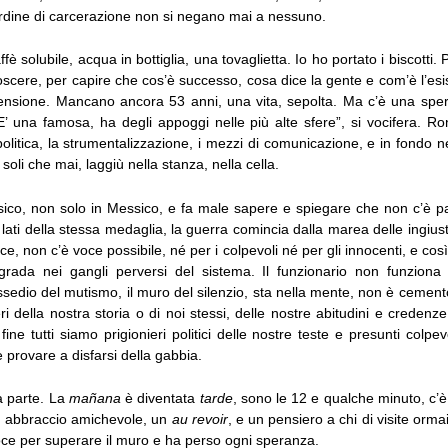
rdine di carcerazione non si negano mai a nessuno.
è solubile, acqua in bottiglia, una tovaglietta. Io ho portato i biscotti.
scere, per capire che cos’è successo, cosa dice la gente e com’è l’esi
ensione. Mancano ancora 53 anni, una vita, sepolta. Ma c’è una speranz
’ una famosa, ha degli appoggi nelle più alte sfere”, si vocifera. Ronz
politica, la strumentalizzazione, i mezzi di comunicazione, e in fondo ne
soli che mai, laggiù nella stanza, nella cella.
sico, non solo in Messico, e fa male sapere e spiegare che non c’è p
 lati della stessa medaglia, la guerra comincia dalla marea delle ingiust
ce, non c’è voce possibile, né per i colpevoli né per gli innocenti, e così 
igrada nei gangli perversi del sistema. Il funzionario non funzion
ssedio del mutismo, il muro del silenzio, sta nella mente, non è cement
ri della nostra storia o di noi stessi, delle nostre abitudini e credenze,
 fine tutti siamo prigionieri politici delle nostre teste e presunti colpe
 provare a disfarsi della gabbia.
a parte. La
mañana
è diventata
tarde
, sono le 12 e qualche minuto, c’è 
 abbraccio amichevole, un
au revoir
, e un pensiero a chi di visite orma
oce per superare il muro e ha perso ogni speranza.