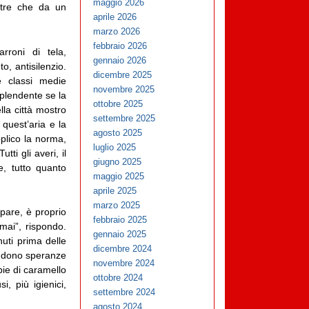
maggio 2026
ltre che da un
aprile 2026
marzo 2026
febbraio 2026
rroni di tela,
gennaio 2026
o, antisilenzio.
dicembre 2025
e classi medie
novembre 2025
splendente se la
ottobre 2025
lla città mostro
settembre 2025
quest’aria e la
agosto 2025
pplico la norma,
luglio 2025
ti gli averi, il
giugno 2025
ee, tutto quanto
maggio 2025
aprile 2025
marzo 2025
pare, è proprio
febbraio 2025
mai”, rispondo.
gennaio 2025
uti prima delle
dicembre 2024
bandono speranze
novembre 2024
bie di caramello
ottobre 2024
i, più igienici,
settembre 2024
agosto 2024