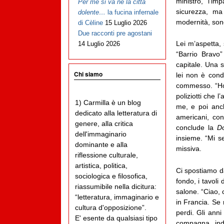
ministro, l’i
Per me si va ne la città
sicurezza, ma
dolente…
la fucina infernale
modernità, sono
di Cèline
15 Luglio 2026
Due racconti pre agostani
Lei m’aspetta,
14 Luglio 2026
“Barrio Bravo”
capitale. Una 
Chi siamo
lei non è cond
commesso. “Ho 
poliziotti che 
1) Carmilla è un blog
me, e poi anch
dedicato alla letteratura di
americani, con
genere, alla critica
conclude la
D
dell'immaginario
insieme. “Mi se
dominante e alla
missiva.
riflessione culturale,
artistica, politica,
Ci spostiamo da
sociologica e filosofica,
fondo, i tavoli
riassumibile nella dicitura:
salone. “Ciao,
“letteratura, immaginario e
in Francia. Se 
cultura d'opposizione”.
perdi. Gli ann
E' esente da qualsiasi tipo
compagna inde