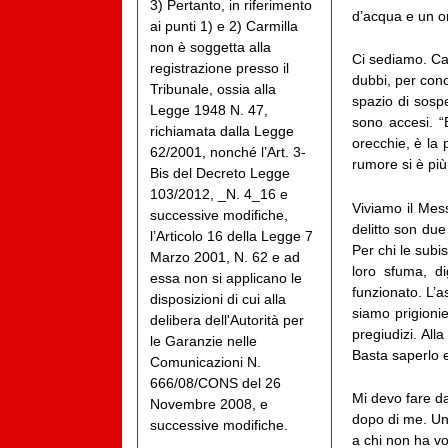
3) Pertanto, in riferimento
d’acqua e un o
ai punti 1) e 2) Carmilla
non è soggetta alla
Ci sediamo. Caff
registrazione presso il
dubbi, per cono
Tribunale, ossia alla
spazio di sosp
Legge 1948 N. 47,
sono accesi. “E
richiamata dalla Legge
orecchie, è la 
62/2001, nonché l’Art. 3-
rumore si è più 
Bis del Decreto Legge
103/2012, _N. 4_16 e
Viviamo il Mes
successive modifiche,
delitto son due
l’Articolo 16 della Legge 7
Per chi le subis
Marzo 2001, N. 62 e ad
loro sfuma, d
essa non si applicano le
funzionato. L’a
disposizioni di cui alla
siamo prigionie
delibera dell'Autorità per
pregiudizi. Alla
le Garanzie nelle
Basta saperlo e
Comunicazioni N.
666/08/CONS del 26
Mi devo fare d
Novembre 2008, e
dopo di me. Un
successive modifiche.
a chi non ha v