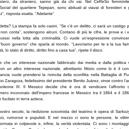
güero
, da straniero, sanno già da chi vai. Nel CeReSo femminile
Social
del quartiere Tepepan, sono abituati al viavai di forestieri e g
z”, risposta esatta. “Adelante”.
detta? La stampa fa solo casini. “Se c’è un delitto, ci sarà un castigo 
 non conta”, sostengono alcuni. Contano di più le cifre, le prove e i
ccessi nella lotta alla criminalità. Ci vuole un’espressione convince
 “buon governo” che sparla al mondo. “Lavoriamo per te e la tua fami
tà, lo stato di diritto, diritto fino a casa tua”, ripete il disco.
 che un interesse nazionale fabbricato dai media e dalla politica 
on un altro interesse nazionale, altrettanto fittizio come lo è il con
ncia vuole prendersi la rivincita della sconfitta nella Battaglia di P
o Zaragoza, fedelissimo del presidente Benito Juárez, vinse contro l’
poleone III. Il Messico decide che è ora di vendicare l’affronto d
imero incoronato dell’impero francese in Messico tra il 1864 e il 1
 fucilato in terra azteca.
nostro secolo, la riedizione sciovinista del teatrino è opera di Sarko
ibù, rumorosi e populisti. E nel mezzo ci sono le persone, le vitti
ormata in colpevole e, infine, la verità violentata. Ci sono i montaggi 