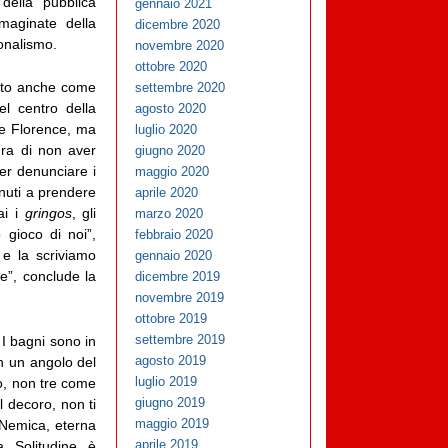
della pubblica
gennaio 2021
maginate della
dicembre 2020
onalismo.
novembre 2020
ottobre 2020
noto anche come
settembre 2020
l centro della
agosto 2020
me Florence, ma
luglio 2020
ura di non aver
giugno 2020
er denunciare i
maggio 2020
enuti a prendere
aprile 2020
ai i
gringos
, gli
marzo 2020
 gioco di noi”,
febbraio 2020
 e la scriviamo
gennaio 2020
ie”, conclude la
dicembre 2019
novembre 2019
ottobre 2019
settembre 2019
 I bagni sono in
agosto 2019
in un angolo del
luglio 2019
lo, non tre come
giugno 2019
l decoro, non ti
maggio 2019
 Nemica, eterna
aprile 2019
a Solitudine è