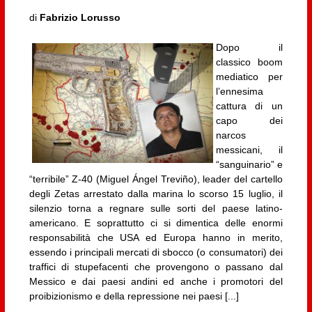
di
Fabrizio Lorusso
Dopo il
classico boom
mediatico per
l’ennesima
cattura di un
capo dei
narcos
messicani, il
“sanguinario” e
“terribile” Z-40 (Miguel Ángel Treviño), leader del cartello
degli Zetas arrestato dalla marina lo scorso 15 luglio, il
silenzio torna a regnare sulle sorti del paese latino-
americano. E soprattutto ci si dimentica delle enormi
responsabilità che USA ed Europa hanno in merito,
essendo i principali mercati di sbocco (o consumatori) dei
traffici di stupefacenti che provengono o passano dal
Messico e dai paesi andini ed anche i promotori del
proibizionismo e della repressione nei paesi [...]