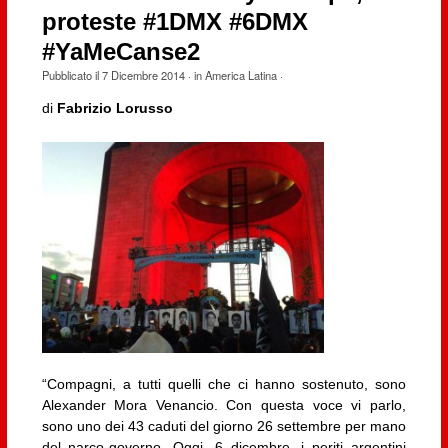
proteste #1DMX #6DMX
#YaMeCanse2
Pubblicato il
7 Dicembre 2014
· in
America Latina
·
di
Fabrizio Lorusso
“Compagni, a tutti quelli che ci hanno sostenuto, sono
Alexander Mora Venancio. Con questa voce vi parlo,
sono uno dei 43 caduti del giorno 26 settembre per mano
del narco-governo. Oggi, 6 dicembre, i periti argentini