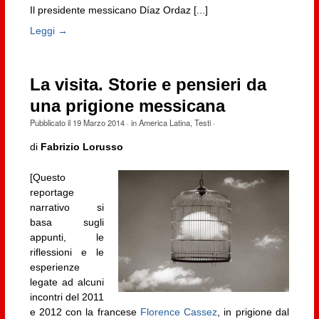
Il presidente messicano Díaz Ordaz [...]
Leggi →
La visita. Storie e pensieri da
una prigione messicana
Pubblicato il
19 Marzo 2014
· in
America Latina
,
Testi
·
di
Fabrizio Lorusso
[Questo
reportage
narrativo si
basa sugli
appunti, le
riflessioni e le
esperienze
legate ad alcuni
incontri del 2011
e 2012 con la francese
Florence Cassez
, in prigione dal