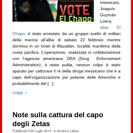
messicani,
Joaquín
Guzmán
Loera,
alias El
Chapo
, è stato arrestato da un gruppo scelto di militari
della marina all’alba di sabato 22 febbraio mentre
dormiva in un hotel di Mazatlán, località marittima della
costa pacifica. L’operazione, realizzata in collaborazione
con l’agenzia americana DEA (Drug Enforcement
Administration), è stata pulita, nessun colpo è stato
sparato per catturare il re della droga messicano che è a
capo dell’organizzazione più potente delle Americhe e
probabilmente del [...]
Leggi →
Note sulla cattura del capo
degli Zetas
Pubblicato il
24 Luglio 2013
· in
America Latina
·