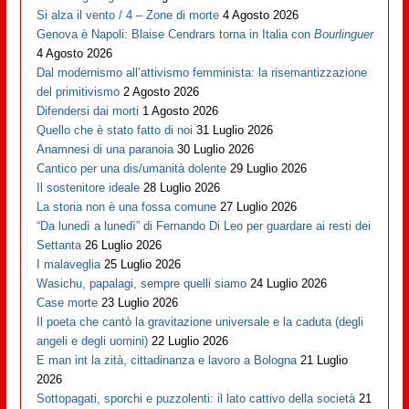
Si alza il vento / 4 – Zone di morte
4 Agosto 2026
Genova è Napoli: Blaise Cendrars torna in Italia con
Bourlinguer
4 Agosto 2026
Dal modernismo all’attivismo femminista: la risemantizzazione
del primitivismo
2 Agosto 2026
Difendersi dai morti
1 Agosto 2026
Quello che è stato fatto di noi
31 Luglio 2026
Anamnesi di una paranoia
30 Luglio 2026
Cantico per una dis/umanità dolente
29 Luglio 2026
Il sostenitore ideale
28 Luglio 2026
La storia non è una fossa comune
27 Luglio 2026
“Da lunedì a lunedì” di Fernando Di Leo per guardare ai resti dei
Settanta
26 Luglio 2026
I malaveglia
25 Luglio 2026
Wasichu, papalagi, sempre quelli siamo
24 Luglio 2026
Case morte
23 Luglio 2026
Il poeta che cantò la gravitazione universale e la caduta (degli
angeli e degli uomini)
22 Luglio 2026
E man int la zità, cittadinanza e lavoro a Bologna
21 Luglio
2026
Sottopagati, sporchi e puzzolenti: il lato cattivo della società
21