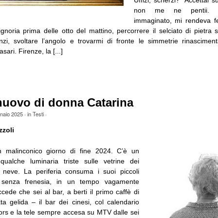
Uffizi, scherzi?” Accettai su
non me ne pentii. 
immaginato, mi rendeva fe
gnoria prima delle otto del mattino, percorrere il selciato di pietra 
zi, svoltare l’angolo e trovarmi di fronte le simmetrie rinascimental
sari. Firenze, la [...]
nuovo di donna Catarina
naio 2025
· in
Testi
·
zzoli
 malinconico giorno di fine 2024. C’è un
qualche luminaria triste sulle vetrine dei
 neve. La periferia consuma i suoi piccoli
izi senza frenesia, in un tempo vagamente
ede che sei al bar, a berti il primo caffè di
ta gelida – il bar dei cinesi, col calendario
s e la tele sempre accesa su MTV dalle sei