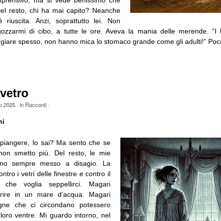
el resto, chi ha mai capito? Neanche
riuscita. Anzi, soprattutto lei. Non
ozzarmi di cibo, a tutte le ore. Aveva la mania delle merende. “I
giare spesso, non hanno mica lo stomaco grande come gli adulti!” Poco 
 vetro
o 2025
· in
Racconti
·
ni
i piangere, lo sai? Ma sento che se
non smetto più. Del resto, le mie
anno sempre messo a disagio. La
ntro i vetri delle finestre e contro il
 che voglia seppellirci. Magari
rire in un mare d’acqua. Magari
gne che ci circondano potessero
 loro ventre. Mi guardo intorno, nel