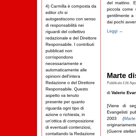
del mattino. 
4) Carmilla è composta da
piccola come u
editor chi si
gentilmente a 
autogestiscono con senso
dai pochi avvent
di responsabilità nei
Leggi →
riguardi del collettivo
redazionale e del Direttore
Responsabile. I contributi
pubblicati non
corrispondono
necessariamente e
automaticamente alle
Marte di
opinioni dell'intera
Pubblicato il
26 Ago
Redazione o del Direttore
Responsabile. Questo
di
Valerio Evan
aspetto va tenuto
presente per quanto
[Viene di seg
riguarda ogni tipo di
Evangelisti pu
azione o richiesta, in
2003
(
Mart
un'ottica di composizione
originariamen
di eventuali contenziosi,
(
Guerre stellar
contattando la Redazione