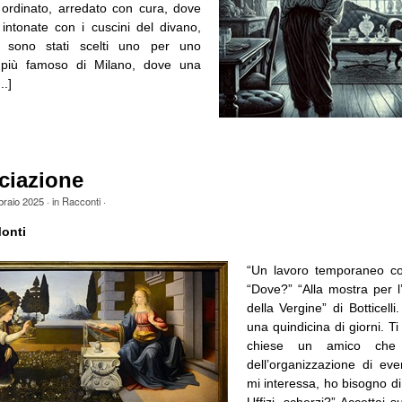
ordinato, arredato con cura, dove
intonate con i cuscini del divano,
i sono stati scelti uno per uno
io più famoso di Milano, dove una
..]
ciazione
braio 2025
· in
Racconti
·
onti
“Un lavoro temporaneo co
“Dove?” “Alla mostra per l
della Vergine” di Botticelli.
una quindicina di giorni. Ti
chiese un amico che
dell’organizzazione di eve
mi interessa, ho bisogno di 