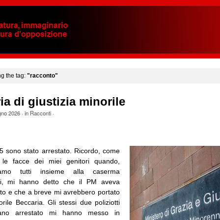
ng the tag:
"racconto"
ia di giustizia minorile
gno 2026
· in
Racconti
·
25 sono stato arrestato. Ricordo, come
, le facce dei miei genitori quando,
amo tutti insieme alla caserma
lli, mi hanno detto che il PM aveva
sto e che a breve mi avrebbero portato
rile Beccaria. Gli stessi due poliziotti
ano arrestato mi hanno messo in