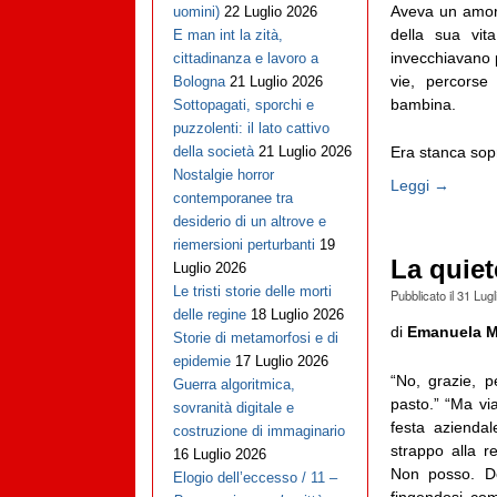
Aveva un amore 
uomini)
22 Luglio 2026
della sua vit
E man int la zità,
invecchiavano 
cittadinanza e lavoro a
vie, percorse
Bologna
21 Luglio 2026
bambina.
Sottopagati, sporchi e
puzzolenti: il lato cattivo
Era stanca sopr
della società
21 Luglio 2026
Nostalgie horror
Leggi →
contemporanee tra
desiderio di un altrove e
riemersioni perturbanti
19
La quiet
Luglio 2026
Le tristi storie delle morti
Pubblicato il
31 Lugl
delle regine
18 Luglio 2026
di
Emanuela M
Storie di metamorfosi e di
epidemie
17 Luglio 2026
“No, grazie, 
Guerra algoritmica,
pasto.” “Ma vi
sovranità digitale e
festa aziendal
costruzione di immaginario
strappo alla re
16 Luglio 2026
Non posso. Do
Elogio dell’eccesso / 11 –
fingendosi co