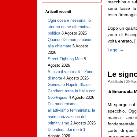
macchina e sul
seria fosse l
Articoli recenti
testa l’immagi
Ogni cosa e nessuna: lo
stormo come alternativa
Dopo un quarto 
politica
8 Agosto 2026
zona di Bisceg
Quando Dio non risponde
volta entrato, [..
alla chiamata
6 Agosto
Leggi →
2026
Street Fighting Men
5
Agosto 2026
Si alza il vento / 4 – Zone
Le sign
di morte
4 Agosto 2026
Pubblicato il
20 Mar
Genova è Napoli: Blaise
Cendrars torna in Italia con
di
Emanuela M
Bourlinguer
4 Agosto 2026
Dal modernismo
Mi sporgo sul 
all’attivismo femminista: la
specchio. Oggi
risemantizzazione del
manca anco
primitivismo
2 Agosto 2026
fondamentale,
Difendersi dai morti
1
corte, di quel 
Agosto 2026
uno stagno nell