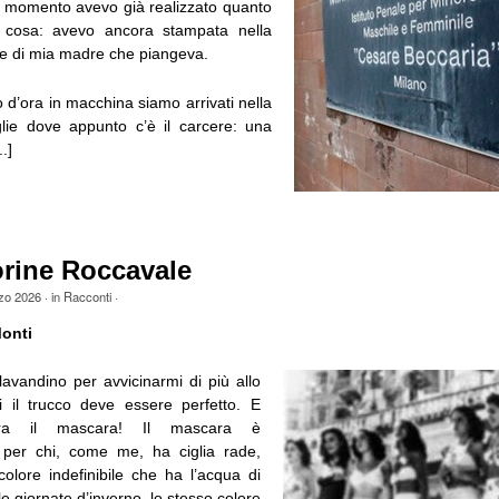
 momento avevo già realizzato quanto
a cosa: avevo ancora stampata nella
ne di mia madre che piangeva.
d’ora in macchina siamo arrivati nella
lie dove appunto c’è il carcere: una
.]
orine Roccavale
zo 2026
· in
Racconti
·
onti
lavandino per avvicinarmi di più allo
 il trucco deve essere perfetto. E
ra il mascara! Il mascara è
 per chi, come me, ha ciglia rade,
colore indefinibile che ha l’acqua di
e giornate d’inverno, lo stesso colore