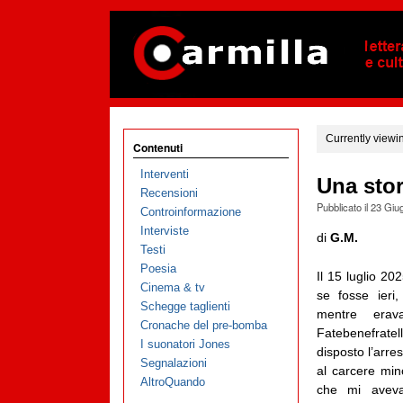
Currently viewi
Contenuti
Interventi
Una stor
Recensioni
Pubblicato il
23 Giu
Controinformazione
Interviste
di
G.M.
Testi
Poesia
Il 15 luglio 20
Cinema & tv
se fosse ieri
Schegge taglienti
mentre erav
Cronache del pre-bomba
Fatebenefrate
I suonatori Jones
disposto l’arre
Segnalazioni
al carcere mino
AltroQuando
che mi avev