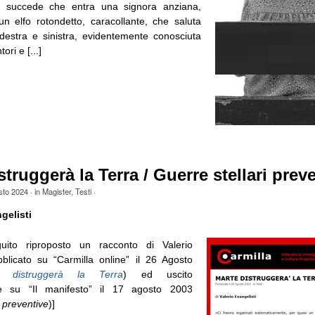
E succede che entra una signora anziana,
n elfo rotondetto, caracollante, che saluta
destra e sinistra, evidentemente conosciuta
ori e [...]
struggerà la Terra / Guerre stellari prev
sto 2024
· in
Magister
,
Testi
·
gelisti
uito riproposto un racconto di Valerio
bblicato su “Carmilla online” il 26 Agosto
e distruggerà la Terra
) ed uscito
te su “Il manifesto” il 17 agosto 2003
i preventive
)]