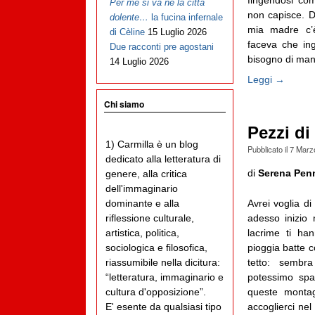
Per me si va ne la città
non capisce. D
dolente…
la fucina infernale
mia madre c’è 
di Cèline
15 Luglio 2026
faceva che ing
Due racconti pre agostani
bisogno di man
14 Luglio 2026
Leggi →
Chi siamo
Pezzi di
1) Carmilla è un blog
Pubblicato il
7 Marz
dedicato alla letteratura di
di
Serena Pen
genere, alla critica
dell'immaginario
Avrei voglia d
dominante e alla
adesso inizio 
riflessione culturale,
lacrime ti h
artistica, politica,
pioggia batte co
sociologica e filosofica,
tetto: sembra
riassumibile nella dicitura:
potessimo spa
“letteratura, immaginario e
queste monta
cultura d'opposizione”.
accoglierci nel
E' esente da qualsiasi tipo