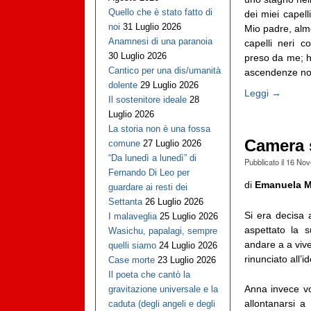
Quello che è stato fatto di
dei miei capell
noi
31 Luglio 2026
Mio padre, alm
Anamnesi di una paranoia
capelli neri 
30 Luglio 2026
preso da me; ha
Cantico per una dis/umanità
ascendenze nor
dolente
29 Luglio 2026
Leggi →
Il sostenitore ideale
28
Luglio 2026
La storia non è una fossa
Camera 
comune
27 Luglio 2026
“Da lunedì a lunedì” di
Pubblicato il
16 Nov
Fernando Di Leo per
di
Emanuela M
guardare ai resti dei
Settanta
26 Luglio 2026
Si era decisa 
I malaveglia
25 Luglio 2026
aspettato la 
Wasichu, papalagi, sempre
andare a a viv
quelli siamo
24 Luglio 2026
rinunciato all’i
Case morte
23 Luglio 2026
Il poeta che cantò la
Anna invece v
gravitazione universale e la
allontanarsi a
caduta (degli angeli e degli