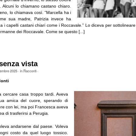
i. Alcuni lo chiamano castano chiaro.
eno, lo chiamava così. “Marcella ha i
come sua madre, Patrizia invece ha
 i capelli castani chiari come i Roccavale.” Lo diceva per sottolinear
manne dei Roccavale. Come se questo [...]
senza vista
embre 2025
· in
Racconti
·
onti
a cercare casa troppo tardi. Aveva
sua amica del cuore, sperando di
ere con lei, ma poi Francesca aveva
dea di trasferirsi a Perugia.
oleva andarsene dal paese. Voleva
 ogni costo da quel luogo tossico.