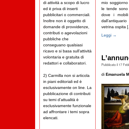
mio soggiorno 
di attività a scopo di lucro
le tende sono 
ed è priva di inserti
dove i mobil
pubblicitari o commerciali.
dall’antiquar
Inoltre non è oggetto di
vetrina ospita [.
domande di provvidenze,
contributi o agevolazioni
Leggi →
pubbliche che
conseguano qualsiasi
ricavo e si basa sull'attività
L’annun
volontaria e gratuita di
redattori e collaboratori.
Pubblicato il
17 Feb
di
Emanuela M
2) Carmilla non si articola
in piani editoriali ed è
esclusivamente on line. La
pubblicazione di contributi
su temi d'attualità è
esclusivamente funzionale
ad affrontare i temi sopra
elencati.