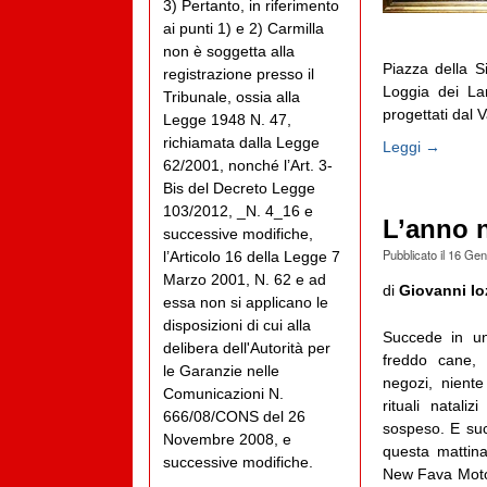
3) Pertanto, in riferimento
ai punti 1) e 2) Carmilla
non è soggetta alla
Piazza della Si
registrazione presso il
Loggia dei Lan
Tribunale, ossia alla
progettati dal Va
Legge 1948 N. 47,
richiamata dalla Legge
Leggi →
62/2001, nonché l’Art. 3-
Bis del Decreto Legge
103/2012, _N. 4_16 e
L’anno 
successive modifiche,
Pubblicato il
16 Gen
l’Articolo 16 della Legge 7
Marzo 2001, N. 62 e ad
di
Giovanni Io
essa non si applicano le
disposizioni di cui alla
Succede in un
delibera dell'Autorità per
freddo cane, 
le Garanzie nelle
negozi, niente
Comunicazioni N.
rituali natal
666/08/CONS del 26
sospeso. E succ
Novembre 2008, e
questa mattina
successive modifiche.
New Fava Motor