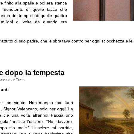
finito alla spalle e poi era stanca
a monotona, di quelle facce che
prima del tempo e di quelle quattro
 milioni di volte da quando era
attutto di suo padre, che le sbraitava contro per ogni sciocchezza e le [
e dopo la tempesta
io 2025
· in
Testi
·
onti
per me niente. Non mangio mai fuori
a, Signor Valenzano, solo per oggi! La
e c’è una volta all’anno! Faccia uno
gola!” insiste l’usciere. “No, davvero.
po sto male.” L’usciere mi sorride,
mprensivo, ma si vede benissimo che