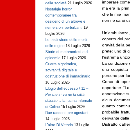
imparare come 
della società
21 Luglio 2026
ma era la prim
Nostalgie horror
che le mie man
contemporanee tra
non ne sarei us
desiderio di un altrove e
riemersioni perturbanti
19
Un’ambulanza, 
Luglio 2026
coperto del pr
Le tristi storie delle morti
gravità della p
delle regine
18 Luglio 2026
prete: uno di 
Storie di metamorfosi e di
l’estrema unzi
epidemie
17 Luglio 2026
La condizione d
Guerra algoritmica,
una coppietta
sovranità digitale e
persone per far
costruzione di immaginario
Cerco di oper
16 Luglio 2026
opportune: “La
Elogio dell’eccesso / 11 –
annotazione sul
Per me si va ne la città
alcun documen
dolente…
la fucina infernale
quanto continu
di Cèline
15 Luglio 2026
probabile frat
Due racconti pre agostani
derivante dalle
14 Luglio 2026
Distratto dall
L’altro Di Vittorio
13 Luglio