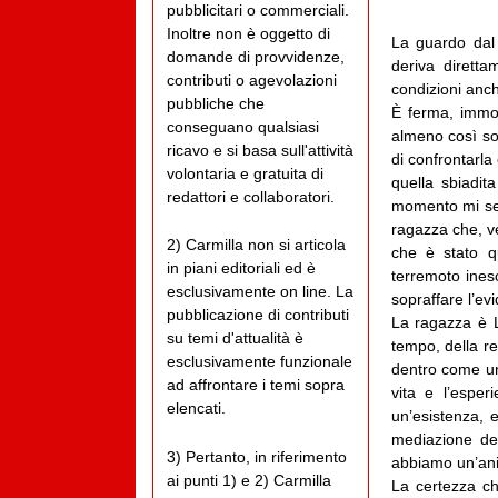
pubblicitari o commerciali.
Inoltre non è oggetto di
La guardo dal 
domande di provvidenze,
deriva dirett
contributi o agevolazioni
condizioni anch
pubbliche che
È ferma, immob
conseguano qualsiasi
almeno così so
ricavo e si basa sull'attività
di confrontarla
volontaria e gratuita di
quella sbiadit
redattori e collaboratori.
momento mi sen
ragazza che, v
2) Carmilla non si articola
che è stato q
in piani editoriali ed è
terremoto ineso
esclusivamente on line. La
sopraffare l’ev
pubblicazione di contributi
La ragazza è L
su temi d'attualità è
tempo, della re
esclusivamente funzionale
dentro come un
ad affrontare i temi sopra
vita e l’esper
elencati.
un’esistenza, e
mediazione del
3) Pertanto, in riferimento
abbiamo un’ani
ai punti 1) e 2) Carmilla
La certezza ch