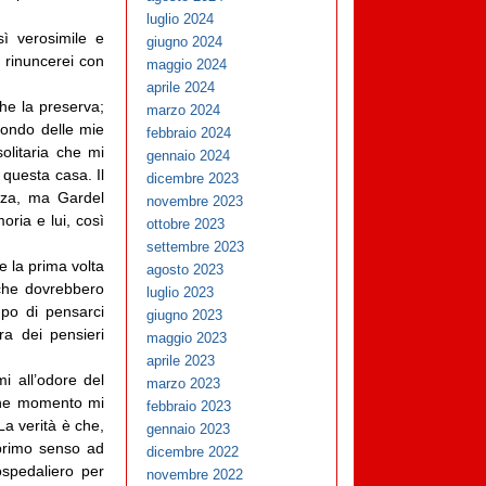
luglio 2024
ì verosimile e
giugno 2024
i rinuncerei con
maggio 2024
aprile 2024
che la preserva;
marzo 2024
fondo delle mie
febbraio 2024
olitaria che mi
gennaio 2024
questa casa. Il
dicembre 2023
nza, ma Gardel
novembre 2023
oria e lui, così
ottobre 2023
settembre 2023
e la prima volta
agosto 2023
 che dovrebbero
luglio 2023
po di pensarci
giugno 2023
ra dei pensieri
maggio 2023
aprile 2023
i all’odore del
marzo 2023
lche momento mi
febbraio 2023
La verità è che,
gennaio 2023
 primo senso ad
dicembre 2022
spedaliero per
novembre 2022