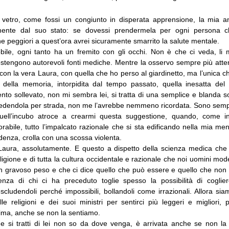
vetro, come fossi un congiunto in disperata apprensione, la mia a
amente dal suo stato: se dovessi prendermela per ogni persona c
e peggiori a quest’ora avrei sicuramente smarrito la salute mentale.
ile, ogni tanto ha un fremito con gli occhi. Non è che ci veda, li
stengono autorevoli fonti mediche. Mentre la osservo sempre più att
 con la vera Laura, con quella che ho perso al giardinetto, ma l’unica c
a della memoria, intorpidita dal tempo passato, quella inesatta de
to sollevato, non mi sembra lei, si tratta di una semplice e blanda s
edendola per strada, non me l’avrebbe nemmeno ricordata. Sono semp
uell’incubo atroce a crearmi questa suggestione, quando, come 
rabile, tutto l’impalcato razionale che si sta edificando nella mia me
idenza, crolla con una scossa violenta.
aura, assolutamente. E questo a dispetto della scienza medica che
ligione e di tutta la cultura occidentale e razionale che noi uomini mod
 gravoso peso e che ci dice quello che può essere e quello che non
ienza di chi ci ha preceduto toglie spesso la possibilità di coglier
scludendoli perché impossibili, bollandoli come irrazionali. Allora siam
le religioni e dei suoi ministri per sentirci più leggeri e migliori,
ma, anche se non la sentiamo.
e si tratti di lei non so da dove venga, è arrivata anche se non l