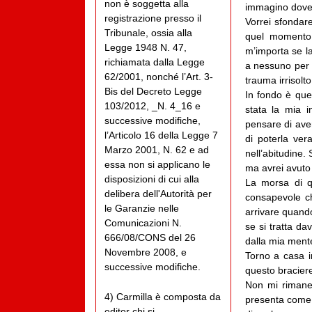
non è soggetta alla
immagino dove 
registrazione presso il
Vorrei sfondare
Tribunale, ossia alla
quel momento 
Legge 1948 N. 47,
m’importa se l
richiamata dalla Legge
a nessuno per n
62/2001, nonché l’Art. 3-
trauma irrisolto
Bis del Decreto Legge
In fondo è ques
103/2012, _N. 4_16 e
stata la mia i
successive modifiche,
pensare di ave
l’Articolo 16 della Legge 7
di poterla ver
Marzo 2001, N. 62 e ad
nell’abitudine.
essa non si applicano le
ma avrei avuto 
disposizioni di cui alla
La morsa di q
delibera dell'Autorità per
consapevole c
le Garanzie nelle
arrivare quando
Comunicazioni N.
se si tratta d
666/08/CONS del 26
dalla mia mente
Novembre 2008, e
Torno a casa i
successive modifiche.
questo bracier
Non mi rimane
4) Carmilla è composta da
presenta come 
editor chi si