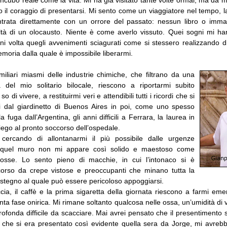
 il coraggio di presentarsi. Mi sento come un viaggiatore nel tempo, l
trata direttamente con un orrore del passato: nessun libro o imma
ltà di un olocausto. Niente è come averlo vissuto. Quei sogni mi ha
gni volta quegli avvenimenti sciagurati come si stessero realizzando d
emoria dalla quale è impossibile liberarmi.
liari miasmi delle industrie chimiche, che filtrano da una
a del mio solitario bilocale, riescono a riportarmi subito
so di vivere, a restituirmi veri e attendibili tutti i ricordi che si
ati dal giardinetto di Buenos Aires in poi, come uno spesso
a fuga dall’Argentina, gli anni difficili a Ferrara, la laurea in
iego al pronto soccorso dell’ospedale.
 cercando di allontanarmi il più possibile dalle urgenze
o, quel muro non mi appare così solido e maestoso come
osse. Lo sento pieno di macchie, in cui l’intonaco si è
corso da crepe vistose e preoccupanti che minano tutta la
ostegno al quale può essere pericoloso appoggiarsi.
cia, il caffè e la prima sigaretta della giornata riescono a farmi em
lenta fase onirica. Mi rimane soltanto qualcosa nelle ossa, un’umidità di v
fonda difficile da scacciare. Mai avrei pensato che il presentimento s
, che si era presentato così evidente quella sera da Jorge, mi avreb