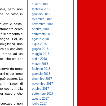
marzo 2019
nsia, però, non
febbraio 2019
he ho visto in
gennaio 2019
dicembre 2018
 muove e basta,
novembre 2018
entamente cerco
ottobre 2018
he si presenta è
settembre 2018
l sogno. Per un
agosto 2018
omiglianza, una
luglio 2018
re più convinto
giugno 2018
in preda ad un
maggio 2018
nte, che sta per
aprile 2018
marzo 2018
 servo da tanto
febbraio 2018
erni ci portiamo
gennaio 2018
 può essere. La
dicembre 2017
e i miracoli di
novembre 2017
o costretti alla
ottobre 2017
 per sapere che
settembre 2017
agosto 2017
a cercavo e non
luglio 2017