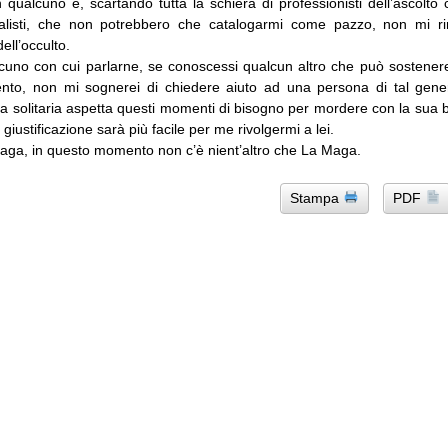
 qualcuno e, scartando tutta la schiera di professionisti dell’ascolto 
nalisti, che non potrebbero che catalogarmi come pazzo, non mi 
ell’occulto.
cuno con cui parlarne, se conoscessi qualcun altro che può sostener
nto, non mi sognerei di chiedere aiuto ad una persona di tal gen
ta solitaria aspetta questi momenti di bisogno per mordere con la sua 
giustificazione sarà più facile per me rivolgermi a lei.
ga, in questo momento non c’è nient’altro che La Maga.
Stampa
PDF