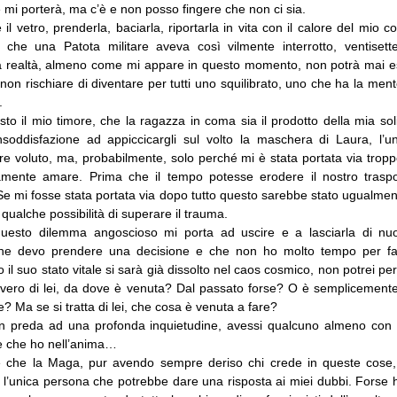
mi porterà, ma c’è e non posso fingere che non ci sia.
 il vetro, prenderla, baciarla, riportarla in vita con il calore del mio c
che una Patota militare aveva così vilmente interrotto, ventisett
a realtà, almeno come mi appare in questo momento, non potrà mai e
on rischiare di diventare per tutti uno squilibrato, uno che ha la me
.
to il mio timore, che la ragazza in coma sia il prodotto della mia sol
nsoddisfazione ad appiccicargli sul volto la maschera di Laura, l’
re voluto, ma, probabilmente, solo perché mi è stata portata via tropp
amente amare. Prima che il tempo potesse erodere il nostro traspo
 Se mi fosse stata portata via dopo tutto questo sarebbe stato ugualm
qualche possibilità di superare il trauma.
uesto dilemma angoscioso mi porta ad uscire e a lasciarla di nu
he devo prendere una decisione e che non ho molto tempo per fa
 il suo stato vitale si sarà già dissolto nel caos cosmico, non potrei 
avvero di lei, da dove è venuta? Dal passato forse? O è semplicemente
? Ma se si tratta di lei, che cosa è venuta a fare?
n preda ad una profonda inquietudine, avessi qualcuno almeno con 
e che ho nell’anima…
 che la Maga, pur avendo sempre deriso chi crede in queste cose,
l’unica persona che potrebbe dare una risposta ai miei dubbi. Forse 