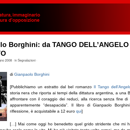
lo Borghini: da TANGO DELL’ANGELO
TO
gno 2008
· in
Segnalazioni
·
di
Gianpaolo Borghini
[Pubblichiamo un estratto dal bel romanzo
Il Tango dell’Ange
storia nera che riporta ai tempi della dittatura argentina, a una
affrontare con il coraggio dei reduci, alla ricerca senza fine di 
apparentemente “desapacida”. Il libro di Gianpaolo Borghin
riflessione, è acquistabile a 12 euro
qui
]
[…] Mai come oggi ho benedetto quel grido stridente che mi h
incubo reale come la vita. Mi ha già visitato tante volte ormai, ma da