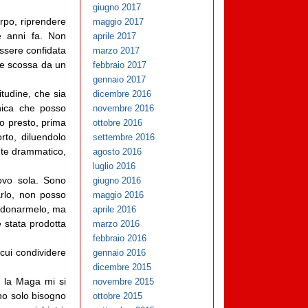
giugno 2017
orpo, riprendere
maggio 2017
e anni fa. Non
aprile 2017
ssere confidata
marzo 2017
nte scossa da un
febbraio 2017
gennaio 2017
itudine, che sia
dicembre 2016
unica che posso
novembre 2016
o presto, prima
ottobre 2016
rto, diluendolo
settembre 2016
ente drammatico,
agosto 2016
luglio 2016
ovo sola. Sono
giugno 2016
rlo, non posso
maggio 2016
perdonarmelo, ma
aprile 2016
 stata prodotta
marzo 2016
febbraio 2016
cui condividere
gennaio 2016
dicembre 2015
 la Maga mi si
novembre 2015
ho solo bisogno
ottobre 2015