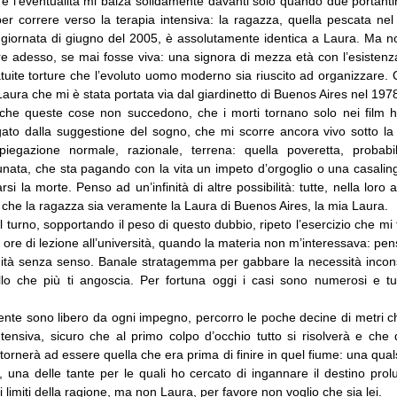
 e l’eventualità mi balza solidamente davanti solo quando due portanti
per correre verso la terapia intensiva: la ragazza, quella pescata ne
 giornata di giugno del 2005, è assolutamente identica a Laura. Ma n
e adesso, se mai fosse viva: una signora di mezza età con l’esistenza
atuite torture che l’evoluto uomo moderno sia riuscito ad organizzare
 Laura che mi è stata portata via dal giardinetto di Buenos Aires nel 197
he queste cose non succedono, che i morti tornano solo nei film h
ato dalla suggestione del sogno, che mi scorre ancora vivo sotto la 
piegazione normale, razionale, terrena: quella poveretta, probab
tunata, che sta pagando con la vita un impeto d’orgoglio o una casalin
rsi la morte. Penso ad un’infinità di altre possibilità: tutte, nella loro 
a che la ragazza sia veramente la Laura di Buenos Aires, la mia Laura.
l turno, sopportando il peso di questo dubbio, ripeto l’esercizio che m
ore di lezione all’università, quando la materia non m’interessava: pe
enità senza senso. Banale stratagemma per gabbare la necessità incon
o che più ti angoscia. Per fortuna oggi i casi sono numerosi e tutt
nte sono libero da ogni impegno, percorro le poche decine di metri 
ntensiva, sicuro che al primo colpo d’occhio tutto si risolverà e che
ornerà ad essere quella che era prima di finire in quel fiume: una quals
, una delle tante per le quali ho cercato di ingannare il destino prol
i limiti della ragione, ma non Laura, per favore non voglio che sia lei.