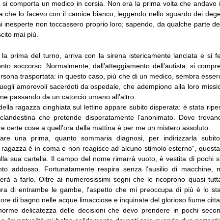
si comporta un medico in corsia. Non era la prima volta che andavo 
a che lo facevo con il camice bianco, leggendo nello sguardo dei dege
i inesperte non toccassero proprio loro; sapendo, da qualche parte de
cito mai più.
la prima del turno, arriva con la sirena istericamente lanciata e si f
onto soccorso. Normalmente, dall’atteggiamento dell’autista, si compre
ersona trasportata: in questo caso, più che di un medico, sembra esser
quegli amorevoli sacerdoti da ospedale, che adempiono alla loro miss
one passando da un catorcio umano all’altro.
ella ragazza cinghiata sul lettino appare subito disperata: è stata rip
 clandestina che pretende disperatamente l’anonimato. Dove trovano
e certe cose a quell’ora della mattina è per me un mistero assoluto.
are una prima, quanto sommaria diagnosi, per indirizzarla subito
 ragazza è in coma e non reagisce ad alcuno stimolo esterno”, questa
la sua cartella. Il campo del nome rimarrà vuoto, è vestita di pochi 
to addosso. Fortunatamente respira senza l’ausilio di macchine,
erà a farlo. Oltre ai numerosissimi segni che le ricoprono quasi tutta
tura di entrambe le gambe, l’aspetto che mi preoccupa di più è lo sta
 ore di bagno nelle acque limacciose e inquinate del glorioso fiume citta
’enorme delicatezza delle decisioni che devo prendere in pochi sec