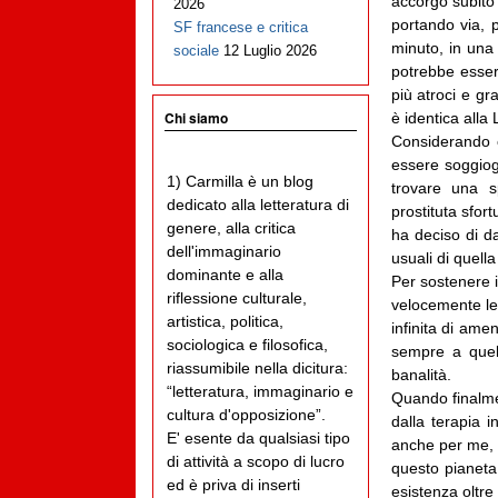
accorgo subito
2026
portando via, 
SF francese e critica
minuto, in una
sociale
12 Luglio 2026
potrebbe esser
più atroci e gr
Chi siamo
è identica alla
Considerando c
essere soggiog
1) Carmilla è un blog
trovare una s
dedicato alla letteratura di
prostituta sfor
genere, alla critica
ha deciso di da
dell'immaginario
usuali di quell
dominante e alla
Per sostenere i
riflessione culturale,
velocemente le 
artistica, politica,
infinita di am
sociologica e filosofica,
sempre a quell
riassumibile nella dicitura:
banalità.
“letteratura, immaginario e
Quando finalme
cultura d'opposizione”.
dalla terapia i
E' esente da qualsiasi tipo
anche per me, t
di attività a scopo di lucro
questo pianeta
ed è priva di inserti
esistenza oltre 