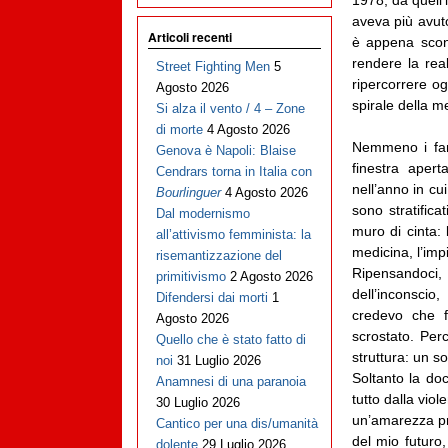
aveva più avuto
Articoli recenti
è appena scon
rendere la rea
Street Fighting Men
5
ripercorrere o
Agosto 2026
spirale della m
Si alza il vento / 4 – Zone
di morte
4 Agosto 2026
Nemmeno i fami
Genova è Napoli: Blaise
finestra apert
Cendrars torna in Italia con
nell’anno in cui 
Bourlinguer
4 Agosto 2026
sono stratific
Dal modernismo
muro di cinta: l
all’attivismo femminista: la
medicina, l’imp
risemantizzazione del
Ripensandoci,
primitivismo
2 Agosto 2026
dell’inconsci
Difendersi dai morti
1
credevo che f
Agosto 2026
scrostato. Per
Quello che è stato fatto di
struttura: un s
noi
31 Luglio 2026
Soltanto la doc
Anamnesi di una paranoia
tutto dalla vio
30 Luglio 2026
un’amarezza pro
Cantico per una dis/umanità
del mio futuro
dolente
29 Luglio 2026