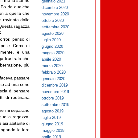
ni me la stanno
gennaio 2021
l Po da qualche
dicembre 2020
on a quella che
novembre 2020
 rovinata dalle
ottobre 2020
. Questa ragazza
settembre 2020
8.
agosto 2020
orror, penso di
luglio 2020
pelle. Cerco di
giugno 2020
ilmente, è una
maggio 2020
ga frustrata che
aprile 2020
aberrazione, più
marzo 2020
febbraio 2020
i faceva passare
gennaio 2020
nso ad una serie
dicembre 2019
scia di pensare
novembre 2019
i di routinaria
ottobre 2019
settembre 2019
che mi separano
agosto 2019
 quella ragazza,
luglio 2019
iasi abitante di
giugno 2019
ungando la loro
maggio 2019
aprile 2019