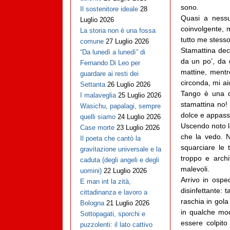
sono.
Il sostenitore ideale
28
Quasi a nessu
Luglio 2026
coinvolgente, m
La storia non è una fossa
tutto me stesso
comune
27 Luglio 2026
Stamattina deci
“Da lunedì a lunedì” di
da un po’, da 
Fernando Di Leo per
mattine, mentr
guardare ai resti dei
circonda, mi a
Settanta
26 Luglio 2026
Tango è una d
I malaveglia
25 Luglio 2026
stamattina no! 
Wasichu, papalagi, sempre
dolce e appassi
quelli siamo
24 Luglio 2026
Uscendo noto la
Case morte
23 Luglio 2026
che la vedo. N
Il poeta che cantò la
squarciare le
gravitazione universale e la
troppo e archi
caduta (degli angeli e degli
malevoli.
uomini)
22 Luglio 2026
Arrivo in ospe
E man int la zità,
disinfettante:
cittadinanza e lavoro a
raschia in gola
Bologna
21 Luglio 2026
in qualche mod
Sottopagati, sporchi e
essere colpit
puzzolenti: il lato cattivo