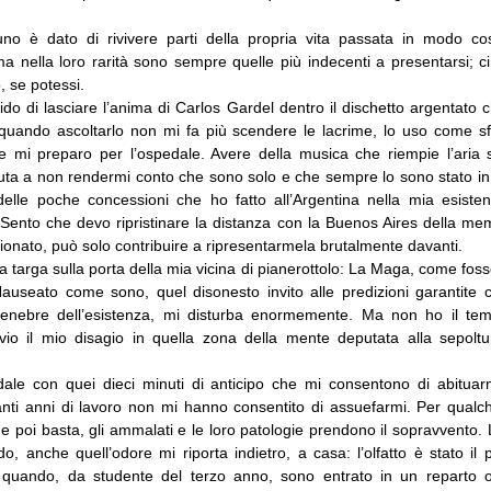
no è dato di rivivere parti della propria vita passata in modo cos
a nella loro rarità sono sempre quelle più indecenti a presentarsi; c
, se potessi.
do di lasciare l’anima di Carlos Gardel dentro il dischetto argentato 
quando ascoltarlo non mi fa più scendere le lacrime, lo uso come s
e mi preparo per l’ospedale. Avere della musica che riempie l’aria s
iuta a non rendermi conto che sono solo e che sempre lo sono stato in 
elle poche concessioni che ho fatto all’Argentina nella mia esiste
Sento che devo ripristinare la distanza con la Buenos Aires della mem
onato, può solo contribuire a ripresentarmela brutalmente davanti.
 targa sulla porta della mia vicina di pianerottolo: La Maga, come foss
auseato come sono, quel disonesto invito alle predizioni garantite
 tenebre dell’esistenza, mi disturba enormemente. Ma non ho il tem
vio il mio disagio in quella zona della mente deputata alla sepoltu
dale con quei dieci minuti di anticipo che mi consentono di abituarm
 tanti anni di lavoro non mi hanno consentito di assuefarmi. Per qua
 e poi basta, gli ammalati e le loro patologie prendono il sopravvento. 
o, anche quell’odore mi riporta indietro, a casa: l’olfatto è stato il
o quando, da studente del terzo anno, sono entrato in un reparto o