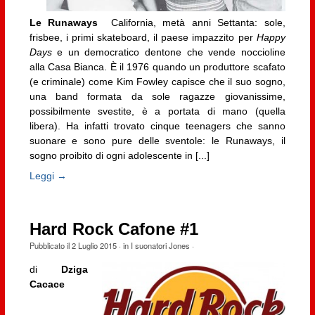
Le Runaways
California, metà anni Settanta: sole,
frisbee, i primi skateboard, il paese impazzito per
Happy
Days
e un democratico dentone che vende noccioline
alla Casa Bianca. È il 1976 quando un produttore scafato
(e criminale) come Kim Fowley capisce che il suo sogno,
una band formata da sole ragazze giovanissime,
possibilmente svestite, è a portata di mano (quella
libera). Ha infatti trovato cinque teenagers che sanno
suonare e sono pure delle sventole: le Runaways, il
sogno proibito di ogni adolescente in [...]
Leggi →
Hard Rock Cafone #1
Pubblicato il
2 Luglio 2015
· in
I suonatori Jones
·
di
Dziga
Cacace