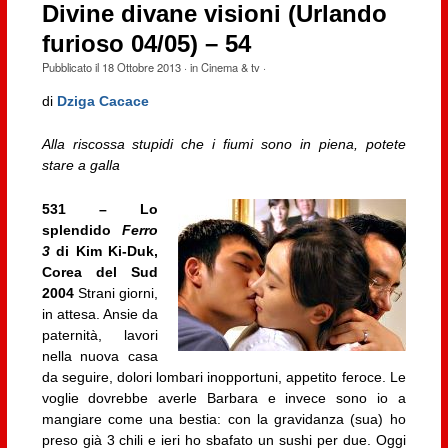
Divine divane visioni (Urlando
furioso 04/05) – 54
Pubblicato il
18 Ottobre 2013
· in
Cinema & tv
·
di
Dziga Cacace
Alla riscossa stupidi che i fiumi sono in piena, potete
stare a galla
531 – Lo
splendido
Ferro
3
di Kim Ki-Duk,
Corea del Sud
2004
Strani giorni,
in attesa. Ansie da
paternità, lavori
nella nuova casa
da seguire, dolori lombari inopportuni, appetito feroce. Le
voglie dovrebbe averle Barbara e invece sono io a
mangiare come una bestia: con la gravidanza (sua) ho
preso già 3 chili e ieri ho sbafato un sushi per due. Oggi