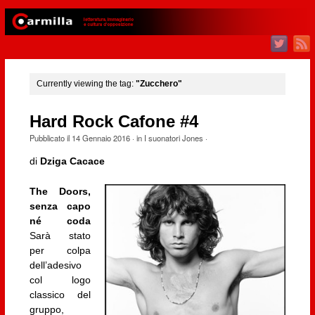
Currently viewing the tag:
"Zucchero"
Hard Rock Cafone #4
Pubblicato il
14 Gennaio 2016
· in
I suonatori Jones
·
di
Dziga Cacace
The Doors,
senza capo
né coda
Sarà stato
per colpa
dell’adesivo
col logo
classico del
gruppo,