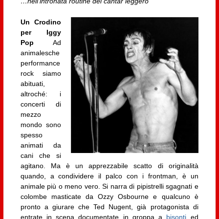
…nell’intronata routine del cantar leggero
Un Crodino
per Iggy
Pop
Ad
animalesche
performance
rock siamo
abituati,
altroché: i
concerti di
mezzo
mondo sono
spesso
animati da
cani che si
agitano. Ma è un apprezzabile scatto di originalità
quando, a condividere il palco con i frontman, è un
animale più o meno vero. Si narra di pipistrelli sgagnati e
colombe masticate da Ozzy Osbourne e qualcuno è
pronto a giurare che Ted Nugent, già protagonista di
entrate in scena documentate in groppa a
bisonti
ed