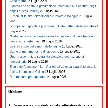
Case morte
23 Luglio 2026
Il poeta che cantò la gravitazione universale e la caduta (degli
angeli e degli uomini)
22 Luglio 2026
E man int la zità, cittadinanza e lavoro a Bologna
21 Luglio
2026
Sottopagati, sporchi e puzzolenti: il lato cattivo della società
21
Luglio 2026
Nostalgie horror contemporanee tra desiderio di un altrove e
riemersioni perturbanti
19 Luglio 2026
Le tristi storie delle morti delle regine
18 Luglio 2026
Storie di metamorfosi e di epidemie
17 Luglio 2026
Guerra algoritmica, sovranità digitale e costruzione di
immaginario
16 Luglio 2026
Elogio dell’eccesso / 11 –
Per me si va ne la città dolente…
la
fucina infernale di Cèline
15 Luglio 2026
Due racconti pre agostani
14 Luglio 2026
Chi siamo
1) Carmilla è un blog dedicato alla letteratura di genere,