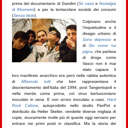
prima del documentario di Gandini (
Sti cazzi
e
Nostalgia
di Khomeini
) e per la tentacolare società dei consumi
(
Senza titolo
).
Colpivano anche
l’inquietudine e il
disagio urbano di
Sono depresso
e
di
Sto come ‘na
pigna
, che parlava
di droga come
Vasco non è mai
stato capace. Il
loro manifesto anarchico era però nella rabbia autentica
di
Affanculo tutti
che ben rappresentava il
disorientamento dell’Italia del 1994, post Tangentopoli e
nella merda come prima, col virus berlusconiano
inoculato in vena. E non scrivo inoculato a caso.
Hard
Rock Cafon
e
, autoprodotto nello studio PanPot e
distribuito da Helter Skelter, vendette diverse migliaia di
copie, sicuramente molte più di quante oggi servano per
entrare nei primi posti in classifica. Ma la storia dei