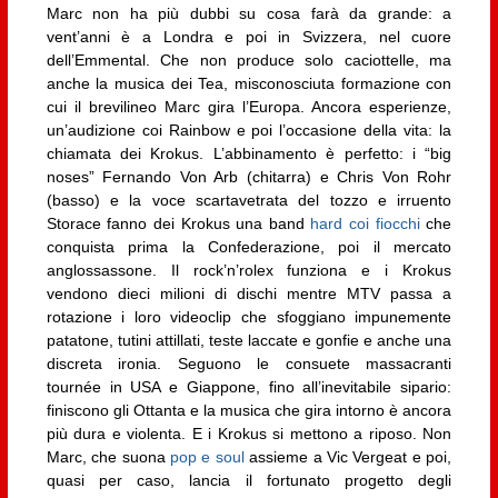
Marc non ha più dubbi su cosa farà da grande: a
vent’anni è a Londra e poi in Svizzera, nel cuore
dell’Emmental. Che non produce solo caciottelle, ma
anche la musica dei Tea, misconosciuta formazione con
cui il brevilineo Marc gira l’Europa. Ancora esperienze,
un’audizione coi Rainbow e poi l’occasione della vita: la
chiamata dei Krokus. L’abbinamento è perfetto: i “big
noses” Fernando Von Arb (chitarra) e Chris Von Rohr
(basso) e la voce scartavetrata del tozzo e irruento
Storace fanno dei Krokus una band
hard coi fiocchi
che
conquista prima la Confederazione, poi il mercato
anglossassone. Il rock’n’rolex funziona e i Krokus
vendono dieci milioni di dischi mentre MTV passa a
rotazione i loro videoclip che sfoggiano impunemente
patatone, tutini attillati, teste laccate e gonfie e anche una
discreta ironia. Seguono le consuete massacranti
tournée in USA e Giappone, fino all’inevitabile sipario:
finiscono gli Ottanta e la musica che gira intorno è ancora
più dura e violenta. E i Krokus si mettono a riposo. Non
Marc, che suona
pop e soul
assieme a Vic Vergeat e poi,
quasi per caso, lancia il fortunato progetto degli