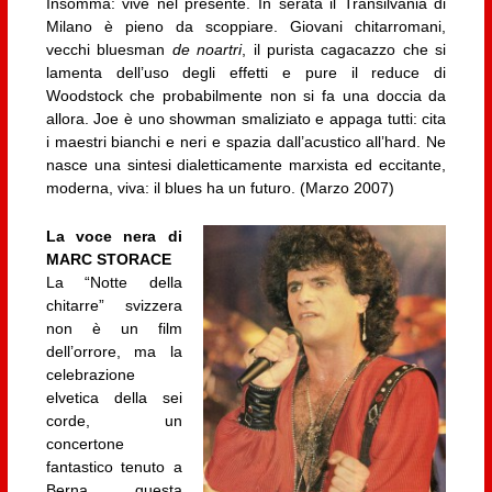
Insomma: vive nel presente. In serata il Transilvania di
Milano è pieno da scoppiare. Giovani chitarromani,
vecchi bluesman
de noartri
, il purista cagacazzo che si
lamenta dell’uso degli effetti e pure il reduce di
Woodstock che probabilmente non si fa una doccia da
allora. Joe è uno showman smaliziato e appaga tutti: cita
i maestri bianchi e neri e spazia dall’acustico all’hard. Ne
nasce una sintesi dialetticamente marxista ed eccitante,
moderna, viva: il blues ha un futuro. (Marzo 2007)
La voce nera di
MARC STORACE
La “Notte della
chitarre” svizzera
non è un film
dell’orrore, ma la
celebrazione
elvetica della sei
corde, un
concertone
fantastico tenuto a
Berna questa