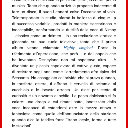
musica. Tanto che quando arrivò la proposta indecente di
fare un disco, il buon Leonard colse l’occasione al volo.
Teletrasportato in studio, sfornò la bellezza di cinque Lp
di successo variabile, prodotti in maniera saccarinosa e
ineccepibile, trasformando la duttilità della voce di Nimoy
– elastico come un dolmen – in una recitazione ieratica e
giocando sul suo ruolo televisivo, tanto che il primo
album venne chiamato
Highly Illogical
. Forse in
riferimento all’operazione, che però – e dal popolo che
ha inventato Disneyland non mi aspettavo altro – è
diventato un piccolo capolavoro di cattivo gusto, capace
di resistere negli anni come l’arredamento afro tipico dei
Sessanta. Ho assaggiato col brivido che si prova quando,
in trasferta estera, ti offrono il cervello di scimmia al
cucchiaio o le locuste arrosto. Un dieci per cento di
curiosità e un novanta di schifo. La pasta dolciastra si fa
calare: una droga a cui rimani sotto, ipnotizzato dalla
voce incapace di estendersi oltre la mezza ottava e
fantasiosa come quella dell’annunciatore della stazione
quando dice la fatidica frase “treno locale, ferma a tutte
le stazioni”.