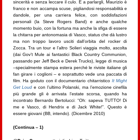
sincerità e senza leccare il culo. E a parlargli, Maurizio è
franco e non accampa scuse, pigliandosi responsabilità e
dandole, per una carriera felice, con soddisfazioni
personali (la Steve Rogers Band) e anche qualche
momento buio, con la fortuna ma anche la sfiga di essere
la chitarra per antonomasia di Vasco, status che dà lustro
ma non troppo lavoro usciti dall’orbita del rocker di
Zocca. Tra un tour e l’altro Solieri viaggia molto, ascolta
(dai Gov’t Mule ai fantastici Black Country Communion,
passando per Jeff Beck e Derek Trucks), legge di musica
–specialmente stampa estera perché le riviste italiane gli
fan girare i coglioni – e soprattutto vede una paccata di
film. Ha goduto con il documentario chitarristico
It Might
Get Loud
e con l’ultimo Polanski, ma l’emozione cinefila
più grande gli è arrivata l’estate scorsa, quando ha
incontrato Bernardo Bertolucci: “Oh: sapeva TUTTO! Di
me e Vasco, di Hendrix e di Jack White!”. Questo è
essere giovani (BB, intendo). (Dicembre 2010)
(Continua – 1)