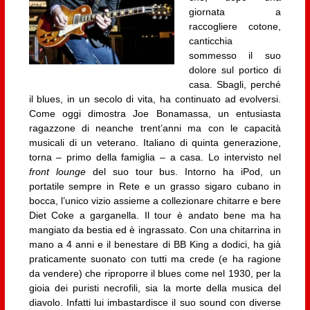
giornata a
raccogliere cotone,
canticchia
sommesso il suo
dolore sul portico di
casa. Sbagli, perché
il blues, in un secolo di vita, ha continuato ad evolversi.
Come oggi dimostra Joe Bonamassa, un entusiasta
ragazzone di neanche trent’anni ma con le capacità
musicali di un veterano. Italiano di quinta generazione,
torna – primo della famiglia – a casa. Lo intervisto nel
front lounge
del suo tour bus. Intorno ha iPod, un
portatile sempre in Rete e un grasso sigaro cubano in
bocca, l’unico vizio assieme a collezionare chitarre e bere
Diet Coke a garganella. Il tour è andato bene ma ha
mangiato da bestia ed è ingrassato. Con una chitarrina in
mano a 4 anni e il benestare di BB King a dodici, ha già
praticamente suonato con tutti ma crede (e ha ragione
da vendere) che riproporre il blues come nel 1930, per la
gioia dei puristi necrofili, sia la morte della musica del
diavolo. Infatti lui imbastardisce il suo sound con diverse