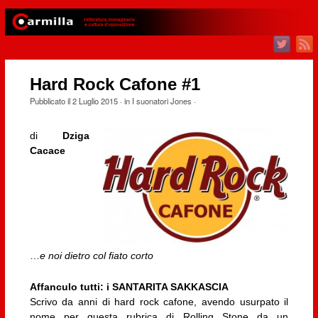
Hard Rock Cafone #1
Pubblicato il
2 Luglio 2015
· in
I suonatori Jones
·
di
Dziga
Cacace
…
e noi dietro col fiato corto
Affanculo tutti: i SANTARITA SAKKASCIA
Scrivo da anni di hard rock cafone, avendo usurpato il
nome per questa rubrica di Rolling Stone da un