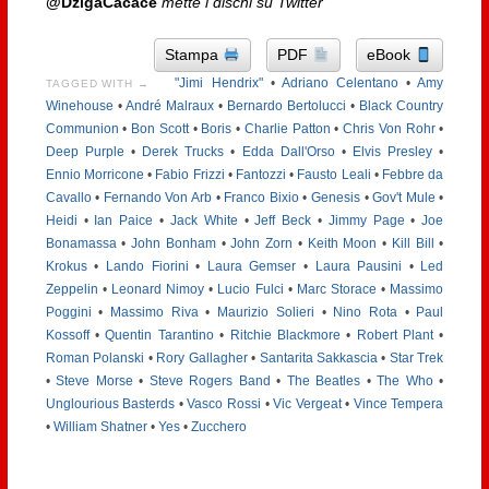
@DzigaCacace
mette i dischi su Twitter
Stampa
PDF
eBook
"Jimi Hendrix"
•
Adriano Celentano
•
Amy
TAGGED WITH →
Winehouse
•
André Malraux
•
Bernardo Bertolucci
•
Black Country
Communion
•
Bon Scott
•
Boris
•
Charlie Patton
•
Chris Von Rohr
•
Deep Purple
•
Derek Trucks
•
Edda Dall'Orso
•
Elvis Presley
•
Ennio Morricone
•
Fabio Frizzi
•
Fantozzi
•
Fausto Leali
•
Febbre da
Cavallo
•
Fernando Von Arb
•
Franco Bixio
•
Genesis
•
Gov't Mule
•
Heidi
•
Ian Paice
•
Jack White
•
Jeff Beck
•
Jimmy Page
•
Joe
Bonamassa
•
John Bonham
•
John Zorn
•
Keith Moon
•
Kill Bill
•
Krokus
•
Lando Fiorini
•
Laura Gemser
•
Laura Pausini
•
Led
Zeppelin
•
Leonard Nimoy
•
Lucio Fulci
•
Marc Storace
•
Massimo
Poggini
•
Massimo Riva
•
Maurizio Solieri
•
Nino Rota
•
Paul
Kossoff
•
Quentin Tarantino
•
Ritchie Blackmore
•
Robert Plant
•
Roman Polanski
•
Rory Gallagher
•
Santarita Sakkascia
•
Star Trek
•
Steve Morse
•
Steve Rogers Band
•
The Beatles
•
The Who
•
Unglourious Basterds
•
Vasco Rossi
•
Vic Vergeat
•
Vince Tempera
•
William Shatner
•
Yes
•
Zucchero