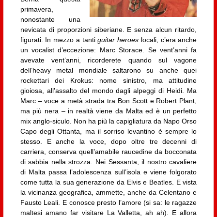
primavera,
nonostante una
nevicata di proporzioni siberiane. E senza alcun ritardo,
figurati. In mezzo a tanti
guitar heroes
locali, c’era anche
un vocalist d’eccezione: Marc Storace. Se vent’anni fa
avevate vent’anni, ricorderete quando sul vagone
dell’heavy metal mondiale saltarono su anche quei
rockettari dei Krokus: nome sinistro, ma attitudine
gioiosa, all’assalto del mondo dagli alpeggi di Heidi. Ma
Marc – voce a metà strada tra Bon Scott e Robert Plant,
ma più nera – in realtà viene da Malta ed è un perfetto
mix anglo-siculo. Non ha più la capigliatura da Napo Orso
Capo degli Ottanta, ma il sorriso levantino è sempre lo
stesso. E anche la voce, dopo oltre tre decenni di
carriera, conserva quell’amabile raucedine da bocconata
di sabbia nella strozza. Nei Sessanta, il nostro cavaliere
di Malta passa l’adolescenza sull’isola e viene folgorato
come tutta la sua generazione da Elvis e Beatles. E vista
la vicinanza geografica, ammette, anche da Celentano e
Fausto Leali. E conosce presto l’amore (si sa: le ragazze
maltesi amano far visitare La Valletta, ah ah). E allora