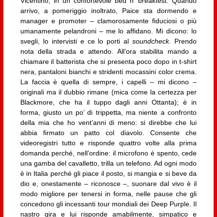
Vicentino, in un confortevole bed n’ breakfest. Quando
arrivo, a pomeriggio inoltrato, Paice sta dormendo e
manager e promoter – clamorosamente fiduciosi o più
umanamente pelandroni – me lo affidano. Mi dicono: lo
svegli, lo intervisti e ce lo porti al
soundcheck
. Prendo
nota della strada e attendo. All’ora stabilita mando a
chiamare il batterista che si presenta poco dopo in t-shirt
nera, pantaloni bianchi e stridenti mocassini color crema.
La faccia è quella di sempre, i capelli – mi dicono –
originali ma il dubbio rimane (mica come la certezza per
Blackmore, che ha il tuppo dagli anni Ottanta); è in
forma, giusto un po’ di trippetta, ma niente a confronto
della mia che ho vent’anni di meno: si direbbe che lui
abbia firmato un patto col diavolo. Consente che
videoregistri tutto e risponde quattro volte alla prima
domanda perché, nell’ordine: il microfono è spento, cede
una gamba del cavalletto, trilla un telefono. Ad ogni modo
è in Italia perché gli piace il posto, si mangia e si beve da
dio e, onestamente – riconosce –, suonare dal vivo è il
modo migliore per tenersi in forma, nelle pause che gli
concedono gli incessanti tour mondiali dei Deep Purple. Il
nastro gira e lui risponde amabilmente, simpatico e