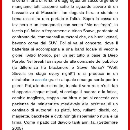
si cena in una birreria. S’è aggregata un sacco di gente e
mangiamo tutti assieme sotto lo sguardo severo di un
bassorilievo di Mussolini. Ian degusta birra e stufato e
firma dischi tra una portata e l’altra. Sopra la cassa un
fez nero e un manganello con scritto “Me ne frego”! Io
faccio più fatica a fregarmene e trinco Soave, perdente al
confronto dei commensali autoctoni che, da buoni veneti,
bevono come dei SUV. Poi si va al concerto, dove il
batterista si accompagna a una band locale di vecchie
glorie, l’Altro Mondo, per un set tutto a base di Deep
Purple. Nel break Ian risponde alle domande del pubblico
(la differenza tra Blackmore e Steve Morse? “Well,
Steve’s on stage every night!”) e si produce in un
mirabolante
assolo
grazie al quale rimango sordo per tre
giorni. Poi, alle due di notte, trionfa il vero rock n’roll: Ian
si apparta cinque minuti, si asciuga il sudore e la fatica,
cambia maglietta, stappa una birra e poi si concede con
pazienza da miniaturista medievale alla scrittura di un
centinaio di autografi su piatti, foto, rullanti, dischi, cd,
magliette, bacchette e dvd: non gli risparmiano nulla e lui
firma. Come il patto col diavolo tanti anni fa. (Settembre
2005)