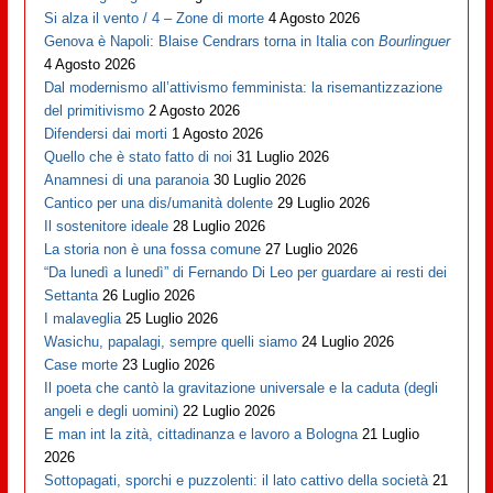
Si alza il vento / 4 – Zone di morte
4 Agosto 2026
Genova è Napoli: Blaise Cendrars torna in Italia con
Bourlinguer
4 Agosto 2026
Dal modernismo all’attivismo femminista: la risemantizzazione
del primitivismo
2 Agosto 2026
Difendersi dai morti
1 Agosto 2026
Quello che è stato fatto di noi
31 Luglio 2026
Anamnesi di una paranoia
30 Luglio 2026
Cantico per una dis/umanità dolente
29 Luglio 2026
Il sostenitore ideale
28 Luglio 2026
La storia non è una fossa comune
27 Luglio 2026
“Da lunedì a lunedì” di Fernando Di Leo per guardare ai resti dei
Settanta
26 Luglio 2026
I malaveglia
25 Luglio 2026
Wasichu, papalagi, sempre quelli siamo
24 Luglio 2026
Case morte
23 Luglio 2026
Il poeta che cantò la gravitazione universale e la caduta (degli
angeli e degli uomini)
22 Luglio 2026
E man int la zità, cittadinanza e lavoro a Bologna
21 Luglio
2026
Sottopagati, sporchi e puzzolenti: il lato cattivo della società
21