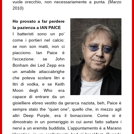
vuole orecchio, non necessariamente a punta. (Marzo
2010)
Ho provato a far perdere
la pazienza a IAN PAICE
I batteristi sono un po’
come i portieri nel calcio:
se non son matti, non ci
piacciono. Ian Paice è
l’eccezione: se John
Bonham dei Led Zepp era
un amabile attaccabrighe
che poteva scolare litri e
litri di vodka, e se Keith
Moon degli Who era
capace di entrare da un
gioielliere ebreo vestito da gerarca nazista, beh, Paice è
sempre stato the “quiet one”, quello che, in mezzo agli
altri Deep Purple, era il bonaccione. Come si è
dimostrato in un pomeriggio in cui avrei fatto saltare i
nervi a un eremita buddista. L’appuntamento è a Marano