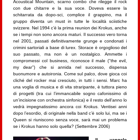
Acoustical Mountain, scarno combo che rilegge il rock
con due chitarre e la sua voce. Doveva essere la
schitarrata da dopo-sci, complice il grappino, ma il
gruppo diventa un must in tutte le località sciistiche
svizzere. Nel 1994 c’è la prima reunion dei Krokus, anche
se i tempi non sono ancora maturi. Il successo vero torna
nel 2001, passati definitivamente grunge e condonati i
crimini sartoriali a base di lurex. Storace è orgoglioso del
suo passato, ma non è un nostalgico. Ammette i
compromessi col business, riconosce il male (“the evil,
my dear”) che si annida nel successo, dispensa
buonumore e autoironia. Come sul palco, dove gioca coi
cliché del rocker mai cresciuto, in tutti i sensi. Marc ha
una voglia di musica e di vita straripante, è tuttora pieno
di progetti (tra cui l’immancabile sogno cafonissimo di
un’incisione con orchestra sinfonica) e il resto dell’anno lo
vedrà impegnatissimo ancora coi Krokus. Ventisei anni
dopo l’esordio, di originale nella band c’è solo lui, ma se i
Queen si riuniscono senza voce, sarà mai un problema
se i Krokus hanno solo quella? (Settembre 2006)
Il vangelo