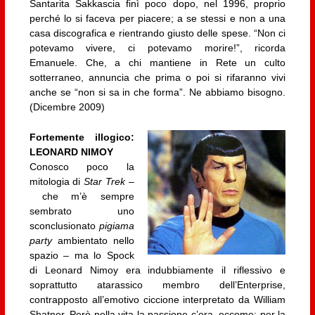
Santarita Sakkascia finì poco dopo, nel 1996, proprio
perché lo si faceva per piacere; a se stessi e non a una
casa discografica e rientrando giusto delle spese. “Non ci
potevamo vivere, ci potevamo morire!”, ricorda
Emanuele. Che, a chi mantiene in Rete un culto
sotterraneo, annuncia che prima o poi si rifaranno vivi
anche se “non si sa in che forma”. Ne abbiamo bisogno.
(Dicembre 2009)
Fortemente illogico:
LEONARD NIMOY
Conosco poco la
mitologia di
Star Trek
–
che m’è sempre
sembrato uno
sconclusionato
pigiama
party
ambientato nello
spazio – ma lo Spock
di Leonard Nimoy era indubbiamente il riflessivo e
soprattutto atarassico membro dell’Enterprise,
contrapposto all’emotivo ciccione interpretato da William
Shatner. Però nella vita la passione c’era, eccome: per la