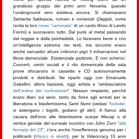
grandioso gruppo dei primi anni Novanta, quando
l’underground vero esisteva ancora. Si chiamavano
Santarita Sakkascia, romani e romanisti (
Deppiù
, come
recita la loro
cover “ramonata”
di un canto tifoso di Lando
Fiorini) e suonavano tutto. Dal punk al metal passando
dal reggae e dalla psichedelia. Lo facevano bene e con
un’intelligenza estrema nei testi, ma siccome erano
anche sarcastici alcuni criticonzi pigri li imbarcarono nel
filone demenziale. Esistenziale piuttosto. E non scherzo.
Concerti, centri sociali e il rito domenicale della sala
prove sfociarono in cassette e CD autonomamente
prodotti e distribuiti. Ne riparlo oggi con Emanuele
Gabellini, allora bassista, oggi artista e “ambasciatore
dell’ordine dei confusionari
”. Nessun rimpianto, perché
erano liberi sul serio, tanto da finire agli arresti per la
liberatoria e blasfemissima
Santi Numi
(vedasi
Youtube
:
si astengano i bigotti, godano gli altri). A fianco alla
caciara dell’inno alle fetentissime scarpe Mecap o al
vertice geniale del surreale incontro con John Zorn “
alla
fermata del 23
”, c’era anche l’insofferenza genuina per i
politicanti (
Manco si skiatti
), per la Videocracy 15 anni