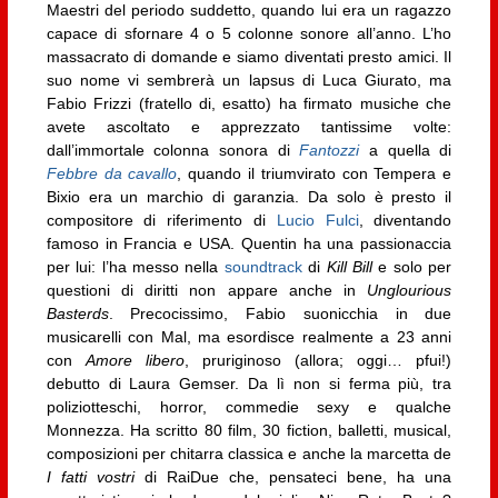
Maestri del periodo suddetto, quando lui era un ragazzo
capace di sfornare 4 o 5 colonne sonore all’anno. L’ho
massacrato di domande e siamo diventati presto amici. Il
suo nome vi sembrerà un lapsus di Luca Giurato, ma
Fabio Frizzi (fratello di, esatto) ha firmato musiche che
avete ascoltato e apprezzato tantissime volte:
dall’immortale colonna sonora di
Fantozzi
a quella di
Febbre da cavallo
, quando il triumvirato con Tempera e
Bixio era un marchio di garanzia. Da solo è presto il
compositore di riferimento di
Lucio Fulci
, diventando
famoso in Francia e USA. Quentin ha una passionaccia
per lui: l’ha messo nella
soundtrack
di
Kill Bill
e solo per
questioni di diritti non appare anche in
Unglourious
Basterds
. Precocissimo, Fabio suonicchia in due
musicarelli con Mal, ma esordisce realmente a 23 anni
con
Amore libero
, pruriginoso (allora; oggi… pfui!)
debutto di Laura Gemser. Da lì non si ferma più, tra
poliziotteschi, horror, commedie sexy e qualche
Monnezza. Ha scritto 80 film, 30 fiction, balletti, musical,
composizioni per chitarra classica e anche la marcetta de
I fatti vostri
di RaiDue che, pensateci bene, ha una