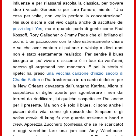
influenze e per rilassarsi ascolta la classica, per trovare
idee i vecchi Genesis e per fare l’amore, niente: “Una
cosa per volta, non voglio perdere la concentrazione”.
Nei suoi dischi e dal vivo capita anche di ascoltare dei
pezzi degli Yes
, ma è quando parla di gente come Paul
Kossoff, Rory Gallagher o Jimmy Page che gli brillano gli
occhi. È un pacioccone con le idee estremamente chiare
e sa che aver cantato di puttane e whisky a dieci anni
non è stato esattamente realistico. Per sentire il blues
bisogna un po’ vivere e siccome è in tour da vent’anni,
adesso gli argomenti non mancano. E poi la storia si
ripete: ha preso
una vecchia canzone d’inizio secolo di
Charlie Patton
e l’ha trasformata in un canto di dolore per
la New Orleans devastata dall’uragano Katrina. Allora si
sospettava di dighe aperte per sgomberare i neri dai
terreni da riedificare; lui qualche sospetto ce l’ha anche
per il presente. Ma non c’è solo il blues, ci sono anche i
piaceri della vita, come gli episodi dei Simpson o gli
action movie
di kung fu che guarda assieme a band e
crew
. Apprezza Zucchero (confessa che se l’è scaricato)
e oggi vorrebbe fare una jam con Amy Winehouse.