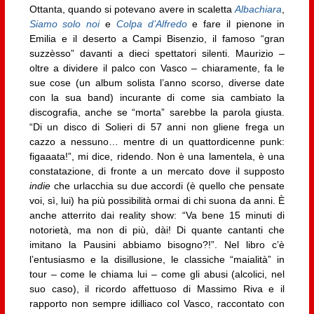
Ottanta, quando si potevano avere in scaletta
Albachiara
,
Siamo solo noi
e
Colpa d’Alfredo
e fare il pienone in
Emilia e il deserto a Campi Bisenzio, il famoso “gran
suzzèsso” davanti a dieci spettatori silenti. Maurizio –
oltre a dividere il palco con Vasco – chiaramente, fa le
sue cose (un album solista l’anno scorso, diverse date
con la sua band) incurante di come sia cambiato la
discografia, anche se “morta” sarebbe la parola giusta.
“Di un disco di Solieri di 57 anni non gliene frega un
cazzo a nessuno… mentre di un quattordicenne punk:
figaaata!”, mi dice, ridendo. Non è una lamentela, è una
constatazione, di fronte a un mercato dove il supposto
indie
che urlacchia su due accordi (è quello che pensate
voi, sì, lui) ha più possibilità ormai di chi suona da anni. È
anche atterrito dai reality show: “Va bene 15 minuti di
notorietà, ma non di più, dài! Di quante cantanti che
imitano la Pausini abbiamo bisogno?!”. Nel libro c’è
l’entusiasmo e la disillusione, le classiche “maialità” in
tour – come le chiama lui – come gli abusi (alcolici, nel
suo caso), il ricordo affettuoso di Massimo Riva e il
rapporto non sempre idilliaco col Vasco, raccontato con