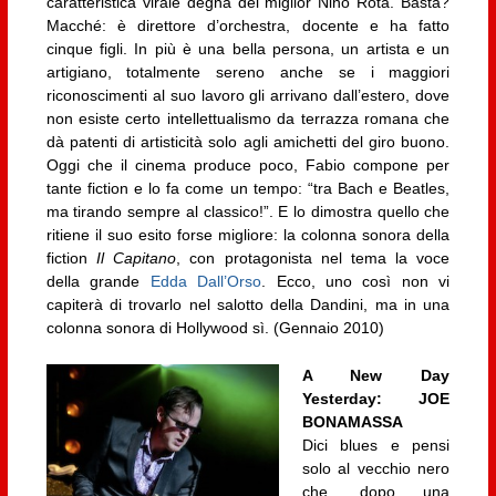
caratteristica virale degna del miglior Nino Rota. Basta?
Macché: è direttore d’orchestra, docente e ha fatto
cinque figli. In più è una bella persona, un artista e un
artigiano, totalmente sereno anche se i maggiori
riconoscimenti al suo lavoro gli arrivano dall’estero, dove
non esiste certo intellettualismo da terrazza romana che
dà patenti di artisticità solo agli amichetti del giro buono.
Oggi che il cinema produce poco, Fabio compone per
tante fiction e lo fa come un tempo: “tra Bach e Beatles,
ma tirando sempre al classico!”. E lo dimostra quello che
ritiene il suo esito forse migliore: la colonna sonora della
fiction
Il Capitano
, con protagonista nel tema la voce
della grande
Edda Dall’Orso
. Ecco, uno così non vi
capiterà di trovarlo nel salotto della Dandini, ma in una
colonna sonora di Hollywood sì. (Gennaio 2010)
A New Day
Yesterday: JOE
BONAMASSA
Dici blues e pensi
solo al vecchio nero
che, dopo una