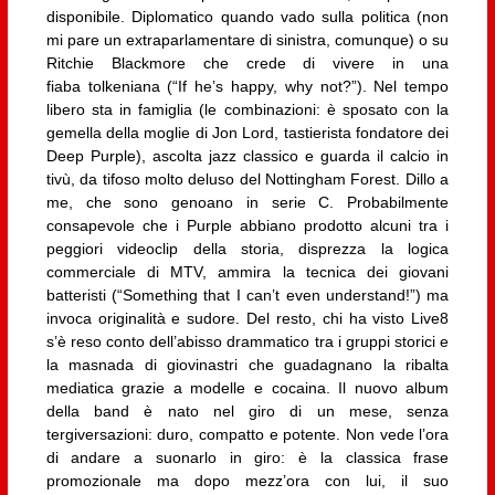
disponibile. Diplomatico quando vado sulla politica (non
mi pare un extraparlamentare di sinistra, comunque) o su
Ritchie Blackmore che crede di vivere in una
fiaba tolkeniana (“If he’s happy, why not?”). Nel tempo
libero sta in famiglia (le combinazioni: è sposato con la
gemella della moglie di Jon Lord, tastierista fondatore dei
Deep Purple), ascolta jazz classico e guarda il calcio in
tivù, da tifoso molto deluso del Nottingham Forest. Dillo a
me, che sono genoano in serie C. Probabilmente
consapevole che i Purple abbiano prodotto alcuni tra i
peggiori videoclip della storia, disprezza la logica
commerciale di MTV, ammira la tecnica dei giovani
batteristi (“Something that I can’t even understand!”) ma
invoca originalità e sudore. Del resto, chi ha visto Live8
s’è reso conto dell’abisso drammatico tra i gruppi storici e
la masnada di giovinastri che guadagnano la ribalta
mediatica grazie a modelle e cocaina. Il nuovo album
della band è nato nel giro di un mese, senza
tergiversazioni: duro, compatto e potente. Non vede l’ora
di andare a suonarlo in giro: è la classica frase
promozionale ma dopo mezz’ora con lui, il suo