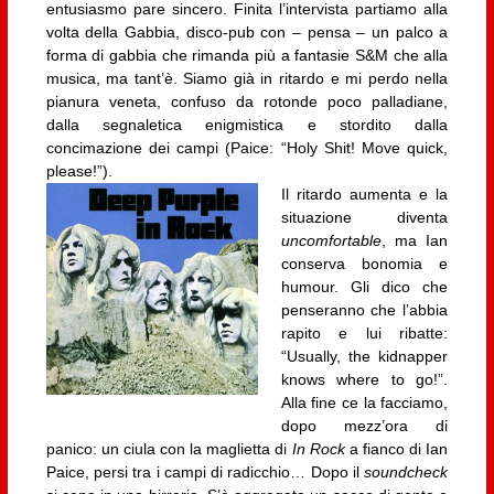
entusiasmo pare sincero. Finita l’intervista partiamo alla
volta della Gabbia, disco-pub con – pensa – un palco a
forma di gabbia che rimanda più a fantasie S&M che alla
musica, ma tant’è. Siamo già in ritardo e mi perdo nella
pianura veneta, confuso da rotonde poco palladiane,
dalla segnaletica enigmistica e stordito dalla
concimazione dei campi (Paice: “Holy Shit! Move quick,
please!”).
Il ritardo aumenta e la
situazione diventa
uncomfortable
, ma Ian
conserva bonomia e
humour. Gli dico che
penseranno che l’abbia
rapito e lui ribatte:
“Usually, the kidnapper
knows where to go!”.
Alla fine ce la facciamo,
dopo mezz’ora di
panico: un ciula con la maglietta di
In Rock
a fianco di Ian
Paice, persi tra i campi di radicchio… Dopo il
soundcheck