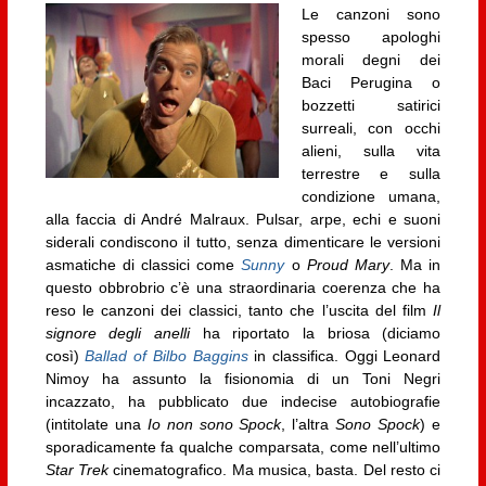
Le canzoni sono
spesso apologhi
morali degni dei
Baci Perugina o
bozzetti satirici
surreali, con occhi
alieni, sulla vita
terrestre e sulla
condizione umana,
alla faccia di André Malraux. Pulsar, arpe, echi e suoni
siderali condiscono il tutto, senza dimenticare le versioni
asmatiche di classici come
Sunny
o
Proud Mary
. Ma in
questo obbrobrio c’è una straordinaria coerenza che ha
reso le canzoni dei classici, tanto che l’uscita del film
Il
signore degli anelli
ha riportato la briosa (diciamo
così)
Ballad of Bilbo Baggins
in classifica. Oggi Leonard
Nimoy ha assunto la fisionomia di un Toni Negri
incazzato, ha pubblicato due indecise autobiografie
(intitolate una
Io non sono Spock
, l’altra
Sono Spock
) e
sporadicamente fa qualche comparsata, come nell’ultimo
Star Trek
cinematografico. Ma musica, basta. Del resto ci