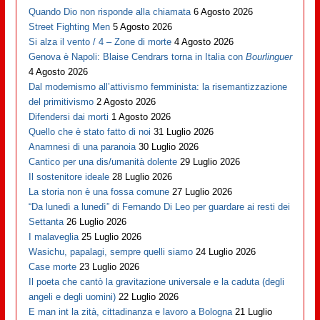
Quando Dio non risponde alla chiamata
6 Agosto 2026
Street Fighting Men
5 Agosto 2026
Si alza il vento / 4 – Zone di morte
4 Agosto 2026
Genova è Napoli: Blaise Cendrars torna in Italia con
Bourlinguer
4 Agosto 2026
Dal modernismo all’attivismo femminista: la risemantizzazione
del primitivismo
2 Agosto 2026
Difendersi dai morti
1 Agosto 2026
Quello che è stato fatto di noi
31 Luglio 2026
Anamnesi di una paranoia
30 Luglio 2026
Cantico per una dis/umanità dolente
29 Luglio 2026
Il sostenitore ideale
28 Luglio 2026
La storia non è una fossa comune
27 Luglio 2026
“Da lunedì a lunedì” di Fernando Di Leo per guardare ai resti dei
Settanta
26 Luglio 2026
I malaveglia
25 Luglio 2026
Wasichu, papalagi, sempre quelli siamo
24 Luglio 2026
Case morte
23 Luglio 2026
Il poeta che cantò la gravitazione universale e la caduta (degli
angeli e degli uomini)
22 Luglio 2026
E man int la zità, cittadinanza e lavoro a Bologna
21 Luglio