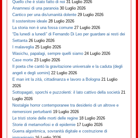
Quello che è stato fatto di noi
31 Luglio 2026
Anamnesi di una paranoia
30 Luglio 2026
Cantico per una dis/umanità dolente
29 Luglio 2026
Il sostenitore ideale
28 Luglio 2026
La storia non è una fossa comune
27 Luglio 2026
“Da lunedì a lunedì” di Fernando Di Leo per guardare ai resti dei
Settanta
26 Luglio 2026
I malaveglia
25 Luglio 2026
Wasichu, papalagi, sempre quelli siamo
24 Luglio 2026
Case morte
23 Luglio 2026
Il poeta che cantò la gravitazione universale e la caduta (degli
angeli e degli uomini)
22 Luglio 2026
E man int la zità, cittadinanza e lavoro a Bologna
21 Luglio
2026
Sottopagati, sporchi e puzzolenti: il lato cattivo della società
21
Luglio 2026
Nostalgie horror contemporanee tra desiderio di un altrove e
riemersioni perturbanti
19 Luglio 2026
Le tristi storie delle morti delle regine
18 Luglio 2026
Storie di metamorfosi e di epidemie
17 Luglio 2026
Guerra algoritmica, sovranità digitale e costruzione di
immaginario
16 Luglio 2026