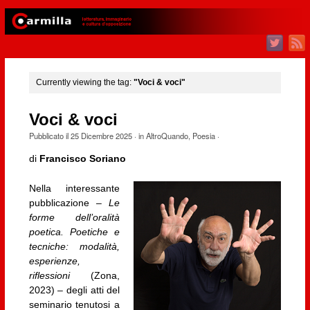
Currently viewing the tag:
"Voci & voci"
Voci & voci
Pubblicato il
25 Dicembre 2025
· in
AltroQuando
,
Poesia
·
di
Francisco Soriano
Nella interessante
pubblicazione –
Le
forme dell’oralità
poetica. Poetiche e
tecniche: modalità,
esperienze,
riflessioni
(Zona,
2023) – degli atti del
seminario tenutosi a