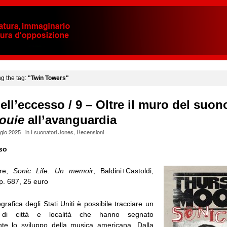
ng the tag:
"Twin Towers"
ell’eccesso / 9 – Oltre il muro del suon
ouie
all’avanguardia
gio 2025
· in
I suonatori Jones
,
Recensioni
·
so
ore,
Sonic Life. Un memoir
, Baldini+Castoldi,
p. 687, 25 euro
grafica degli Stati Uniti è possibile tracciare un
lo di città e località che hanno segnato
nte lo sviluppo della musica americana. Dalla