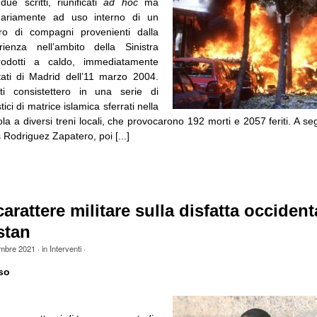
ue scritti, riunificati
ad hoc
ma
ginariamente ad uso interno di un
ero di compagni provenienti dalla
enza nell’ambito della Sinistra
rodotti a caldo, immediatamente
tati di Madrid dell’11 marzo 2004.
ati consistettero in una serie di
stici di matrice islamica sferrati nella
la a diversi treni locali, che provocarono 192 morti e 2057 feriti. A segu
 Rodriguez Zapatero, poi [...]
carattere militare sulla disfatta occident
stan
embre 2021
· in
Interventi
·
so