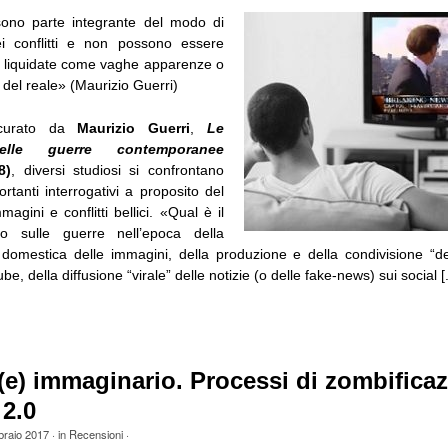
sono parte integrante del modo di
i conflitti e non possono essere
 liquidate come vaghe apparenze o
del reale» (Maurizio Guerri)
curato da
Maurizio Guerri
,
Le
elle guerre contemporanee
8)
, diversi studiosi si confrontano
rtanti interrogativi a proposito del
magini e conflitti bellici. «Qual è il
o sulle guerre nell’epoca della
domestica delle immagini, della produzione e della condivisione “d
e, della diffusione “virale” delle notizie (o delle fake-news) sui social [.
e) immaginario. Processi di zombifica
2.0
braio 2017
· in
Recensioni
·