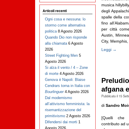
musica hillybil
Articoli recenti
degli Appalachi
spalle della c
Ogni cosa e nessuna: lo
fino all’Alaba
stormo come alternativa
per città com
politica
8 Agosto 2026
Austin, Minnea
Quando Dio non risponde
City, Memphis, S
alla chiamata
6 Agosto
Leggi →
2026
Street Fighting Men
5
Agosto 2026
Si alza il vento / 4 – Zone
di morte
4 Agosto 2026
Preludio
Genova è Napoli: Blaise
Cendrars torna in Italia con
afgana 
Bourlinguer
4 Agosto 2026
Pubblicato il
15 Set
Dal modernismo
all’attivismo femminista: la
di
Sandro Moi
risemantizzazione del
primitivismo
2 Agosto 2026
[Quelli che 
Difendersi dai morti
1
contributo ad u
Agosto 2026