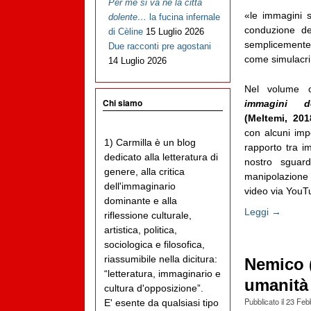
Per me si va ne la città
«le immagini 
dolente…
la fucina infernale
conduzione de
di Cèline
15 Luglio 2026
semplicemente
Due racconti pre agostani
come simulacri 
14 Luglio 2026
Nel volume 
Chi siamo
immagini d
(Meltemi, 201
con alcuni impo
1) Carmilla è un blog
rapporto tra im
dedicato alla letteratura di
nostro sguard
genere, alla critica
manipolazione 
dell'immaginario
video via YouTub
dominante e alla
Leggi →
riflessione culturale,
artistica, politica,
sociologica e filosofica,
riassumibile nella dicitura:
Nemico (
“letteratura, immaginario e
umanità 
cultura d'opposizione”.
Pubblicato il
23 Feb
E' esente da qualsiasi tipo