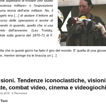
deve aspettarsi di trovare uno studio
scienza militare» o l’esposizione
una teoria dell’arte militare. No, il
els era […] di aiutare il lettore ad
 corso delle operazioni e anche di
quando in quando, quello che si usa
elo dell’avvenire.
(Lev Trotsky,
ote sulla guerra del 1870-71
di F.
fia che in questi giorni ha fatto il giro del mondo. E’ quella di una giov
, mentre stringe tra le braccia un [...]
sioni. Tendenze iconoclastiche, visioni
te, combat video, cinema e videogioch
sto 2018
· in
Recensioni
·
 Toni