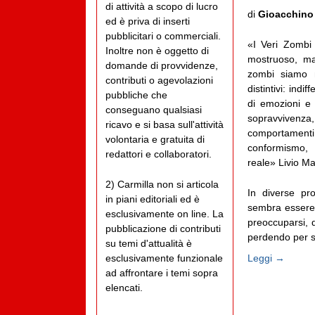
di attività a scopo di lucro
di
Gioacchino
ed è priva di inserti
pubblicitari o commerciali.
«I Veri Zombi 
Inoltre non è oggetto di
mostruoso, m
domande di provvidenze,
zombi siamo no
contributi o agevolazioni
distintivi: indi
pubbliche che
di emozioni e d
conseguano qualsiasi
sopravviven
ricavo e si basa sull'attività
comportamenti
volontaria e gratuita di
conformismo, 
redattori e collaboratori.
reale» Livio M
2) Carmilla non si articola
In diverse pro
in piani editoriali ed è
sembra essere 
esclusivamente on line. La
preoccuparsi, q
pubblicazione di contributi
perdendo per st
su temi d'attualità è
Leggi →
esclusivamente funzionale
ad affrontare i temi sopra
elencati.