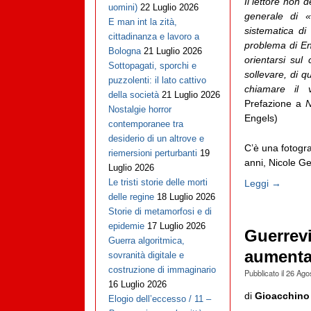
Il lettore non 
uomini)
22 Luglio 2026
generale di «
E man int la zità,
sistematica di 
cittadinanza e lavoro a
problema di Eng
Bologna
21 Luglio 2026
orientarsi sul
Sottopagati, sporchi e
sollevare, di 
puzzolenti: il lato cattivo
chiamare il v
della società
21 Luglio 2026
Prefazione a
N
Nostalgie horror
Engels)
contemporanee tra
desiderio di un altrove e
C’è una fotogra
riemersioni perturbanti
19
anni, Nicole Gee
Luglio 2026
Le tristi storie delle morti
Leggi →
delle regine
18 Luglio 2026
Storie di metamorfosi e di
epidemie
17 Luglio 2026
Guerrevi
Guerra algoritmica,
aumenta
sovranità digitale e
costruzione di immaginario
Pubblicato il
26 Ago
16 Luglio 2026
di
Gioacchino
Elogio dell’eccesso / 11 –