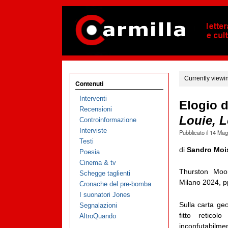
Currently viewi
Contenuti
Interventi
Elogio d
Recensioni
Louie, L
Controinformazione
Interviste
Pubblicato il
14 Mag
Testi
di
Sandro Moi
Poesia
Cinema & tv
Thurston Mo
Schegge taglienti
Milano 2024, p
Cronache del pre-bomba
I suonatori Jones
Sulla carta geo
Segnalazioni
fitto retico
AltroQuando
inconfutabilme