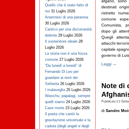
afgano, sono d
Quello che è stato fatto di
destinati ori
noi
31 Luglio 2026
ristretto num
Anamnesi di una paranoia
comune esperi
30 Luglio 2026
Comunista, p
Cantico per una dis/umanità
dopo gli atten
dolente
29 Luglio 2026
Quegli attent
Il sostenitore ideale
28
attacchi terrori
Luglio 2026
capitale spagno
La storia non è una fossa
governo di Luis
comune
27 Luglio 2026
Leggi →
“Da lunedì a lunedì” di
Fernando Di Leo per
guardare ai resti dei
Settanta
26 Luglio 2026
Note di 
I malaveglia
25 Luglio 2026
Afghani
Wasichu, papalagi, sempre
Pubblicato il
2 Sett
quelli siamo
24 Luglio 2026
Case morte
23 Luglio 2026
di
Sandro Moi
Il poeta che cantò la
gravitazione universale e la
caduta (degli angeli e degli