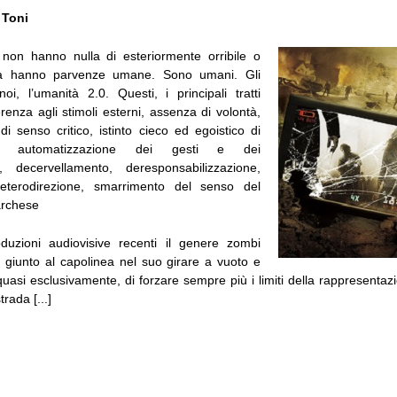
 Toni
non hanno nulla di esteriormente orribile o
a hanno parvenze umane. Sono umani. Gli
i, l’umanità 2.0. Questi, i principali tratti
fferenza agli stimoli esterni, assenza di volontà,
i senso critico, istinto cieco ed egoistico di
za, automatizzazione dei gesti e dei
, decervellamento, deresponsabilizzazione,
eterodirezione, smarrimento del senso del
archese
duzioni audiovisive recenti il genere zombi
giunto al capolinea nel suo girare a vuoto e
uasi esclusivamente, di forzare sempre più i limiti della rappresentaz
rada [...]