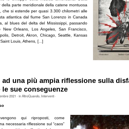
ly della parte meridionale della catene montuosa
, che si estende per quasi 3.300 chilometri alle
osta atlantica dal fiume San Lorenzo in Canada
ma, al blues del delta del Mississippi, passando
e New Orleans, Los Angeles, San Francisco,
polis, Detroit, Akron, Chicago, Seattle, Kansas
aint Louis, Athens, [...]
 ad una più ampia riflessione sulla disf
e le sue conseguenze
tembre 2021
· in
AltroQuando
,
Interventi
·
so
vengono qui riproposti, come
na necessaria riflessione sul “caos”