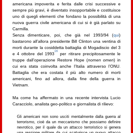
americana impoverita e ferita dalle crisi successive e
sempre più gravi, è diventato insopportabile e costituisce
uno di quegli elementi che fondano la possibilità di una
nuova guerra civile americana di cui si è già parlato su
Carmilla.
Senza dimenticare, poi, che già nel 1993/94 (
qui
)
bastarono all’allora presidente Bill Clinton una ventina di
morti durante la cosiddetta battaglia di Mogadiscio del 3
16
e 4 ottobre del 1993
per ritirare precipitosamente le
truppe dall’operazione Restore Hope (
nomen omen
) in
cui era stata coinvolta anche l’Italia attraverso l’ONU.
Battaglia che era costata il più alto numero di morti
americani, fino ad allora, dalla fine della guerra in
Vietnam.
Ma come ha affermato in una recente intervista Lucio
Caracciolo, analista geo-politico e giornalista di rilievo:
Gli americani non sono usciti mentalmente dalla guerra al
terrorismo, cioè da un meccanismo che possiamo definire
nevrotico, per il quale da un attacco terroristico si genera
una reazione militare da cui scaturisce un nuovo attacco