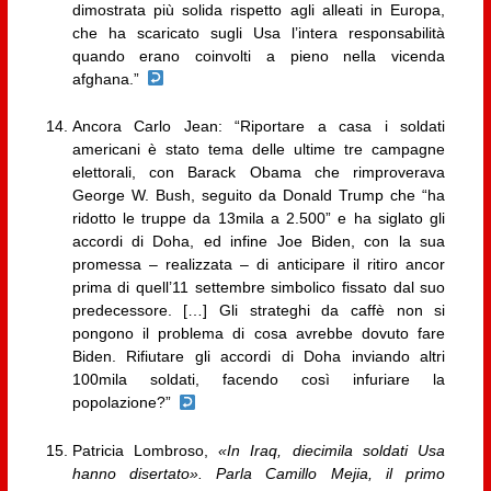
dimostrata più solida rispetto agli alleati in Europa,
che ha scaricato sugli Usa l’intera responsabilità
quando erano coinvolti a pieno nella vicenda
afghana.”
Ancora Carlo Jean: “Riportare a casa i soldati
americani è stato tema delle ultime tre campagne
elettorali, con Barack Obama che rimproverava
George W. Bush, seguito da Donald Trump che “ha
ridotto le truppe da 13mila a 2.500” e ha siglato gli
accordi di Doha, ed infine Joe Biden, con la sua
promessa – realizzata – di anticipare il ritiro ancor
prima di quell’11 settembre simbolico fissato dal suo
predecessore. […] Gli strateghi da caffè non si
pongono il problema di cosa avrebbe dovuto fare
Biden. Rifiutare gli accordi di Doha inviando altri
100mila soldati, facendo così infuriare la
popolazione?”
Patricia Lombroso,
«In Iraq, diecimila soldati Usa
hanno disertato». Parla Camillo Mejia, il primo