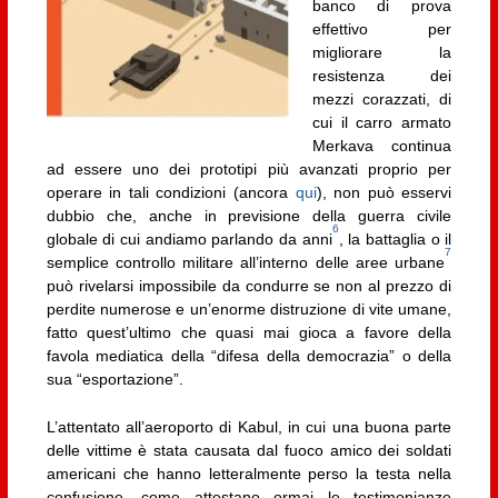
banco di prova
effettivo per
migliorare la
resistenza dei
mezzi corazzati, di
cui il carro armato
Merkava continua
ad essere uno dei prototipi più avanzati proprio per
operare in tali condizioni (ancora
qui
), non può esservi
dubbio che, anche in previsione della guerra civile
6
globale di cui andiamo parlando da anni
, la battaglia o il
7
semplice controllo militare all’interno delle aree urbane
può rivelarsi impossibile da condurre se non al prezzo di
perdite numerose e un’enorme distruzione di vite umane,
fatto quest’ultimo che quasi mai gioca a favore della
favola mediatica della “difesa della democrazia” o della
sua “esportazione”.
L’attentato all’aeroporto di Kabul, in cui una buona parte
delle vittime è stata causata dal fuoco amico dei soldati
americani che hanno letteralmente perso la testa nella
confusione, come attestano ormai le testimonianze