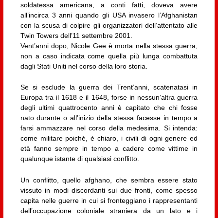
soldatessa americana, a conti fatti, doveva avere
all’incirca 3 anni quando gli USA invasero l’Afghanistan
con la scusa di colpire gli organizzatori dell’attentato alle
Twin Towers dell’11 settembre 2001.
Vent’anni dopo, Nicole Gee è morta nella stessa guerra,
non a caso indicata come quella più lunga combattuta
dagli Stati Uniti nel corso della loro storia.
Se si esclude la guerra dei Trent’anni, scatenatasi in
Europa tra il 1618 e il 1648, forse in nessun’altra guerra
degli ultimi quattrocento anni è capitato che chi fosse
nato durante o all’inizio della stessa facesse in tempo a
farsi ammazzare nel corso della medesima. Si intenda:
come militare poiché, è chiaro, i civili di ogni genere ed
età fanno sempre in tempo a cadere come vittime in
qualunque istante di qualsiasi conflitto.
Un conflitto, quello afghano, che sembra essere stato
vissuto in modi discordanti sui due fronti, come spesso
capita nelle guerre in cui si fronteggiano i rappresentanti
dell’occupazione coloniale straniera da un lato e i