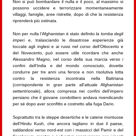
Non si può bombardare il nulla e il poco, al massimo si
possono uccidere e terrorizzare momentaneamente
villaggi, famiglie, aree ristrette, dopo di che la resistenza
riprenderà più ostinata.
Non per nulla l’Afghanistan è stato definito
la tomba degli
imperi
e, tralasciando le disastrose esperienze già
toccate agli inglesi e ai russi nel corso dell’Ottocento e
del Novecento, può essere utile ricordare che anche
Alessandro Magno, nel corso della sua marcia verso i
confini dell’India e del mondo conosciuto, dovette
condurre per tre anni una feroce e non risolutiva lotta
contro la resistenza incontrata nella Battriana
(corrispondente in gran parte all’attuale Afghanistan
settentrionale), allora compresa nei confini dell’impero
persiano che il giovane condottiero andava rivendicando
per sé dopo aver sconfitto e costretto alla fuga Dario.
Soprattutto tra le steppe desertiche e le catene montuose
dell’Hindu Kush, che ancora tagliano in due il paese,
saldandosi verso nord-est con i massicci del Pamir e del