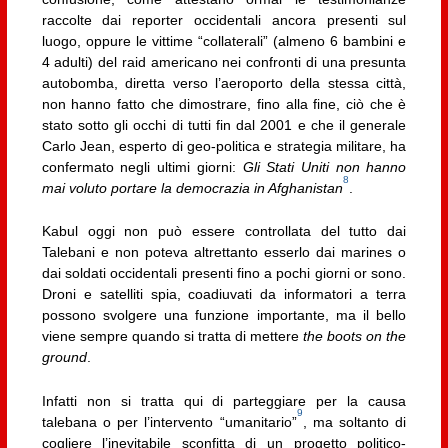
raccolte dai reporter occidentali ancora presenti sul
luogo, oppure le vittime “collaterali” (almeno 6 bambini e
4 adulti) del raid americano nei confronti di una presunta
autobomba, diretta verso l’aeroporto della stessa città,
non hanno fatto che dimostrare, fino alla fine, ciò che è
stato sotto gli occhi di tutti fin dal 2001 e che il generale
Carlo Jean, esperto di geo-politica e strategia militare, ha
confermato negli ultimi giorni:
Gli Stati Uniti non hanno
8
mai voluto portare la democrazia in Afghanistan
.
Kabul oggi non può essere controllata del tutto dai
Talebani e non poteva altrettanto esserlo dai marines o
dai soldati occidentali presenti fino a pochi giorni or sono.
Droni e satelliti spia, coadiuvati da informatori a terra
possono svolgere una funzione importante, ma il bello
viene sempre quando si tratta di mettere
the boots on the
ground
.
Infatti non si tratta qui di parteggiare per la causa
9
talebana o per l’intervento “umanitario”
, ma soltanto di
cogliere l’inevitabile sconfitta di un progetto politico-