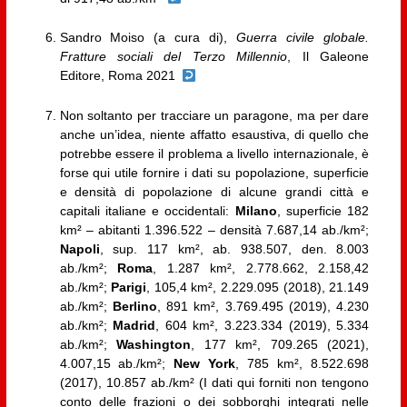
Sandro Moiso (a cura di),
Guerra civile globale.
Fratture sociali del Terzo Millennio
, Il Galeone
Editore, Roma 2021
Non soltanto per tracciare un paragone, ma per dare
anche un’idea, niente affatto esaustiva, di quello che
potrebbe essere il problema a livello internazionale, è
forse qui utile fornire i dati su popolazione, superficie
e densità di popolazione di alcune grandi città e
capitali italiane e occidentali:
Milano
, superficie 182
km² – abitanti 1.396.522 – densità 7.687,14 ab./km²;
Napoli
, sup. 117 km², ab. 938.507, den. 8.003
ab./km²;
Roma
, 1.287 km², 2.778.662, 2.158,42
ab./km²;
Parigi
, 105,4 km², 2.229.095 (2018), 21.149
ab./km²;
Berlino
, 891 km², 3.769.495 (2019), 4.230
ab./km²;
Madrid
, 604 km², 3.223.334 (2019), 5.334
ab./km²;
Washington
, 177 km², 709.265 (2021),
4.007,15 ab./km²;
New York
, 785 km², 8.522.698
(2017), 10.857 ab./km² (I dati qui forniti non tengono
conto delle frazioni o dei sobborghi integrati nelle