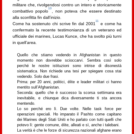
militare che, rivolgendosi contro un intero e storicamente
10
combattivo popolo
, non poteva che essere destinato
alla sconfitta fin dall’inizio.
11
Come ha sostenuto chi scrive fin dal 2001
e come ha
confermato la recente testimonianza di un veterano ed
ufficiale dei marines, Lucas Kunce, che ha svolto più turni
in quell’area.
Quello che stiamo vedendo in Afghanistan in questo
momento non dovrebbe scioccarvi. Sembra così solo
perché le nostre istituzioni sono intrise di disonestà
sistematica. Non richiede una tesi per spiegare cosa stai
vedendo. Solo due frasi.
Prima: per 20 anni, politici, élite e leader militari ci hanno
mentito sull’Afghanistan.
Seconda: quello che è successo la scorsa settimana era
inevitabile, e chiunque dica diversamente ti sta ancora
mentendo.
Lo so perché ero lì. Due volte. Nelle task force per
operazioni speciali. Ho imparato il Pashto come capitano
dei Marines degli Stati Uniti e ho parlato con tutti quelli che
potevo lì: gente comune, élite, alleati e sì, anche i talebani.
La verità è che le forze di sicurezza nazionali afghane erano