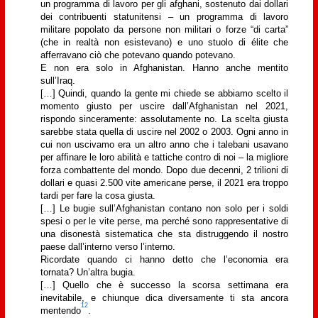
un programma di lavoro per gli afghani, sostenuto dai dollari
dei contribuenti statunitensi – un programma di lavoro
militare popolato da persone non militari o forze “di carta”
(che in realtà non esistevano) e uno stuolo di élite che
afferravano ciò che potevano quando potevano.
E non era solo in Afghanistan. Hanno anche mentito
sull’Iraq.
[…] Quindi, quando la gente mi chiede se abbiamo scelto il
momento giusto per uscire dall’Afghanistan nel 2021,
rispondo sinceramente: assolutamente no. La scelta giusta
sarebbe stata quella di uscire nel 2002 o 2003. Ogni anno in
cui non uscivamo era un altro anno che i talebani usavano
per affinare le loro abilità e tattiche contro di noi – la migliore
forza combattente del mondo. Dopo due decenni, 2 trilioni di
dollari e quasi 2.500 vite americane perse, il 2021 era troppo
tardi per fare la cosa giusta.
[…] Le bugie sull’Afghanistan contano non solo per i soldi
spesi o per le vite perse, ma perché sono rappresentative di
una disonestà sistematica che sta distruggendo il nostro
paese dall’interno verso l’interno.
Ricordate quando ci hanno detto che l’economia era
tornata? Un’altra bugia.
[…] Quello che è successo la scorsa settimana era
inevitabile, e chiunque dica diversamente ti sta ancora
12
mentendo
.