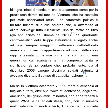
bisogna infatti dimenticare che esattamente come per la
precipitosa ritirata militare dal Vietnam, che ha costituito
per molti osservatori attuali una catastrofe politica e
militare minore di quella odierna che, a differenza di
allora, coinvolge tutto l’Occidente, uno dei motivi del ritiro
14
(già annunciato da Obama nel 2011)
dal quadrante
centro-asiatico delle truppe statunitensi è legato anche
ad una sempre maggior insofferenza dell’elettorato
americano, povero o appartenente ad una middle class
oggi tartassata come mai prima, nei confronti di una
guerra di cui scarsamente ha compreso utilità e
significato. Senza contare che, probabilmente, già al
dicembre 2006 almeno diecimila soldati statunitensi
15
avevano disertato il campo di battaglia iracheno
.
Ma se in Vietnam occorsero 70.000 morti e centinaia di
migliaia di feriti, oltre alle rivolte studentesche, degli afro-
americani, dei gruppi etnici minoritari, non appartenenti a
quello WASP, e dei soldati stessi, oggi, con un numero
molto inferiore di morti e feriti, il carico per la società