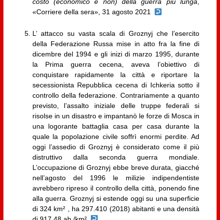
costo (economico e non) della guerra più lunga
,
«Corriere della sera», 31 agosto 2021
L’ attacco su vasta scala di Groznyj che l’esercito
della Federazione Russa mise in atto fra la fine di
dicembre del 1994 e gli inizi di marzo 1995, durante
la Prima guerra cecena, aveva l’obiettivo di
conquistare rapidamente la città e riportare la
secessionista Repubblica cecena di Ichkeria sotto il
controllo della federazione. Contrariamente a quanto
previsto, l’assalto iniziale delle truppe federali si
risolse in un disastro e impantanò le forze di Mosca in
una logorante battaglia casa per casa durante la
quale la popolazione civile soffrì enormi perdite. Ad
oggi l’assedio di Groznyj è considerato come il più
distruttivo dalla seconda guerra mondiale.
L’occupazione di Groznyj ebbe breve durata, giacché
nell’agosto del 1996 le milizie indipendentiste
avrebbero ripreso il controllo della città, ponendo fine
alla guerra. Groznyj si estende oggi su una superficie
di 324 km² , ha 297.410 (2018) abitanti e una densità
di 917,48 ab./km²