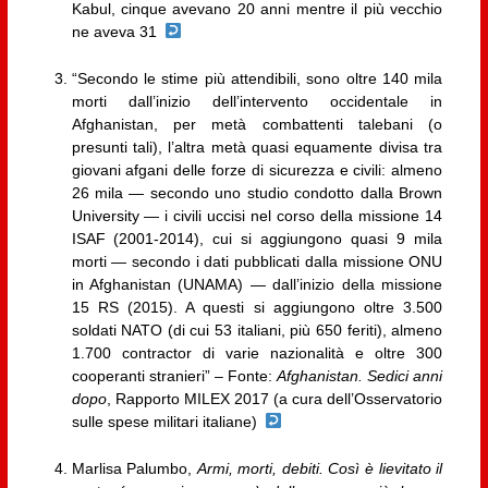
Kabul, cinque avevano 20 anni mentre il più vecchio
ne aveva 31
“Secondo le stime più attendibili, sono oltre 140 mila
morti dall’inizio dell’intervento occidentale in
Afghanistan, per metà combattenti talebani (o
presunti tali), l’altra metà quasi equamente divisa tra
giovani afgani delle forze di sicurezza e civili: almeno
26 mila — secondo uno studio condotto dalla Brown
University — i civili uccisi nel corso della missione 14
ISAF (2001-2014), cui si aggiungono quasi 9 mila
morti — secondo i dati pubblicati dalla missione ONU
in Afghanistan (UNAMA) — dall’inizio della missione
15 RS (2015). A questi si aggiungono oltre 3.500
soldati NATO (di cui 53 italiani, più 650 feriti), almeno
1.700 contractor di varie nazionalità e oltre 300
cooperanti stranieri” – Fonte:
Afghanistan. Sedici anni
dopo
, Rapporto MILEX 2017 (a cura dell’Osservatorio
sulle spese militari italiane)
Marlisa Palumbo,
Armi, morti, debiti. Così è lievitato il