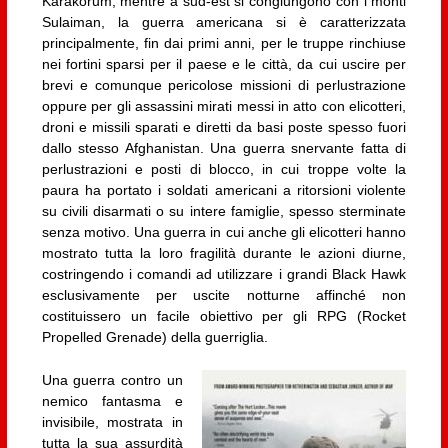
Karakorum, mentre a sud-est si congiungono con i monti
Sulaiman, la guerra americana si è caratterizzata
principalmente, fin dai primi anni, per le truppe rinchiuse
nei fortini sparsi per il paese e le città, da cui uscire per
brevi e comunque pericolose missioni di perlustrazione
oppure per gli assassini mirati messi in atto con elicotteri,
droni e missili sparati e diretti da basi poste spesso fuori
dallo stesso Afghanistan. Una guerra snervante fatta di
perlustrazioni e posti di blocco, in cui troppe volte la
paura ha portato i soldati americani a ritorsioni violente
su civili disarmati o su intere famiglie, spesso sterminate
senza motivo. Una guerra in cui anche gli elicotteri hanno
mostrato tutta la loro fragilità durante le azioni diurne,
costringendo i comandi ad utilizzare i grandi Black Hawk
esclusivamente per uscite notturne affinché non
costituissero un facile obiettivo per gli RPG (Rocket
Propelled Grenade) della guerriglia.
Una guerra contro un
nemico fantasma e
invisibile, mostrata in
tutta la sua assurdità