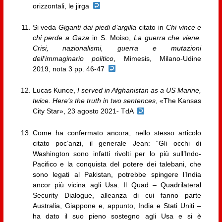
orizzontali, le jirga
Si veda
Giganti dai piedi d’argilla
citato in
Chi vince e
chi perde a Gaza
in S. Moiso,
La guerra che viene.
Crisi, nazionalismi, guerra e mutazioni
dell’immaginario politico
, Mimesis, Milano-Udine
2019, nota 3 pp. 46-47
Lucas Kunce,
I served in Afghanistan as a US Marine,
twice. Here’s the truth in two sentences
, «The Kansas
City Star», 23 agosto 2021- TdA
Come ha confermato ancora, nello stesso articolo
citato poc’anzi, il generale Jean: “Gli occhi di
Washington sono infatti rivolti per lo più sull’Indo-
Pacifico e la conquista del potere dei talebani, che
sono legati al Pakistan, potrebbe spingere l’India
ancor più vicina agli Usa. Il Quad – Quadrilateral
Security Dialogue, alleanza di cui fanno parte
Australia, Giappone e, appunto, India e Stati Uniti –
ha dato il suo pieno sostegno agli Usa e si è