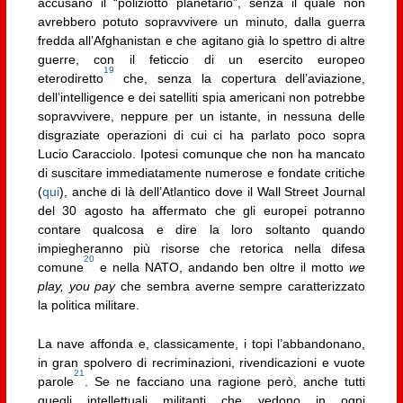
accusano il “poliziotto planetario”, senza il quale non
avrebbero potuto sopravvivere un minuto, dalla guerra
fredda all’Afghanistan e che agitano già lo spettro di altre
guerre, con il feticcio di un esercito europeo
19
eterodiretto
che, senza la copertura dell’aviazione,
dell’intelligence e dei satelliti spia americani non potrebbe
sopravvivere, neppure per un istante, in nessuna delle
disgraziate operazioni di cui ci ha parlato poco sopra
Lucio Caracciolo. Ipotesi comunque che non ha mancato
di suscitare immediatamente numerose e fondate critiche
(
qui
), anche di là dell’Atlantico dove il Wall Street Journal
del 30 agosto ha affermato che gli europei potranno
contare qualcosa e dire la loro soltanto quando
impiegheranno più risorse che retorica nella difesa
20
comune
e nella NATO, andando ben oltre il motto
we
play, you pay
che sembra averne sempre caratterizzato
la politica militare.
La nave affonda e, classicamente, i topi l’abbandonano,
in gran spolvero di recriminazioni, rivendicazioni e vuote
21
parole
. Se ne facciano una ragione però, anche tutti
quegli intellettuali militanti che vedono in ogni