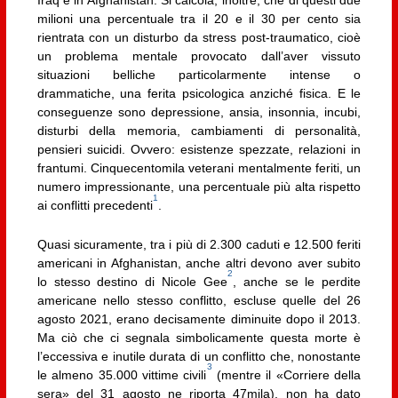
Iraq e in Afghanistan. Si calcola, inoltre, che di questi due
milioni una percentuale tra il 20 e il 30 per cento sia
rientrata con un disturbo da stress post-traumatico, cioè
un problema mentale provocato dall’aver vissuto
situazioni belliche particolarmente intense o
drammatiche, una ferita psicologica anziché fisica. E le
conseguenze sono depressione, ansia, insonnia, incubi,
disturbi della memoria, cambiamenti di personalità,
pensieri suicidi. Ovvero: esistenze spezzate, relazioni in
frantumi. Cinquecentomila veterani mentalmente feriti, un
numero impressionante, una percentuale più alta rispetto
1
ai conflitti precedenti
.
Quasi sicuramente, tra i più di 2.300 caduti e 12.500 feriti
americani in Afghanistan, anche altri devono aver subito
2
lo stesso destino di Nicole Gee
, anche se le perdite
americane nello stesso conflitto, escluse quelle del 26
agosto 2021, erano decisamente diminuite dopo il 2013.
Ma ciò che ci segnala simbolicamente questa morte è
l’eccessiva e inutile durata di un conflitto che, nonostante
3
le almeno 35.000 vittime civili
(mentre il «Corriere della
sera» del 31 agosto ne riporta 47mila), non ha dato