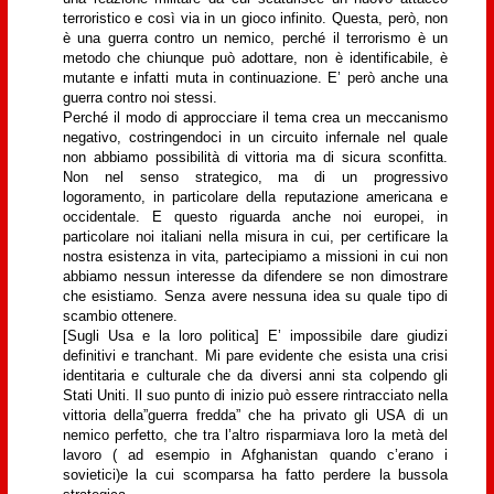
terroristico e così via in un gioco infinito. Questa, però, non
è una guerra contro un nemico, perché il terrorismo è un
metodo che chiunque può adottare, non è identificabile, è
mutante e infatti muta in continuazione. E’ però anche una
guerra contro noi stessi.
Perché il modo di approcciare il tema crea un meccanismo
negativo, costringendoci in un circuito infernale nel quale
non abbiamo possibilità di vittoria ma di sicura sconfitta.
Non nel senso strategico, ma di un progressivo
logoramento, in particolare della reputazione americana e
occidentale. E questo riguarda anche noi europei, in
particolare noi italiani nella misura in cui, per certificare la
nostra esistenza in vita, partecipiamo a missioni in cui non
abbiamo nessun interesse da difendere se non dimostrare
che esistiamo. Senza avere nessuna idea su quale tipo di
scambio ottenere.
[Sugli Usa e la loro politica] E’ impossibile dare giudizi
definitivi e tranchant. Mi pare evidente che esista una crisi
identitaria e culturale che da diversi anni sta colpendo gli
Stati Uniti. Il suo punto di inizio può essere rintracciato nella
vittoria della”guerra fredda” che ha privato gli USA di un
nemico perfetto, che tra l’altro risparmiava loro la metà del
lavoro ( ad esempio in Afghanistan quando c’erano i
sovietici)e la cui scomparsa ha fatto perdere la bussola