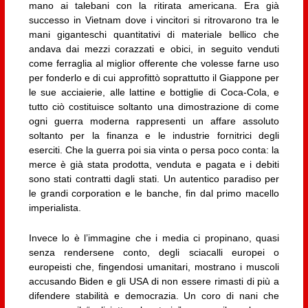
mano ai talebani con la ritirata americana. Era già
successo in Vietnam dove i vincitori si ritrovarono tra le
mani giganteschi quantitativi di materiale bellico che
andava dai mezzi corazzati e obici, in seguito venduti
come ferraglia al miglior offerente che volesse farne uso
per fonderlo e di cui approfittò soprattutto il Giappone per
le sue acciaierie, alle lattine e bottiglie di Coca-Cola, e
tutto ciò costituisce soltanto una dimostrazione di come
ogni guerra moderna rappresenti un affare assoluto
soltanto per la finanza e le industrie fornitrici degli
eserciti. Che la guerra poi sia vinta o persa poco conta: la
merce è già stata prodotta, venduta e pagata e i debiti
sono stati contratti dagli stati. Un autentico paradiso per
le grandi corporation e le banche, fin dal primo macello
imperialista.
Invece lo è l’immagine che i media ci propinano, quasi
senza rendersene conto, degli sciacalli europei o
europeisti che, fingendosi umanitari, mostrano i muscoli
accusando Biden e gli USA di non essere rimasti di più a
difendere stabilità e democrazia. Un coro di nani che