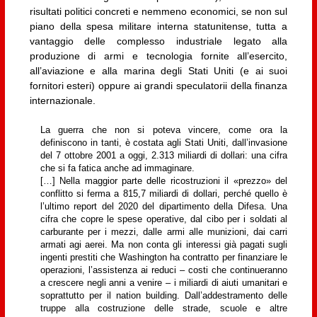
risultati politici concreti e nemmeno economici, se non sul
piano della spesa militare interna statunitense, tutta a
vantaggio delle complesso industriale legato alla
produzione di armi e tecnologia fornite all’esercito,
all’aviazione e alla marina degli Stati Uniti (e ai suoi
fornitori esteri) oppure ai grandi speculatorii della finanza
internazionale.
La guerra che non si poteva vincere, come ora la
definiscono in tanti, è costata agli Stati Uniti, dall’invasione
del 7 ottobre 2001 a oggi, 2.313 miliardi di dollari: una cifra
che si fa fatica anche ad immaginare.
[…] Nella maggior parte delle ricostruzioni il «prezzo» del
conflitto si ferma a 815,7 miliardi di dollari, perché quello è
l’ultimo report del 2020 del dipartimento della Difesa. Una
cifra che copre le spese operative, dal cibo per i soldati al
carburante per i mezzi, dalle armi alle munizioni, dai carri
armati agi aerei. Ma non conta gli interessi già pagati sugli
ingenti prestiti che Washington ha contratto per finanziare le
operazioni, l’assistenza ai reduci – costi che continueranno
a crescere negli anni a venire – i miliardi di aiuti umanitari e
soprattutto per il nation building. Dall’addestramento delle
truppe alla costruzione delle strade, scuole e altre