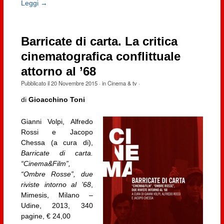
Leggi →
Barricate di carta. La critica
cinematografica conflittuale
attorno al ’68
Pubblicato il
20 Novembre 2015
· in
Cinema & tv
·
di
Gioacchino Toni
Gianni Volpi, Alfredo
Rossi e Jacopo
Chessa (a cura di),
Barricate di carta.
“Cinema&Film”,
“Ombre Rosse”, due
riviste intorno al ’68
,
Mimesis, Milano –
Udine, 2013, 340
pagine, € 24,00