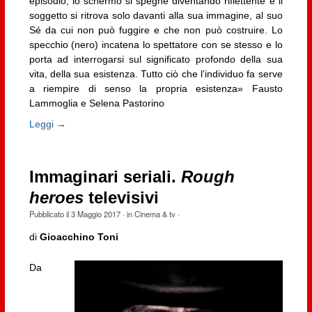
episodio, lo schermo si spegne diventando riflettente e il
soggetto si ritrova solo davanti alla sua immagine, al suo
Sé da cui non può fuggire e che non può costruire. Lo
specchio (nero) incatena lo spettatore con se stesso e lo
porta ad interrogarsi sul significato profondo della sua
vita, della sua esistenza. Tutto ciò che l’individuo fa serve
a riempire di senso la propria esistenza» Fausto
Lammoglia e Selena Pastorino
Leggi →
Immaginari seriali.
Rough
heroes
televisivi
Pubblicato il
3 Maggio 2017
· in
Cinema & tv
·
di
Gioacchino Toni
Da