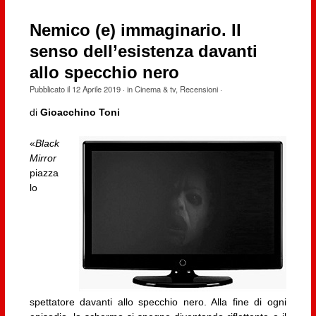
Nemico (e) immaginario. Il
senso dell’esistenza davanti
allo specchio nero
Pubblicato il
12 Aprile 2019
· in
Cinema & tv
,
Recensioni
·
di
Gioacchino Toni
«
Black
Mirror
piazza
lo
spettatore davanti allo specchio nero. Alla fine di ogni