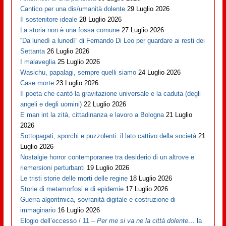
Cantico per una dis/umanità dolente
29 Luglio 2026
Il sostenitore ideale
28 Luglio 2026
La storia non è una fossa comune
27 Luglio 2026
“Da lunedì a lunedì” di Fernando Di Leo per guardare ai resti dei
Settanta
26 Luglio 2026
I malaveglia
25 Luglio 2026
Wasichu, papalagi, sempre quelli siamo
24 Luglio 2026
Case morte
23 Luglio 2026
Il poeta che cantò la gravitazione universale e la caduta (degli
angeli e degli uomini)
22 Luglio 2026
E man int la zità, cittadinanza e lavoro a Bologna
21 Luglio
2026
Sottopagati, sporchi e puzzolenti: il lato cattivo della società
21
Luglio 2026
Nostalgie horror contemporanee tra desiderio di un altrove e
riemersioni perturbanti
19 Luglio 2026
Le tristi storie delle morti delle regine
18 Luglio 2026
Storie di metamorfosi e di epidemie
17 Luglio 2026
Guerra algoritmica, sovranità digitale e costruzione di
immaginario
16 Luglio 2026
Elogio dell’eccesso / 11 –
Per me si va ne la città dolente…
la