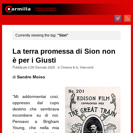
Currently viewing the tag:
"Sion"
La terra promessa di Sion non
è per i Giusti
Pubblicato il
29 Gennaio 2025
· in
Cinema & tv
,
Interventi
·
di
Sandro Moiso
“Mi addormentai così,
oppresso dal cupo
destino che sembrava
incombere su di noi.
Pensavo a Brigham
Young, che nella mia