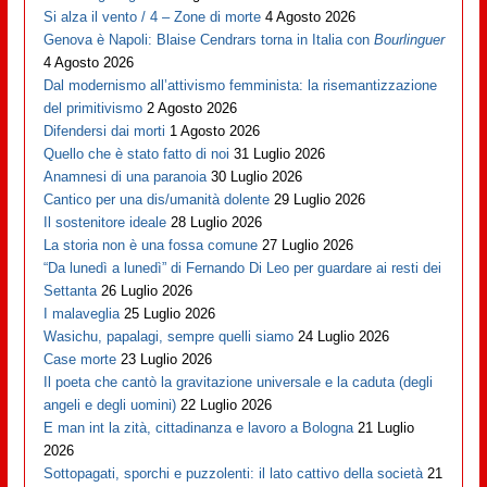
Si alza il vento / 4 – Zone di morte
4 Agosto 2026
Genova è Napoli: Blaise Cendrars torna in Italia con
Bourlinguer
4 Agosto 2026
Dal modernismo all’attivismo femminista: la risemantizzazione
del primitivismo
2 Agosto 2026
Difendersi dai morti
1 Agosto 2026
Quello che è stato fatto di noi
31 Luglio 2026
Anamnesi di una paranoia
30 Luglio 2026
Cantico per una dis/umanità dolente
29 Luglio 2026
Il sostenitore ideale
28 Luglio 2026
La storia non è una fossa comune
27 Luglio 2026
“Da lunedì a lunedì” di Fernando Di Leo per guardare ai resti dei
Settanta
26 Luglio 2026
I malaveglia
25 Luglio 2026
Wasichu, papalagi, sempre quelli siamo
24 Luglio 2026
Case morte
23 Luglio 2026
Il poeta che cantò la gravitazione universale e la caduta (degli
angeli e degli uomini)
22 Luglio 2026
E man int la zità, cittadinanza e lavoro a Bologna
21 Luglio
2026
Sottopagati, sporchi e puzzolenti: il lato cattivo della società
21