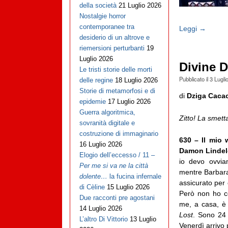
della società
21 Luglio 2026
Nostalgie horror
contemporanee tra
Leggi →
desiderio di un altrove e
riemersioni perturbanti
19
Luglio 2026
Divine D
Le tristi storie delle morti
Pubblicato il
3 Lugli
delle regine
18 Luglio 2026
Storie di metamorfosi e di
di
Dziga Caca
epidemie
17 Luglio 2026
Guerra algoritmica,
Zitto! La smett
sovranità digitale e
costruzione di immaginario
630 – Il mio
16 Luglio 2026
Damon Lindelo
Elogio dell’eccesso / 11 –
io devo ovvia
Per me si va ne la città
mentre Barbara 
dolente…
la fucina infernale
assicurato per
di Cèline
15 Luglio 2026
Però non ho c
Due racconti pre agostani
me, a casa, è 
14 Luglio 2026
Lost
. Sono 24 
L’altro Di Vittorio
13 Luglio
Venerdì arrivo p