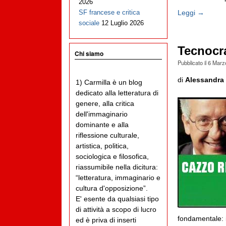
2026
Leggi →
SF francese e critica
sociale
12 Luglio 2026
Tecnocr
Chi siamo
Pubblicato il
6 Marz
di
Alessandra 
1) Carmilla è un blog
dedicato alla letteratura di
genere, alla critica
dell'immaginario
dominante e alla
riflessione culturale,
artistica, politica,
sociologica e filosofica,
riassumibile nella dicitura:
“letteratura, immaginario e
cultura d'opposizione”.
E' esente da qualsiasi tipo
di attività a scopo di lucro
fondamentale: i 
ed è priva di inserti