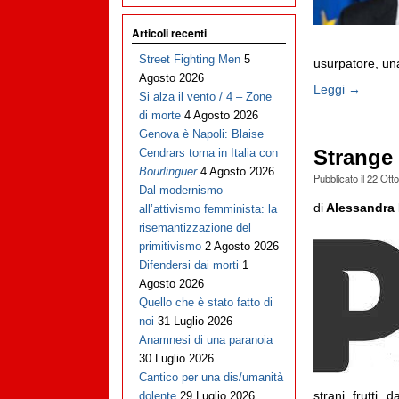
Articoli recenti
Street Fighting Men
5
usurpatore, una
Agosto 2026
Leggi →
Si alza il vento / 4 – Zone
di morte
4 Agosto 2026
Genova è Napoli: Blaise
Strange 
Cendrars torna in Italia con
Bourlinguer
4 Agosto 2026
Pubblicato il
22 Ott
Dal modernismo
di
Alessandra 
all’attivismo femminista: la
risemantizzazione del
primitivismo
2 Agosto 2026
Difendersi dai morti
1
Agosto 2026
Quello che è stato fatto di
noi
31 Luglio 2026
Anamnesi di una paranoia
30 Luglio 2026
Cantico per una dis/umanità
strani frutti
dolente
29 Luglio 2026