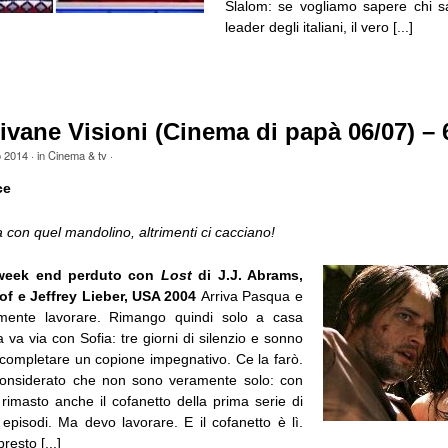
Slalom: se vogliamo sapere chi s
leader degli italiani, il vero [...]
ivane Visioni (Cinema di papà 06/07) – 
o 2014
· in
Cinema & tv
·
ce
a con quel mandolino, altrimenti ci cacciano!
 week end perduto con
Lost
di J.J. Abrams,
f e Jeffrey Lieber, USA 2004
Arriva Pasqua e
mente lavorare. Rimango quindi solo a casa
va via con Sofia: tre giorni di silenzio e sonno
 completare un copione impegnativo. Ce la farò.
onsiderato che non sono veramente solo: con
rimasto anche il cofanetto della prima serie di
episodi. Ma devo lavorare. E il cofanetto è lì.
resto [...]