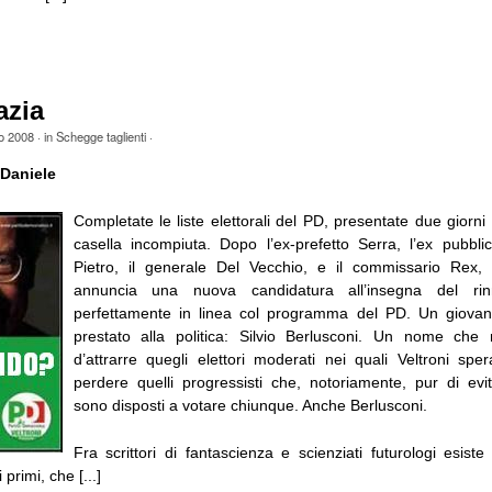
azia
o 2008
· in
Schegge taglienti
·
Daniele
Completate le liste elettorali del PD, presentate due giorn
casella incompiuta. Dopo l’ex-prefetto Serra, l’ex pubbli
Pietro, il generale Del Vecchio, e il commissario Rex, 
annuncia una nuova candidatura all’insegna del ri
perfettamente in linea col programma del PD. Un giovan
prestato alla politica: Silvio Berlusconi. Un nome ch
d’attrarre quegli elettori moderati nei quali Veltroni sper
perdere quelli progressisti che, notoriamente, pur di evi
sono disposti a votare chiunque. Anche Berlusconi.
Fra scrittori di fantascienza e scienziati futurologi esist
primi, che [...]