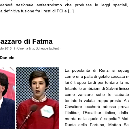
idarietà nazionale
antiterrorismo che produsse le leggi speciali
 definitiva fusione fra i resti di PCI e [...]
 cazzaro di Fatma
sto 2015
· in
Cinema & tv
,
Schegge taglienti
·
Daniele
La popolarità di Renzi si squagl
come una palla di gelato cascata ne
lui è troppo tardi per tentare la m
Intanto le ambizioni di Salvini finis
come zanzare sotto le ciabatte
tentato la volata troppo presto. A 
Cavaliere toccherà adesso prova
l’Italibur, l’Excalibur italica, da
merda nella quale è sepolta? Mat
Ruota della Fortuna, Matteo Sa