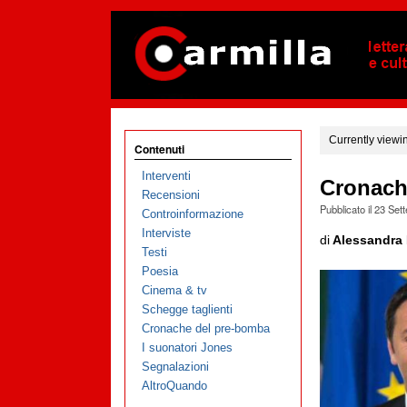
Currently viewi
Contenuti
Interventi
Cronach
Recensioni
Pubblicato il
23 Set
Controinformazione
Interviste
di
Alessandra 
Testi
Poesia
Cinema & tv
Schegge taglienti
Cronache del pre-bomba
I suonatori Jones
Segnalazioni
AltroQuando