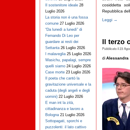
cosiddetta
sol
Il sostenitore ideale
28
Repubblica della
Luglio 2026
La storia non è una fossa
Leggi →
comune
27 Luglio 2026
“Da lunedì a lunedì” di
Fernando Di Leo per
Il terzo
guardare ai resti dei
Settanta
26 Luglio 2026
Pubblicato il
23 Ago
I malaveglia
25 Luglio 2026
di
Alessandra 
Wasichu, papalagi, sempre
quelli siamo
24 Luglio 2026
Case morte
23 Luglio 2026
Il poeta che cantò la
gravitazione universale e la
caduta (degli angeli e degli
uomini)
22 Luglio 2026
E man int la zità,
cittadinanza e lavoro a
Bologna
21 Luglio 2026
Sottopagati, sporchi e
puzzolenti: il lato cattivo