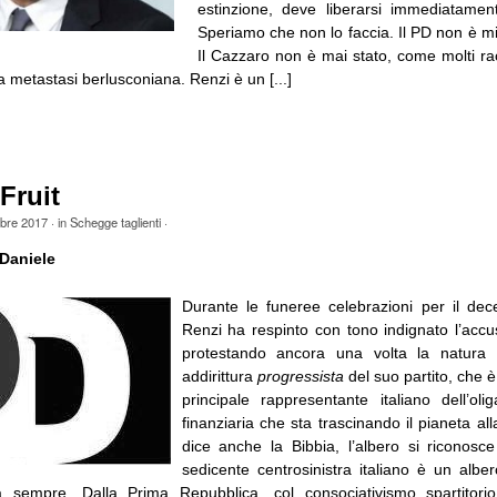
estinzione, deve liberarsi immediatame
Speriamo che non lo faccia. Il PD non è mi
Il Cazzaro non è mai stato, come molti r
 metastasi berlusconiana. Renzi è un [...]
Fruit
obre 2017
· in
Schegge taglienti
·
Daniele
Durante le funeree celebrazioni per il de
Renzi ha respinto con tono indignato l’accu
protestando ancora una volta la natura
addirittura
progressista
del suo partito, che è
principale rappresentante italiano dell’olig
finanziaria che sta trascinando il pianeta a
dice anche la Bibbia, l’albero si riconosce 
sedicente centrosinistra italiano è un alb
 da sempre. Dalla Prima Repubblica, col consociativismo spartitor