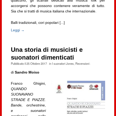
qualcuno, gli scaffali dedicati alla musica folk per
accorgersi che possono contenere veramente di tutto.
Sia che si tratti di musica italiana che internazionale.
Balli tradizionali, cori popolari [...]
Leggi →
Una storia di musicisti e
suonatori dimenticati
Pubblicato il
25 Ottobre 2017
· in
I suonatori Jones
,
Recensioni
·
di
Sandro Moiso
Franco Ghigini,
QUANDO
SUONAVANO
STRADE E PIAZZE.
Bande, orchestrine,
e suonatori