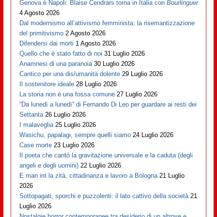
Genova è Napoli: Blaise Cendrars torna in Italia con
Bourlinguer
4 Agosto 2026
Dal modernismo all’attivismo femminista: la risemantizzazione
del primitivismo
2 Agosto 2026
Difendersi dai morti
1 Agosto 2026
Quello che è stato fatto di noi
31 Luglio 2026
Anamnesi di una paranoia
30 Luglio 2026
Cantico per una dis/umanità dolente
29 Luglio 2026
Il sostenitore ideale
28 Luglio 2026
La storia non è una fossa comune
27 Luglio 2026
“Da lunedì a lunedì” di Fernando Di Leo per guardare ai resti dei
Settanta
26 Luglio 2026
I malaveglia
25 Luglio 2026
Wasichu, papalagi, sempre quelli siamo
24 Luglio 2026
Case morte
23 Luglio 2026
Il poeta che cantò la gravitazione universale e la caduta (degli
angeli e degli uomini)
22 Luglio 2026
E man int la zità, cittadinanza e lavoro a Bologna
21 Luglio
2026
Sottopagati, sporchi e puzzolenti: il lato cattivo della società
21
Luglio 2026
Nostalgie horror contemporanee tra desiderio di un altrove e