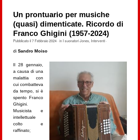
Un prontuario per musiche
(quasi) dimenticate. Ricordo di
Franco Ghigini (1957-2024)
Pubblicato il
7 Febbraio 2024
· in
I suonatori Jones
,
Interventi
·
di
Sandro Moiso
Il 28 gennaio,
a causa di una
malattia con
cui combatteva
da tempo, si è
spento Franco
Ghigini.
Musicista e
intellettuale
colto e
raffinato;