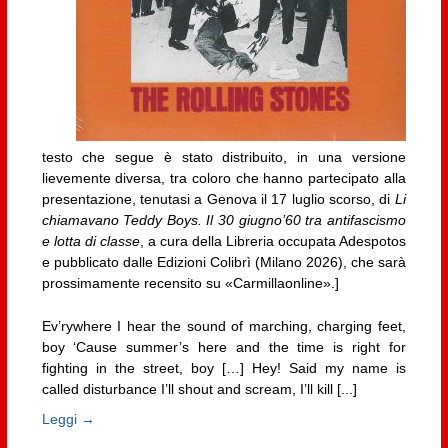
testo che segue è stato distribuito, in una versione
lievemente diversa, tra coloro che hanno partecipato alla
presentazione, tenutasi a Genova il 17 luglio scorso, di
Li
chiamavano Teddy Boys. Il 30 giugno’60 tra antifascismo
e lotta di classe
, a cura della Libreria occupata Adespotos
e pubblicato dalle Edizioni Colibrì (Milano 2026), che sarà
prossimamente recensito su «Carmillaonline».]
Ev’rywhere I hear the sound of marching, charging feet,
boy ‘Cause summer’s here and the time is right for
fighting in the street, boy […] Hey! Said my name is
called disturbance I’ll shout and scream, I’ll kill [...]
Leggi →