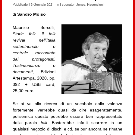
Pubblicato il
3 Gennaio 2021
· in
I suonatori Jones
,
Recensioni
·
di
Sandro Moiso
Maurizio Berselli,
Storie folk. Il folk
revival nell’Italia
settentrionale e
centrale raccontato
dai protagonisti.
Testimonianze e
documenti
, Edizioni
Artestampa, 2020, pp.
392 + USB card,
25,00 euro
Se si va alla ricerca di un vocabolo dalla valenza
fortemente, verrebbe quasi da dire esageratamente,
polisemica questo potrebbe essere ben rappresentato
dalla parola
folk
. Basterebbe infatti scorrere in un
qualsiasi negozio di dischi e cd, se pur ancora ne rimane