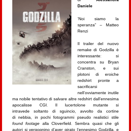
Daniele
‘Noi siamo la
speranza” – Matteo
Renzi
Il trailer del nuovo
remake di Godzilla è
interessante: si
concentra su Bryan
Cranston, e sui
plotoni di eroiche
redshirt pronte a
sacrificarsi
nell’ovviamente inutile
ma nobile tentativo di salvare altre redshirt dall’ennesima
apocalisse CGI. Il lucertolone mutante si
intravede soltanto di sguincio, avvolto da cortine
di nebbia, in pochi fotogrammi pseudo realistici stile
found footage
alla Cloverfield. Sembra quasi che gli
autori si vergognino d’aver girato l’ennesimo Godzilla, e