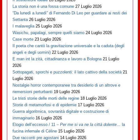
La storia non è una fossa comune
27 Luglio 2026
“Da lunedì a lunedì” di Fernando Di Leo per guardare ai resti dei
Settanta
26 Luglio 2026
I malaveglia
25 Luglio 2026
Wasichu, papalagi, sempre quelli siamo
24 Luglio 2026
Case morte
23 Luglio 2026
Il poeta che cantò la gravitazione universale e la caduta (degli
angeli e degli uomini)
22 Luglio 2026
E man int la zità, cittadinanza e lavoro a Bologna
21 Luglio
2026
Sottopagati, sporchi e puzzolenti: il lato cattivo della società
21
Luglio 2026
Nostalgie horror contemporanee tra desiderio di un altrove e
riemersioni perturbanti
19 Luglio 2026
Le tristi storie delle morti delle regine
18 Luglio 2026
Storie di metamorfosi e di epidemie
17 Luglio 2026
Guerra algoritmica, sovranità digitale e costruzione di
immaginario
16 Luglio 2026
Elogio dell’eccesso / 11 –
Per me si va ne la città dolente…
la
fucina infernale di Cèline
15 Luglio 2026
Due racconti pre agostani
14 Luglio 2026