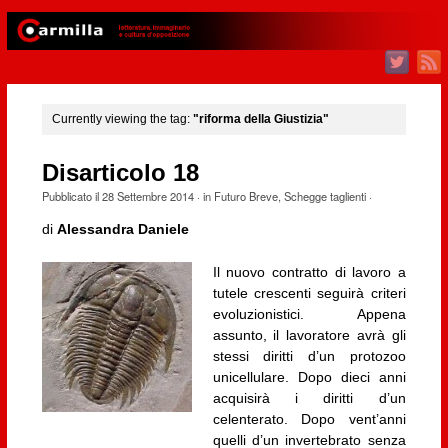
Currently viewing the tag:
"riforma della Giustizia"
Disarticolo 18
Pubblicato il
28 Settembre 2014
· in
Futuro Breve
,
Schegge taglienti
·
di
Alessandra Daniele
Il nuovo contratto di lavoro a
tutele crescenti seguirà criteri
evoluzionistici. Appena
assunto, il lavoratore avrà gli
stessi diritti d’un protozoo
unicellulare. Dopo dieci anni
acquisirà i diritti d’un
celenterato. Dopo vent’anni
quelli d’un invertebrato senza