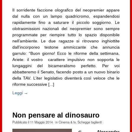
Il sorridente faccione olografico del neopremier appare
dal nulla con un lampo quadricromo, espandendosi
rapidamente fino a saturare il piccolo soggiorno. Le
olotrasmissioni nazionali del neopremier sono sempre
programmate per riempire tutto lo spazio disponibile
nell’ambiente. Le due ragazze si ritrovano inghiottite
dall’incorporeo testone ammiccante che annuncia
garrulo: “Buon giorno! Ecco le riforme della settimana.
Ariete: il vostro carattere impulsivo non sopporta le
lungaggini del bicameralismo perfetto. Per voi
abbatteremo il Senato, facendo posto a un nuovo binario
della TAV. L’iter legislativo diventerà così veloce che le
riforme successive [...]
Leggi →
Non pensare al dinosauro
Pubblicato il
11 Maggio 2014
· in
Cinema & tv
,
Schegge taglienti
·
di
Alessandra