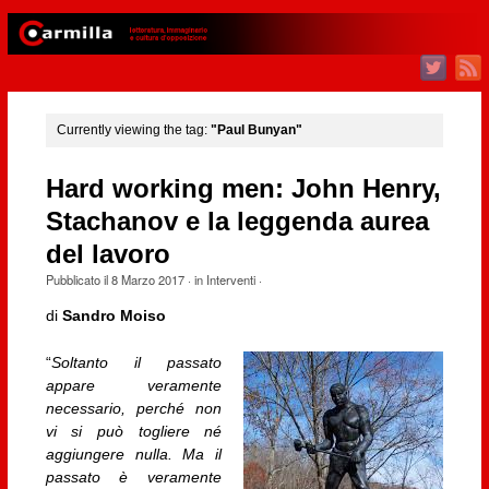
Currently viewing the tag:
"Paul Bunyan"
Hard working men: John Henry,
Stachanov e la leggenda aurea
del lavoro
Pubblicato il
8 Marzo 2017
· in
Interventi
·
di
Sandro Moiso
“
Soltanto il passato
appare veramente
necessario, perché non
vi si può togliere né
aggiungere nulla. Ma il
passato è veramente