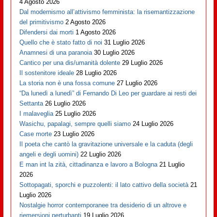
4 Agosto 2026
Dal modernismo all’attivismo femminista: la risemantizzazione
del primitivismo
2 Agosto 2026
Difendersi dai morti
1 Agosto 2026
Quello che è stato fatto di noi
31 Luglio 2026
Anamnesi di una paranoia
30 Luglio 2026
Cantico per una dis/umanità dolente
29 Luglio 2026
Il sostenitore ideale
28 Luglio 2026
La storia non è una fossa comune
27 Luglio 2026
“Da lunedì a lunedì” di Fernando Di Leo per guardare ai resti dei
Settanta
26 Luglio 2026
I malaveglia
25 Luglio 2026
Wasichu, papalagi, sempre quelli siamo
24 Luglio 2026
Case morte
23 Luglio 2026
Il poeta che cantò la gravitazione universale e la caduta (degli
angeli e degli uomini)
22 Luglio 2026
E man int la zità, cittadinanza e lavoro a Bologna
21 Luglio
2026
Sottopagati, sporchi e puzzolenti: il lato cattivo della società
21
Luglio 2026
Nostalgie horror contemporanee tra desiderio di un altrove e
riemersioni perturbanti
19 Luglio 2026