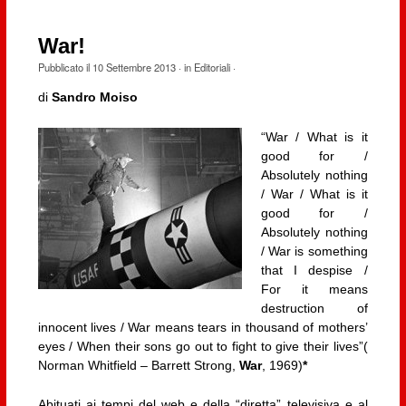
War!
Pubblicato il
10 Settembre 2013
· in
Editoriali
·
di
Sandro Moiso
“War / What is it
good for /
Absolutely nothing
/ War / What is it
good for /
Absolutely nothing
/ War is something
that I despise /
For it means
destruction of
innocent lives / War means tears in thousand of mothers’
eyes / When their sons go out to fight to give their lives”(
Norman Whitfield – Barrett Strong,
War
, 1969)
*
Abituati ai tempi del web e della “diretta” televisiva e al