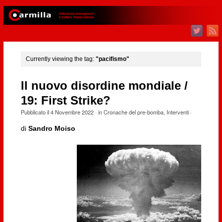
Currently viewing the tag:
"pacifismo"
Il nuovo disordine mondiale /
19: First Strike?
Pubblicato il
4 Novembre 2022
· in
Cronache del pre-bomba
,
Interventi
·
di
Sandro Moiso