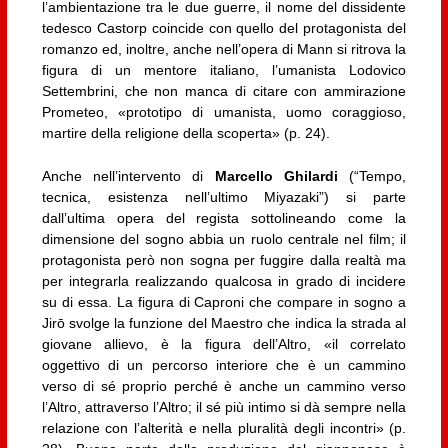
l’ambientazione tra le due guerre, il nome del dissidente
tedesco Castorp coincide con quello del protagonista del
romanzo ed, inoltre, anche nell’opera di Mann si ritrova la
figura di un mentore italiano, l’umanista Lodovico
Settembrini, che non manca di citare con ammirazione
Prometeo, «prototipo di umanista, uomo coraggioso,
martire della religione della scoperta» (p. 24).
Anche nell’intervento di
Marcello Ghilardi
(“Tempo,
tecnica, esistenza nell’ultimo Miyazaki”) si parte
dall’ultima opera del regista sottolineando come la
dimensione del sogno abbia un ruolo centrale nel film; il
protagonista però non sogna per fuggire dalla realtà ma
per integrarla realizzando qualcosa in grado di incidere
su di essa. La figura di Caproni che compare in sogno a
Jirō svolge la funzione del Maestro che indica la strada al
giovane allievo, è la figura dell’Altro, «il correlato
oggettivo di un percorso interiore che è un cammino
verso di sé proprio perché è anche un cammino verso
l’Altro, attraverso l’Altro; il sé più intimo si dà sempre nella
relazione con l’alterità e nella pluralità degli incontri» (p.