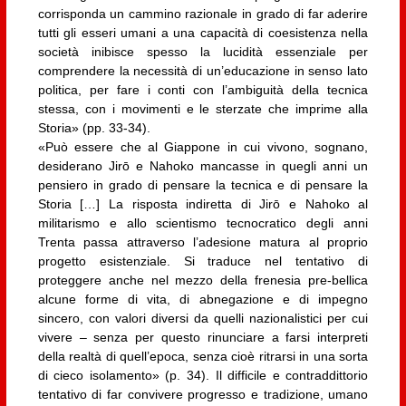
corrisponda un cammino razionale in grado di far aderire
tutti gli esseri umani a una capacità di coesistenza nella
società inibisce spesso la lucidità essenziale per
comprendere la necessità di un’educazione in senso lato
politica, per fare i conti con l’ambiguità della tecnica
stessa, con i movimenti e le sterzate che imprime alla
Storia» (pp. 33-34).
«Può essere che al Giappone in cui vivono, sognano,
desiderano Jirō e Nahoko mancasse in quegli anni un
pensiero in grado di pensare la tecnica e di pensare la
Storia […] La risposta indiretta di Jirō e Nahoko al
militarismo e allo scientismo tecnocratico degli anni
Trenta passa attraverso l’adesione matura al proprio
progetto esistenziale. Si traduce nel tentativo di
proteggere anche nel mezzo della frenesia pre-bellica
alcune forme di vita, di abnegazione e di impegno
sincero, con valori diversi da quelli nazionalistici per cui
vivere – senza per questo rinunciare a farsi interpreti
della realtà di quell’epoca, senza cioè ritrarsi in una sorta
di cieco isolamento» (p. 34). Il difficile e contraddittorio
tentativo di far convivere progresso e tradizione, umano