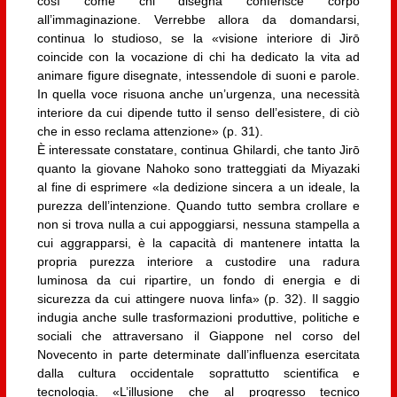
così come chi disegna conferisce corpo
all’immaginazione. Verrebbe allora da domandarsi,
continua lo studioso, se la «visione interiore di Jirō
coincide con la vocazione di chi ha dedicato la vita ad
animare figure disegnate, intessendole di suoni e parole.
In quella voce risuona anche un’urgenza, una necessità
interiore da cui dipende tutto il senso dell’esistere, di ciò
che in esso reclama attenzione» (p. 31).
È interessate constatare, continua Ghilardi, che tanto Jirō
quanto la giovane Nahoko sono tratteggiati da Miyazaki
al fine di esprimere «la dedizione sincera a un ideale, la
purezza dell’intenzione. Quando tutto sembra crollare e
non si trova nulla a cui appoggiarsi, nessuna stampella a
cui aggrapparsi, è la capacità di mantenere intatta la
propria purezza interiore a custodire una radura
luminosa da cui ripartire, un fondo di energia e di
sicurezza da cui attingere nuova linfa» (p. 32). Il saggio
indugia anche sulle trasformazioni produttive, politiche e
sociali che attraversano il Giappone nel corso del
Novecento in parte determinate dall’influenza esercitata
dalla cultura occidentale soprattutto scientifica e
tecnologia. «L’illusione che al progresso tecnico