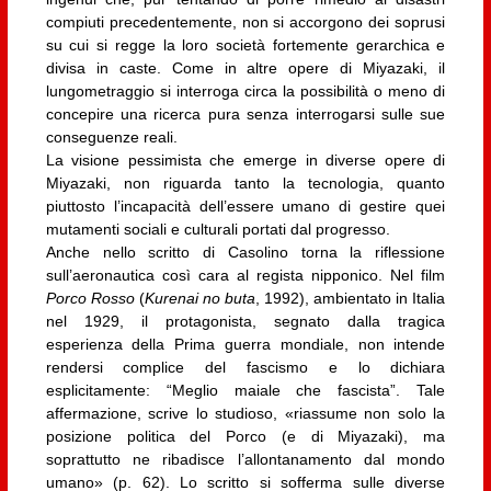
compiuti precedentemente, non si accorgono dei soprusi
su cui si regge la loro società fortemente gerarchica e
divisa in caste. Come in altre opere di Miyazaki, il
lungometraggio si interroga circa la possibilità o meno di
concepire una ricerca pura senza interrogarsi sulle sue
conseguenze reali.
La visione pessimista che emerge in diverse opere di
Miyazaki, non riguarda tanto la tecnologia, quanto
piuttosto l’incapacità dell’essere umano di gestire quei
mutamenti sociali e culturali portati dal progresso.
Anche nello scritto di Casolino torna la riflessione
sull’aeronautica così cara al regista nipponico. Nel film
Porco Rosso
(
Kurenai no buta
, 1992), ambientato in Italia
nel 1929, il protagonista, segnato dalla tragica
esperienza della Prima guerra mondiale, non intende
rendersi complice del fascismo e lo dichiara
esplicitamente: “Meglio maiale che fascista”. Tale
affermazione, scrive lo studioso, «riassume non solo la
posizione politica del Porco (e di Miyazaki), ma
soprattutto ne ribadisce l’allontanamento dal mondo
umano» (p. 62). Lo scritto si sofferma sulle diverse