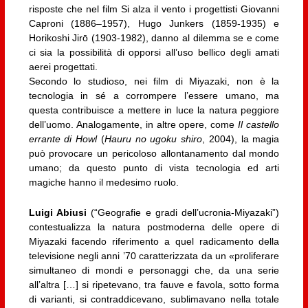
risposte che nel film Si alza il vento i progettisti Giovanni
Caproni (1886–1957), Hugo Junkers (1859-1935) e
Horikoshi Jirō (1903-1982), danno al dilemma se e come
ci sia la possibilità di opporsi all’uso bellico degli amati
aerei progettati.
Secondo lo studioso, nei film di Miyazaki, non è la
tecnologia in sé a corrompere l’essere umano, ma
questa contribuisce a mettere in luce la natura peggiore
dell’uomo. Analogamente, in altre opere, come
Il castello
errante di Howl
(
Hauru no ugoku shiro
, 2004), la magia
può provocare un pericoloso allontanamento dal mondo
umano; da questo punto di vista tecnologia ed arti
magiche hanno il medesimo ruolo.
Luigi Abiusi
(“Geografie e gradi dell’ucronia-Miyazaki”)
contestualizza la natura postmoderna delle opere di
Miyazaki facendo riferimento a quel radicamento della
televisione negli anni ’70 caratterizzata da un «proliferare
simultaneo di mondi e personaggi che, da una serie
all’altra […] si ripetevano, tra fauve e favola, sotto forma
di varianti, si contraddicevano, sublimavano nella totale