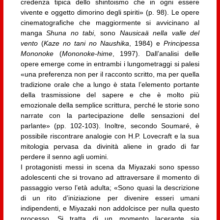
credenza tipica dello shintoismo che in ogni essere
vivente e oggetto dimorino degli spiriti» (p. 98). Le opere
cinematografiche che maggiormente si avvicinano al
manga
Shuna no tabi
, sono
Nausicaä nella valle del
vento
(
Kaze no tani no Naushika
, 1984) e
Principessa
Mononoke
(
Mononoke-hime
, 1997). Dall’analisi delle
opere emerge come in entrambi i lungometraggi si palesi
«una preferenza non per il racconto scritto, ma per quella
tradizione orale che a lungo è stata l’elemento portante
della trasmissione del sapere e che è molto più
emozionale della semplice scrittura, perché le storie sono
narrate con la partecipazione delle sensazioni del
parlante» (pp. 102-103). Inoltre, secondo Soumaré, è
possibile riscontrare analogie con H.P. Lovecraft e la sua
mitologia pervasa da divinità aliene in grado di far
perdere il senno agli uomini.
I protagonisti messi in scena da Miyazaki sono spesso
adolescenti che si trovano ad attraversare il momento di
passaggio verso l’età adulta; «Sono quasi la descrizione
di un rito d’iniziazione per divenire esseri umani
indipendenti, e Miyazaki non addolcisce per nulla questo
processo. Si tratta di un momento lacerante sia