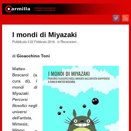
I mondi di Miyazaki
Pubblicato il
22 Febbraio 2016
· in
Recensioni
·
di
Gioacchino Toni
Matteo
Boscarol (a
cura di),
I
mondi di
Miyazaki.
Percorsi
filosofici negli
universi
dell’artista
,
Mimesis,
Milano –