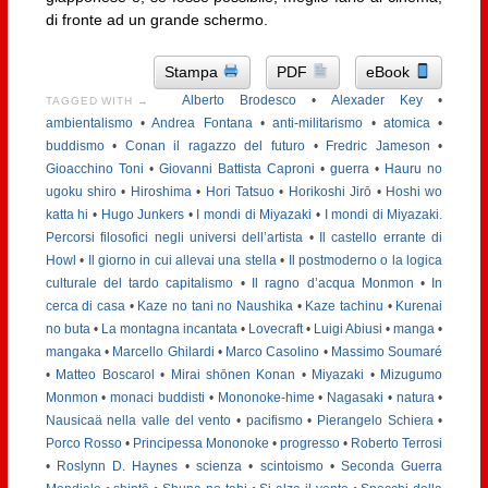
di fronte ad un grande schermo.
Stampa
PDF
eBook
Alberto Brodesco
•
Alexader Key
•
TAGGED WITH →
ambientalismo
•
Andrea Fontana
•
anti-militarismo
•
atomica
•
buddismo
•
Conan il ragazzo del futuro
•
Fredric Jameson
•
Gioacchino Toni
•
Giovanni Battista Caproni
•
guerra
•
Hauru no
ugoku shiro
•
Hiroshima
•
Hori Tatsuo
•
Horikoshi Jirō
•
Hoshi wo
katta hi
•
Hugo Junkers
•
I mondi di Miyazaki
•
I mondi di Miyazaki.
Percorsi filosofici negli universi dell’artista
•
Il castello errante di
Howl
•
Il giorno in cui allevai una stella
•
Il postmoderno o la logica
culturale del tardo capitalismo
•
Il ragno d’acqua Monmon
•
In
cerca di casa
•
Kaze no tani no Naushika
•
Kaze tachinu
•
Kurenai
no buta
•
La montagna incantata
•
Lovecraft
•
Luigi Abiusi
•
manga
•
mangaka
•
Marcello Ghilardi
•
Marco Casolino
•
Massimo Soumaré
•
Matteo Boscarol
•
Mirai shōnen Konan
•
Miyazaki
•
Mizugumo
Monmon
•
monaci buddisti
•
Mononoke-hime
•
Nagasaki
•
natura
•
Nausicaä nella valle del vento
•
pacifismo
•
Pierangelo Schiera
•
Porco Rosso
•
Principessa Mononoke
•
progresso
•
Roberto Terrosi
•
Roslynn D. Haynes
•
scienza
•
scintoismo
•
Seconda Guerra