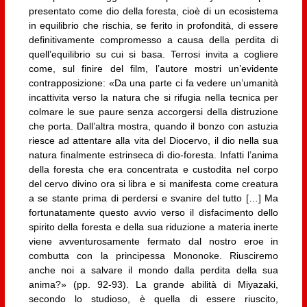
presentato come dio della foresta, cioè di un ecosistema
in equilibrio che rischia, se ferito in profondità, di essere
definitivamente compromesso a causa della perdita di
quell’equilibrio su cui si basa. Terrosi invita a cogliere
come, sul finire del film, l’autore mostri un’evidente
contrapposizione: «Da una parte ci fa vedere un’umanità
incattivita verso la natura che si rifugia nella tecnica per
colmare le sue paure senza accorgersi della distruzione
che porta. Dall’altra mostra, quando il bonzo con astuzia
riesce ad attentare alla vita del Diocervo, il dio nella sua
natura finalmente estrinseca di dio-foresta. Infatti l’anima
della foresta che era concentrata e custodita nel corpo
del cervo divino ora si libra e si manifesta come creatura
a se stante prima di perdersi e svanire del tutto […] Ma
fortunatamente questo avvio verso il disfacimento dello
spirito della foresta e della sua riduzione a materia inerte
viene avventurosamente fermato dal nostro eroe in
combutta con la principessa Mononoke. Riusciremo
anche noi a salvare il mondo dalla perdita della sua
anima?» (pp. 92-93). La grande abilità di Miyazaki,
secondo lo studioso, è quella di essere riuscito,