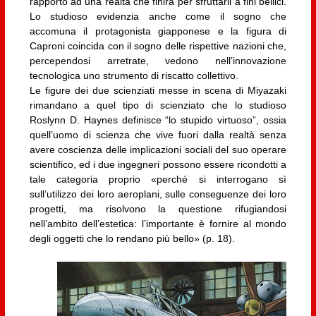
rapporto ad una realtà che finirà per sfruttarli a fini bellici.
Lo studioso evidenzia anche come il sogno che
accomuna il protagonista giapponese e la figura di
Caproni coincida con il sogno delle rispettive nazioni che,
percependosi arretrate, vedono nell’innovazione
tecnologica uno strumento di riscatto collettivo.
Le figure dei due scienziati messe in scena di Miyazaki
rimandano a quel tipo di scienziato che lo studioso
Roslynn D. Haynes definisce “lo stupido virtuoso”, ossia
quell’uomo di scienza che vive fuori dalla realtà senza
avere coscienza delle implicazioni sociali del suo operare
scientifico, ed i due ingegneri possono essere ricondotti a
tale categoria proprio «perché si interrogano sì
sull’utilizzo dei loro aeroplani, sulle conseguenze dei loro
progetti, ma risolvono la questione rifugiandosi
nell’ambito dell’estetica: l’importante è fornire al mondo
degli oggetti che lo rendano più bello» (p. 18).