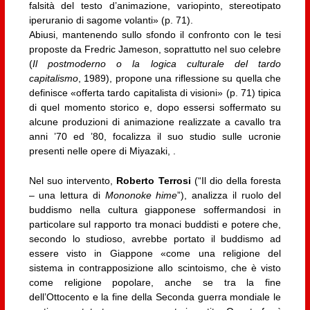
falsità del testo d’animazione, variopinto, stereotipato
iperuranio di sagome volanti» (p. 71).
Abiusi, mantenendo sullo sfondo il confronto con le tesi
proposte da Fredric Jameson, soprattutto nel suo celebre
(
Il postmoderno o la logica culturale del tardo
capitalismo
, 1989), propone una riflessione su quella che
definisce «offerta tardo capitalista di visioni» (p. 71) tipica
di quel momento storico e, dopo essersi soffermato su
alcune produzioni di animazione realizzate a cavallo tra
anni ’70 ed ’80, focalizza il suo studio sulle ucronie
presenti nelle opere di Miyazaki, .
Nel suo intervento,
Roberto Terrosi
(“Il dio della foresta
– una lettura di
Mononoke hime
”), analizza il ruolo del
buddismo nella cultura giapponese soffermandosi in
particolare sul rapporto tra monaci buddisti e potere che,
secondo lo studioso, avrebbe portato il buddismo ad
essere visto in Giappone «come una religione del
sistema in contrapposizione allo scintoismo, che è visto
come religione popolare, anche se tra la fine
dell’Ottocento e la fine della Seconda guerra mondiale le