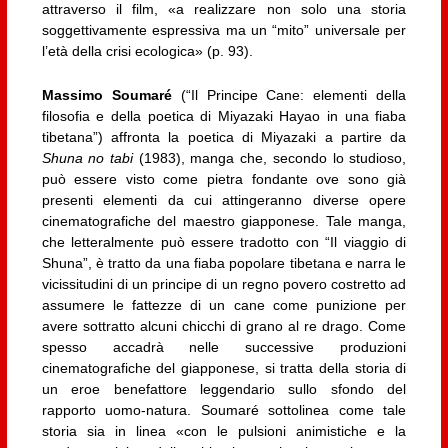
attraverso il film, «a realizzare non solo una storia
soggettivamente espressiva ma un “mito” universale per
l’età della crisi ecologica» (p. 93).
Massimo Soumaré
(“Il Principe Cane: elementi della
filosofia e della poetica di Miyazaki Hayao in una fiaba
tibetana”) affronta la poetica di Miyazaki a partire da
Shuna no tabi
(1983), manga che, secondo lo studioso,
può essere visto come pietra fondante ove sono già
presenti elementi da cui attingeranno diverse opere
cinematografiche del maestro giapponese. Tale manga,
che letteralmente può essere tradotto con “Il viaggio di
Shuna”, è tratto da una fiaba popolare tibetana e narra le
vicissitudini di un principe di un regno povero costretto ad
assumere le fattezze di un cane come punizione per
avere sottratto alcuni chicchi di grano al re drago. Come
spesso accadrà nelle successive produzioni
cinematografiche del giapponese, si tratta della storia di
un eroe benefattore leggendario sullo sfondo del
rapporto uomo-natura. Soumaré sottolinea come tale
storia sia in linea «con le pulsioni animistiche e la