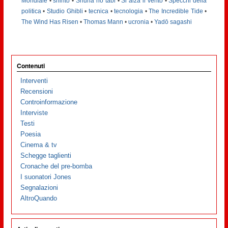
Mondiale
•
shintō
•
Shuna no tabi
•
Si alza il vento
•
Specchi della
politica
•
Studio Ghibli
•
tecnica
•
tecnologia
•
The Incredible Tide
•
The Wind Has Risen
•
Thomas Mann
•
ucronia
•
Yadō sagashi
Contenuti
Interventi
Recensioni
Controinformazione
Interviste
Testi
Poesia
Cinema & tv
Schegge taglienti
Cronache del pre-bomba
I suonatori Jones
Segnalazioni
AltroQuando