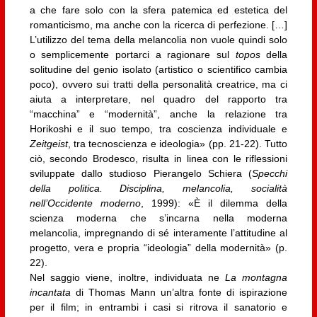
a che fare solo con la sfera patemica ed estetica del
romanticismo, ma anche con la ricerca di perfezione. […]
L’utilizzo del tema della melancolia non vuole quindi solo
o semplicemente portarci a ragionare sul
topos
della
solitudine del genio isolato (artistico o scientifico cambia
poco), ovvero sui tratti della personalità creatrice, ma ci
aiuta a interpretare, nel quadro del rapporto tra
“macchina” e “modernità”, anche la relazione tra
Horikoshi e il suo tempo, tra coscienza individuale e
Zeitgeist
, tra tecnoscienza e ideologia» (pp. 21-22). Tutto
ciò, secondo Brodesco, risulta in linea con le riflessioni
sviluppate dallo studioso Pierangelo Schiera (
Specchi
della politica. Disciplina, melancolia, socialità
nell’Occidente moderno
, 1999): «È il dilemma della
scienza moderna che s’incarna nella moderna
melancolia, impregnando di sé interamente l’attitudine al
progetto, vera e propria “ideologia” della modernità» (p.
22).
Nel saggio viene, inoltre, individuata ne
La montagna
incantata
di Thomas Mann un’altra fonte di ispirazione
per il film; in entrambi i casi si ritrova il sanatorio e