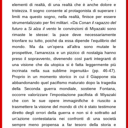
elementi di realtà, di una realtà che è anche dolore e
tristezza. Il sogno consente al protagonista di superare i
limiti ma questo sogno, nella realtà, finisce per essere
strumentalizzato per fini militari. «Da
Conan il ragazzo del
futuro
a
Si alza il vento
le convinzioni di Miyazaki sono
rimaste le stesse: la pace deve necessariamente
trionfare su tutto, poiché da essa dipende l’equilibrio del
mondo. Ma da un’opera all’altra sono mutate le
prospettive, l’amarezza e un pizzico di nostalgia hanno
preso il sopravvento, divenendo così parti integranti di
una visione che da utopica si è fatta leggermente più
incrinata nella sua sublime ingenuità» (pp. 46-47).
Proprio in un momento storico in cui il Giappone sta
abbandonando quel pacifismo maturato dopo la tragedia
della Seconda guerra mondiale, sostiene Fontana,
occorre valorizzare l’impostazione pacifista di Miyazaki
che con le sue opere immaginifiche è riuscito a
trasmettere la visione del mondo di chi è stato testimone
diretto degli orrori della guerra e non si è sottratto ad
un’azione contestataria nei confronti di una società
sempre meno propensa a far tesoro della storia e