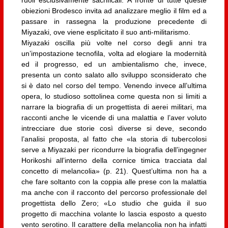
obiezioni Brodesco invita ad analizzare meglio il film ed a
passare in rassegna la produzione precedente di
Miyazaki, ove viene esplicitato il suo anti-militarismo.
Miyazaki oscilla più volte nel corso degli anni tra
un’impostazione tecnofila, volta ad elogiare la modernità
ed il progresso, ed un ambientalismo che, invece,
presenta un conto salato allo sviluppo sconsiderato che
si è dato nel corso del tempo. Venendo invece all’ultima
opera, lo studioso sottolinea come questa non si limiti a
narrare la biografia di un progettista di aerei militari, ma
racconti anche le vicende di una malattia e l’aver voluto
intrecciare due storie così diverse si deve, secondo
l’analisi proposta, al fatto che «la storia di tubercolosi
serve a Miyazaki per ricondurre la biografia dell’ingegner
Horikoshi all’interno della cornice timica tracciata dal
concetto di melancolia» (p. 21). Quest’ultima non ha a
che fare soltanto con la coppia alle prese con la malattia
ma anche con il racconto del percorso professionale del
progettista dello Zero; «Lo studio che guida il suo
progetto di macchina volante lo lascia esposto a questo
vento serotino. Il carattere della melancolia non ha infatti