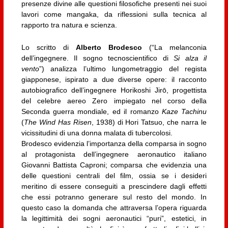
presenze divine alle questioni filosofiche presenti nei suoi
lavori come mangaka, da riflessioni sulla tecnica al
rapporto tra natura e scienza.
Lo scritto di
Alberto Brodesco
(“La melanconia
dell’ingegnere. Il sogno tecnoscientifico di
Si alza il
vento
”) analizza l’ultimo lungometraggio del regista
giapponese, ispirato a due diverse opere: il racconto
autobiografico dell’ingegnere Horikoshi Jirō, progettista
del celebre aereo Zero impiegato nel corso della
Seconda guerra mondiale, ed il romanzo
Kaze Tachinu
(
The Wind Has Risen
, 1938) di Hori Tatsuo, che narra le
vicissitudini di una donna malata di tubercolosi.
Brodesco evidenzia l’importanza della comparsa in sogno
al protagonista dell’ingegnere aeronautico italiano
Giovanni Battista Caproni; comparsa che evidenzia una
delle questioni centrali del film, ossia se i desideri
meritino di essere conseguiti a prescindere dagli effetti
che essi potranno generare sul resto del mondo. In
questo caso la domanda che attraversa l’opera riguarda
la legittimità dei sogni aeronautici “puri”, estetici, in