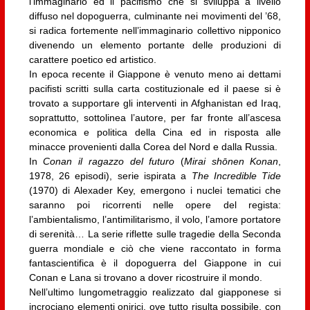
l’immaginario ed il pacifismo che si sviluppa a livello
diffuso nel dopoguerra, culminante nei movimenti del ’68,
si radica fortemente nell’immaginario collettivo nipponico
divenendo un elemento portante delle produzioni di
carattere poetico ed artistico.
In epoca recente il Giappone è venuto meno ai dettami
pacifisti scritti sulla carta costituzionale ed il paese si è
trovato a supportare gli interventi in Afghanistan ed Iraq,
soprattutto, sottolinea l’autore, per far fronte all’ascesa
economica e politica della Cina ed in risposta alle
minacce provenienti dalla Corea del Nord e dalla Russia.
In
Conan il ragazzo del futuro
(
Mirai shōnen Konan
,
1978, 26 episodi), serie ispirata a
The Incredible Tide
(1970) di Alexader Key, emergono i nuclei tematici che
saranno poi ricorrenti nelle opere del regista:
l’ambientalismo, l’antimilitarismo, il volo, l’amore portatore
di serenità… La serie riflette sulle tragedie della Seconda
guerra mondiale e ciò che viene raccontato in forma
fantascientifica è il dopoguerra del Giappone in cui
Conan e Lana si trovano a dover ricostruire il mondo.
Nell’ultimo lungometraggio realizzato dal giapponese si
incrociano elementi onirici, ove tutto risulta possibile, con