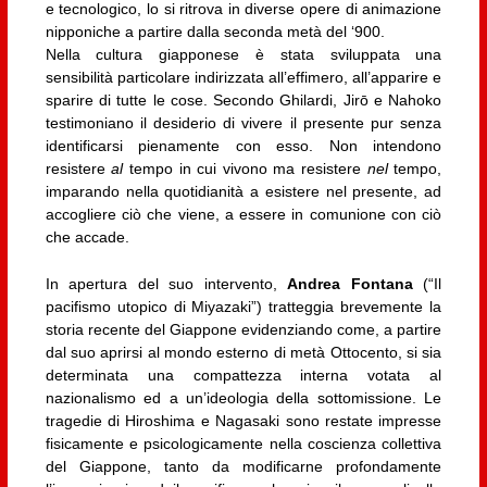
e tecnologico, lo si ritrova in diverse opere di animazione
nipponiche a partire dalla seconda metà del ‘900.
Nella cultura giapponese è stata sviluppata una
sensibilità particolare indirizzata all’effimero, all’apparire e
sparire di tutte le cose. Secondo Ghilardi, Jirō e Nahoko
testimoniano il desiderio di vivere il presente pur senza
identificarsi pienamente con esso. Non intendono
resistere
al
tempo in cui vivono ma resistere
nel
tempo,
imparando nella quotidianità a esistere nel presente, ad
accogliere ciò che viene, a essere in comunione con ciò
che accade.
In apertura del suo intervento,
Andrea Fontana
(“Il
pacifismo utopico di Miyazaki”) tratteggia brevemente la
storia recente del Giappone evidenziando come, a partire
dal suo aprirsi al mondo esterno di metà Ottocento, si sia
determinata una compattezza interna votata al
nazionalismo ed a un’ideologia della sottomissione. Le
tragedie di Hiroshima e Nagasaki sono restate impresse
fisicamente e psicologicamente nella coscienza collettiva
del Giappone, tanto da modificarne profondamente