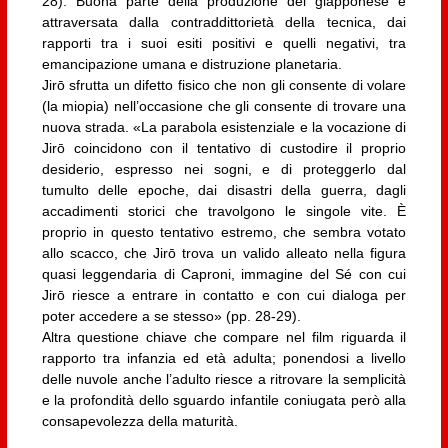
28). Buona parte della produzione del giapponese è
attraversata dalla contraddittorietà della tecnica, dai
rapporti tra i suoi esiti positivi e quelli negativi, tra
emancipazione umana e distruzione planetaria.
Jirō sfrutta un difetto fisico che non gli consente di volare
(la miopia) nell’occasione che gli consente di trovare una
nuova strada. «La parabola esistenziale e la vocazione di
Jirō coincidono con il tentativo di custodire il proprio
desiderio, espresso nei sogni, e di proteggerlo dal
tumulto delle epoche, dai disastri della guerra, dagli
accadimenti storici che travolgono le singole vite. È
proprio in questo tentativo estremo, che sembra votato
allo scacco, che Jirō trova un valido alleato nella figura
quasi leggendaria di Caproni, immagine del Sé con cui
Jirō riesce a entrare in contatto e con cui dialoga per
poter accedere a se stesso» (pp. 28-29).
Altra questione chiave che compare nel film riguarda il
rapporto tra infanzia ed età adulta; ponendosi a livello
delle nuvole anche l’adulto riesce a ritrovare la semplicità
e la profondità dello sguardo infantile coniugata però alla
consapevolezza della maturità.