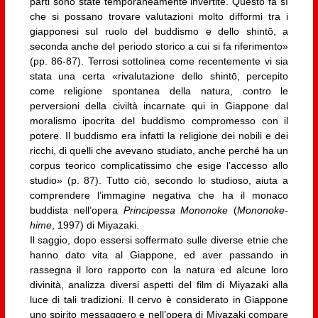
parti sono state temporaneamente invertite. Questo fa sì
che si possano trovare valutazioni molto difformi tra i
giapponesi sul ruolo del buddismo e dello shintō, a
seconda anche del periodo storico a cui si fa riferimento»
(pp. 86-87). Terrosi sottolinea come recentemente vi sia
stata una certa «rivalutazione dello shintō, percepito
come religione spontanea della natura, contro le
perversioni della civiltà incarnate qui in Giappone dal
moralismo ipocrita del buddismo compromesso con il
potere. Il buddismo era infatti la religione dei nobili e dei
ricchi, di quelli che avevano studiato, anche perché ha un
corpus teorico complicatissimo che esige l’accesso allo
studio» (p. 87). Tutto ciò, secondo lo studioso, aiuta a
comprendere l’immagine negativa che ha il monaco
buddista nell’opera
Principessa Mononoke
(
Mononoke-
hime
, 1997) di Miyazaki.
Il saggio, dopo essersi soffermato sulle diverse etnie che
hanno dato vita al Giappone, ed aver passando in
rassegna il loro rapporto con la natura ed alcune loro
divinità, analizza diversi aspetti del film di Miyazaki alla
luce di tali tradizioni. Il cervo è considerato in Giappone
uno spirito messaggero e nell’opera di Miyazaki compare