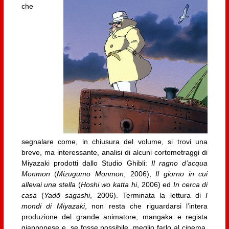
che
segnalare come, in chiusura del volume, si trovi una
breve, ma interessante, analisi di alcuni cortometraggi di
Miyazaki prodotti dallo Studio Ghibli:
Il ragno d’acqua
Monmon
(
Mizugumo Monmon
, 2006),
Il giorno in cui
allevai una stella
(
Hoshi wo katta hi
, 2006) ed
In cerca di
casa
(
Yadō sagashi
, 2006). Terminata la lettura di
I
mondi di Miyazaki
, non resta che riguardarsi l’intera
produzione del grande animatore, mangaka e regista
giapponese e, se fosse possibile, meglio farlo al cinema,