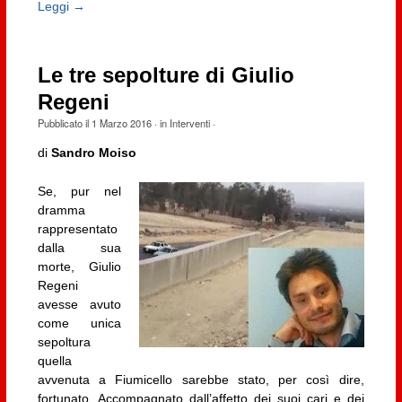
Leggi →
Le tre sepolture di Giulio
Regeni
Pubblicato il
1 Marzo 2016
· in
Interventi
·
di
Sandro Moiso
Se, pur nel
dramma
rappresentato
dalla sua
morte, Giulio
Regeni
avesse avuto
come unica
sepoltura
quella
avvenuta a Fiumicello sarebbe stato, per così dire,
fortunato. Accompagnato dall’affetto dei suoi cari e dei