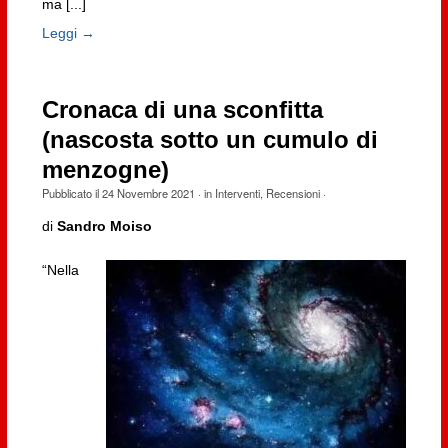
ma [...]
Leggi →
Cronaca di una sconfitta
(nascosta sotto un cumulo di
menzogne)
Pubblicato il
24 Novembre 2021
· in
Interventi
,
Recensioni
·
di
Sandro Moiso
“Nella