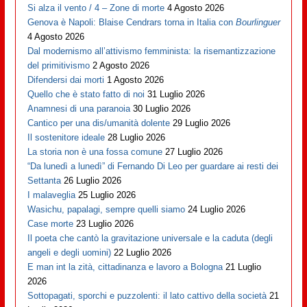
Si alza il vento / 4 – Zone di morte
4 Agosto 2026
Genova è Napoli: Blaise Cendrars torna in Italia con
Bourlinguer
4 Agosto 2026
Dal modernismo all’attivismo femminista: la risemantizzazione
del primitivismo
2 Agosto 2026
Difendersi dai morti
1 Agosto 2026
Quello che è stato fatto di noi
31 Luglio 2026
Anamnesi di una paranoia
30 Luglio 2026
Cantico per una dis/umanità dolente
29 Luglio 2026
Il sostenitore ideale
28 Luglio 2026
La storia non è una fossa comune
27 Luglio 2026
“Da lunedì a lunedì” di Fernando Di Leo per guardare ai resti dei
Settanta
26 Luglio 2026
I malaveglia
25 Luglio 2026
Wasichu, papalagi, sempre quelli siamo
24 Luglio 2026
Case morte
23 Luglio 2026
Il poeta che cantò la gravitazione universale e la caduta (degli
angeli e degli uomini)
22 Luglio 2026
E man int la zità, cittadinanza e lavoro a Bologna
21 Luglio
2026
Sottopagati, sporchi e puzzolenti: il lato cattivo della società
21