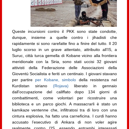
Queste incursioni contro il PKK sono state condotte,
dunque, insieme a quelle contro i jihadisti che
rapidamente si sono rarefatte fino a finire del tutto. Il 20
luglio scorso in un grave attentato, attribuito all’IS, a
Suruc, città turca gemella di Kobane vicino alla frontiera
meridionale con la Siria, sono stati uccisi 32 giovani
attivisti della Federazione delle Associazioni della
Gioventù Socialista e feriti un centinaio. I giovani stavano
per partire
per Kobane, simbolo
della resistenza nel
Kurdistan siriano
(Rojava)
liberato in gennaio
dall’occupazione del califfato dopo 134 giorni di
combattimenti, come volontari per ricostruire una
biblioteca e un parco giochi. A massacrarli è stato un
kamikaze ventenne che, infiltratosi tra di loro con una
cintura esplosiva, ha fatto una carneficina. I curdi hanno
accusato l’esecutivo di Ankara di non voler agire
realmente contro l’IS, essendo entrambi interessati