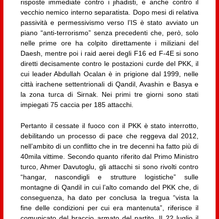
risposte immediate contro i jihadisti, e anche contro il
vecchio nemico interno separatista. Dopo mesi di relativa
passività e permessivismo verso l’IS è stato avviato un
piano “anti-terrorismo” senza precedenti che, però, solo
nelle prime ore ha colpito direttamente i miliziani del
Daesh, mentre poi i raid aerei degli F16 ed F-4E si sono
diretti decisamente contro le postazioni curde del PKK, il
cui leader Abdullah Ocalan è in prigione dal 1999, nelle
città irachene settentrionali di Qandil, Avashin e Basya e
la zona turca di Sirnak. Nei primi tre giorni sono stati
impiegati 75 caccia per 185 attacchi.
Pertanto il cessate il fuoco con il PKK è stato interrotto,
debilitando un processo di pace che reggeva dal 2012,
nell’ambito di un conflitto che in tre decenni ha fatto più di
40mila vittime. Secondo quanto riferito dal Primo Ministro
turco, Ahmer Davutoglu, gli attacchi si sono rivolti contro
“hangar, nascondigli e strutture logistiche” sulle
montagne di Qandil in cui l’alto comando del PKK che, di
conseguenza, ha dato per conclusa la tregua “vista la
fine delle condizioni per cui era mantenuta”, riferisce il
comunicato del braccio armato del partito. Il 22 luglio il