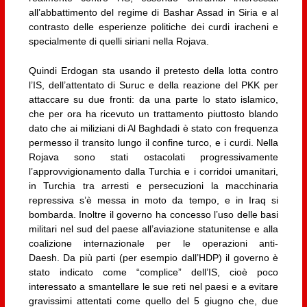
all’abbattimento del regime di Bashar Assad in Siria e al
contrasto delle esperienze politiche dei curdi iracheni e
specialmente di quelli siriani nella Rojava.
Quindi Erdogan sta usando il pretesto della lotta contro
l’IS, dell’attentato di Suruc e della reazione del PKK per
attaccare su due fronti: da una parte lo stato islamico,
che per ora ha ricevuto un trattamento piuttosto blando
dato che ai miliziani di Al Baghdadi è stato con frequenza
permesso il transito lungo il confine turco, e i curdi. Nella
Rojava sono stati ostacolati progressivamente
l’approvvigionamento dalla Turchia e i corridoi umanitari,
in Turchia tra arresti e persecuzioni la macchinaria
repressiva s’è messa in moto da tempo, e in Iraq si
bombarda. Inoltre il governo ha concesso l’uso delle basi
militari nel sud del paese all’aviazione statunitense e alla
coalizione internazionale per le operazioni anti-
Daesh. Da più parti (per esempio dall’HDP) il governo è
stato indicato come “complice” dell’IS, cioè poco
interessato a smantellare le sue reti nel paesi e a evitare
gravissimi attentati come quello del 5 giugno che, due