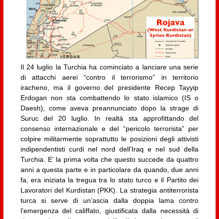
Il 24 luglio la Turchia ha cominciato a lanciare una serie
di attacchi aerei “contro il terrorismo” in territorio
iracheno, ma il governo del presidente Recep Tayyip
Erdogan non sta combattendo lo stato islamico (IS o
Daesh), come aveva preannunciato dopo la strage di
Suruc del 20 luglio. In realtà sta approfittando del
consenso internazionale e del “pericolo terrorista” per
colpire militarmente soprattutto le posizioni degli attivisti
indipendentisti curdi nel nord dell’Iraq e nel sud della
Turchia. E’ la prima volta che questo succede da quattro
anni a questa parte e in particolare da quando, due anni
fa, era iniziata la tregua tra lo stato turco e il Partito dei
Lavoratori del Kurdistan (PKK). La strategia antiterrorista
turca si serve di un’ascia dalla doppia lama contro
l’emergenza del califfato, giustificata dalla necessità di