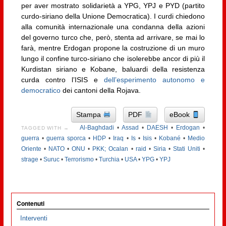
per aver mostrato solidarietà a YPG, YPJ e PYD (partito
curdo-siriano della Unione Democratica). I curdi chiedono
alla comunità internazionale una condanna della azioni
del governo turco che, però, stenta ad arrivare, se mai lo
farà, mentre Erdogan propone la costruzione di un muro
lungo il confine turco-siriano che isolerebbe ancor di più il
Kurdistan siriano e Kobane, baluardi della resistenza
curda contro l’ISIS e
dell’esperimento autonomo e
democratico
dei cantoni della Rojava.
Stampa
PDF
eBook
Al-Baghdadi
•
Assad
•
DAESH
•
Erdogan
•
TAGGED WITH →
guerra
•
guerra sporca
•
HDP
•
Iraq
•
Is
•
Isis
•
Kobané
•
Medio
Oriente
•
NATO
•
ONU
•
PKK; Ocalan
•
raid
•
Siria
•
Stati Uniti
•
strage
•
Suruc
•
Terrorismo
•
Turchia
•
USA
•
YPG
•
YPJ
Contenuti
Interventi