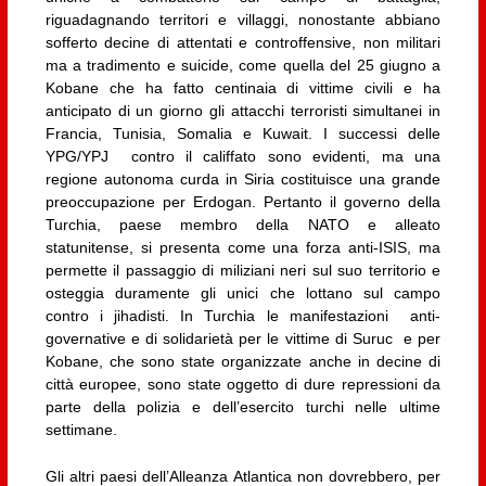
riguadagnando territori e villaggi, nonostante abbiano
sofferto decine di attentati e controffensive, non militari
ma a tradimento e suicide, come quella del 25 giugno a
Kobane che ha fatto centinaia di vittime civili e ha
anticipato di un giorno gli attacchi terroristi simultanei in
Francia, Tunisia, Somalia e Kuwait. I successi delle
YPG/YPJ contro il califfato sono evidenti, ma una
regione autonoma curda in Siria costituisce una grande
preoccupazione per Erdogan. Pertanto il governo della
Turchia, paese membro della NATO e alleato
statunitense, si presenta come una forza anti-ISIS, ma
permette il passaggio di miliziani neri sul suo territorio e
osteggia duramente gli unici che lottano sul campo
contro i jihadisti. In Turchia le manifestazioni anti-
governative e di solidarietà per le vittime di Suruc e per
Kobane, che sono state organizzate anche in decine di
città europee, sono state oggetto di dure repressioni da
parte della polizia e dell’esercito turchi nelle ultime
settimane.
Gli altri paesi dell’Alleanza Atlantica non dovrebbero, per