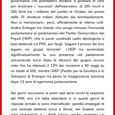
governative che potrebbero tendere a gonfiare le cifre
per mostrare i “successi” dell’esecutivo, di 260 morti e
300 feriti tra i militanti del partito di Ocalan nei pressi
delle 25 strutture militari distrutte dai bombardamenti.
Non si menzionano, però, ufficialmente le vittime civili.
Inoltre Erdogan ha chiesto che venga rimossa l’immunità
parlamentare ai parlamentari del Partito Democratico dei
Popoli (HDP), che in parte condivide radici ideologiche e
basi elettorali col PKK, per fargli “pagare il prezzo dei loro
legami coi gruppi terroristi”. L’HDP ha aumentato
significativamente la sua presenza nel parlamento
unicamerale turco dopo le elezioni del giugno scorso
visto che ha ottenuto il 13% dei consensi e 80 seggi su
un totale di 500, mentre l’AKP (Partito per la Giustizia e lo
Sviluppo) di Erdogan ha perso la maggioranza assoluta
dopo 13 anni di egemonia parlamentaria.
Nei giorni successivi ai primi raid aerei turchi la reazione
del PKK non s’è fatta attendere e in questi giorni le
risposte armate si sono intensificate: quindici impiegati di
una centrale elettrice turca a Sirnal, nel Sudest, sono
stati sequestrati e i ribelli hanno anche arrestato un