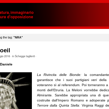
ng the tag:
"NRA"
oeil
gio 2016
· in
Schegge taglienti
·
Daniele
La Rivincita delle Bionde:
la comandante
garantisce che i suoi partigiani
veri
della 
voteranno sì al referendum. Poi torneranno a
monti dell’Etruria. La Meloni vorrebbe dedi
Almirante. Sarebbe appropriata una di quel
costruite dall’Impero Romano e adoperate pe
Terrore dalla Quinta Stella
: Virginia Raggi d