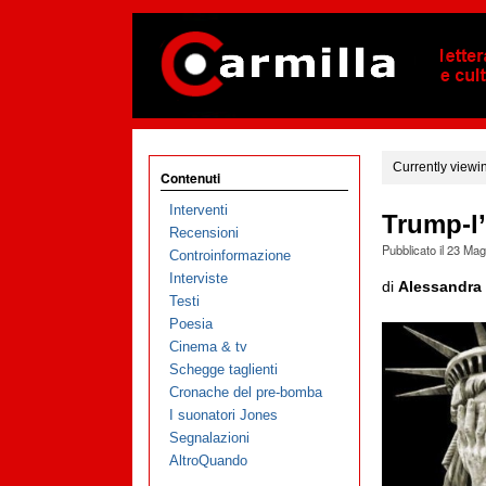
Currently viewi
Contenuti
Interventi
Trump-l’
Recensioni
Pubblicato il
23 Mag
Controinformazione
Interviste
di
Alessandra 
Testi
Poesia
Cinema & tv
Schegge taglienti
Cronache del pre-bomba
I suonatori Jones
Segnalazioni
AltroQuando