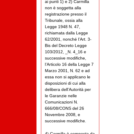
ai punti 1) e 2) Carmilla
non è soggetta alla
registrazione presso il
Tribunale, ossia alla
Legge 1948 N. 47,
richiamata dalla Legge
62/2001, nonché l’Art. 3-
Bis del Decreto Legge
103/2012, _N. 4_16 e
successive modifiche,
l’Articolo 16 della Legge 7
Marzo 2001, N. 62 e ad
essa non si applicano le
disposizioni di cui alla
delibera dell'Autorità per
le Garanzie nelle
Comunicazioni N.
666/08/CONS del 26
Novembre 2008, e
successive modifiche.
4) Carmilla è composta da