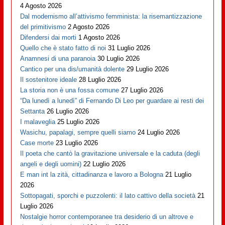
4 Agosto 2026
Dal modernismo all’attivismo femminista: la risemantizzazione
del primitivismo
2 Agosto 2026
Difendersi dai morti
1 Agosto 2026
Quello che è stato fatto di noi
31 Luglio 2026
Anamnesi di una paranoia
30 Luglio 2026
Cantico per una dis/umanità dolente
29 Luglio 2026
Il sostenitore ideale
28 Luglio 2026
La storia non è una fossa comune
27 Luglio 2026
“Da lunedì a lunedì” di Fernando Di Leo per guardare ai resti dei
Settanta
26 Luglio 2026
I malaveglia
25 Luglio 2026
Wasichu, papalagi, sempre quelli siamo
24 Luglio 2026
Case morte
23 Luglio 2026
Il poeta che cantò la gravitazione universale e la caduta (degli
angeli e degli uomini)
22 Luglio 2026
E man int la zità, cittadinanza e lavoro a Bologna
21 Luglio
2026
Sottopagati, sporchi e puzzolenti: il lato cattivo della società
21
Luglio 2026
Nostalgie horror contemporanee tra desiderio di un altrove e