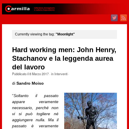
Currently viewing the tag:
"Moonlight"
Hard working men: John Henry,
Stachanov e la leggenda aurea
del lavoro
Pubblicato il
8 Marzo 2017
· in
Interventi
·
di
Sandro Moiso
“
Soltanto il passato
appare veramente
necessario, perché non
vi si può togliere né
aggiungere nulla. Ma il
passato è veramente