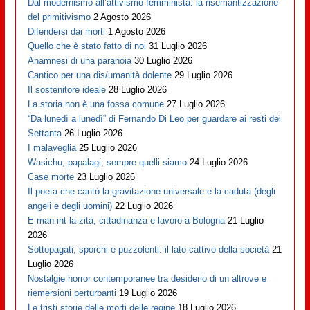
Dal modernismo all’attivismo femminista: la risemantizzazione
del primitivismo
2 Agosto 2026
Difendersi dai morti
1 Agosto 2026
Quello che è stato fatto di noi
31 Luglio 2026
Anamnesi di una paranoia
30 Luglio 2026
Cantico per una dis/umanità dolente
29 Luglio 2026
Il sostenitore ideale
28 Luglio 2026
La storia non è una fossa comune
27 Luglio 2026
“Da lunedì a lunedì” di Fernando Di Leo per guardare ai resti dei
Settanta
26 Luglio 2026
I malaveglia
25 Luglio 2026
Wasichu, papalagi, sempre quelli siamo
24 Luglio 2026
Case morte
23 Luglio 2026
Il poeta che cantò la gravitazione universale e la caduta (degli
angeli e degli uomini)
22 Luglio 2026
E man int la zità, cittadinanza e lavoro a Bologna
21 Luglio
2026
Sottopagati, sporchi e puzzolenti: il lato cattivo della società
21
Luglio 2026
Nostalgie horror contemporanee tra desiderio di un altrove e
riemersioni perturbanti
19 Luglio 2026
Le tristi storie delle morti delle regine
18 Luglio 2026