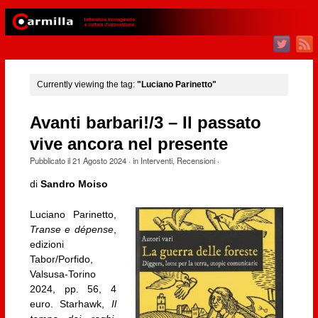
Currently viewing the tag:
"Luciano Parinetto"
Avanti barbari!/3 – Il passato
vive ancora nel presente
Pubblicato il
21 Agosto 2024
· in
Interventi
,
Recensioni
·
di
Sandro Moiso
Luciano Parinetto,
Transe e dépense
,
edizioni
Tabor/Porfido,
Valsusa-Torino
2024, pp. 56, 4
euro. Starhawk,
Il