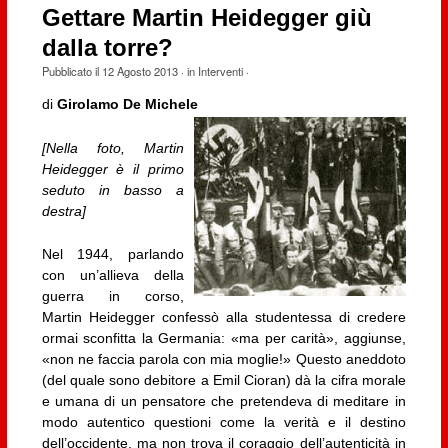
Gettare Martin Heidegger giù
dalla torre?
Pubblicato il
12 Agosto 2013
· in
Interventi
·
di
Girolamo De Michele
[Nella foto, Martin
Heidegger è il primo
seduto in basso a
destra]
Nel 1944, parlando
con un’allieva della
guerra in corso,
Martin Heidegger confessò alla studentessa di credere
ormai sconfitta la Germania: «ma per carità», aggiunse,
«non ne faccia parola con mia moglie!» Questo aneddoto
(del quale sono debitore a Emil Cioran) dà la cifra morale
e umana di un pensatore che pretendeva di meditare in
modo autentico questioni come la verità e il destino
dell’occidente, ma non trova il coraggio dell’autenticità in