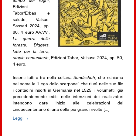
tempo dei roghi
,
Edizioni
Tabor/Erbas e
salude, Valsus-
Sassari 2024, pp.
80, 4 euro AA.VV.,
La guerra delle
foreste. Diggers,
lotte per la terra,
utopie comunitarie
, Edizioni Tabor, Valsusa 2024, pp. 50,
4 euro.
Inseriti tutti e tre nella collana
Bundschuh
, che richiama
nel nome la “Lega dello scarpone” che riunì nelle sue file
i contadini insorti in Germania nel 1525, i volumetti, già
precedentemente editi, nelle intenzioni dei realizzatori
intendono dare inizio alle celebrazioni del
cinquecentenario di una delle più grandi rivolte [...]
Leggi →