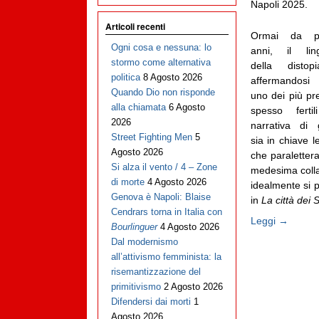
Napoli 2025.
Articoli recenti
Ormai da pa
Ogni cosa e nessuna: lo
anni, il lin
stormo come alternativa
della distop
politica
8 Agosto 2026
affermandos
Quando Dio non risponde
uno dei più pr
alla chiamata
6 Agosto
spesso fertil
2026
narrativa di 
Street Fighting Men
5
sia in chiave le
Agosto 2026
che paralettera
Si alza il vento / 4 – Zone
medesima colla
di morte
4 Agosto 2026
idealmente si p
Genova è Napoli: Blaise
in
La città dei 
Cendrars torna in Italia con
Leggi →
Bourlinguer
4 Agosto 2026
Dal modernismo
all’attivismo femminista: la
risemantizzazione del
primitivismo
2 Agosto 2026
Difendersi dai morti
1
Agosto 2026