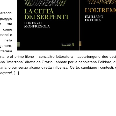
recchi
guaggio
ia sta
i come
esenti e
i nella
genere,
tteraria
ria: e al primo filone – senz’altro letteratura – appartengono due usci
na “Interzona” diretta da Orazio Labbate per la napoletana Polidoro, 
arlano pur senza alcuna diretta influenza. Certo, cambiano i contesti, 
Serpenti
, [...]