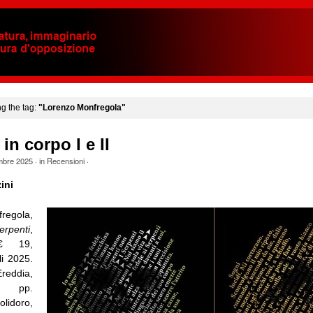
ng the tag:
"Lorenzo Monfregola"
in corpo I e II
mbre 2025
· in
Recensioni
·
ini
regola,
erpenti
,
€ 19,
li 2025.
eddia,
, pp.
lidoro,