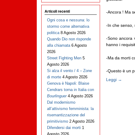
Articoli recenti
-Ancora ! Ma se
Ogni cosa e nessuna: lo
-In che senso, 
stormo come alternativa
politica
8 Agosto 2026
-Sono ancora vi
Quando Dio non risponde
hanno i requisit
alla chiamata
6 Agosto
2026
-Ma da morti c
Street Fighting Men
5
Agosto 2026
-Questo è un pro
Si alza il vento / 4 – Zone
di morte
4 Agosto 2026
Leggi →
Genova è Napoli: Blaise
Cendrars torna in Italia con
Bourlinguer
4 Agosto 2026
Dal modernismo
all’attivismo femminista: la
risemantizzazione del
primitivismo
2 Agosto 2026
Difendersi dai morti
1
Agosto 2026