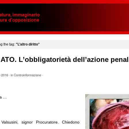
ng the tag:
"L’altro diritto"
TO. L’obbligatorietà dell’azione penal
o 2016
· in
Controinformazione
·
za …
Valsusini, signor Procuratore. Chiedono