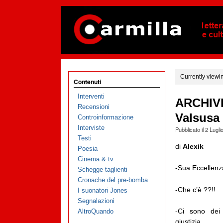
Currently viewi
Contenuti
Interventi
ARCHIVIA
Recensioni
Valsusa
Controinformazione
Interviste
Pubblicato il
2 Lugli
Testi
di
Alexik
Poesia
Cinema & tv
-Sua Eccellen
Schegge taglienti
Cronache del pre-bomba
-Che c’è ??!!
I suonatori Jones
Segnalazioni
-Ci sono dei 
AltroQuando
giustizia.