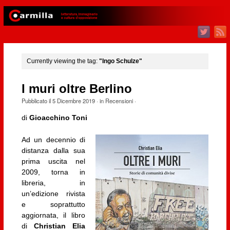
Currently viewing the tag:
"Ingo Schulze"
I muri oltre Berlino
Pubblicato il
5 Dicembre 2019
· in
Recensioni
·
di
Gioacchino Toni
Ad un decennio di
distanza dalla sua
prima uscita nel
2009, torna in
libreria, in
un’edizione rivista
e soprattutto
aggiornata, il libro
di
Christian Elia