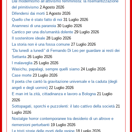
Dal modernismo all’attivismo femminista: la risemantizzazione
del primitivismo
2 Agosto 2026
Difendersi dai morti
1 Agosto 2026
Quello che è stato fatto di noi
31 Luglio 2026
Anamnesi di una paranoia
30 Luglio 2026
Cantico per una dis/umanità dolente
29 Luglio 2026
Il sostenitore ideale
28 Luglio 2026
La storia non è una fossa comune
27 Luglio 2026
“Da lunedì a lunedì” di Fernando Di Leo per guardare ai resti dei
Settanta
26 Luglio 2026
I malaveglia
25 Luglio 2026
Wasichu, papalagi, sempre quelli siamo
24 Luglio 2026
Case morte
23 Luglio 2026
Il poeta che cantò la gravitazione universale e la caduta (degli
angeli e degli uomini)
22 Luglio 2026
E man int la zità, cittadinanza e lavoro a Bologna
21 Luglio
2026
Sottopagati, sporchi e puzzolenti: il lato cattivo della società
21
Luglio 2026
Nostalgie horror contemporanee tra desiderio di un altrove e
riemersioni perturbanti
19 Luglio 2026
Le tristi storie delle morti delle regine
18 Luglio 2026