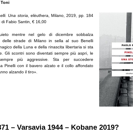
 Toni
elli. Una storia
, elèuthera, Milano, 2019, pp. 184
i di Fabio Santin, € 16,00
quieto mentre nel gelo di dicembre sobbalza
to delle strade di Milano in sella al suo Benelli
agico della Luna e della rinascita libertaria si sta
. Gli scontri sono diventati sempre più aspri, le
i sempre più aggressive. Sta per succedere
 Pinelli con il bavero alzato e il collo affondato
anno alzando il tiro».
871 – Varsavia 1944 – Kobane 2019?