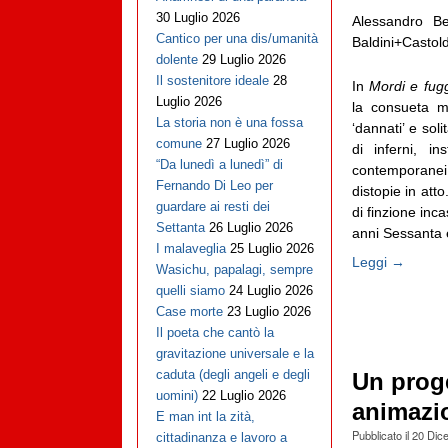
30 Luglio 2026
Alessandro B
Cantico per una dis/umanità
Baldini+Castold
dolente
29 Luglio 2026
Il sostenitore ideale
28
In
Mordi e fugg
Luglio 2026
la consueta m
La storia non è una fossa
‘dannati’ e soli
comune
27 Luglio 2026
di inferni, in
“Da lunedì a lunedì” di
contemporanei
Fernando Di Leo per
distopie in att
guardare ai resti dei
di finzione inc
Settanta
26 Luglio 2026
anni Sessanta e 
I malaveglia
25 Luglio 2026
Leggi →
Wasichu, papalagi, sempre
quelli siamo
24 Luglio 2026
Case morte
23 Luglio 2026
Il poeta che cantò la
gravitazione universale e la
caduta (degli angeli e degli
Un proge
uomini)
22 Luglio 2026
animazio
E man int la zità,
Pubblicato il
20 Dic
cittadinanza e lavoro a