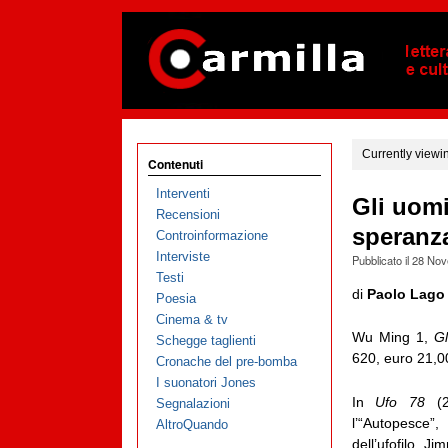
Currently viewi
Contenuti
Interventi
Gli uomi
Recensioni
speranza
Controinformazione
Interviste
Pubblicato il
28 Nov
Testi
di
Paolo Lago
Poesia
Cinema & tv
Wu Ming 1,
Gl
Schegge taglienti
620, euro 21,0
Cronache del pre-bomba
I suonatori Jones
In
Ufo 78
(2
Segnalazioni
l’“Autopesce”
AltroQuando
dell’ufofilo J