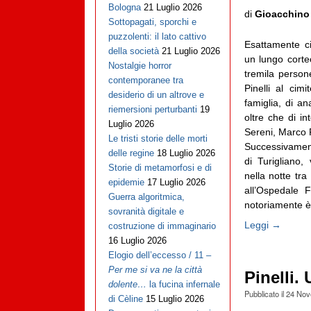
Bologna
21 Luglio 2026
di
Gioacchino
Sottopagati, sporchi e
puzzolenti: il lato cattivo
Esattamente ci
della società
21 Luglio 2026
un lungo corte
Nostalgie horror
tremila perso
contemporanee tra
Pinelli al cim
desiderio di un altrove e
famiglia, di ana
riemersioni perturbanti
19
oltre che di in
Luglio 2026
Sereni, Marco F
Le tristi storie delle morti
Successivament
delle regine
18 Luglio 2026
di Turigliano,
Storie di metamorfosi e di
nella notte tra
epidemie
17 Luglio 2026
all’Ospedale F
Guerra algoritmica,
notoriamente è
sovranità digitale e
Leggi →
costruzione di immaginario
16 Luglio 2026
Elogio dell’eccesso / 11 –
Per me si va ne la città
Pinelli. 
dolente…
la fucina infernale
Pubblicato il
24 Nov
di Cèline
15 Luglio 2026