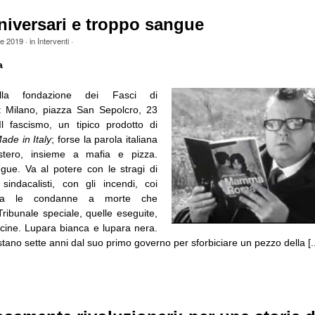
niversari e troppo sangue
le 2019
· in
Interventi
·
a
alla fondazione dei Fasci di
: Milano, piazza San Sepolcro, 23
l fascismo, un tipico prodotto di
ade in Italy
; forse la parola italiana
estero, insieme a mafia e pizza.
ngue. Va al potere con le stragi di
sindacalisti, con gli incendi, coi
ma le condanne a morte che
ribunale speciale, quelle eseguite,
ine. Lupara bianca e lupara nera.
tano sette anni dal suo primo governo per sforbiciare un pezzo della [..