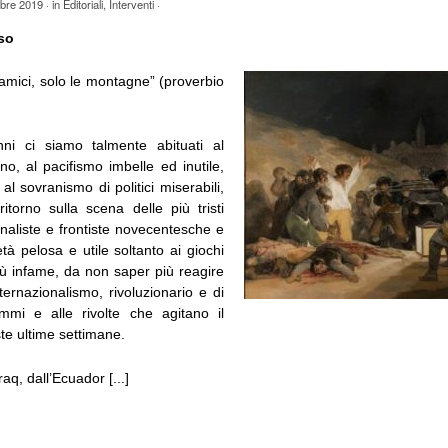
obre 2019
· in
Editoriali
,
Interventi
·
so
mici, solo le montagne” (proverbio
nni ci siamo talmente abituati al
ano, al pacifismo imbelle ed inutile,
al sovranismo di politici miserabili,
itorno sulla scena delle più tristi
naliste e frontiste novecentesche e
età pelosa e utile soltanto ai giochi
più infame, da non saper più reagire
nternazionalismo, rivoluzionario e di
mmi e alle rivolte che agitano il
te ultime settimane.
raq, dall’Ecuador [...]