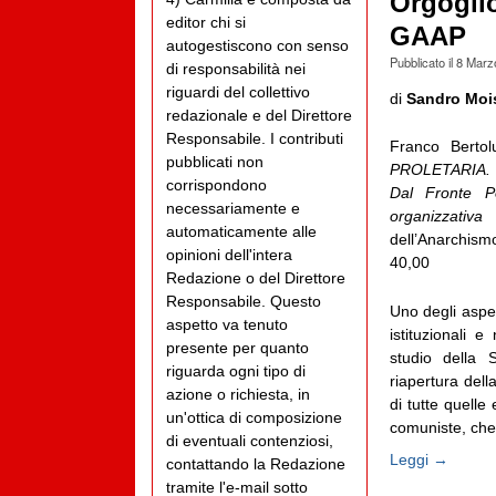
Orgoglio
editor chi si
GAAP
autogestiscono con senso
Pubblicato il
8 Marz
di responsabilità nei
riguardi del collettivo
di
Sandro Moi
redazionale e del Direttore
Responsabile. I contributi
Franco Bertol
pubblicati non
PROLETARIA. 
corrispondono
Dal Fronte Po
necessariamente e
organizzativa 
automaticamente alle
dell’Anarchis
opinioni dell'intera
40,00
Redazione o del Direttore
Responsabile. Questo
Uno degli aspett
aspetto va tenuto
istituzionali 
presente per quanto
studio della
riguarda ogni tipo di
riapertura del
azione o richiesta, in
di tutte quelle
un'ottica di composizione
comuniste, che p
di eventuali contenziosi,
Leggi →
contattando la Redazione
tramite l'e-mail sotto