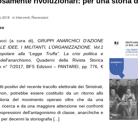
samente rivoluzionari: per una storia d
o 2018
· in
Interventi
,
Recensioni
·
so
ucci (a cura di),
GRUPPI ANARCHICI D’AZIONE
LE IDEE, I MILITANTI, L’ORGANIZZAZIONE. Vol.1
polare alla “Legge Truffa”. La crisi politica e
dell’anarchismo
, Quaderni della Rivista Storica
mo n° 7/2017, BFS Edizioni – PANTAREI, pp. 776, €
i positivi del recente tracollo elettorale dei Sinistrati,
e non, potrebbe essere costituito da un ritorno allo
 Storia del movimento operaio oltre che da una
la ricerca e da una maggiore attenzione nei confronti
 espressioni dell’antagonismo di classe, anarchiche e
er decenni la storiografia [...]