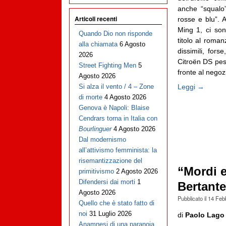
anche “squalo”
Articoli recenti
rosse e blu”. 
Ming 1, ci son
Quando Dio non risponde
titolo al roma
alla chiamata
6 Agosto
dissimili, for
2026
Citroën DS pes
Street Fighting Men
5
fronte al negozi
Agosto 2026
Leggi →
Si alza il vento / 4 – Zone
di morte
4 Agosto 2026
Genova è Napoli: Blaise
Cendrars torna in Italia con
Bourlinguer
4 Agosto 2026
Dal modernismo
all’attivismo femminista: la
risemantizzazione del
“Mordi e
primitivismo
2 Agosto 2026
Difendersi dai morti
1
Bertante
Agosto 2026
Pubblicato il
14 Feb
Quello che è stato fatto di
noi
31 Luglio 2026
di
Paolo Lago
Anamnesi di una paranoia