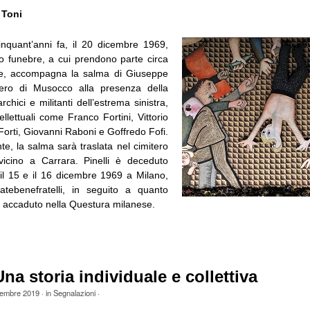
 Toni
nquant’anni fa, il 20 dicembre 1969,
o funebre, a cui prendono parte circa
ne, accompagna la salma di Giuseppe
itero di Musocco alla presenza della
rchici e militanti dell’estrema sinistra,
tellettuali come Franco Fortini, Vittorio
orti, Giovanni Raboni e Goffredo Fofi.
e, la salma sarà traslata nel cimitero
 vicino a Carrara. Pinelli è deceduto
 il 15 e il 16 dicembre 1969 a Milano,
atebenefratelli, in seguito a quanto
 accaduto nella Questura milanese.
Una storia individuale e collettiva
embre 2019
· in
Segnalazioni
·