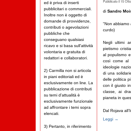
Pubblicato il
15 Ott
ed è priva di inserti
pubblicitari o commerciali.
di
Sandro Moi
Inoltre non è oggetto di
domande di provvidenze,
“Non abbiamo a
contributi o agevolazioni
curdo)
pubbliche che
conseguano qualsiasi
Negli ultimi a
ricavo e si basa sull'attività
pietismo cristi
volontaria e gratuita di
al populismo e 
redattori e collaboratori.
così come al r
ideologie nazio
2) Carmilla non si articola
di una solidari
in piani editoriali ed è
delle politica 
esclusivamente on line. La
con il giusto i
pubblicazione di contributi
classe, ai dra
su temi d'attualità è
pianeta in ques
esclusivamente funzionale
ad affrontare i temi sopra
Dal Rojava all’I
elencati.
Leggi →
3) Pertanto, in riferimento