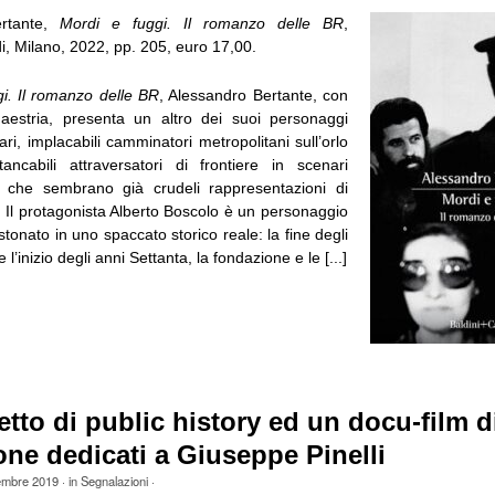
ertante,
Mordi e fuggi. Il romanzo delle BR
,
i, Milano, 2022, pp. 205, euro 17,00.
i. Il romanzo delle BR
, Alessandro Bertante, con
aestria, presenta un altro dei suoi personaggi
tari, implacabili camminatori metropolitani sull’orlo
stancabili attraversatori di frontiere in scenari
 che sembrano già crudeli rappresentazioni di
o. Il protagonista Alberto Boscolo è un personaggio
astonato in uno spaccato storico reale: la fine degli
l’inizio degli anni Settanta, la fondazione e le [...]
tto di public history ed un docu-film d
ne dedicati a Giuseppe Pinelli
embre 2019
· in
Segnalazioni
·