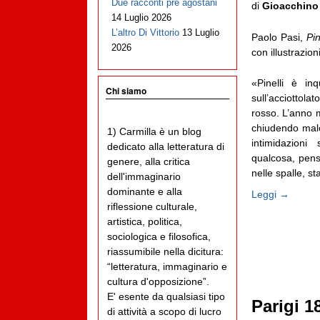
Due racconti pre agostani
di
Gioacchino
14 Luglio 2026
L’altro Di Vittorio
13 Luglio
Paolo Pasi,
Pin
2026
con illustrazion
«Pinelli è in
Chi siamo
sull’acciottola
rosso. L’anno m
chiudendo male
1) Carmilla è un blog
intimidazion
dedicato alla letteratura di
qualcosa, pensa
genere, alla critica
nelle spalle, st
dell'immaginario
dominante e alla
Leggi →
riflessione culturale,
artistica, politica,
sociologica e filosofica,
riassumibile nella dicitura:
“letteratura, immaginario e
cultura d'opposizione”.
E' esente da qualsiasi tipo
Parigi 1
di attività a scopo di lucro