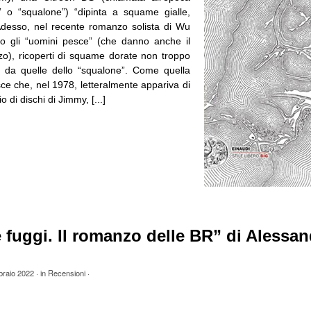
 o “squalone”) “dipinta a squame gialle,
Adesso, nel recente romanzo solista di Wu
o gli “uomini pesce” (che danno anche il
nzo), ricoperti di squame dorate non troppo
se, da quelle dello “squalone”. Come quella
ce che, nel 1978, letteralmente appariva di
o di dischi di Jimmy, [...]
 fuggi. Il romanzo delle BR” di Alessa
braio 2022
· in
Recensioni
·