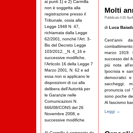
ai punti 1) e 2) Carmilla
non è soggetta alla
Molti an
registrazione presso il
Pubblicato il
25 Apri
Tribunale, ossia alla
Legge 1948 N. 47,
di
Luca Baiad
richiamata dalla Legge
62/2001, nonché l’Art. 3-
Cent’anni d
Bis del Decreto Legge
combattimento
103/2012, _N. 4_16 e
marzo 1919. I
successive modifiche,
successo del
M
l’Articolo 16 della Legge 7
più nota all’
Marzo 2001, N. 62 e ad
Ipocrisia e sa
essa non si applicano le
democratici e 
disposizioni di cui alla
saccheggi; 
delibera dell'Autorità per
pronuncia col T
le Garanzie nelle
sono poche dec
Comunicazioni N.
Al fascismo bas
666/08/CONS del 26
Leggi →
Novembre 2008, e
successive modifiche.
4) Carmilla è composta da