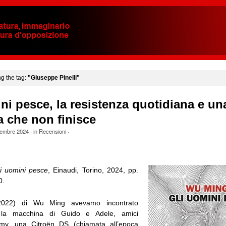
ng the tag:
"Giuseppe Pinelli"
ni pesce, la resistenza quotidiana e un
 che non finisce
embre 2024
· in
Recensioni
·
i uomini pesce
, Einaudi, Torino, 2024, pp.
0.
022) di Wu Ming avevamo incontrato
, la macchina di Guido e Adele, amici
immy, una Citroën DS (chiamata all’epoca