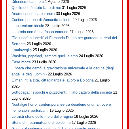
Difendersi dai morti
1 Agosto 2026
Quello che è stato fatto di noi
31 Luglio 2026
Anamnesi di una paranoia
30 Luglio 2026
Cantico per una dis/umanità dolente
29 Luglio 2026
Il sostenitore ideale
28 Luglio 2026
La storia non è una fossa comune
27 Luglio 2026
“Da lunedì a lunedì” di Fernando Di Leo per guardare ai resti dei
Settanta
26 Luglio 2026
I malaveglia
25 Luglio 2026
Wasichu, papalagi, sempre quelli siamo
24 Luglio 2026
Case morte
23 Luglio 2026
Il poeta che cantò la gravitazione universale e la caduta (degli
angeli e degli uomini)
22 Luglio 2026
E man int la zità, cittadinanza e lavoro a Bologna
21 Luglio
2026
Sottopagati, sporchi e puzzolenti: il lato cattivo della società
21
Luglio 2026
Nostalgie horror contemporanee tra desiderio di un altrove e
riemersioni perturbanti
19 Luglio 2026
Le tristi storie delle morti delle regine
18 Luglio 2026
Storie di metamorfosi e di epidemie
17 Luglio 2026
Guerra algoritmica, sovranità digitale e costruzione di