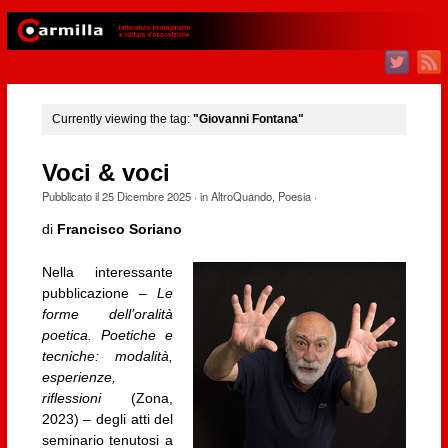
Currently viewing the tag:
"Giovanni Fontana"
Voci & voci
Pubblicato il
25 Dicembre 2025
· in
AltroQuando
,
Poesia
·
di
Francisco Soriano
Nella interessante
pubblicazione –
Le
forme dell’oralità
poetica. Poetiche e
tecniche: modalità,
esperienze,
riflessioni
(Zona,
2023) – degli atti del
seminario tenutosi a