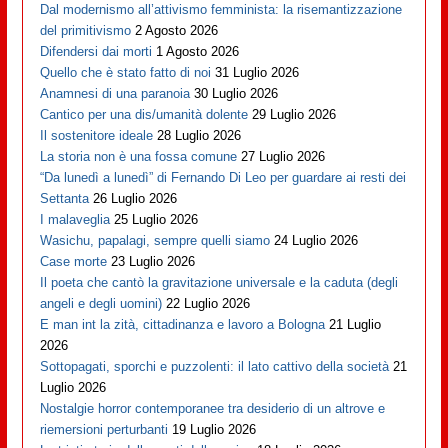
Dal modernismo all’attivismo femminista: la risemantizzazione
del primitivismo
2 Agosto 2026
Difendersi dai morti
1 Agosto 2026
Quello che è stato fatto di noi
31 Luglio 2026
Anamnesi di una paranoia
30 Luglio 2026
Cantico per una dis/umanità dolente
29 Luglio 2026
Il sostenitore ideale
28 Luglio 2026
La storia non è una fossa comune
27 Luglio 2026
“Da lunedì a lunedì” di Fernando Di Leo per guardare ai resti dei
Settanta
26 Luglio 2026
I malaveglia
25 Luglio 2026
Wasichu, papalagi, sempre quelli siamo
24 Luglio 2026
Case morte
23 Luglio 2026
Il poeta che cantò la gravitazione universale e la caduta (degli
angeli e degli uomini)
22 Luglio 2026
E man int la zità, cittadinanza e lavoro a Bologna
21 Luglio
2026
Sottopagati, sporchi e puzzolenti: il lato cattivo della società
21
Luglio 2026
Nostalgie horror contemporanee tra desiderio di un altrove e
riemersioni perturbanti
19 Luglio 2026