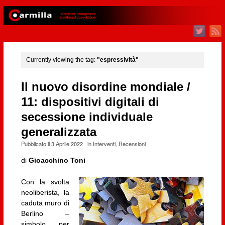
Currently viewing the tag:
"espressività"
Il nuovo disordine mondiale /
11: dispositivi digitali di
secessione individuale
generalizzata
Pubblicato il
3 Aprile 2022
· in
Interventi
,
Recensioni
·
di
Gioacchino Toni
Con la svolta
neoliberista, la
caduta muro di
Berlino –
simbolo per