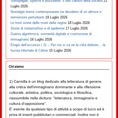
Sottopagati, sporchi e puzzolenti: il lato cattivo della società
21
Luglio 2026
Nostalgie horror contemporanee tra desiderio di un altrove e
riemersioni perturbanti
19 Luglio 2026
Le tristi storie delle morti delle regine
18 Luglio 2026
Storie di metamorfosi e di epidemie
17 Luglio 2026
Guerra algoritmica, sovranità digitale e costruzione di
immaginario
16 Luglio 2026
Elogio dell’eccesso / 11 –
Per me si va ne la città dolente…
la
fucina infernale di Cèline
15 Luglio 2026
Chi siamo
1) Carmilla è un blog dedicato alla letteratura di genere,
alla critica dell'immaginario dominante e alla riflessione
culturale, artistica, politica, sociologica e filosofica,
riassumibile nella dicitura: “letteratura, immaginario e
cultura d'opposizione”.
E' esente da qualsiasi tipo di attività a scopo di lucro ed è
priva di inserti pubblicitari o commerciali. Inoltre non è