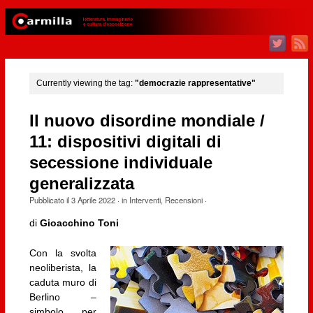
Currently viewing the tag:
"democrazie rappresentative"
Il nuovo disordine mondiale /
11: dispositivi digitali di
secessione individuale
generalizzata
Pubblicato il
3 Aprile 2022
· in
Interventi
,
Recensioni
·
di
Gioacchino Toni
Con la svolta
neoliberista, la
caduta muro di
Berlino –
simbolo per