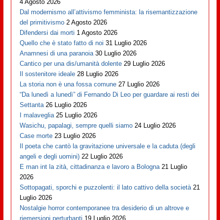
4 Agosto 2026
Dal modernismo all’attivismo femminista: la risemantizzazione
del primitivismo
2 Agosto 2026
Difendersi dai morti
1 Agosto 2026
Quello che è stato fatto di noi
31 Luglio 2026
Anamnesi di una paranoia
30 Luglio 2026
Cantico per una dis/umanità dolente
29 Luglio 2026
Il sostenitore ideale
28 Luglio 2026
La storia non è una fossa comune
27 Luglio 2026
“Da lunedì a lunedì” di Fernando Di Leo per guardare ai resti dei
Settanta
26 Luglio 2026
I malaveglia
25 Luglio 2026
Wasichu, papalagi, sempre quelli siamo
24 Luglio 2026
Case morte
23 Luglio 2026
Il poeta che cantò la gravitazione universale e la caduta (degli
angeli e degli uomini)
22 Luglio 2026
E man int la zità, cittadinanza e lavoro a Bologna
21 Luglio
2026
Sottopagati, sporchi e puzzolenti: il lato cattivo della società
21
Luglio 2026
Nostalgie horror contemporanee tra desiderio di un altrove e
riemersioni perturbanti
19 Luglio 2026