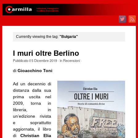
Currently viewing the tag:
"Bulgaria"
I muri oltre Berlino
Pubblicato il
5 Dicembre 2019
· in
Recensioni
·
di
Gioacchino Toni
Ad un decennio di
distanza dalla sua
prima uscita nel
2009, torna in
libreria, in
un’edizione rivista
e soprattutto
aggiornata, il libro
di
Christian Elia