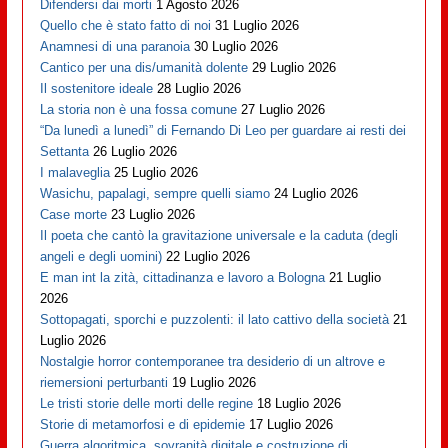
Difendersi dai morti
1 Agosto 2026
Quello che è stato fatto di noi
31 Luglio 2026
Anamnesi di una paranoia
30 Luglio 2026
Cantico per una dis/umanità dolente
29 Luglio 2026
Il sostenitore ideale
28 Luglio 2026
La storia non è una fossa comune
27 Luglio 2026
“Da lunedì a lunedì” di Fernando Di Leo per guardare ai resti dei
Settanta
26 Luglio 2026
I malaveglia
25 Luglio 2026
Wasichu, papalagi, sempre quelli siamo
24 Luglio 2026
Case morte
23 Luglio 2026
Il poeta che cantò la gravitazione universale e la caduta (degli
angeli e degli uomini)
22 Luglio 2026
E man int la zità, cittadinanza e lavoro a Bologna
21 Luglio
2026
Sottopagati, sporchi e puzzolenti: il lato cattivo della società
21
Luglio 2026
Nostalgie horror contemporanee tra desiderio di un altrove e
riemersioni perturbanti
19 Luglio 2026
Le tristi storie delle morti delle regine
18 Luglio 2026
Storie di metamorfosi e di epidemie
17 Luglio 2026
Guerra algoritmica, sovranità digitale e costruzione di