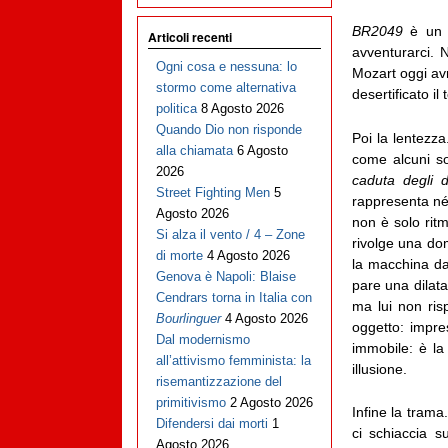
BR2049
è un 
Articoli recenti
avventurarci.
Ogni cosa e nessuna: lo
Mozart oggi av
stormo come alternativa
desertificato il
politica
8 Agosto 2026
Quando Dio non risponde
Poi la lentezza
alla chiamata
6 Agosto
come alcuni so
2026
caduta degli d
Street Fighting Men
5
rappresenta né 
Agosto 2026
non è solo ritmo
Si alza il vento / 4 – Zone
rivolge una dom
di morte
4 Agosto 2026
la macchina da
Genova è Napoli: Blaise
pare una dilat
Cendrars torna in Italia con
ma lui non ris
Bourlinguer
4 Agosto 2026
oggetto: impr
Dal modernismo
immobile: è l
all’attivismo femminista: la
illusione.
risemantizzazione del
primitivismo
2 Agosto 2026
Infine la trama
Difendersi dai morti
1
ci schiaccia 
Agosto 2026