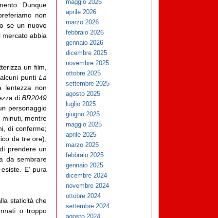
maggio 2026
amento. Dunque
aprile 2026
preferiamo non
marzo 2026
mo se un nuovo
febbraio 2026
l mercato abbia
gennaio 2026
dicembre 2025
novembre 2025
terizza un film,
ottobre 2025
alcuni punti
La
settembre 2025
a lentezza non
agosto 2025
tezza di
BR2049
luglio 2025
e, un personaggio
giugno 2025
i minuti, mentre
maggio 2025
i, di conferme;
aprile 2025
ico da tre ore);
marzo 2025
 di prendere un
febbraio 2025
za da sembrare
gennaio 2025
esiste. E’ pura
dicembre 2024
novembre 2024
ottobre 2024
la staticità che
settembre 2024
nnati o troppo
agosto 2024