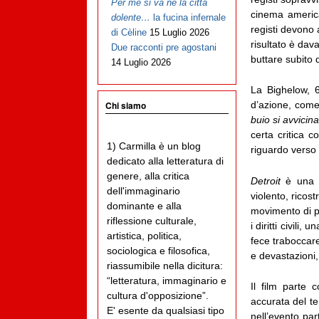
Per me si va ne la città
cinema american
dolente…
la fucina infernale
registi devono 
di Cèline
15 Luglio 2026
risultato è dava
Due racconti pre agostani
buttare subito 
14 Luglio 2026
La Bighelow, 6
Chi siamo
d’azione, come
buio si avvicina
certa critica 
1) Carmilla è un blog
riguardo verso 
dedicato alla letteratura di
genere, alla critica
Detroit
è una d
dell'immaginario
violento, ricos
dominante e alla
movimento di pr
riflessione culturale,
i diritti civili,
artistica, politica,
fece traboccare
sociologica e filosofica,
e devastazioni, 
riassumibile nella dicitura:
“letteratura, immaginario e
Il film parte 
cultura d'opposizione”.
accurata del te
E' esente da qualsiasi tipo
nell’evento par