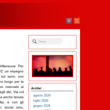
Villeneuve. Per
 E’ un impegno
sul serio, con
mo luogo per la
o riservato ai
Archivi
gli dei
,
Via col
agosto 2026
ica anche tenuta
luglio 2026
alta, e con gli
giugno 2026
ri, social, sms,