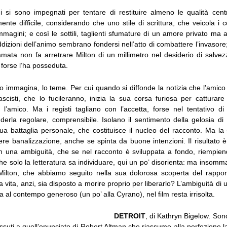
ani si sono impegnati per tentare di restituire almeno le qualità cent
nte difficile, considerando che uno stile di scrittura, che veicola i 
 immagini; e così le sottili, taglienti sfumature di un amore privato ma a
dizioni dell’animo sembrano fondersi nell’atto di combattere l’invasore;
amata non fa arretrare Milton di un millimetro nel desiderio di salvez
 forse l’ha posseduta.
 lo immagina, lo teme. Per cui quando si diffonde la notizia che l’amico
ascisti, che lo fucileranno, inizia la sua corsa furiosa per catturar
l’amico. Ma i registi tagliano con l’accetta, forse nel tentativo di 
derla regolare, comprensibile. Isolano il sentimento della gelosia di 
ua battaglia personale, che costituisce il nucleo del racconto. Ma la
ere banalizzazione, anche se spinta da buone intenzioni. Il risultato 
 una ambiguità, che se nel racconto è sviluppata a fondo, riempien
i che solo la letteratura sa individuare, qui un po’ disorienta: ma insomm
Milton, che abbiamo seguito nella sua dolorosa scoperta del rappor
 la vita, anzi, sia disposto a morire proprio per liberarlo? L’ambiguità di
a al contempo generoso (un po’ alla Cyrano), nel film resta irrisolta.
DETROIT
, di Kathryn Bigelow. Sono
issuti a quell’enunciato di Robert Altman che riassume alla perfezione 