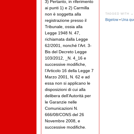
3) Pertanto, in riferimento
ai punti 1) e 2) Carmilla
non è soggetta alla
TAGGED WITH →
Bigelow
•
Una que
registrazione presso il
Tribunale, ossia alla
Legge 1948 N. 47,
richiamata dalla Legge
62/2001, nonché l’Art. 3-
Bis del Decreto Legge
103/2012, _N. 4_16 e
successive modifiche,
l’Articolo 16 della Legge 7
Marzo 2001, N. 62 e ad
essa non si applicano le
disposizioni di cui alla
delibera dell'Autorità per
le Garanzie nelle
Comunicazioni N.
666/08/CONS del 26
Novembre 2008, e
successive modifiche.