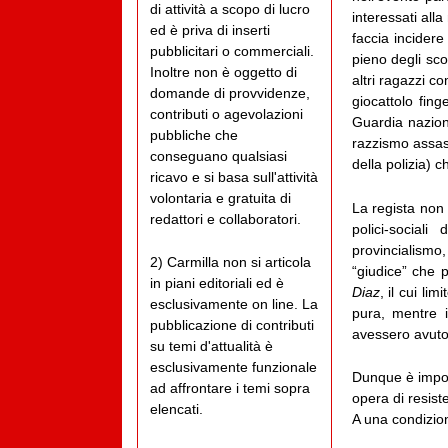
di attività a scopo di lucro
interessati all
ed è priva di inserti
faccia incidere
pubblicitari o commerciali.
pieno degli sc
Inoltre non è oggetto di
altri ragazzi c
domande di provvidenze,
giocattolo fing
contributi o agevolazioni
Guardia naziona
pubbliche che
razzismo assass
conseguano qualsiasi
della polizia) c
ricavo e si basa sull'attività
volontaria e gratuita di
La regista non 
redattori e collaboratori.
polici-sociali
provincialismo,
2) Carmilla non si articola
“giudice” che 
in piani editoriali ed è
Diaz
, il cui li
esclusivamente on line. La
pura, mentre i 
pubblicazione di contributi
avessero avuto
su temi d'attualità è
esclusivamente funzionale
Dunque è import
ad affrontare i temi sopra
opera di resis
elencati.
A una condizione