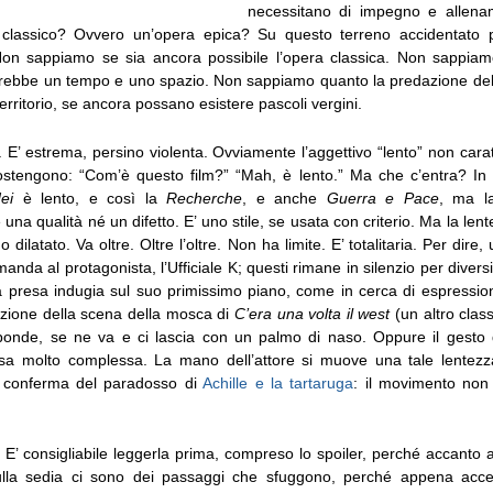
necessitano di impegno e allen
classico? Ovvero un’opera epica? Su questo terreno accidentato 
 Non sappiamo se sia ancora possibile l’opera classica. Non sappia
rebbe un tempo e uno spazio. Non sappiamo quanto la predazione de
 territorio, se ancora possano esistere pascoli vergini.
. E’ estrema, persino violenta. Ovviamente l’aggettivo “lento” non carat
stengono: “Com’è questo film?” “Mah, è lento.” Ma che c’entra? In 
ei
è lento, e così la
Recherche
, e anche
Guerra e Pace
, ma l
una qualità né un difetto. E’ uno stile, se usata con criterio. Ma la len
 dilatato. Va oltre. Oltre l’oltre. Non ha limite. E’ totalitaria. Per dir
anda al protagonista, l’Ufficiale K; questi rimane in silenzio per divers
 presa indugia sul suo primissimo piano, come in cerca di espression
azione della scena della mosca di
C’era una volta il west
(un altro class
ponde, se ne va e ci lascia con un palmo di naso. Oppure il gesto
esa molto complessa. La mano dell’attore si muove una tale lentez
a conferma del paradosso di
Achille e la tartaruga
: il movimento non 
. E’ consigliabile leggerla prima, compreso lo spoiler, perché accanto al
sulla sedia ci sono dei passaggi che sfuggono, perché appena acce