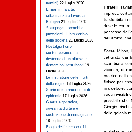
uomini)
22 Luglio 2026
I fratelli Tavi
E man int la zità,
impresa certame
cittadinanza e lavoro a
trasferibile in
Bologna
21 Luglio 2026
dove le contrad
Sottopagati, sporchi e
possesso dell’
puzzolenti: il lato cattivo
dell’amico, che
della società
21 Luglio 2026
Nostalgie horror
Forse
. Milton,
contemporanee tra
catturato dai f
desiderio di un altrove e
scambiare con 
riemersioni perturbanti
19
vicenda, di ren
Luglio 2026
motrice della s
Le tristi storie delle morti
finisce per ess
delle regine
18 Luglio 2026
ma debole, con
Storie di metamorfosi e di
vuoti invisibil
epidemie
17 Luglio 2026
possibile che 
Guerra algoritmica,
Giorgio, rischi
sovranità digitale e
dalla gelosia m
costruzione di immaginario
16 Luglio 2026
Elogio dell’eccesso / 11 –
registi sopravv