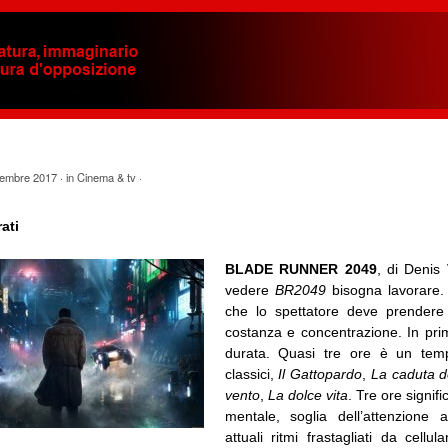
embre 2017
· in
Cinema & tv
·
ati
BLADE RUNNER 2049
, di Denis 
vedere
BR2049
bisogna lavorare.
che lo spettatore deve prendere 
costanza e concentrazione. In pri
durata. Quasi tre ore è un temp
classici,
Il Gattopardo
,
La caduta de
vento
,
La dolce vita
. Tre ore signif
mentale, soglia dell’attenzione 
attuali ritmi frastagliati da cellula