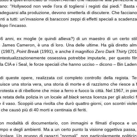
o: “Hollywood non vede l’ora di togliersi i registi dai piedi.” Basta 
adeguarsi alla produzione, devono smetterla di discutere. Che facciano il
nti a tutti: un’invasione di baracconi zeppi di effetti speciali a scadenz
dopo l’incasso.
6 anni, ex moglie (e quindi allieva?) di un maestro di un certo sti
 James Cameron, è una di loro. Una delle ultime. Ha già diretto al
(1987),
Point Break
(1991), e anche il magnifico
Zero Dark Thirty
(201
contestualizzazionemente ossessiva potrebbe imputarle, per questo fil
la CIA e i Seal, le forze speciali che hanno ucciso – dicono – Bin Laden
i queste opere, realizzata col completo controllo della regista. Te
truisce una storia vera, una storia di morte e di razzismo che riesce a
otesta e di ribellione che mise a ferro e fuoco la città. Nel 1967, in pie
 una retata della polizia in un locale
all black
senza licenza per gli alcolici 
 il vaso. Scoppiò una rivolta che durò quattro giorni, con scontri violen
che causò più di 40 morti e centinaia di feriti.
con modalità di documentario, con immagini e filmati d’epoca e un
mpo e degli ambienti. Ma a un certo punto la visione oggettiva passa,
ticolare. Un gruppo di ragazzi “normali”, non particolarmente politicizz