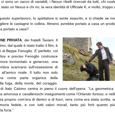
e ci sono un sacco di variabili, i Nexus ribelli ricercati da tutti, chi vuol
è stato un Nexus e chi no; la vera identità di Ufficiale K, e molto, troppo a
questo superlavoro, lo spettatore si sente esaurito, e si chiede se no
gliere le castagne in collina. Almeno avrebbe portato a casa un prodo
a portato a casa?
NE PRIVATA
, dei fratelli Taviani. Il
o, dal quale è stato tratto il film, è
li di Beppe Fenoglio. E’ perfetto: col
lice e preciso Fenoglio costruisce
amore tormentato e generoso, una
mbra scaricarsi sull’ossessione di
 all’amico rivale. Il tutto non solo
ma come parte organica della
la fuga, della morte, del coraggio.
 di Italo Calvino centra in pieno il cuore dell’opera: “La geometrica
lia amorosa e cavallereschi inseguimenti come l’
Orlando furioso
, e nel
za proprio com’era di dentro e di fuori, vera come era stata scritta, s
oria fedele, e con tutti valori morali, tanto più forti quanto più 
a furia.”