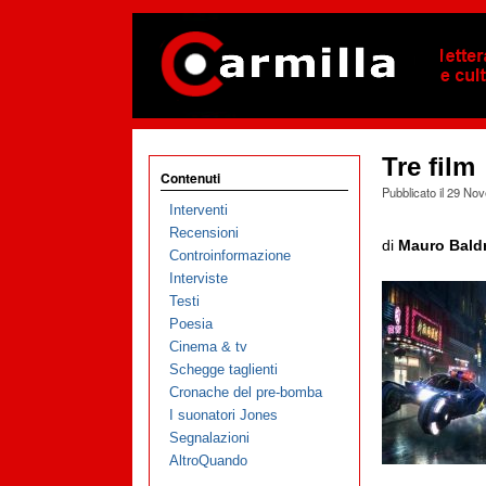
Tre film
Contenuti
Pubblicato il
29 Nov
Interventi
Recensioni
di
Mauro Baldr
Controinformazione
Interviste
Testi
Poesia
Cinema & tv
Schegge taglienti
Cronache del pre-bomba
I suonatori Jones
Segnalazioni
AltroQuando