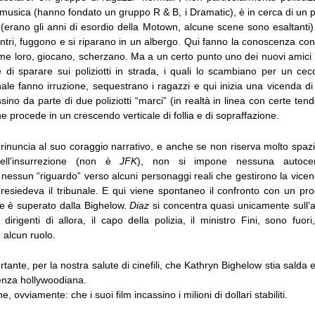
a musica (hanno fondato un gruppo R & B, i Dramatic), è in cerca di un p
 (erano gli anni di esordio della Motown, alcune scene sono esaltanti)
ontri, fuggono e si riparano in un albergo. Qui fanno la conoscenza co
ome loro, giocano, scherzano. Ma a un certo punto uno dei nuovi amici
e di sparare sui poliziotti in strada, i quali lo scambiano per un cec
le fanno irruzione, sequestrano i ragazzi e qui inizia una vicenda di
ino da parte di due poliziotti “marci” (in realtà in linea con certe te
he procede in un crescendo verticale di follia e di sopraffazione.
rinuncia al suo coraggio narrativo, e anche se non riserva molto spaz
 dell’insurrezione (non è
JFK
), non si impone nessuna autoce
 nessun “riguardo” verso alcuni personaggi reali che gestirono la vice
presiedeva il tribunale. E qui viene spontaneo il confronto con un pro
mite è superato dalla Bighelow.
Diaz
si concentra quasi unicamente sull’
dirigenti di allora, il capo della polizia, il ministro Fini, sono fu
 alcun ruolo.
ante, per la nostra salute di cinefili, che Kathryn Bighelow stia salda e
tenza hollywoodiana.
, ovviamente: che i suoi film incassino i milioni di dollari stabiliti.