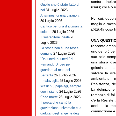
contorti. Inoltr
Quello che è stato fatto di
usarli; chi è o 
noi
31 Luglio 2026
Anamnesi di una paranoia
Per cui, dopo 
30 Luglio 2026
meglio a racco
Cantico per una dis/umanità
BR2049
cosa h
dolente
29 Luglio 2026
Il sostenitore ideale
28
UNA QUESTIO
Luglio 2026
racconto omonim
La storia non è una fossa
uno dei più bel
comune
27 Luglio 2026
suo stile semp
“Da lunedì a lunedì” di
una storia d’
Fernando Di Leo per
gelosia che se
guardare ai resti dei
salvare la vita
Settanta
26 Luglio 2026
ambientato, 
I malaveglia
25 Luglio 2026
Resistenza, del
Wasichu, papalagi, sempre
La definizione
quelli siamo
24 Luglio 2026
romanzo di fol
Case morte
23 Luglio 2026
c’è la Resisten
Il poeta che cantò la
anni nella mem
gravitazione universale e la
commozione e l
caduta (degli angeli e degli