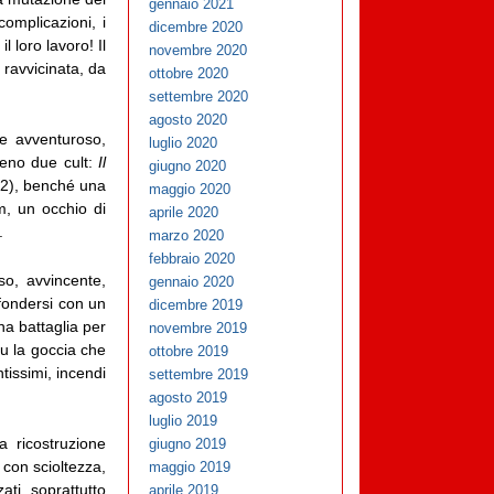
gennaio 2021
complicazioni, i
dicembre 2020
 loro lavoro! Il
novembre 2020
a ravvicinata, da
ottobre 2020
settembre 2020
agosto 2020
le avventuroso,
luglio 2020
meno due cult:
Il
giugno 2020
2), benché una
maggio 2020
m, un occhio di
aprile 2020
.
marzo 2020
febbraio 2020
so, avvincente,
gennaio 2020
 fondersi con un
dicembre 2019
na battaglia per
novembre 2019
fu la goccia che
ottobre 2019
tissimi, incendi
settembre 2019
agosto 2019
luglio 2019
a ricostruzione
giugno 2019
 con scioltezza,
maggio 2019
ati, soprattutto
aprile 2019