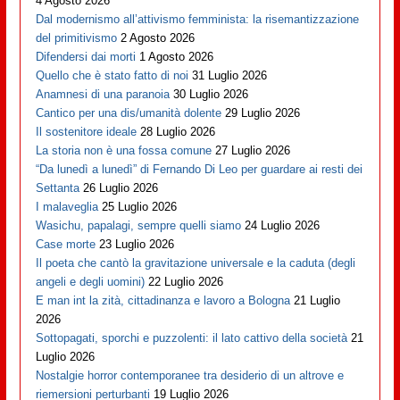
4 Agosto 2026
Dal modernismo all’attivismo femminista: la risemantizzazione
del primitivismo
2 Agosto 2026
Difendersi dai morti
1 Agosto 2026
Quello che è stato fatto di noi
31 Luglio 2026
Anamnesi di una paranoia
30 Luglio 2026
Cantico per una dis/umanità dolente
29 Luglio 2026
Il sostenitore ideale
28 Luglio 2026
La storia non è una fossa comune
27 Luglio 2026
“Da lunedì a lunedì” di Fernando Di Leo per guardare ai resti dei
Settanta
26 Luglio 2026
I malaveglia
25 Luglio 2026
Wasichu, papalagi, sempre quelli siamo
24 Luglio 2026
Case morte
23 Luglio 2026
Il poeta che cantò la gravitazione universale e la caduta (degli
angeli e degli uomini)
22 Luglio 2026
E man int la zità, cittadinanza e lavoro a Bologna
21 Luglio
2026
Sottopagati, sporchi e puzzolenti: il lato cattivo della società
21
Luglio 2026
Nostalgie horror contemporanee tra desiderio di un altrove e
riemersioni perturbanti
19 Luglio 2026