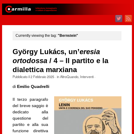
Currently viewing the tag:
"Bernstein"
György Lukács, un’
eresia
ortodossa
/ 4 – Il partito e la
dialettica marxiana
Pubblicato il
2 Febbraio 2025
· in
AltroQuando
,
Interventi
·
di
Emilio Quadrelli
Il terzo paragrafo
del breve saggio è
dedicato alla
questione del
partito e alla sua
funzione direttiva